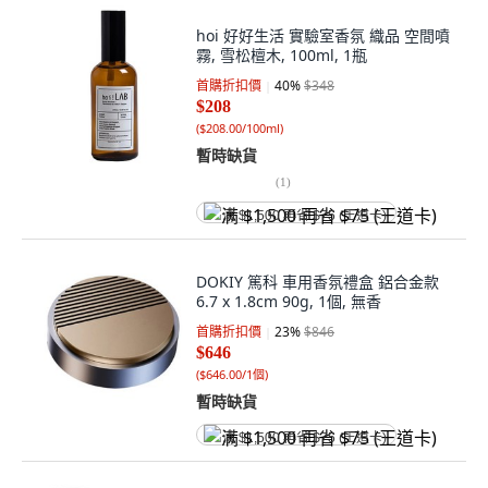
hoi 好好生活 實驗室香氛 織品 空間噴
霧, 雪松檀木, 100ml, 1瓶
首購折扣價
40
%
$348
$208
(
$208.00/100ml
)
暫時缺貨
(
1
)
满 $1,500 再省 $75 (王道卡)
DOKIY 篤科 車用香氛禮盒 鋁合金款
6.7 x 1.8cm 90g, 1個, 無香
首購折扣價
23
%
$846
$646
(
$646.00/1個
)
暫時缺貨
满 $1,500 再省 $75 (王道卡)