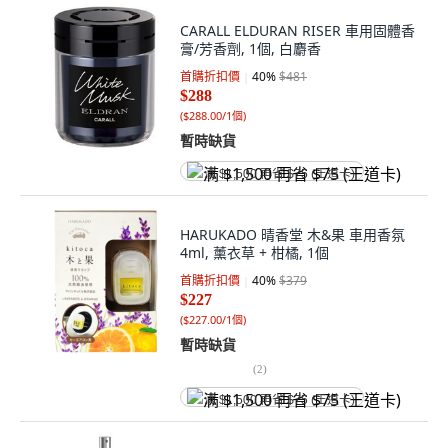
CARALL ELDURAN RISER 車用固體香
膏/芳香劑, 1個, 白麝香
首購折扣價
40
%
$481
$288
(
$288.00/1個
)
暫時缺貨
满 $1,500 再省 $75 (王道卡)
HARUKADO 晴香堂 木&果 車用香氛
4ml, 薰衣草 + 柑橘, 1個
首購折扣價
40
%
$379
$227
(
$227.00/1個
)
暫時缺貨
(
2
)
满 $1,500 再省 $75 (王道卡)