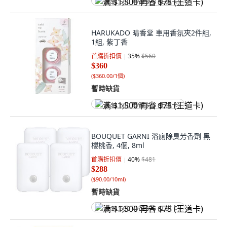
满 $1,500 再省 $75 (王道卡)
HARUKADO 晴香堂 車用香氛夾2件組,
1組, 紫丁香
首購折扣價
35
%
$560
$360
(
$360.00/1個
)
暫時缺貨
满 $1,500 再省 $75 (王道卡)
BOUQUET GARNI 浴廁除臭芳香劑 黑
櫻桃香, 4個, 8ml
首購折扣價
40
%
$481
$288
(
$90.00/10ml
)
暫時缺貨
满 $1,500 再省 $75 (王道卡)