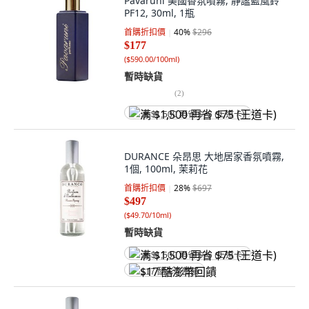
Pavaruni 美國香氛噴霧, 靜謐藍風鈴
PF12, 30ml, 1瓶
首購折扣價
40
%
$296
$177
(
$590.00/100ml
)
暫時缺貨
(
2
)
满 $1,500 再省 $75 (王道卡)
DURANCE 朵昂思 大地居家香氛噴霧,
1個, 100ml, 茉莉花
首購折扣價
28
%
$697
$497
(
$49.70/10ml
)
暫時缺貨
满 $1,500 再省 $75 (王道卡)
$17 酷澎幣回饋