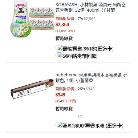
KOBAYASHI 小林製藥 消臭元 廁所空
氣芳香劑, 32個, 400ml, 洋甘菊
首購折扣價
7
%
$2,560
$2,360
(
$1.84/10ml
)
暫時缺貨
最高再省 $118 (王道卡)
$64 酷澎幣回饋
bebehome 車用黑胡桃木香氛禮盒 亮
銀色, 1個, 小蒼蘭香
首購折扣價
26
%
$749
$549
(
$549.00/1個
)
暫時缺貨
(
2
)
满 $1,500 再省 $75 (王道卡)