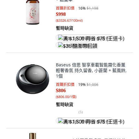
首購折扣價
16
%
$1,198
$998
(
$3326.67/100ml
)
暫時缺貨
满 $1,500 再省 $75 (王道卡)
$36 酷澎幣回饋
Baseus 倍思 智享車載智能霧化香薰
輕奢香氛 持久留香, 小蒼蘭 + 藍風鈴,
1個
首購折扣價
19
%
$1,006
$806
(
$806.00/1個
)
暫時缺貨
(
5
)
满 $1,500 再省 $75 (王道卡)