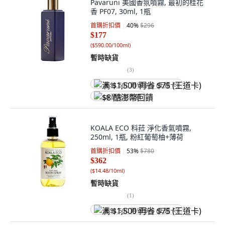
Pavaruni 美國香氛噴霧, 最初的桂花
香 PF07, 30ml, 1瓶
首購折扣價
40
%
$296
$177
(
$590.00/100ml
)
暫時缺貨
(
3
)
满 $1,500 再省 $75 (王道卡)
$8 酷澎幣回饋
KOALA ECO 科菈 淨化香氣噴霧,
250ml, 1瓶, 粉紅葡萄柚+薄荷
首購折扣價
53
%
$780
$362
(
$14.48/10ml
)
暫時缺貨
(
1
)
满 $1,500 再省 $75 (王道卡)