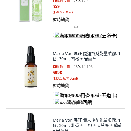
首購折扣價
25
%
$791
$591
(
$59.10/10ml
)
暫時缺貨
(
1
)
满 $1,500 再省 $75 (王道卡)
Maria Von 瑪旺 開運招財能量噴霧, 1
個, 30ml, 雪松 + 岩蘭草
首購折扣價
16
%
$1,198
$998
(
$3326.67/100ml
)
暫時缺貨
满 $1,500 再省 $75 (王道卡)
$36 酷澎幣回饋
Maria Von 瑪旺 貴人桃花能量噴霧, 1
個, 30ml, 乳香 + 苦橙 + 天竺葵 + 薄荷
+ 岩蘭草