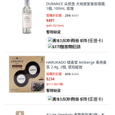
DURANCE 朵昂思 大地居家香氛噴霧,
1個, 100ml, 玫瑰
首購折扣價
28
%
$697
$497
(
$49.70/10ml
)
暫時缺貨
满 $1,500 再省 $75 (王道卡)
$17 酷澎幣回饋
HARUKADO 晴香堂 Amberge 車用香
氛 2.4g, 2個, 琥珀綻放
首購折扣價
40
%
$390
$234
(
$117.00/1個
)
暫時缺貨
满 $1,500 再省 $75 (王道卡)
ALLite Onedaily 車載香氛塊2個 - 木