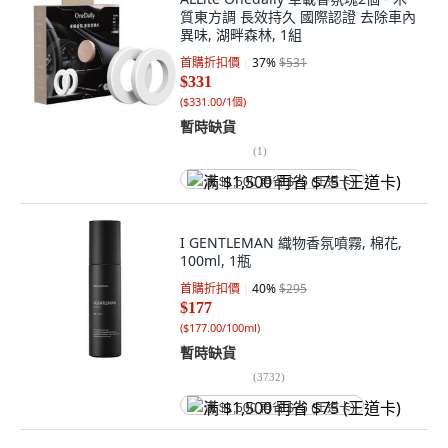
質東方調 長效持久 國際認證 去除車內
異味, 湖畔森林, 1組
首購折扣價
37
%
$531
$331
(
$331.00/1個
)
暫時缺貨
(
1
)
满 $1,500 再省 $75 (王道卡)
I GENTLEMAN 織物香氛噴霧, 棉花,
100ml, 1瓶
首購折扣價
40
%
$295
$177
(
$177.00/100ml
)
暫時缺貨
(
3732
)
满 $1,500 再省 $75 (王道卡)