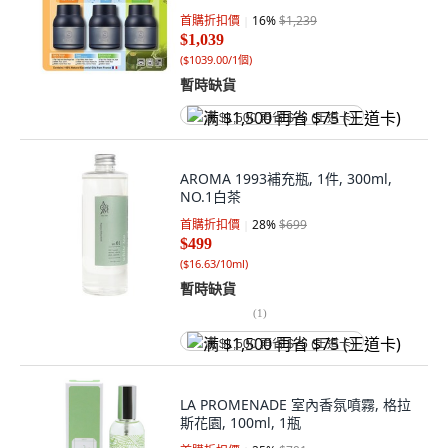
首購折扣價
16
%
$1,239
$1,039
(
$1039.00/1個
)
暫時缺貨
满 $1,500 再省 $75 (王道卡)
AROMA 1993補充瓶, 1件, 300ml,
NO.1白茶
首購折扣價
28
%
$699
$499
(
$16.63/10ml
)
暫時缺貨
(
1
)
满 $1,500 再省 $75 (王道卡)
LA PROMENADE 室內香氛噴霧, 格拉
斯花園, 100ml, 1瓶