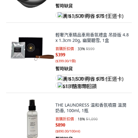
暫時缺貨
满 $1,500 再省 $75 (王道卡)
輕奢汽車精品車用香氛禮盒 吊掛版 4.8
x 1.3cm 20g, 幽蘭聽雪, 1盒
首購折扣價
33
%
$599
$399
(
$399.00/1個
)
暫時缺貨
满 $1,500 再省 $75 (王道卡)
$13 酷澎幣回饋
THE LAUNDRESS 温和香氛噴霧 溫潤
奶香, 100ml, 1瓶
首購折扣價
18
%
$1,090
$890
(
$890.00/100ml
)