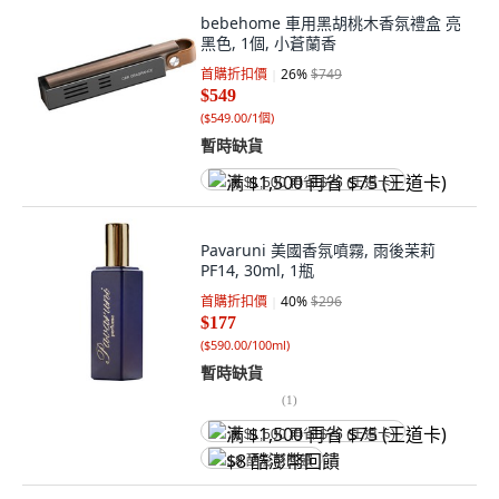
bebehome 車用黑胡桃木香氛禮盒 亮
黑色, 1個, 小蒼蘭香
首購折扣價
26
%
$749
$549
(
$549.00/1個
)
暫時缺貨
满 $1,500 再省 $75 (王道卡)
Pavaruni 美國香氛噴霧, 雨後茉莉
PF14, 30ml, 1瓶
首購折扣價
40
%
$296
$177
(
$590.00/100ml
)
暫時缺貨
(
1
)
满 $1,500 再省 $75 (王道卡)
$8 酷澎幣回饋