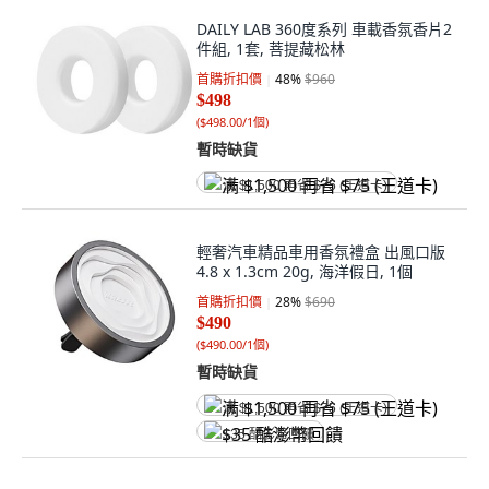
DAILY LAB 360度系列 車載香氛香片2
件組, 1套, 菩提藏松林
首購折扣價
48
%
$960
$498
(
$498.00/1個
)
暫時缺貨
满 $1,500 再省 $75 (王道卡)
輕奢汽車精品車用香氛禮盒 出風口版
4.8 x 1.3cm 20g, 海洋假日, 1個
首購折扣價
28
%
$690
$490
(
$490.00/1個
)
暫時缺貨
满 $1,500 再省 $75 (王道卡)
$35 酷澎幣回饋