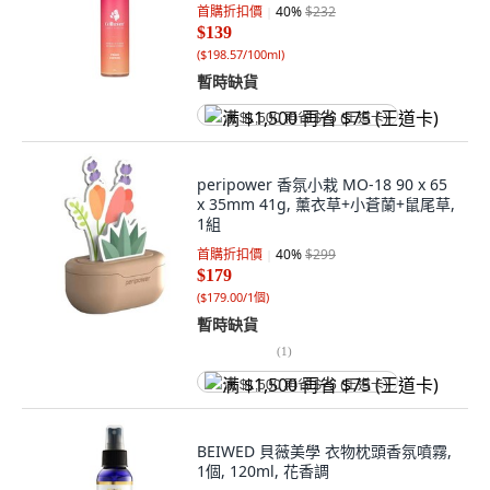
首購折扣價
40
%
$232
$139
(
$198.57/100ml
)
暫時缺貨
满 $1,500 再省 $75 (王道卡)
peripower 香氛小栽 MO-18 90 x 65
x 35mm 41g, 薰衣草+小蒼蘭+鼠尾草,
1組
首購折扣價
40
%
$299
$179
(
$179.00/1個
)
暫時缺貨
(
1
)
满 $1,500 再省 $75 (王道卡)
BEIWED 貝薇美學 衣物枕頭香氛噴霧,
1個, 120ml, 花香調