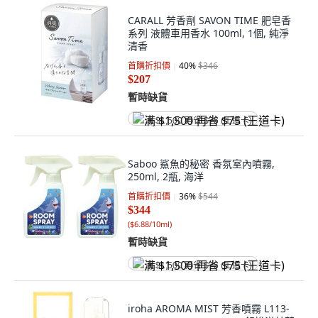
CARALL 芳香劑 SAVON TIME 肥皂香
系列 液體車用香水 100ml, 1個, 純淨
清香
首購折扣價
40
%
$346
$207
暫時缺貨
满 $1,500 再省 $75 (王道卡)
Saboo 鯊魚的秘密 香氛室內噴霧,
250ml, 2瓶, 海洋
首購折扣價
36
%
$544
$344
(
$6.88/10ml
)
暫時缺貨
满 $1,500 再省 $75 (王道卡)
iroha AROMA MIST 芳香噴霧 L113-