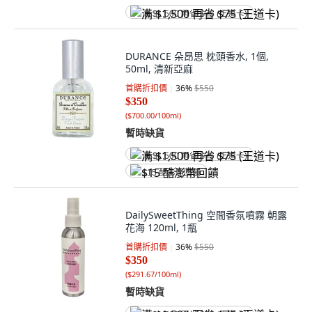
满 $1,500 再省 $75 (王道卡)
DURANCE 朵昂思 枕頭香水, 1個,
50ml, 清新亞麻
首購折扣價
36
%
$550
$350
(
$700.00/100ml
)
暫時缺貨
满 $1,500 再省 $75 (王道卡)
$15 酷澎幣回饋
DailySweetThing 空間香氛噴霧 朝露
花海 120ml, 1瓶
首購折扣價
36
%
$550
$350
(
$291.67/100ml
)
暫時缺貨