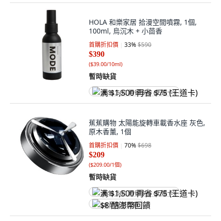
HOLA 和樂家居 拾漫空間噴霧, 1個,
100ml, 烏沉木 + 小茴香
首購折扣價
33
%
$590
$390
(
$39.00/10ml
)
暫時缺貨
满 $1,500 再省 $75 (王道卡)
蕉蕉購物 太陽能旋轉車載香水座 灰色,
原木香薰, 1個
首購折扣價
70
%
$698
$209
(
$209.00/1個
)
暫時缺貨
满 $1,500 再省 $75 (王道卡)
$8 酷澎幣回饋