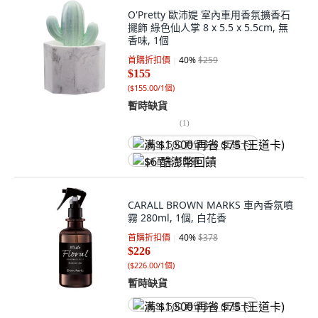
O'Pretty 歐沛媞 室內車用香氛擴香石
擺飾 綠色仙人掌 8 x 5.5 x 5.5cm, 無
香味, 1個
首購折扣價
40
%
$259
$155
(
$155.00/1個
)
暫時缺貨
(
1
)
满 $1,500 再省 $75 (王道卡)
$6 酷澎幣回饋
CARALL BROWN MARKS 車內香氛噴
霧 280ml, 1個, 白花香
首購折扣價
40
%
$378
$226
(
$226.00/1個
)
暫時缺貨
满 $1,500 再省 $75 (王道卡)