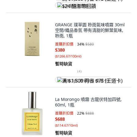
$24 酷澎幣回饋
GRANGE 璞草園 聆雨氣味噴霧 30ml
空間/織品香氛 帶有清甜的鮮葉氣味,
聆雨, 1瓶
首購折扣價
34
%
$580
$380
(
$1266.67/100ml
)
暫時缺貨
(
4
)
满 $1,500 再省 $75 (王道卡)
La Morongo 噴霧 古龍伏特加四號,
60ml, 1瓶
首購折扣價
22
%
$888
$688
(
$114.67/10ml
)
暫時缺貨