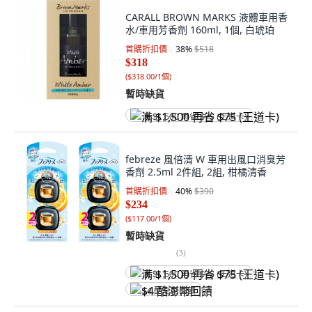
CARALL BROWN MARKS 液體車用香
水/車用芳香劑 160ml, 1個, 白琥珀
首購折扣價
38
%
$518
$318
(
$318.00/1個
)
暫時缺貨
满 $1,500 再省 $75 (王道卡)
febreze 風倍清 W 車用出風口消臭芳
香劑 2.5ml 2件組, 2組, 柑橘清香
首購折扣價
40
%
$390
$234
(
$117.00/1個
)
暫時缺貨
(
3
)
满 $1,500 再省 $75 (王道卡)
$4 酷澎幣回饋