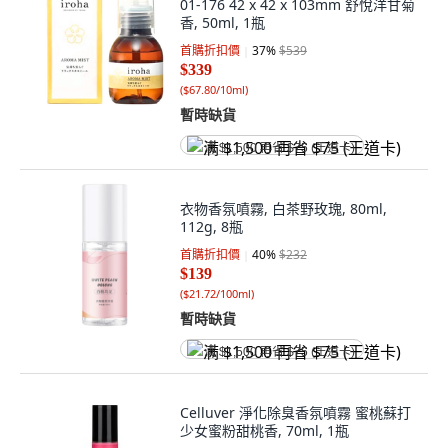
01-176 42 x 42 x 103mm 舒悅洋甘菊
香, 50ml, 1瓶
首購折扣價
37
%
$539
$339
(
$67.80/10ml
)
暫時缺貨
满 $1,500 再省 $75 (王道卡)
衣物香氛噴霧, 白茶野玫瑰, 80ml,
112g, 8瓶
首購折扣價
40
%
$232
$139
(
$21.72/100ml
)
暫時缺貨
满 $1,500 再省 $75 (王道卡)
Celluver 淨化除臭香氛噴霧 蜜桃蘇打
少女蜜粉甜桃香, 70ml, 1瓶