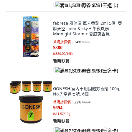
满 $1,500 再省 $75 (王道卡)
febreze 風倍清 車芳香劑 2ml 5個, 亞
麻天空Linen & sky + 午夜風暴
Midnight Storm + 夏威夷香氣
Hawaiian Aloha + 海洋清香 Ocean +
首購折扣價
34
%
$580
清新沉香 Ember, 1組
$380
(
$380.00/1個
)
暫時缺貨
满 $1,500 再省 $75 (王道卡)
GONESH 室內車用固體芳香劑 100g,
No.7 幸運七號, 6個
首購折扣價
22
%
$894
$694
(
$11.57/10g
)
暫時缺貨
满 $1,500 再省 $75 (王道卡)