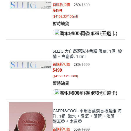
首購折扣價
28
%
$699
$499
(
$4158.33/100ml
)
暫時缺貨
满 $1,500 再省 $75 (王道卡)
SLLIG 大自然滾珠淡香精 暖癒, 1個, 鈴
蘭 + 白麝香, 12ml
首購折扣價
28
%
$699
$499
(
$4158.33/100ml
)
暫時缺貨
满 $1,500 再省 $75 (王道卡)
CAPRI&COOL 車用香薰淡香禮盒組 海
洋, 1組, 海水 + 臭氧 + 薄荷 + 海藻 +
龍涎香 + 木質香
首購折扣價
55
%
$899