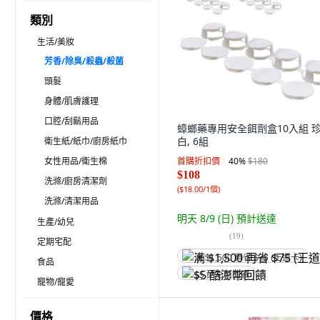
類別
生活/美妝
芳香/除臭/殺蟲/殺菌
頭髮
身體/肌膚護理
口腔/刮鬍用品
蟑螂藥專用安全餌劑盒10入組 
白, 6組
衛生紙/紙巾/廚房紙巾
女性用品/衛生棉
首購折扣價
40
%
$180
$108
洗滌/廚房清潔劑
(
$18.00/1個
)
洗滌/清潔用品
明天 8/9 (日)
預計送達
生產/幼兒
(
19
)
定期宅配
满 $1,500 再省 $75 (王道卡)
食品
$5 酷澎幣回饋
寵物/寵愛
價格