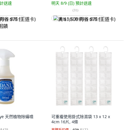
計送達
明天 8/9 (日)
預計送達
(
31
)
省 $75 (王道卡)
满 $1,500 再省 $75 (王道卡)
饋
d Bye 天然植物除蟎噴
可重複使用掛式除濕袋 13 x 12 x
4cm 16片, 4條
$475
首購折扣價
40
%
$172