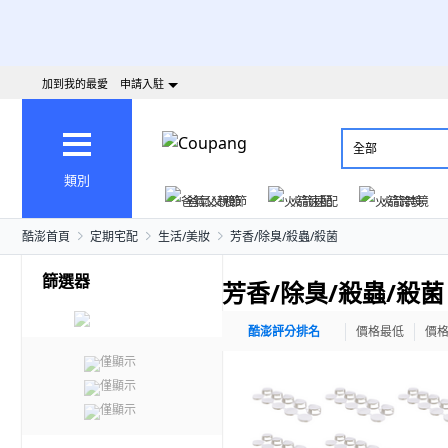
加到我的最愛
申請入駐
全部
類別
爸氣父親節
火箭速配
火箭跨境
酷澎首頁
定期宅配
生活/美妝
芳香/除臭/殺蟲/殺菌
篩選器
芳香/除臭/殺蟲/殺菌
酷澎評分排名
價格最低
價
僅顯示
僅顯示
僅顯示