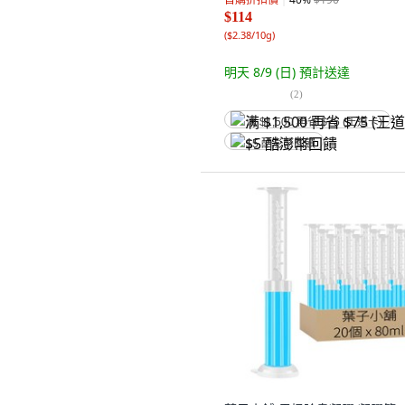
$114
(
$2.38/10g
)
明天 8/9 (日)
預計送達
(
2
)
满 $1,500 再省 $75 (王道卡)
$5 酷澎幣回饋