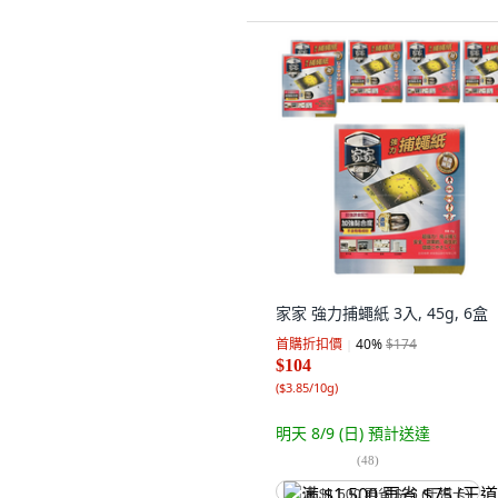
家家 強力捕蠅紙 3入, 45g, 6盒
首購折扣價
40
%
$174
$104
(
$3.85/10g
)
明天 8/9 (日)
預計送達
(
48
)
满 $1,500 再省 $75 (王道卡)