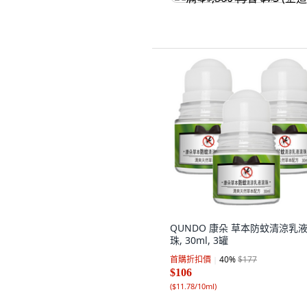
QUNDO 康朵 草本防蚊清涼乳
珠, 30ml, 3罐
首購折扣價
40
%
$177
$106
(
$11.78/10ml
)