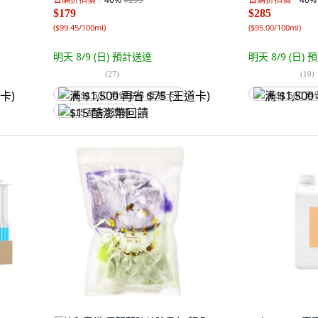
$179
$285
(
$99.45/100ml
)
(
$95.00/100ml
)
明天 8/9 (日)
預計送達
明天 8/9 (日)
預
(
27
)
(
10
)
满 $1,500 再省 $75 (王道卡)
满 $1,500 再
$15 酷澎幣回饋