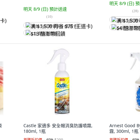
明天 8/9 (日)
預
明天 8/9 (日)
預計送達
(
28
)
(
10
)
满 $1,500 再
满 $1,500 再省 $75 (王道卡)
$4 酷澎幣回
$13 酷澎幣回饋
袋
Castle 家適多 安全帽消臭防護噴霧,
Arnest Goo
180ml, 1瓶
霧, 300ml, 1瓶
首購折扣價
40
%
$299
首購折扣價
40
%