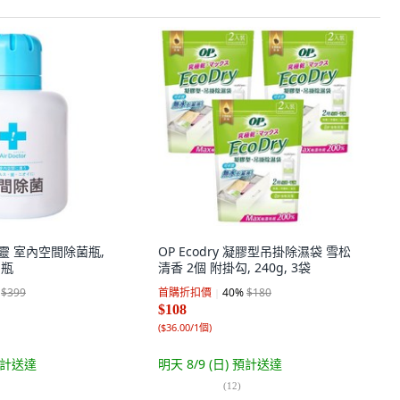
保護靈 室內空間除菌瓶,
OP Ecodry 凝膠型吊掛除濕袋 雪松
1瓶
清香 2個 附掛勾, 240g, 3袋
$399
首購折扣價
40
%
$180
$108
(
$36.00/1個
)
計送達
明天 8/9 (日)
預計送達
(
12
)