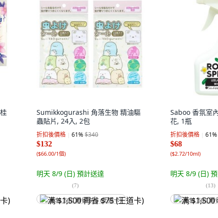
 桂
Sumikkogurashi 角落生物 精油驅
Saboo 香氛室內
蟲貼片, 24入, 2包
花, 1瓶
折扣後價格
61
%
$340
折扣後價格
61
%
$132
$68
(
$66.00/1個
)
(
$2.72/10ml
)
明天 8/9 (日)
預計送達
明天 8/9 (日)
預
(
7
)
(
13
)
满 $1,500 再省 $75 (王道卡)
满 $1,500 再