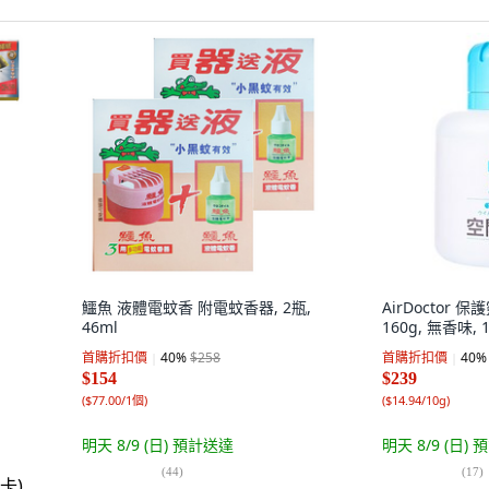
鱷魚 液體電蚊香 附電蚊香器, 2瓶,
AirDoctor 
46ml
160g, 無香味, 
首購折扣價
40
%
$258
首購折扣價
40
%
$154
$239
(
$77.00/1個
)
(
$14.94/10g
)
明天 8/9 (日)
預計送達
明天 8/9 (日)
預
(
44
)
(
17
)