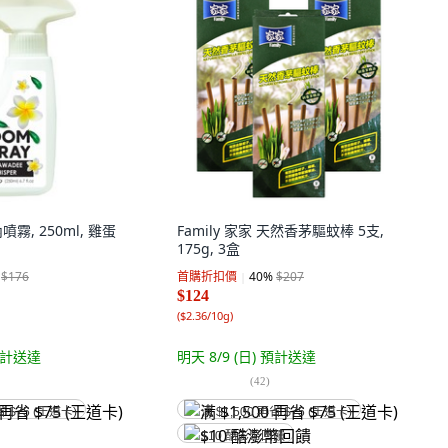
噴霧, 250ml, 雞蛋
Family 家家 天然香茅驅蚊棒 5支,
175g, 3盒
$176
首購折扣價
40
%
$207
$124
(
$2.36/10g
)
計送達
明天 8/9 (日)
預計送達
(
42
)
省 $75 (王道卡)
满 $1,500 再省 $75 (王道卡)
$10 酷澎幣回饋