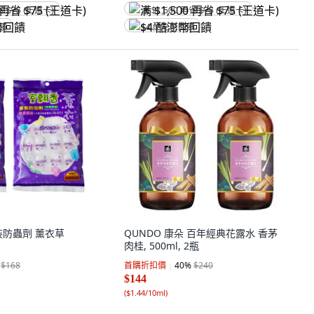
省 $75 (王道卡)
满 $1,500 再省 $75 (王道卡)
回饋
$4 酷澎幣回饋
裝防蟲劑 薰衣草
QUNDO 康朵 百年經典花露水 香茅
肉桂, 500ml, 2瓶
$168
首購折扣價
40
%
$240
$144
(
$1.44/10ml
)