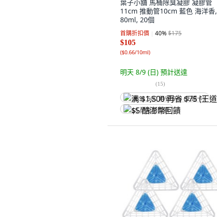
葉子小舖 馬桶除臭凝膠 凝膠管
11cm 推動管10cm 藍色 海洋香,
80ml, 20個
首購折扣價
40
%
$175
$105
(
$0.66/10ml
)
明天 8/9 (日)
預計送達
(
15
)
满 $1,500 再省 $75 (王道卡)
$5 酷澎幣回饋