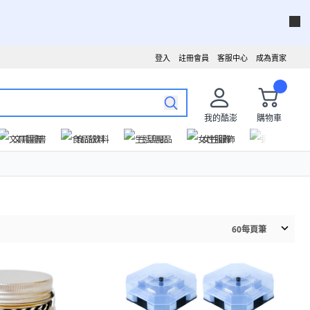
登入
註冊會員
客服中心
成為賣家
我的酷澎
購物車
文具圖書
食品飲料
生活用品
女性服飾
運動戶外
60
每頁筆