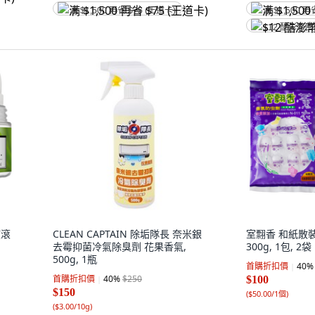
满 $1,500 再省 $75 (王道卡)
满 $1,500 再
$12 酷澎幣
液滾
CLEAN CAPTAIN 除垢隊長 奈米銀
室翲香 和紙散
去霉抑菌冷氣除臭劑 花果香氣,
300g, 1包, 2袋
500g, 1瓶
首購折扣價
40
%
首購折扣價
40
%
$250
$100
$150
(
$50.00/1個
)
(
$3.00/10g
)