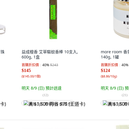
珍珠
益成檀香 艾草驅蚊香棒 10支入,
more room 
600g, 1盒
140g, 1罐
首購折扣價
40
%
$243
首購折扣價
40
%
$145
$124
(
$145.00/1個
)
(
$8.86/10g
)
明天 8/9 (日)
預計送達
明天 8/9 (日)
預
(
12
)
(
21
)
满 $1,500 再省 $75 (王道卡)
满 $1,500 再