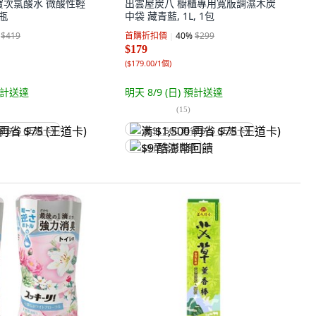
 寶寶次氯酸水 微酸性輕
出雲屋炭八 櫥櫃專用寬版調濕木炭
1瓶
中袋 藏青藍, 1L, 1包
$419
首購折扣價
40
%
$299
$179
(
$179.00/1個
)
計送達
明天 8/9 (日)
預計送達
(
15
)
省 $75 (王道卡)
满 $1,500 再省 $75 (王道卡)
$9 酷澎幣回饋