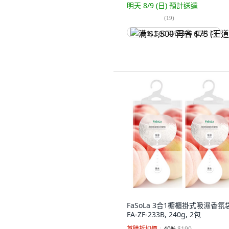
明天 8/9 (日)
預計送達
(
19
)
满 $1,500 再省 $75 (王道卡)
FaSoLa 3合1櫥櫃掛式吸濕香氛
FA-ZF-233B, 240g, 2包
首購折扣價
40
%
$190