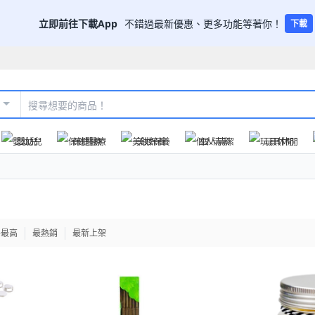
立即前往下載App
不錯過最新優惠、更多功能等著你！
下載
嬰幼兒
保健醫療
美妝保養
個人清潔
玩具休閒
格最高
最熱銷
最新上架