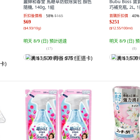
麗紳和春堂 馬鞭草防蚊除臭包 顏色
Bubu Boss
隨機, 140g, 1組
巧補充瓶, 2L, 
折扣後價格
58
%
$165
首購折扣價
40
%
$69
$251
(
$4.93/10g
)
(
$12.55/100ml
)
明天 8/9 (日)
預計送達
明天 8/9 (日)
預
(
17
)
(
8
)
满 $1,500 再省 $75 (王道卡)
满 $1,500 再