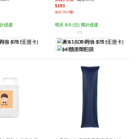
$103
(
$25.75/1個
)
計送達
明天 8/9 (日)
預計送達
(
7
)
省 $75 (王道卡)
满 $1,500 再省 $75 (王道卡)
$4 酷澎幣回饋