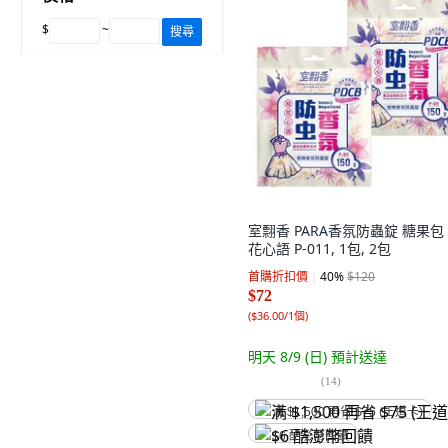
$
~
搜尋
室翲香 PARA香氛防蟲錠 糖果包
花心語 P-011, 1包, 2包
首購折扣價
40
%
$120
$72
(
$36.00/1個
)
明天 8/9 (日)
預計送達
(
14
)
满 $1,500 再省 $75 (王道卡)
$6 酷澎幣回饋