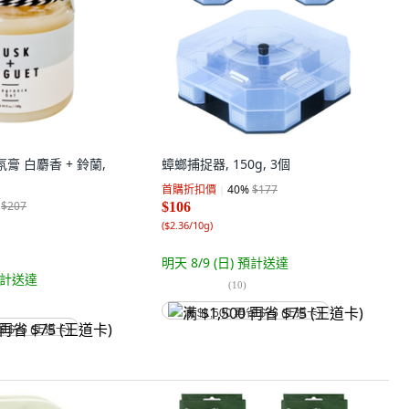
香氛膏 白麝香 + 鈴蘭,
蟑螂捕捉器, 150g, 3個
首購折扣價
40
%
$177
$207
$106
(
$2.36/10g
)
明天 8/9 (日)
預計送達
計送達
(
10
)
满 $1,500 再省 $75 (王道卡)
省 $75 (王道卡)