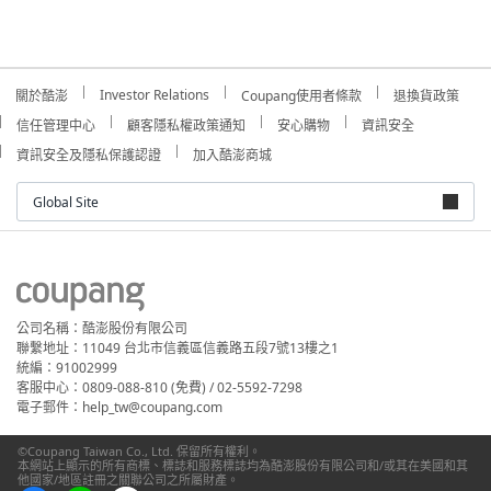
Investor Relations
關於酷澎
Coupang使用者條款
退換貨政策
信任管理中心
顧客隱私權政策通知
安心購物
資訊安全
資訊安全及隱私保護認證
加入酷澎商城
Global Site
公司名稱：酷澎股份有限公司
聯繫地址：11049 台北市信義區信義路五段7號13樓之1
統編：91002999
客服中心：0809-088-810 (免費) / 02-5592-7298
電子郵件：help_tw@coupang.com
©Coupang Taiwan Co., Ltd. 保留所有權利。
本網站上顯示的所有商標、標誌和服務標誌均為酷澎股份有限公司和/或其在美國和其
他國家/地區註冊之關聯公司之所屬財產。