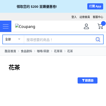
領取您的
$200
首購優惠卷!
打開 App
登入
註冊會員
客服中心
全部
酷澎首頁
食品飲料
咖啡/茶飲
花草茶
花茶
花茶
篩選器