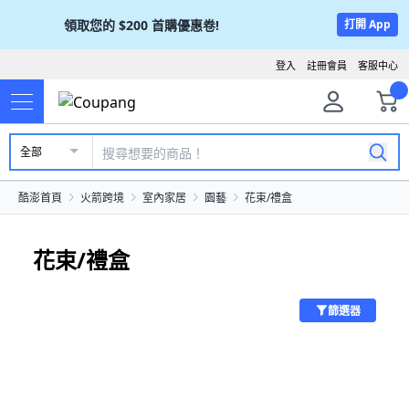
領取您的
$200
首購優惠卷!
打開 App
登入
註冊會員
客服中心
全部
酷澎首頁
火箭跨境
室內家居
園藝
花束/禮盒
花束/禮盒
篩選器