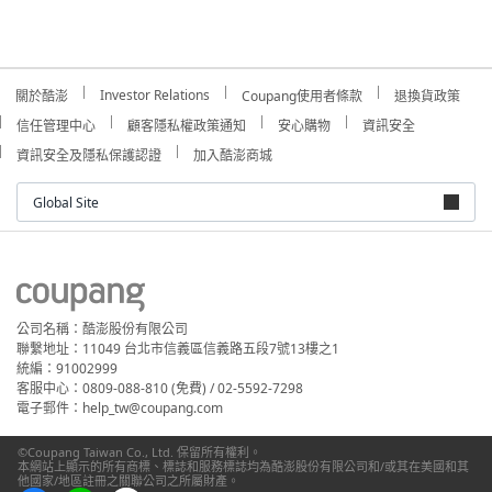
Investor Relations
關於酷澎
Coupang使用者條款
退換貨政策
信任管理中心
顧客隱私權政策通知
安心購物
資訊安全
資訊安全及隱私保護認證
加入酷澎商城
Global Site
公司名稱：酷澎股份有限公司
聯繫地址：11049 台北市信義區信義路五段7號13樓之1
統編：91002999
客服中心：0809-088-810 (免費) / 02-5592-7298
電子郵件：help_tw@coupang.com
©Coupang Taiwan Co., Ltd. 保留所有權利。
本網站上顯示的所有商標、標誌和服務標誌均為酷澎股份有限公司和/或其在美國和其
他國家/地區註冊之關聯公司之所屬財產。