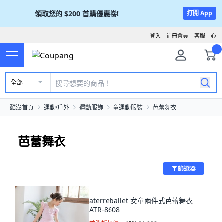
領取您的
$200
首購優惠卷!
打開 App
登入
註冊會員
客服中心
全部
酷澎首頁
運動/戶外
運動服飾
童運動服裝
芭蕾舞衣
芭蕾舞衣
篩選器
aterreballet 女童兩件式芭蕾舞衣
ATR-8608