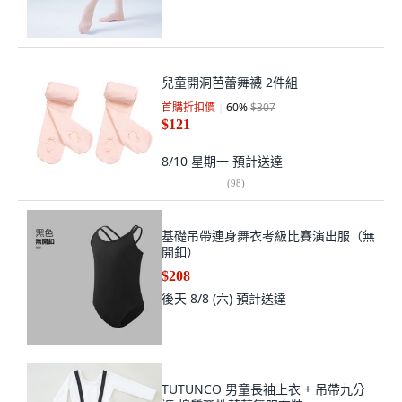
兒童開洞芭蕾舞襪 2件組
首購折扣價
60
%
$307
$121
8/10 星期一
預計送達
(
98
)
基礎吊帶連身舞衣考級比賽演出服（無
開釦）
$208
後天 8/8 (六)
預計送達
TUTUNCO 男童長袖上衣 + 吊帶九分