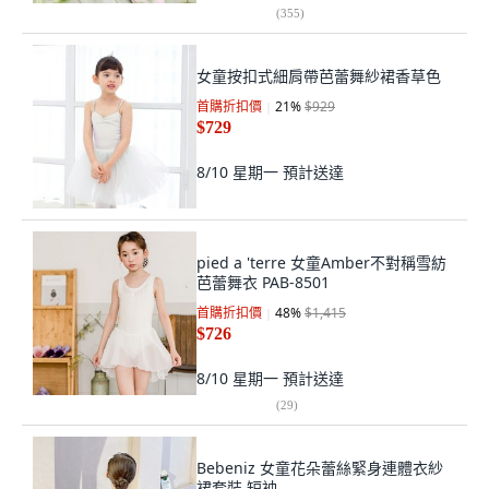
(
355
)
女童按扣式細肩帶芭蕾舞紗裙香草色
首購折扣價
21
%
$929
$729
8/10 星期一
預計送達
pied a 'terre 女童Amber不對稱雪紡
芭蕾舞衣 PAB-8501
首購折扣價
48
%
$1,415
$726
8/10 星期一
預計送達
(
29
)
Bebeniz 女童花朵蕾絲緊身連體衣紗
裙套裝 短袖