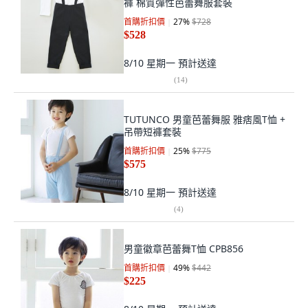
褲 棉質彈性芭蕾舞服套裝
首購折扣價
27
%
$728
$528
8/10 星期一
預計送達
(
14
)
TUTUNCO 男童芭蕾舞服 雅痞風T恤 +
吊帶短褲套裝
首購折扣價
25
%
$775
$575
8/10 星期一
預計送達
(
4
)
男童徽章芭蕾舞T恤 CPB856
首購折扣價
49
%
$442
$225