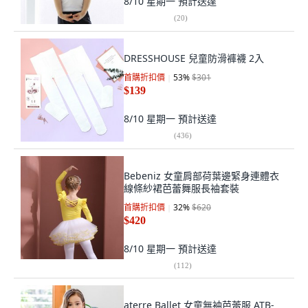
8/10 星期一
預計送達
(
20
)
DRESSHOUSE 兒童防滑褲襪 2入
首購折扣價
53
%
$301
$139
8/10 星期一
預計送達
(
436
)
Bebeniz 女童肩部荷葉邊緊身連體衣
線條紗裙芭蕾舞服長袖套裝
首購折扣價
32
%
$620
$420
8/10 星期一
預計送達
(
112
)
aterre Ballet 女童無袖芭蕾服 ATB-