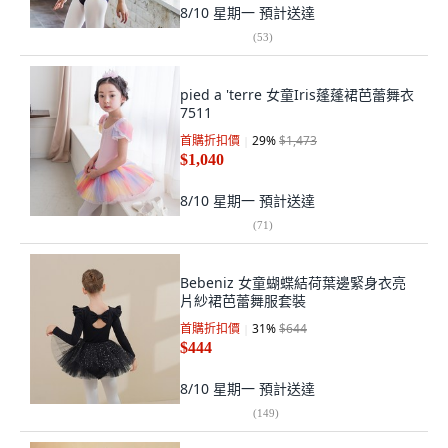
8/10 星期一
預計送達
(
53
)
pied a 'terre 女童Iris蓬蓬裙芭蕾舞衣
7511
首購折扣價
29
%
$1,473
$1,040
8/10 星期一
預計送達
(
71
)
Bebeniz 女童蝴蝶結荷葉邊緊身衣亮
片紗裙芭蕾舞服套裝
首購折扣價
31
%
$644
$444
8/10 星期一
預計送達
(
149
)