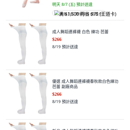
明天 8/7 (五)
預計送達
满 $1,500 再省 $75 (王道卡)
成人舞蹈連褲襪 白色 練功 芭蕾
$266
8/19
預計送達
優選 成人舞蹈連褲襪春秋款白色練功
芭蕾 副廠商品
$266
8/19
預計送達