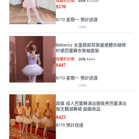
首購折扣價
48
%
$1,098
$570
8/10 星期一
預計送達
(
204
)
Bebeniz 女童肩部荷葉邊連體衣線條
紗裙芭蕾舞衣無袖套裝
首購折扣價
30
%
$647
$447
8/10 星期一
預計送達
(
149
)
超值 成人芭蕾舞演出服裝男芭蕾演出
服天鵝湖舞裙 副廠商品
$425
8/19
預計送達