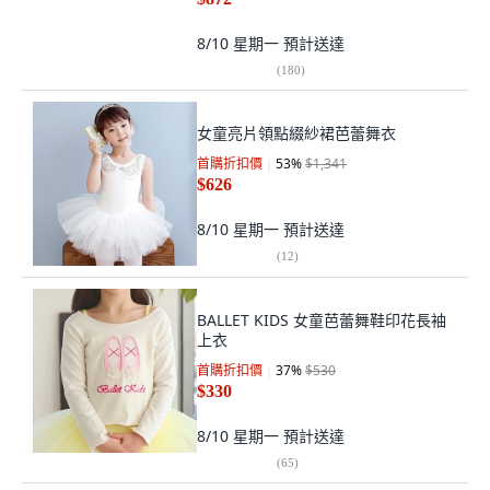
8/10 星期一
預計送達
(
180
)
女童亮片領點綴紗裙芭蕾舞衣
首購折扣價
53
%
$1,341
$626
8/10 星期一
預計送達
(
12
)
BALLET KIDS 女童芭蕾舞鞋印花長袖
上衣
首購折扣價
37
%
$530
$330
8/10 星期一
預計送達
(
65
)