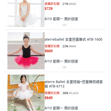
首購折扣價
21
%
$929
$729
8/10 星期一
預計送達
(
1
)
aterreballet 女童芭蕾舞衣 ATB-1600
首購折扣價
23
%
$869
$669
8/10 星期一
預計送達
(
3
)
aterre Ballet 女童短袖+芭蕾舞短裙套
裝 ATB-6713
首購折扣價
38
%
$1,372
$849
8/10 星期一
預計送達