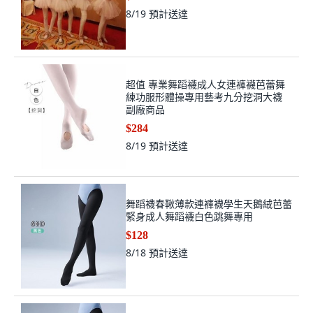
8/19
預計送達
超值 專業舞蹈襪成人女連褲襪芭蕾舞
練功服形體操專用藝考九分挖洞大襪
副廠商品
$284
8/19
預計送達
舞蹈襪春鞦薄款連褲襪學生天鵝絨芭蕾
緊身成人舞蹈襪白色跳舞專用
$128
8/18
預計送達