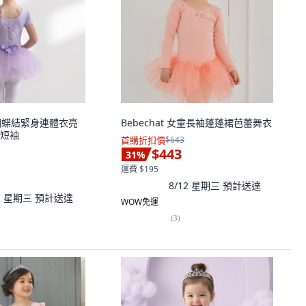
女童蝴蝶結緊身連體衣亮
Bebechat 女童長袖蓬蓬裙芭蕾舞衣
短袖
首購折扣價
$643
$443
31
%
運費 $195
8/12 星期三
預計送達
12 星期三
預計送達
WOW免運
(
3
)