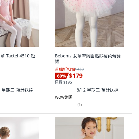
 女童 Tactel 4510 短
Bebeniz 女童雪紡圓點紗裙芭蕾舞
裙
首購折扣價
$453
$179
60
%
運費 $195
12 星期三
預計送達
8/12 星期三
預計送達
WOW免運
(
3
)