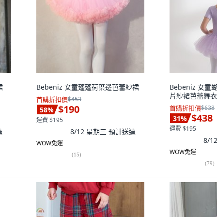
裙
Bebeniz 女童蓬蓬荷葉邊芭蕾紗裙
Bebeniz 
片紗裙芭蕾舞衣
首購折扣價
$453
$190
首購折扣價
$638
58
%
$438
31
%
運費 $195
運費 $195
達
8/12 星期三
預計送達
8/
WOW免運
WOW免運
(
15
)
(
79
)