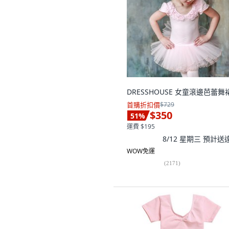
DRESSHOUSE 女童滾邊芭蕾舞
首購折扣價
$729
$350
51
%
運費 $195
8/12 星期三
預計送
WOW免運
(
2171
)