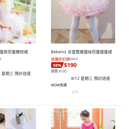
re 女童款芭蕾舞短裙
Bebeniz 女童雙層蕾絲芭蕾蓬蓬裙
2
首購折扣價
$453
$190
58
%
運費 $195
12 星期三
預計送達
8/12 星期三
預計送達
WOW免運
(
27
)