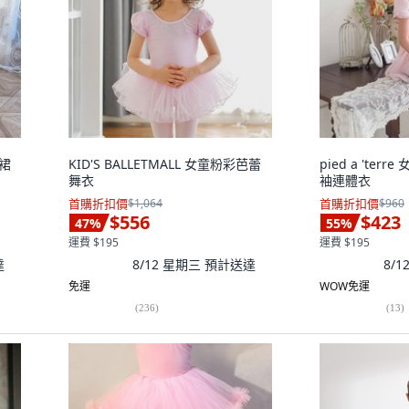
紗裙
KID'S BALLETMALL 女童粉彩芭蕾
pied a 'terre
舞衣
袖連體衣
首購折扣價
$1,064
首購折扣價
$960
$556
$423
47
%
55
%
運費 $195
運費 $195
達
8/12 星期三
預計送達
8/
免運
WOW免運
(
236
)
(
13
)