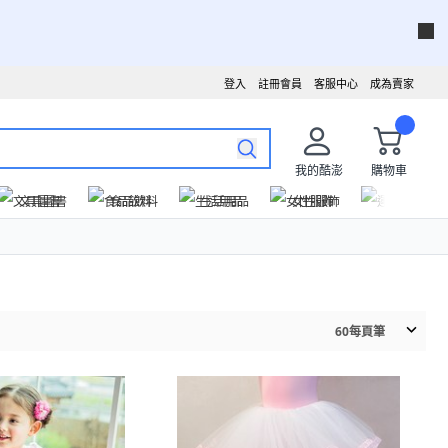
登入
註冊會員
客服中心
成為賣家
我的酷澎
購物車
文具圖書
食品飲料
生活用品
女性服飾
運動戶外
60
每頁筆