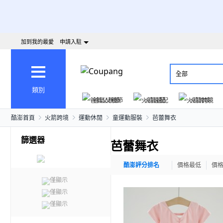
加到我的最愛
申請入駐
全部
類別
爸氣父親節
火箭速配
火箭跨境
酷澎首頁
火箭跨境
運動休閒
童運動服裝
芭蕾舞衣
篩選器
芭蕾舞衣
酷澎評分排名
價格最低
價
僅顯示
僅顯示
僅顯示