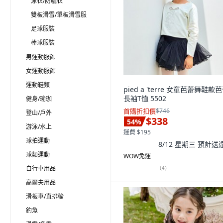
泳衣/防曬衣
雙板滑雪/單板滑雪服
足球服裝
棒球服裝
男運動服飾
女運動服飾
運動鞋類
pied a 'terre 女童芭蕾舞鞋款
長袖T恤 5502
健身/瑜珈
首購折扣價
$746
登山/戶外
$338
54
%
游泳/水上
運費 $195
球拍運動
8/12 星期三
預計送
球類運動
WOW免運
自行車用品
(
4
)
高爾夫用品
滑板車/直排輪
釣魚