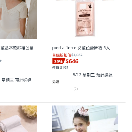
rre 女童基本款紗裙芭蕾
pied a 'terre 女童芭蕾舞襪 5入
首購折扣價
$1,067
$646
6
39
%
運費 $195
8/12 星期三
預計送達
12 星期三
預計送達
免運
(
2
)