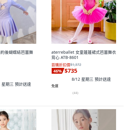
女童簡約後蝴蝶結芭蕾舞
aterreballet 女童蓬蓬裙式芭蕾舞衣
背心 ATB-8601
首購折扣價
$1,372
$735
46
%
8/12 星期三
預計送達
12 星期三
預計送達
免運
(
44
)