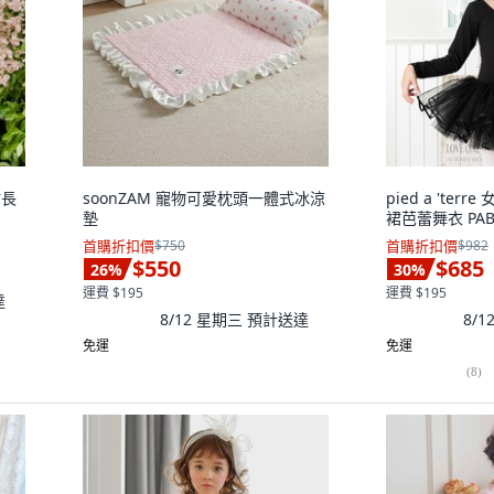
裙長
soonZAM 寵物可愛枕頭一體式冰涼
pied a 'te
墊
裙芭蕾舞衣 PAB-
首購折扣價
$750
首購折扣價
$982
$550
$685
26
%
30
%
運費 $195
運費 $195
達
8/12 星期三
預計送達
8/
免運
免運
(
8
)