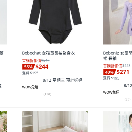
芭蕾
Bebechat 女孩童長袖緊身衣
Bebeniz 
裙 長袖
首購折扣價
$547
$244
首購折扣價
$453
55
%
$271
40
%
運費 $195
運費 $195
8/12 星期三
預計送達
達
8/
WOW免運
WOW免運
(
128
)
(
25
)