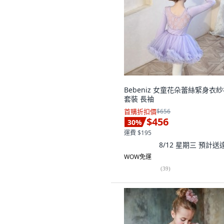
Bebeniz 女童花朵蕾絲緊身衣
套裝 長袖
首購折扣價
$656
$456
30
%
運費 $195
8/12 星期三
預計送
WOW免運
(
39
)