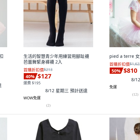
扣
生活的智慧青少年用練習用腳趾襪
pied a ter
芭蕾舞緊身褲襪 2入
首購折扣價
$1,62
$810
首購折扣價
$213
50
%
$127
40
%
8/
運費 $195
達
免運
8/12 星期三
預計送達
(
12
)
WOW免運
(
2
)