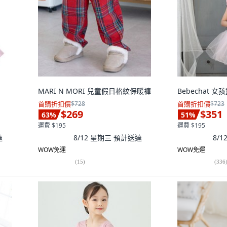
MARI N MORI 兒童假日格紋保暖褲
Bebechat 
首購折扣價
$728
首購折扣價
$723
$269
$351
63
%
51
%
運費 $195
運費 $195
達
8/12 星期三
預計送達
8/
WOW免運
WOW免運
(
15
)
(
336