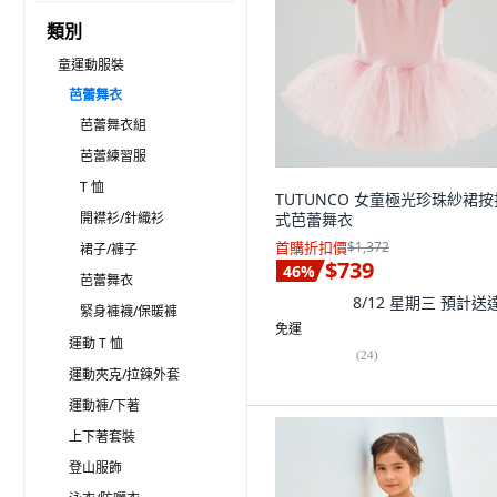
類別
童運動服裝
芭蕾舞衣
芭蕾舞衣組
芭蕾練習服
T 恤
TUTUNCO 女童極光珍珠紗裙按
開襟衫/針織衫
式芭蕾舞衣
首購折扣價
$1,372
裙子/褲子
$739
46
%
芭蕾舞衣
8/12 星期三
預計送
緊身褲襪/保暖褲
免運
運動 T 恤
(
24
)
運動夾克/拉鍊外套
運動褲/下著
上下著套裝
登山服飾