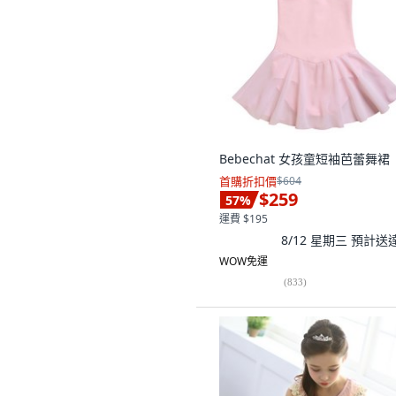
Bebechat 女孩童短袖芭蕾舞裙
首購折扣價
$604
$259
57
%
運費 $195
8/12 星期三
預計送
WOW免運
(
833
)