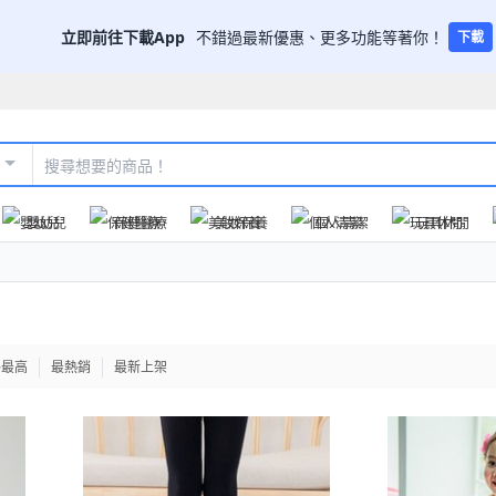
立即前往下載App
不錯過最新優惠、更多功能等著你！
下載
嬰幼兒
保健醫療
美妝保養
個人清潔
玩具休閒
格最高
最熱銷
最新上架