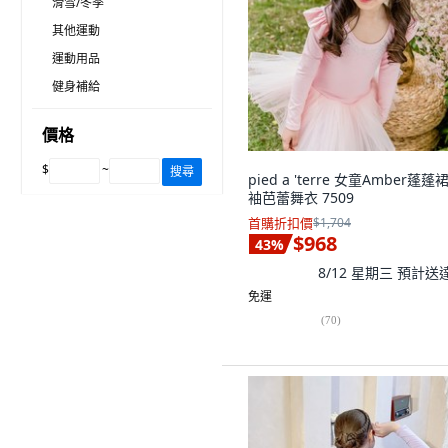
滑雪/冬季
其他運動
運動用品
健身補給
價格
$
~
搜尋
pied a 'terre 女童Amber蓬蓬
袖芭蕾舞衣 7509
首購折扣價
$1,704
$968
43
%
8/12 星期三
預計送
免運
(
70
)