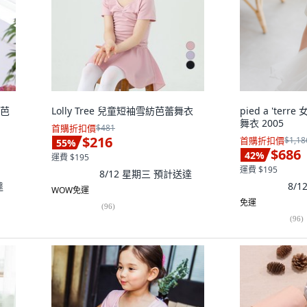
褲芭
Lolly Tree 兒童短袖雪紡芭蕾舞衣
pied a 'te
舞衣 2005
首購折扣價
$481
$216
首購折扣價
$1,18
55
%
$686
42
%
運費 $195
運費 $195
8/12 星期三
預計送達
達
8/
WOW免運
免運
(
96
)
(
96
)