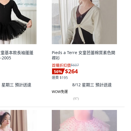
rre 女童基本款長袖蓬蓬
Pieds a Terre 女童芭蕾棉質素色開
2005
襟衫
首購折扣價
$607
$264
56
%
運費 $195
12 星期三
預計送達
8/12 星期三
預計送達
WOW免運
(
97
)