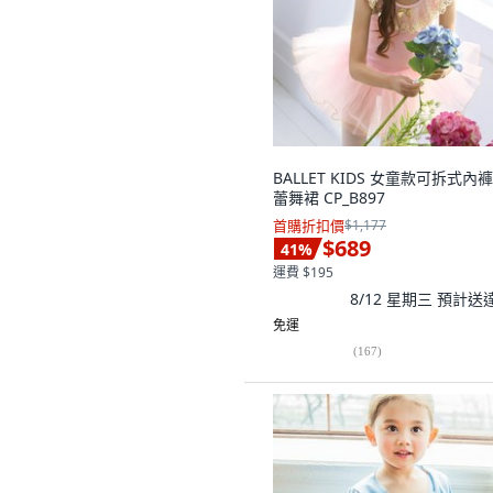
BALLET KIDS 女童款可拆式內
蕾舞裙 CP_B897
首購折扣價
$1,177
$689
41
%
運費 $195
8/12 星期三
預計送
免運
(
167
)