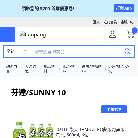
領取您的
$200
首購優惠卷!
打開 App
登入
註冊會員
客服中心
全部
酷澎首
火箭跨
食品飲
乳品/飲
碳酸/運動飲
芬達/SUNNY
頁
境
料
料
料
10
芬達/SUNNY 10
篩選器
LOTTE 樂天 TAMS ZERO蘋果奇異果
汽水, 600ml, 6個