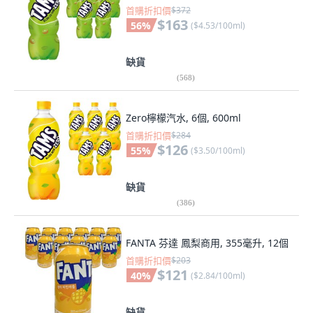
首購折扣價
$372
$163
56
%
(
$4.53/100ml
)
缺貨
(
568
)
Zero檸檬汽水, 6個, 600ml
首購折扣價
$284
$126
55
%
(
$3.50/100ml
)
缺貨
(
386
)
FANTA 芬達 鳳梨商用, 355毫升, 12個
首購折扣價
$203
$121
40
%
(
$2.84/100ml
)
缺貨