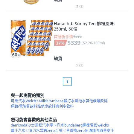
(
172
)
Haitai htb Sunny Ten 柳橙風味,
250ml, 60個
首購折扣價
$539
$339
37
%
(
$2.26/100ml
)
缺貨
(
722
)
1
與一起瀏覽的類別
可樂
汽水
Welch's
Milkis/Ambasa
蘇打水
氣泡水
其他碳酸飲料
運動/電解質飲料
維他命飲料
奧利多飲料
您可能會喜歡的其他產品
demisoda
沙士
無糖汽水
零卡汽水
bundaberg柳橙
雪碧
welchs
薑汁汽水
七喜汽水
雪碧zero
百威
七星香檳
zero
無酒精啤酒
黑麥汁