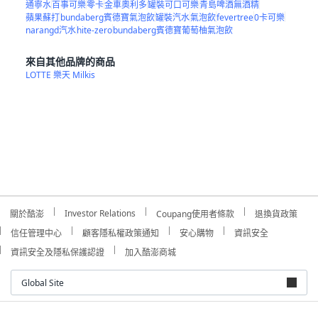
通寧水
百事可樂
零卡
金車奧利多
罐裝可口可樂
青島啤酒無酒精
蘋果蘇打
bundaberg賓德寶氣泡飲
罐裝汽水
氣泡飲
fevertree
0卡可樂
narangd汽水
hite-zero
bundaberg賓德寶葡萄柚氣泡飲
來自其他品牌的商品
LOTTE 樂天 Milkis
Investor Relations
關於酷澎
Coupang使用者條款
退換貨政策
信任管理中心
顧客隱私權政策通知
安心購物
資訊安全
資訊安全及隱私保護認證
加入酷澎商城
Global Site