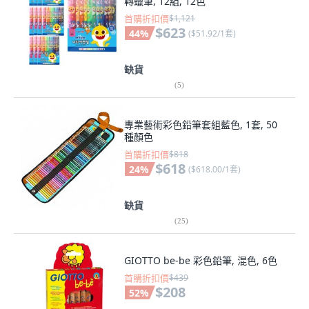
轉蠟筆, 12組, 12色
首購折扣價
$1,121
$623
44
%
(
$51.92/1套
)
缺貨
(
5
)
專業藝術彩色鉛筆套組藍色, 1套, 50
種顏色
首購折扣價
$818
$618
24
%
(
$618.00/1套
)
缺貨
(
25
)
GIOTTO be-be 彩色鉛筆, 混色, 6色
首購折扣價
$439
$208
52
%