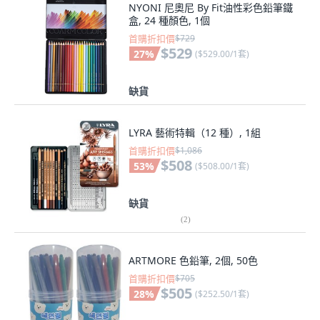
NYONI 尼奧尼 By Fit油性彩色鉛筆鐵
盒, 24 種顏色, 1個
首購折扣價
$729
$529
27
%
(
$529.00/1套
)
缺貨
LYRA 藝術特輯（12 種）, 1組
首購折扣價
$1,086
$508
53
%
(
$508.00/1套
)
缺貨
(
2
)
ARTMORE 色鉛筆, 2個, 50色
首購折扣價
$705
$505
28
%
(
$252.50/1套
)