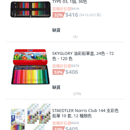
TYPE 03, 1個, 36色
首購折扣價
$616
$416
32
%
(
$416.00/1套
)
缺貨
(
1
)
SKYGLORY 油彩鉛筆盒, 24色、72
色、120 色
首購折扣價
$879
$406
53
%
缺貨
(
279
)
STAEDTLER Norris Club 144 支彩色
鉛筆 10 套, 12 種顏色
首購折扣價
$605
$405
33
%