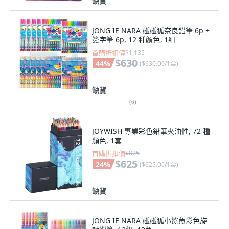
缺貨
JONG IE NARA 碰碰狐奈良鉛筆 6p +
簽字筆 6p, 12 種顏色, 1組
首購折扣價
$1,135
$630
44
%
(
$630.00/1套
)
缺貨
(
6
)
JOYWISH 專業彩色鉛筆夾油性, 72 種
顏色, 1套
首購折扣價
$825
$625
24
%
(
$625.00/1套
)
缺貨
JONG IE NARA 碰碰狐小鯊魚彩色旋