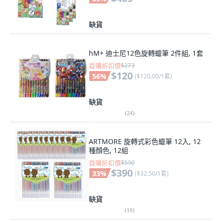
缺貨
hM+ 迪士尼12色旋轉蠟筆 2件組, 1套
首購折扣價
$273
$120
56
%
(
$120.00/1套
)
缺貨
(
24
)
ARTMORE 旋轉式彩色蠟筆 12入, 12
種顏色, 12組
首購折扣價
$590
$390
33
%
(
$32.50/1套
)
缺貨
(
10
)