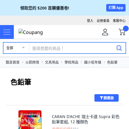
領取您的
$200
首購優惠卷!
打開 App
登入
註冊會員
客服中心
全部
酷澎首頁
火箭跨境
文具用品
學校用品
國小低年級
色鉛筆
色鉛筆
篩選器
CARAN D'ACHE 瑞士卡達 Supra 彩色
鉛筆套組, 12 種顏色
$884