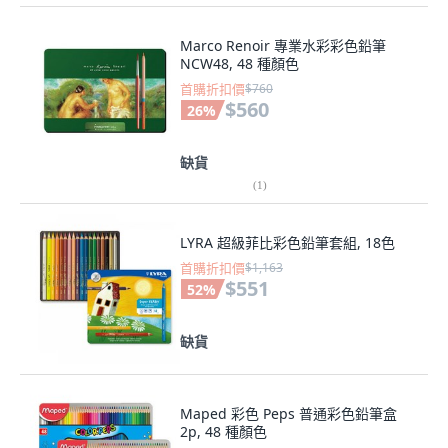
Marco Renoir 專業水彩彩色鉛筆
NCW48, 48 種顏色
首購折扣價
$760
$560
26
%
缺貨
(
1
)
LYRA 超級菲比彩色鉛筆套組, 18色
首購折扣價
$1,163
$551
52
%
缺貨
Maped 彩色 Peps 普通彩色鉛筆盒
2p, 48 種顏色