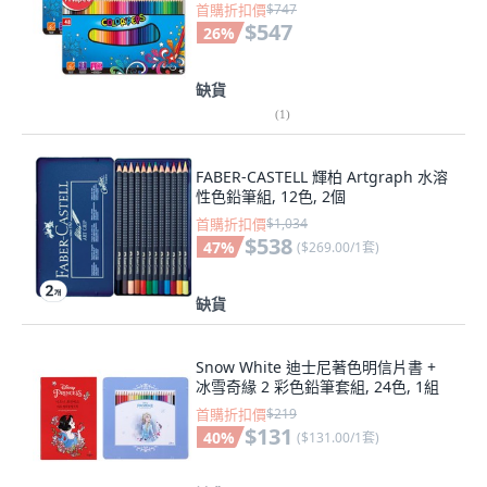
首購折扣價
$747
$547
26
%
缺貨
(
1
)
FABER-CASTELL 輝柏 Artgraph 水溶
性色鉛筆組, 12色, 2個
首購折扣價
$1,034
$538
47
%
(
$269.00/1套
)
缺貨
Snow White 迪士尼著色明信片書 +
冰雪奇緣 2 彩色鉛筆套組, 24色, 1組
首購折扣價
$219
$131
40
%
(
$131.00/1套
)