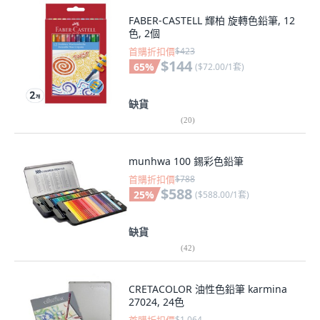
FABER-CASTELL 輝柏 旋轉色鉛筆, 12
色, 2個
首購折扣價
$423
$144
65
%
(
$72.00/1套
)
缺貨
(
20
)
munhwa 100 錫彩色鉛筆
首購折扣價
$788
$588
25
%
(
$588.00/1套
)
缺貨
(
42
)
CRETACOLOR 油性色鉛筆 karmina
27024, 24色
$1,064