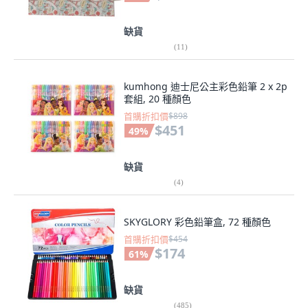
缺貨
(
11
)
kumhong 迪士尼公主彩色鉛筆 2 x 2p
套組, 20 種顏色
首購折扣價
$898
$451
49
%
缺貨
(
4
)
SKYGLORY 彩色鉛筆盒, 72 種顏色
首購折扣價
$454
$174
61
%
缺貨
(
485
)