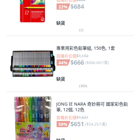
首購折扣價
$684
22
%
缺貨
(
2
)
專業用彩色鉛筆組, 150色, 1套
首購折扣價
$1,192
$666
44
%
(
$666.00/1套
)
缺貨
(
369
)
JONG IE NARA 奇妙萌可 國家彩色鉛
筆, 12個, 12色
首購折扣價
$1,621
$651
59
%
(
$54.25/1套
)