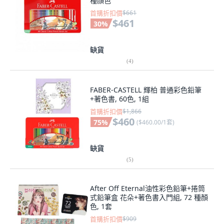
種顏色
首購折扣價
$661
$461
30
%
缺貨
(
4
)
FABER-CASTELL 輝柏 普通彩色鉛筆
+著色書, 60色, 1組
首購折扣價
$1,866
$460
75
%
(
$460.00/1套
)
缺貨
(
5
)
After Off Eternal油性彩色鉛筆+捲筒
式鉛筆盒 花朵+著色書入門組, 72 種顏
色, 1套
首購折扣價
$909