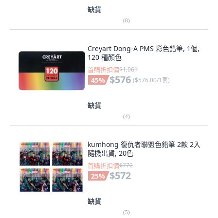
缺貨
(
8
)
Creyart Dong-A PMS 彩色鉛筆, 1個,
120 種顏色
首購折扣價
$1,061
$576
45
%
(
$576.00/1套
)
缺貨
(
4
)
kumhong 復仇者聯盟色鉛筆 2款 2入
隨機出貨, 20色
首購折扣價
$772
$572
25
%
缺貨
(
5
)