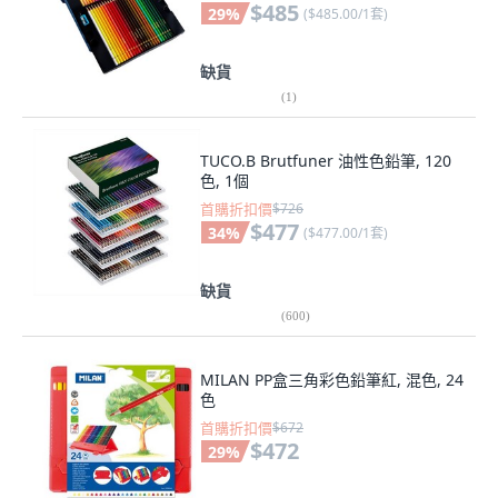
$485
29
%
(
$485.00/1套
)
缺貨
(
1
)
TUCO.B Brutfuner 油性色鉛筆, 120
色, 1個
首購折扣價
$726
$477
34
%
(
$477.00/1套
)
缺貨
(
600
)
MILAN PP盒三角彩色鉛筆紅, 混色, 24
色
首購折扣價
$672
$472
29
%