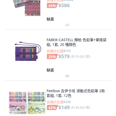
首購折扣價
$586
44
%
缺貨
(
2
)
FABER-CASTELL 輝柏 色鉛筆+筆捲袋
組, 1套, 20 種顏色
首購折扣價
$779
$579
25
%
(
$579.00/1套
)
缺貨
(
8
)
Feelbox 吉伊卡哇 滑動式色鉛筆 2款
套組, 1套, 12色
首購折扣價
$258
$149
42
%
(
$149.00/1套
)