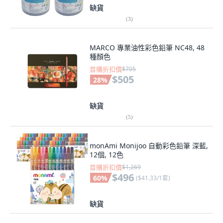
缺貨
(
3
)
MARCO 專業油性彩色鉛筆 NC48, 48
種顏色
首購折扣價
$705
$505
28
%
缺貨
(
5
)
monAmi Monijoo 自動彩色鉛筆 深藍,
12個, 12色
首購折扣價
$1,269
$496
60
%
(
$41.33/1套
)
缺貨