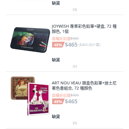
缺貨
(
3
)
JOYWISH 專業彩色鉛筆+硬盒, 72 種
顏色, 1個
首購折扣價
$909
$465
48
%
(
$465.00/1套
)
缺貨
(
1
)
ART NOU VEAU 錫盒色鉛筆+迪士尼
著色書組合, 72 種顏色
首購折扣價
$909
$465
48
%
缺貨
(
5
)