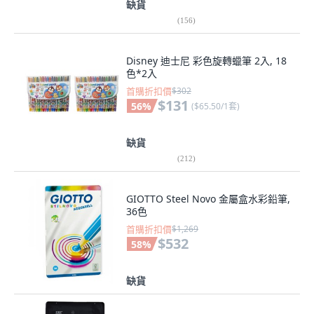
缺貨
(
156
)
Disney 迪士尼 彩色旋轉蠟筆 2入, 18
色*2入
首購折扣價
$302
$131
56
%
(
$65.50/1套
)
缺貨
(
212
)
GIOTTO Steel Novo 金屬盒水彩鉛筆,
36色
首購折扣價
$1,269
$532
58
%
缺貨