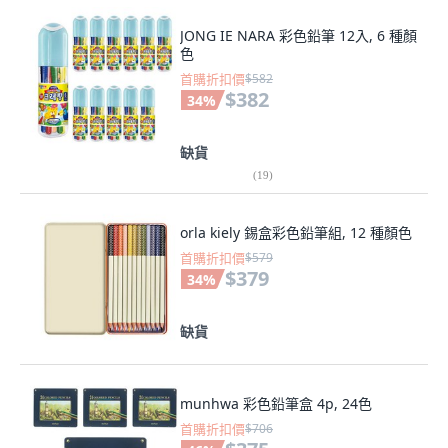
JONG IE NARA 彩色鉛筆 12入, 6 種顏
色
首購折扣價
$582
$382
34
%
缺貨
(
19
)
orla kiely 錫盒彩色鉛筆組, 12 種顏色
首購折扣價
$579
$379
34
%
缺貨
munhwa 彩色鉛筆盒 4p, 24色
首購折扣價
$706