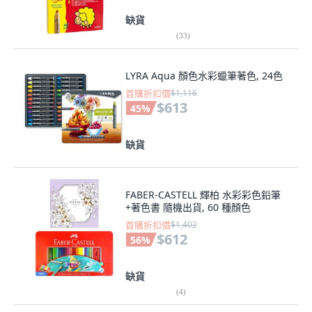
缺貨
(
33
)
LYRA Aqua 顏色水彩蠟筆著色, 24色
首購折扣價
$1,116
$613
45
%
缺貨
FABER-CASTELL 輝柏 水彩彩色鉛筆
+著色書 隨機出貨, 60 種顏色
首購折扣價
$1,402
$612
56
%
缺貨
(
4
)