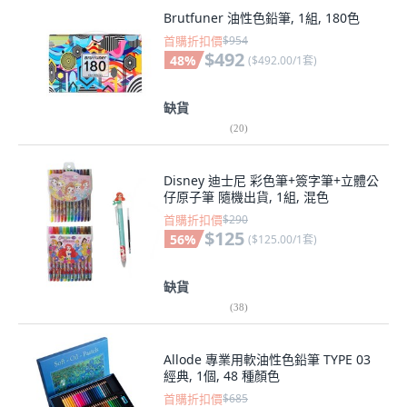
Brutfuner 油性色鉛筆, 1組, 180色
首購折扣價
$954
$492
48
%
(
$492.00/1套
)
缺貨
(
20
)
Disney 迪士尼 彩色筆+簽字筆+立體公
仔原子筆 隨機出貨, 1組, 混色
首購折扣價
$290
$125
56
%
(
$125.00/1套
)
缺貨
(
38
)
Allode 專業用軟油性色鉛筆 TYPE 03
經典, 1個, 48 種顏色
首購折扣價
$685