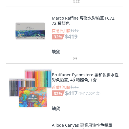
(
133
)
Marco Raffine 專業水彩鉛筆 FC72,
72 種顏色
首購折扣價
$619
$419
32
%
缺貨
(
4
)
Brutfuner Pyeonstore 柔和色調水性
彩色鉛筆, 48 種顏色, 1套
首購折扣價
$617
$417
32
%
(
$417.00/1套
)
缺貨
Allode Canvas 專業用油性色鉛筆