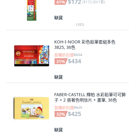
$172
41
%
(
$172.00/1套
)
缺貨
(
102
)
KOH-I-NOOR 彩色鉛筆套組多色
3825, 36色
首購折扣價
$634
$434
31
%
缺貨
FABER-CASTELL 輝柏 水彩鉛筆可可獅
子 + 2 張著色明信片 + 畫筆, 36色
首購折扣價
$625
$425
32
%
缺貨