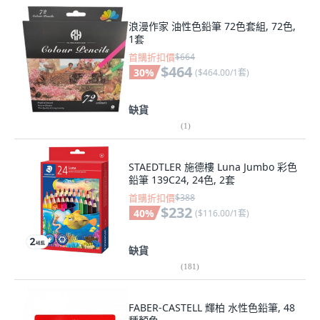
浪漫作家 油性色鉛筆 72色套組, 72色,
1套
首購折扣價
$664
$464
30
%
(
$464.00/1套
)
缺貨
(
1
)
STAEDTLER 施德樓 Luna Jumbo 彩色
鉛筆 139C24, 24色, 2套
首購折扣價
$388
$232
40
%
(
$116.00/1套
)
缺貨
(
181
)
FABER-CASTELL 輝柏 水性色鉛筆, 48