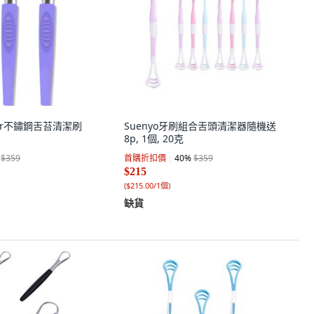
nger不鏽鋼舌苔清潔刷
Suenyo牙刷組合舌頭清潔器隨機送
8p, 1個, 20克
$359
首購折扣價
40
%
$359
$215
(
$215.00/1個
)
缺貨