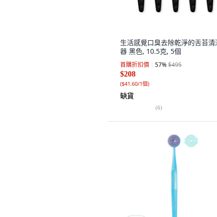
生活感覺口臭去除乾淨的舌苔清
器 黑色, 10.5克, 5個
首購折扣價
57
%
$495
$208
(
$41.60/1個
)
缺貨
(
6
)