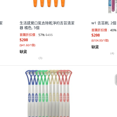
潔
生活感覺口氣去除乾淨的舌苔清潔
w1 舌苔刷, 2個
器 橘色, 5個
首購折扣價
40
%
首購折扣價
57
%
$495
$208
$208
(
$104.00/1個
)
(
$41.60/1個
)
缺貨
缺貨
(
4
)
(
3
)