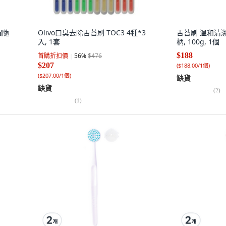
帽隨
Olivo口臭去除舌苔刷 TOC3 4種*3
舌苔刷 溫和清潔
入, 1套
柄, 100g, 1個
$188
首購折扣價
56
%
$476
$207
(
$188.00/1個
)
(
$207.00/1個
)
缺貨
缺貨
(
2
)
(
1
)