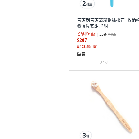
舌頭刷舌頭清潔劑綠松石+收納
機發貨套組, 2組
首購折扣價
55
%
$465
$207
(
$103.50/1個
)
缺貨
(
189
)