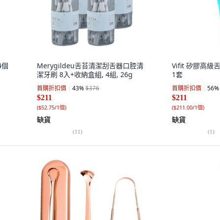
4個
Merygildeu舌苔清潔刮舌器口腔清
Vifit 矽膠高
潔牙刷 8入+收納盒組, 4組, 26g
1套
首購折扣價
43
%
$376
首購折扣價
56
%
$211
$211
(
$52.75/1個
)
(
$211.00/1個
)
缺貨
缺貨
(
11
)
(
1
)