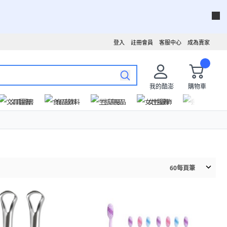
登入
註冊會員
客服中心
成為賣家
我的酷澎
購物車
文具圖書
食品飲料
生活用品
女性服飾
運動戶外
60
每頁筆