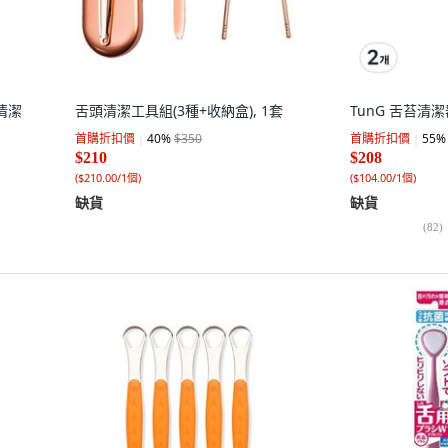
頭清潔
舌頭清潔工具組(3種+收納盒), 1套
TunG 舌苔清潔器
首購折扣價
40
%
$350
首購折扣價
55
%
$210
$208
(
$210.00/1個
)
(
$104.00/1個
)
缺貨
缺貨
(
82
)