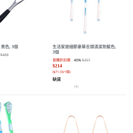
 黑色, 3個
生活家居細節豪華舌頭清潔劑藍色,
3個
$488
首購折扣價
40
%
$357
$214
(
$71.33/1個
)
缺貨
(
4
)