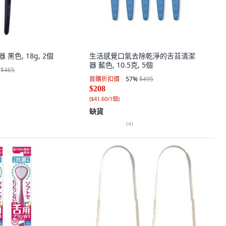
 黑色, 18g, 2個
生活感覺口氣去除乾淨的舌苔清潔
器 藍色, 10.5克, 5個
$465
首購折扣價
57
%
$495
$208
(
$41.60/1個
)
缺貨
(
4
)