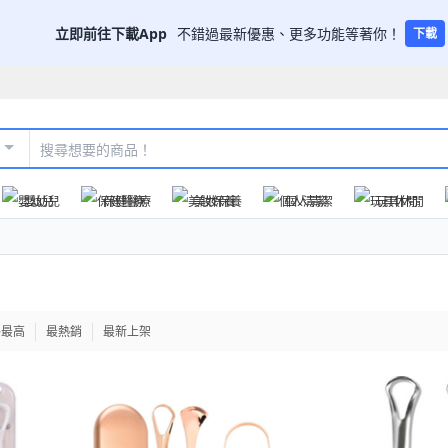
立即前往下載App
不錯過最新優惠、更多功能等著你！
下載
嬰幼兒
保健醫療
美妝保養
個人清潔
玩具休閒
格最高
最熱銷
最新上架