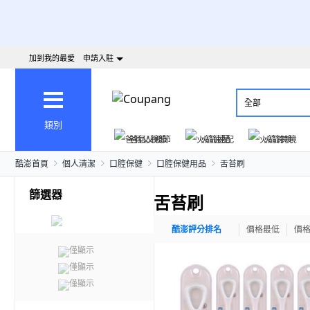
加到我的最愛
申請入駐
全部
類別
爸氣父親節
火箭速配
火箭跨境
酷澎首頁
個人清潔
口腔保健
口腔保健用品
舌苔刷
篩選器
舌苔刷
酷澎評分排名
價格最低
價
僅顯示
僅顯示
僅顯示