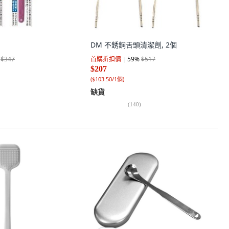
DM 不銹鋼舌頭清潔劑, 2個
$347
首購折扣價
59
%
$517
$207
(
$103.50/1個
)
缺貨
(
140
)