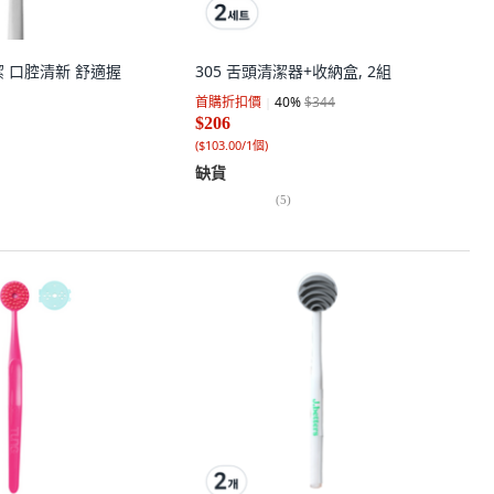
 口腔清新 舒適握
305 舌頭清潔器+收納盒, 2組
首購折扣價
40
%
$344
$206
(
$103.00/1個
)
缺貨
(
5
)