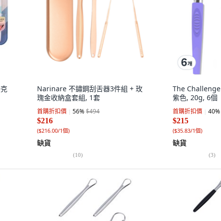
0克
Narinare 不鏽鋼刮舌器3件組 + 玫
The Challe
瑰金收納盒套組, 1套
紫色, 20g, 6個
首購折扣價
56
%
$494
首購折扣價
40
%
$216
$215
(
$216.00/1個
)
(
$35.83/1個
)
缺貨
缺貨
(
10
)
(
3
)