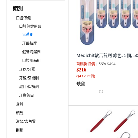
類別
口腔保健
口腔保健用品
舌苔刷
牙齦按摩
假牙清潔劑
Medichit軟舌苔刷 綠色, 5個, 5
口腔用品組
首購折扣價
56
%
$494
牙刷/牙膏
$216
(
$43.20/1個
)
牙線/牙間刷
缺貨
漱口水/噴劑
(
1
)
牙齒美白
身體
頭髮
潔顏/去角質
刮鬍