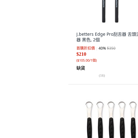
J.betters Edge Pro刮舌器 舌
器 黑色, 2個
首購折扣價
40
%
$350
$210
(
$105.00/1個
)
缺貨
(
16
)