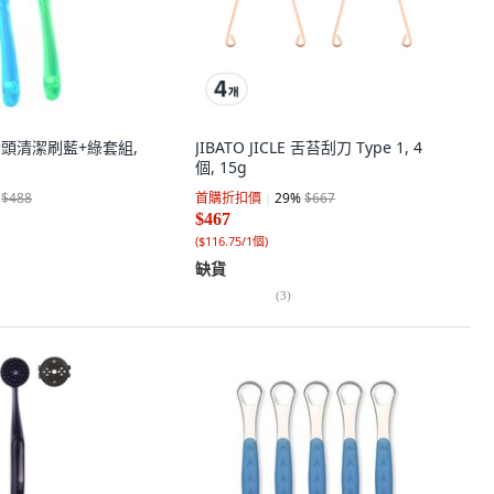
級舌頭清潔刷藍+綠套組,
JIBATO JICLE 舌苔刮刀 Type 1, 4
個, 15g
$488
首購折扣價
29
%
$667
$467
(
$116.75/1個
)
缺貨
(
3
)