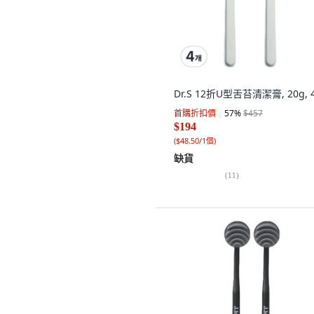
Dr.S 12折U型舌苔清潔膏, 20g, 
首購折扣價
57
%
$457
$194
(
$48.50/1個
)
缺貨
(
11
)