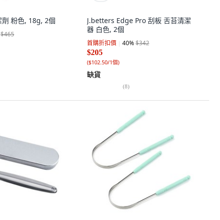
 粉色, 18g, 2個
J.betters Edge Pro 刮板 舌苔清潔
器 白色, 2個
$465
首購折扣價
40
%
$342
$205
(
$102.50/1個
)
缺貨
(
8
)