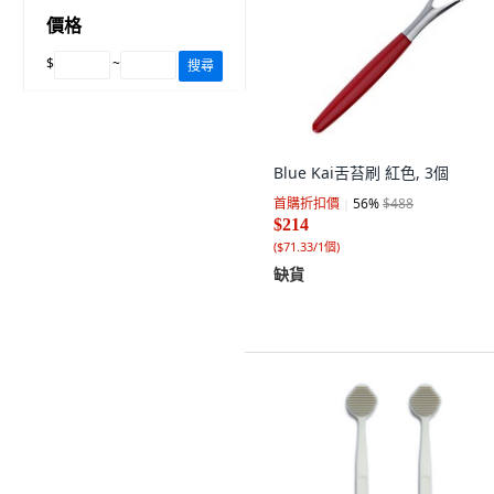
價格
$
~
搜尋
Blue Kai舌苔刷 紅色, 3個
首購折扣價
56
%
$488
$214
(
$71.33/1個
)
缺貨