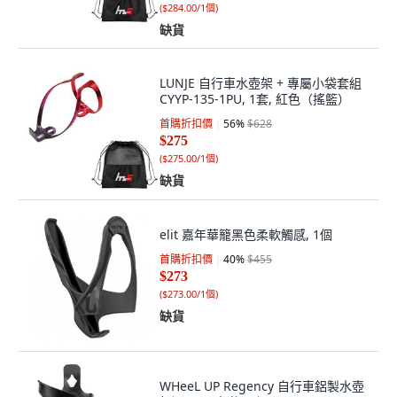
(
$284.00/1個
)
缺貨
LUNJE 自行車水壺架 + 專屬小袋套組
CYYP-135-1PU, 1套, 紅色（搖籃）
首購折扣價
56
%
$628
$275
(
$275.00/1個
)
缺貨
elit 嘉年華籠黑色柔軟觸感, 1個
首購折扣價
40
%
$455
$273
(
$273.00/1個
)
缺貨
WHeeL UP Regency 自行車鋁製水壺