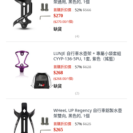
架通用, 黑色的, 1個
首購折扣價
52
%
$566
$270
(
$270.00/1個
)
缺貨
(
4
)
LUNJE 自行車水壺架 + 專屬小袋套組
CYYP-136-5PU, 1套, 紫色（搖籃）
首購折扣價
57
%
$628
$268
(
$268.00/1個
)
缺貨
(
2
)
WHeeL UP Regency 自行車鋁製水壺
架雙向, 黑色的, 1個
首購折扣價
57
%
$625
$265