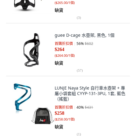
(
$265.00/1個
)
缺貨
(
3
)
guee D-cage 水壺架, 黑色, 1個
首購折扣價
56
%
$602
$264
(
$264.00/1個
)
缺貨
(
57
)
LUNJE Naya Style 自行車水壺架 + 專
屬小袋套組 CYYP-131-3PU, 1套, 藍色
（搖籃）
首購折扣價
40
%
$431
$258
(
$258.00/1個
)
缺貨
(
1
)