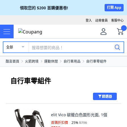
領取您的
$200
首購優惠卷!
打開 App
登入
註冊會員
客服中心
全部
酷澎首頁
火箭跨境
運動休閒
自行車用品
自行車零組件
自行車零組件
篩選器
elit Vico 碳籠白色圖形光面, 1個
首購折扣價
25
%
$796