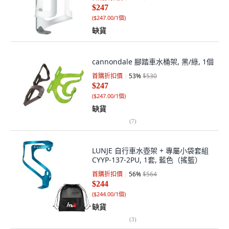
$247
(
$247.00/1個
)
缺貨
cannondale 腳踏車水桶架, 黑/綠, 1個
首購折扣價
53
%
$530
$247
(
$247.00/1個
)
缺貨
(
7
)
LUNJE 自行車水壺架 + 專屬小袋套組
CYYP-137-2PU, 1套, 藍色（搖籃）
首購折扣價
56
%
$564
$244
(
$244.00/1個
)
缺貨
(
3
)