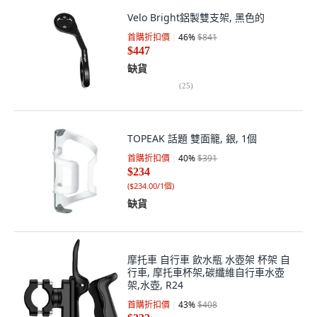
Velo Bright鋁製雙支架, 黑色的
首購折扣價
46
%
$841
$447
缺貨
(
25
)
TOPEAK 話題 雙面籠, 銀, 1個
首購折扣價
40
%
$391
$234
(
$234.00/1個
)
缺貨
摩托車 自行車 飲水瓶 水壺架 杯架 自
行車, 摩托車杯架,碳纖維自行車水壺
架,水壺, R24
首購折扣價
43
%
$408