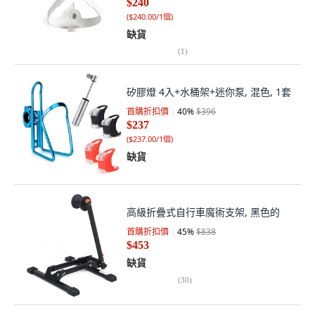
$240
(
$240.00/1個
)
缺貨
(
1
)
矽膠燈 4入+水桶架+迷你泵, 混色, 1套
首購折扣價
40
%
$396
$237
(
$237.00/1個
)
缺貨
高級折疊式自行車魔術支架, 黑色的
首購折扣價
45
%
$838
$453
缺貨
(
30
)