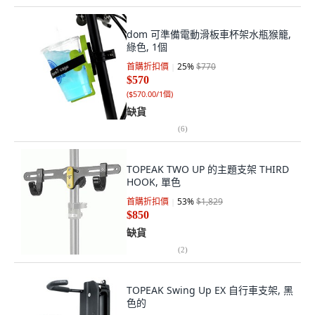
dom 可準備電動滑板車杯架水瓶猴籠,
綠色, 1個
首購折扣價
25
%
$770
$570
(
$570.00/1個
)
缺貨
(
6
)
TOPEAK TWO UP 的主題支架 THIRD
HOOK, 單色
首購折扣價
53
%
$1,829
$850
缺貨
(
2
)
TOPEAK Swing Up EX 自行車支架, 黑
色的