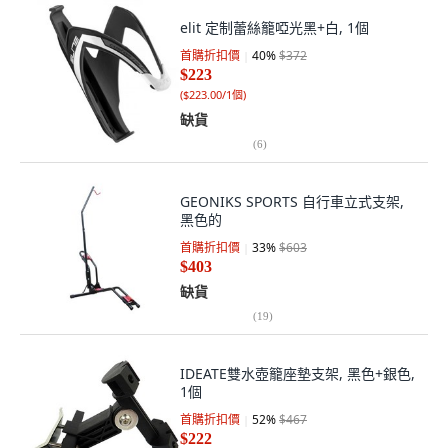
elit 定制蕾絲籠啞光黑+白, 1個
首購折扣價
40
%
$372
$223
(
$223.00/1個
)
缺貨
(
6
)
GEONIKS SPORTS 自行車立式支架,
黑色的
首購折扣價
33
%
$603
$403
缺貨
(
19
)
IDEATE雙水壺籠座墊支架, 黑色+銀色,
1個
首購折扣價
52
%
$467
$222