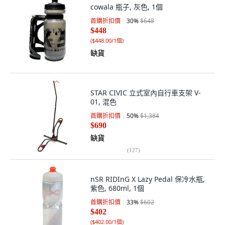
cowala 瓶子, 灰色, 1個
首購折扣價
30
%
$648
$448
(
$448.00/1個
)
缺貨
STAR CIVIC 立式室內自行車支架 V-
01, 混色
首購折扣價
50
%
$1,384
$690
缺貨
(
127
)
nSR RIDInG X Lazy Pedal 保冷水瓶,
紫色, 680ml, 1個
首購折扣價
33
%
$602
$402
(
$402.00/1個
)