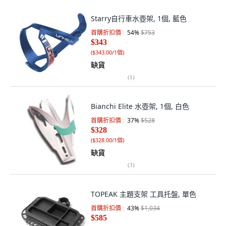
Starry自行車水壺架, 1個, 藍色
首購折扣價
54
%
$753
$343
(
$343.00/1個
)
缺貨
(
1
)
Bianchi Elite 水壺架, 1個, 白色
首購折扣價
37
%
$528
$328
(
$328.00/1個
)
缺貨
(
3
)
TOPEAK 主題支架 工具托盤, 單色
首購折扣價
43
%
$1,034
$585