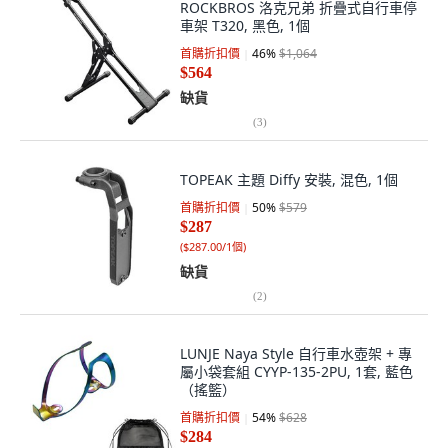
ROCKBROS 洛克兄弟 折疊式自行車停
車架 T320, 黑色, 1個
首購折扣價
46
%
$1,064
$564
缺貨
(
3
)
TOPEAK 主題 Diffy 安裝, 混色, 1個
首購折扣價
50
%
$579
$287
(
$287.00/1個
)
缺貨
(
2
)
LUNJE Naya Style 自行車水壺架 + 專
屬小袋套組 CYYP-135-2PU, 1套, 藍色
（搖籃）
首購折扣價
54
%
$628
$284