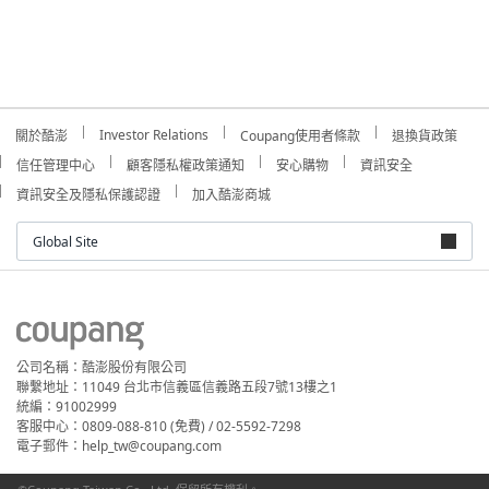
Investor Relations
關於酷澎
Coupang使用者條款
退換貨政策
信任管理中心
顧客隱私權政策通知
安心購物
資訊安全
資訊安全及隱私保護認證
加入酷澎商城
Global Site
公司名稱：酷澎股份有限公司
聯繫地址：11049 台北市信義區信義路五段7號13樓之1
統編：91002999
客服中心：0809-088-810 (免費) / 02-5592-7298
電子郵件：help_tw@coupang.com