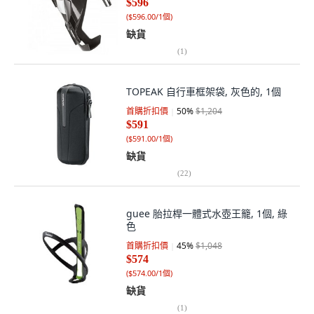
$596
(
$596.00/1個
)
缺貨
(
1
)
TOPEAK 自行車框架袋, 灰色的, 1個
首購折扣價
50
%
$1,204
$591
(
$591.00/1個
)
缺貨
(
22
)
guee 胎拉桿一體式水壺王籠, 1個, 綠
色
首購折扣價
45
%
$1,048
$574
(
$574.00/1個
)
缺貨
(
1
)