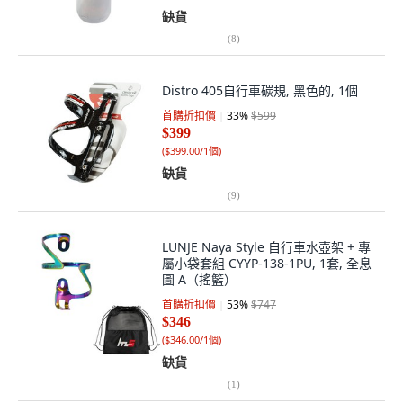
缺貨
(
8
)
Distro 405自行車碳規, 黑色的, 1個
首購折扣價
33
%
$599
$399
(
$399.00/1個
)
缺貨
(
9
)
LUNJE Naya Style 自行車水壺架 + 專
屬小袋套組 CYYP-138-1PU, 1套, 全息
圖 A（搖籃）
首購折扣價
53
%
$747
$346
(
$346.00/1個
)
缺貨
(
1
)