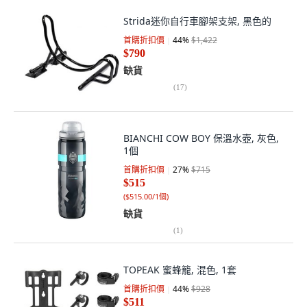
Strida迷你自行車腳架支架, 黑色的
首購折扣價
44
%
$1,422
$790
缺貨
(
17
)
BIANCHI COW BOY 保溫水壺, 灰色,
1個
首購折扣價
27
%
$715
$515
(
$515.00/1個
)
缺貨
(
1
)
TOPEAK 蜜蜂籠, 混色, 1套
首購折扣價
44
%
$928
$511