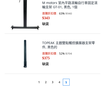
M motors 室內平路滾輪自行車固定滾
輪支架 GT-01, 黑色, 1個
首購折扣價
63
%
$940
$343
缺貨
TOPEAK 主題雙點觸控擴展器支架零
件, 黑色的
首購折扣價
52
%
$794
$375
缺貨
1
2
3
4
5