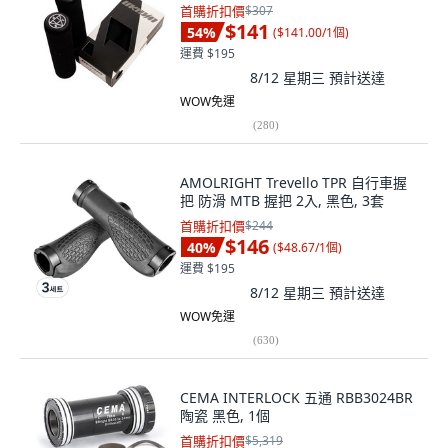
首購折扣價
$307
$141
54
%
(
$141.00/1個
)
運費 $195
8/12 星期三
預計送達
WOW免運
(
280
)
AMOLRIGHT Trevello TPR 自行車握
把 防滑 MTB 握把 2入, 黑色, 3套
首購折扣價
$244
$146
40
%
(
$48.67/1個
)
運費 $195
8/12 星期三
預計送達
WOW免運
(
630
)
CEMA INTERLOCK 五通 RBB3024BR
陶瓷 黑色, 1個
首購折扣價
$5,319