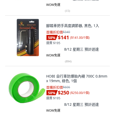
WOW免運
(
15
)
腳踏車把手高度調節器, 黑色, 1入
首購折扣價
$340
$141
58
%
(
$141.00/1個
)
運費 $195
8/12 星期三
預計送達
WOW免運
(
894
)
HOBI 自行車防爆胎內襯 700C 0.8mm
x 19mm, 綠色, 1個
首購折扣價
$606
$250
58
%
(
$250.00/1個
)
運費 $195
8/12 星期三
預計送達
WOW免運