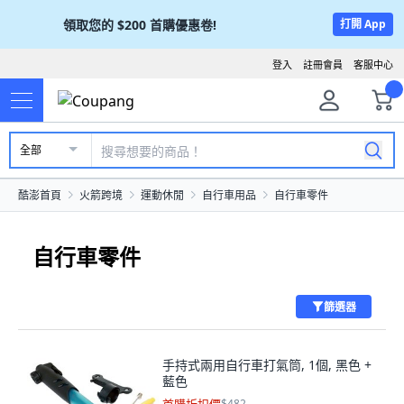
領取您的
$200
首購優惠卷!
打開 App
登入
註冊會員
客服中心
全部
酷澎首頁
火箭跨境
運動休閒
自行車用品
自行車零件
自行車零件
篩選器
手持式兩用自行車打氣筒, 1個, 黑色 +
藍色
$482