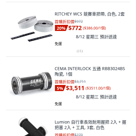
RITCHEY WCS 競賽車把帶, 白色, 2套
首購折扣價
$972
$772
20
%
(
$386.00/1個
)
8/12 星期三
預計送達
免運
(
11
)
CEMA INTERLOCK 五通 RBB3024BS
陶瓷, 1個
首購折扣價
$3,711
$3,511
5
%
(
$3511.00/1個
)
8/12 星期三
預計送達
免運
Lumion 自行車長效耐用握把 2入 + 握
把塞 2入 + 工具, 3套, 白色
首購折扣價
$270