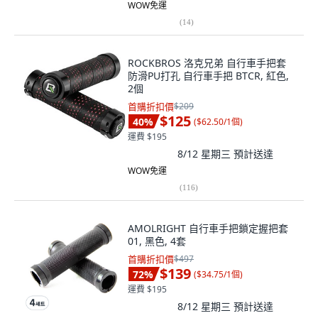
WOW免運
(
14
)
ROCKBROS 洛克兄弟 自行車手把套
防滑PU打孔 自行車手把 BTCR, 紅色,
2個
首購折扣價
$209
$125
40
%
(
$62.50/1個
)
運費 $195
8/12 星期三
預計送達
WOW免運
(
116
)
AMOLRIGHT 自行車手把鎖定握把套
01, 黑色, 4套
首購折扣價
$497
$139
72
%
(
$34.75/1個
)
運費 $195
8/12 星期三
預計送達