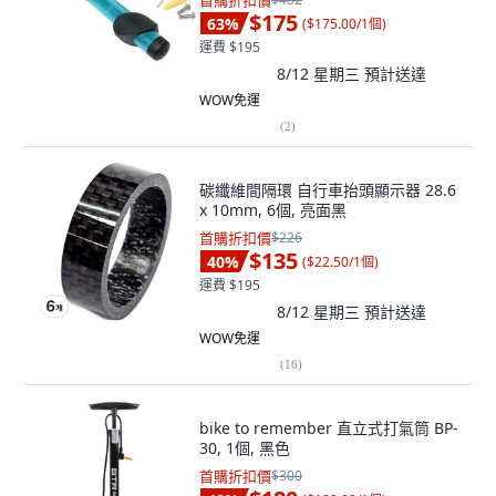
首購折扣價
$175
63
%
(
$175.00/1個
)
運費 $195
8/12 星期三
預計送達
WOW免運
(
2
)
碳纖維間隔環 自行車抬頭顯示器 28.6
x 10mm, 6個, 亮面黑
首購折扣價
$226
$135
40
%
(
$22.50/1個
)
運費 $195
8/12 星期三
預計送達
WOW免運
(
16
)
bike to remember 直立式打氣筒 BP-
30, 1個, 黑色
首購折扣價
$300