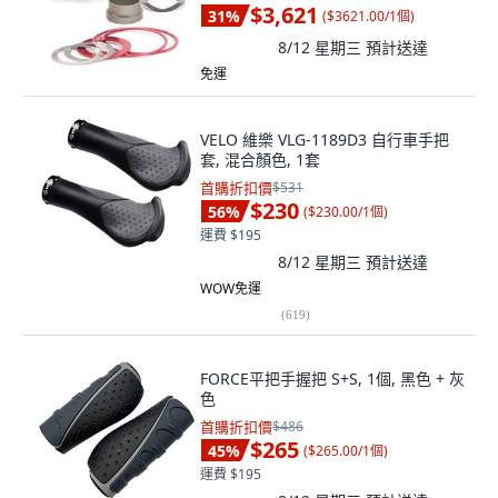
$3,621
31
%
(
$3621.00/1個
)
8/12 星期三
預計送達
免運
VELO 維樂 VLG-1189D3 自行車手把
套, 混合顏色, 1套
首購折扣價
$531
$230
56
%
(
$230.00/1個
)
運費 $195
8/12 星期三
預計送達
WOW免運
(
619
)
FORCE平把手握把 S+S, 1個, 黑色 + 灰
色
首購折扣價
$486
$265
45
%
(
$265.00/1個
)
運費 $195