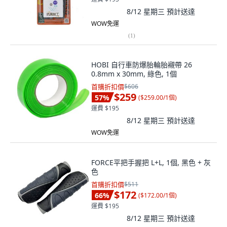
8/12 星期三
預計送達
WOW免運
(
1
)
HOBI 自行車防爆胎輪胎襯帶 26
0.8mm x 30mm, 綠色, 1個
首購折扣價
$606
$259
57
%
(
$259.00/1個
)
運費 $195
8/12 星期三
預計送達
WOW免運
FORCE平把手握把 L+L, 1個, 黑色 + 灰
色
首購折扣價
$511
$172
66
%
(
$172.00/1個
)
運費 $195
8/12 星期三
預計送達