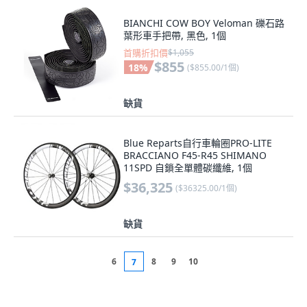
BIANCHI COW BOY Veloman 礫石路
葉形車手把帶, 黑色, 1個
首購折扣價
$1,055
$855
18
%
(
$855.00/1個
)
缺貨
Blue Reparts自行車輪圈PRO-LITE
BRACCIANO F45-R45 SHIMANO
11SPD 自鎖全單體碳纖維, 1個
$36,325
(
$36325.00/1個
)
缺貨
6
8
9
10
7