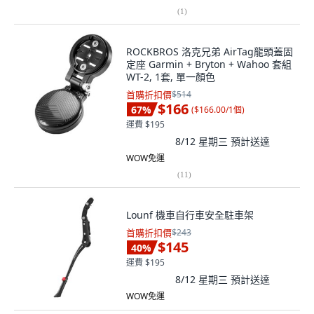
(
1
)
ROCKBROS 洛克兄弟 AirTag龍頭蓋固
定座 Garmin + Bryton + Wahoo 套組
WT-2, 1套, 單一顏色
首購折扣價
$514
$166
67
%
(
$166.00/1個
)
運費 $195
8/12 星期三
預計送達
WOW免運
(
11
)
Lounf 機車自行車安全駐車架
首購折扣價
$243
$145
40
%
運費 $195
8/12 星期三
預計送達
WOW免運