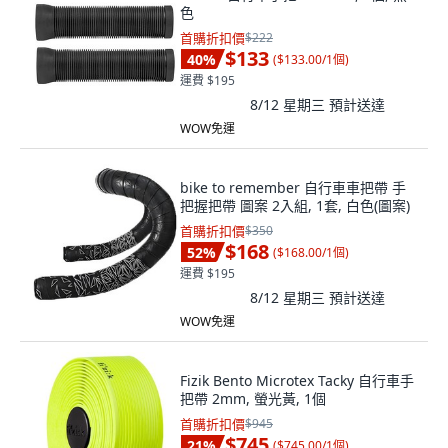
色
首購折扣價
$222
$133
40
%
(
$133.00/1個
)
運費 $195
8/12 星期三
預計送達
WOW免運
bike to remember 自行車車把帶 手
把握把帶 圖案 2入組, 1套, 白色(圖案)
首購折扣價
$350
$168
52
%
(
$168.00/1個
)
運費 $195
8/12 星期三
預計送達
WOW免運
Fizik Bento Microtex Tacky 自行車手
把帶 2mm, 螢光黃, 1個
首購折扣價
$945
$745
21
%
(
$745.00/1個
)