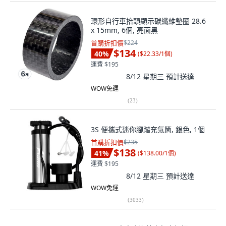
環形自行車抬頭顯示碳纖維墊圈 28.6
x 15mm, 6個, 亮面黑
首購折扣價
$224
$134
40
%
(
$22.33/1個
)
運費 $195
8/12 星期三
預計送達
WOW免運
(
23
)
3S 便攜式迷你腳踏充氣筒, 銀色, 1個
首購折扣價
$235
$138
41
%
(
$138.00/1個
)
運費 $195
8/12 星期三
預計送達
WOW免運
(
3033
)