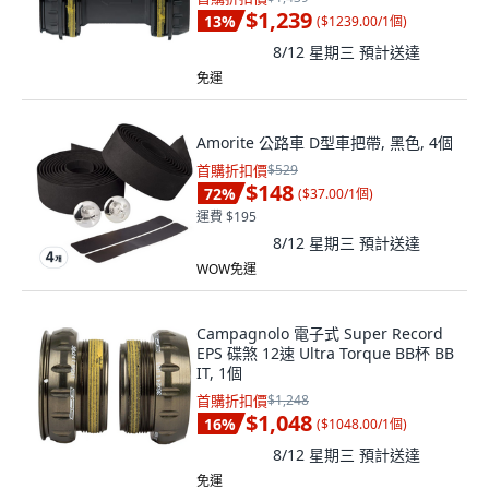
$1,239
13
%
(
$1239.00/1個
)
8/12 星期三
預計送達
免運
Amorite 公路車 D型車把帶, 黑色, 4個
首購折扣價
$529
$148
72
%
(
$37.00/1個
)
運費 $195
8/12 星期三
預計送達
WOW免運
Campagnolo 電子式 Super Record
EPS 碟煞 12速 Ultra Torque BB杯 BB
IT, 1個
首購折扣價
$1,248
$1,048
16
%
(
$1048.00/1個
)
8/12 星期三
預計送達
免運