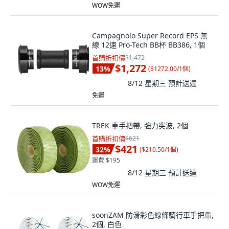
WOW免運
Campagnolo Super Record EPS 無
線 12速 Pro-Tech BB杯 BB386, 1個
首購折扣價
$1,472
$1,272
13
%
(
$1272.00/1個
)
8/12 星期三
預計送達
免運
TREK 車手把帶, 強力突波, 2個
首購折扣價
$621
$421
32
%
(
$210.50/1個
)
運費 $195
8/12 星期三
預計送達
WOW免運
soonZAM 防滑彩色線條騎行車手把帶,
2個, 白色