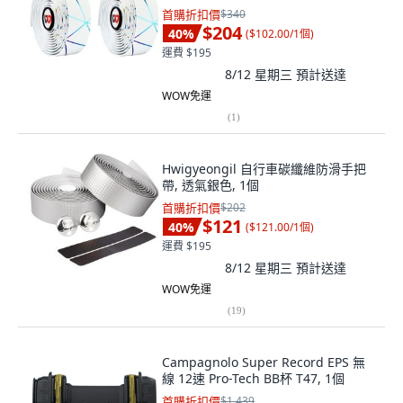
首購折扣價
$340
$204
40
%
(
$102.00/1個
)
運費 $195
8/12 星期三
預計送達
WOW免運
(
1
)
Hwigyeongil 自行車碳纖維防滑手把
帶, 透氣銀色, 1個
首購折扣價
$202
$121
40
%
(
$121.00/1個
)
運費 $195
8/12 星期三
預計送達
WOW免運
(
19
)
Campagnolo Super Record EPS 無
線 12速 Pro-Tech BB杯 T47, 1個
首購折扣價
$1,439