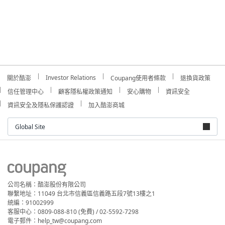
Investor Relations
關於酷澎
Coupang使用者條款
退換貨政策
信任管理中心
顧客隱私權政策通知
安心購物
資訊安全
資訊安全及隱私保護認證
加入酷澎商城
Global Site
公司名稱：酷澎股份有限公司
聯繫地址：11049 台北市信義區信義路五段7號13樓之1
統編：91002999
客服中心：0809-088-810 (免費) / 02-5592-7298
電子郵件：help_tw@coupang.com