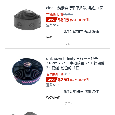
cinelli 純素自行車車把帶, 黑色, 1個
首購折扣價
$1,057
$615
41
%
(
$615.00/1個
)
運費 $195
8/12 星期三
預計送達
免運
(
24
)
unknown Infinity 自行車車把帶
216cm x 2p + 車把端蓋 2p + 封閉帶
2p 套組, 粉色的, 1套
首購折扣價
$492
$250
49
%
(
$250.00/1個
)
運費 $195
8/12 星期三
預計送達
WOW免運
(
563
)