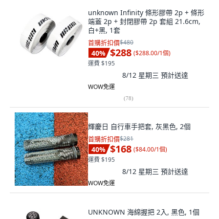
unknown Infinity 條形膠帶 2p + 條形
端蓋 2p + 封閉膠帶 2p 套組 21.6cm,
白+黑, 1套
首購折扣價
$480
$288
40
%
(
$288.00/1個
)
運費 $195
8/12 星期三
預計送達
WOW免運
(
78
)
輝慶日 自行車手把套, 灰黑色, 2個
首購折扣價
$281
$168
40
%
(
$84.00/1個
)
運費 $195
8/12 星期三
預計送達
WOW免運
UNKNOWN 海綿握把 2入, 黑色, 1個