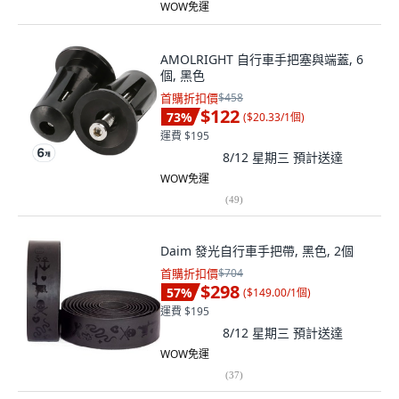
WOW免運
AMOLRIGHT 自行車手把塞與端蓋, 6
個, 黑色
首購折扣價
$458
$122
73
%
(
$20.33/1個
)
運費 $195
8/12 星期三
預計送達
WOW免運
(
49
)
Daim 發光自行車手把帶, 黑色, 2個
首購折扣價
$704
$298
57
%
(
$149.00/1個
)
運費 $195
8/12 星期三
預計送達
WOW免運
(
37
)