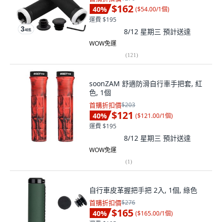
$162
40
%
(
$54.00/1個
)
運費 $195
8/12 星期三
預計送達
WOW免運
(
121
)
soonZAM 舒適防滑自行車手把套, 紅
色, 1個
首購折扣價
$203
$121
40
%
(
$121.00/1個
)
運費 $195
8/12 星期三
預計送達
WOW免運
(
1
)
自行車皮革握把手把 2入, 1個, 綠色
首購折扣價
$276
$165
40
%
(
$165.00/1個
)