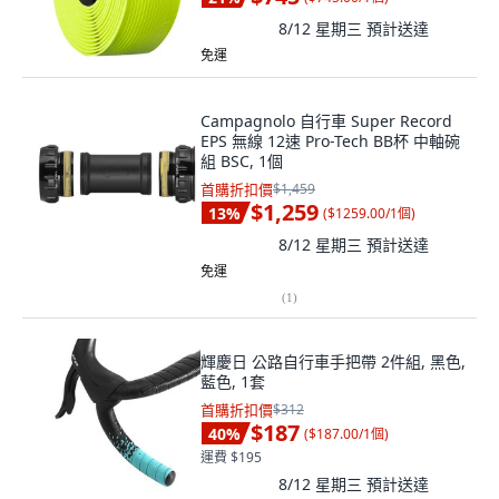
8/12 星期三
預計送達
免運
Campagnolo 自行車 Super Record
EPS 無線 12速 Pro-Tech BB杯 中軸碗
組 BSC, 1個
首購折扣價
$1,459
$1,259
13
%
(
$1259.00/1個
)
8/12 星期三
預計送達
免運
(
1
)
輝慶日 公路自行車手把帶 2件組, 黑色,
藍色, 1套
首購折扣價
$312
$187
40
%
(
$187.00/1個
)
運費 $195
8/12 星期三
預計送達