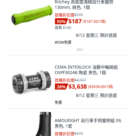
Ritchey 高密度海綿自行車握把
130mm, 綠色, 1個
首購折扣價
$376
$187
50
%
(
$187.00/1個
)
運費 $195
8/12 星期三
預計送達
WOW免運
(
81
)
CEMA INTERLOCK 油壓中軸碗組
OSPF3024B 陶瓷 黑色, 1個
首購折扣價
$4,937
$3,638
26
%
(
$3638.00/1個
)
8/12 星期三
預計送達
免運
AMOLRIGHT 自行車手把握把組 09,
黑色, 1套
首購折扣價
$470