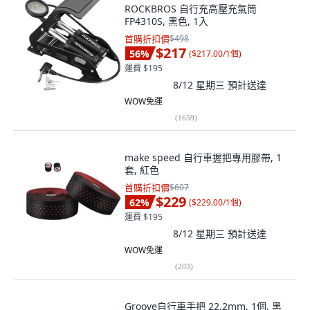
ROCKBROS 自行充高壓充氣筒
FP4310S, 黑色, 1入
首購折扣價
$498
$217
56
%
(
$217.00/1個
)
運費 $195
8/12 星期三
預計送達
WOW免運
(
1659
)
make speed 自行車握把專用膠帶, 1
套, 紅色
首購折扣價
$607
$229
62
%
(
$229.00/1個
)
運費 $195
8/12 星期三
預計送達
WOW免運
(
203
)
Groove自行車手把 22.2mm, 1個, 黑