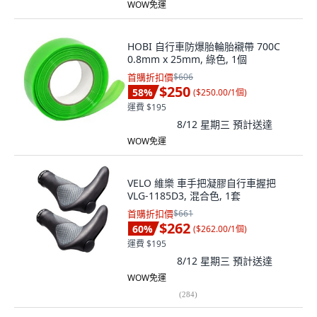
WOW免運
HOBI 自行車防爆胎輪胎襯帶 700C
0.8mm x 25mm, 綠色, 1個
首購折扣價
$606
$250
58
%
(
$250.00/1個
)
運費 $195
8/12 星期三
預計送達
WOW免運
VELO 維樂 車手把凝膠自行車握把
VLG-1185D3, 混合色, 1套
首購折扣價
$661
$262
60
%
(
$262.00/1個
)
運費 $195
8/12 星期三
預計送達
WOW免運
(
284
)