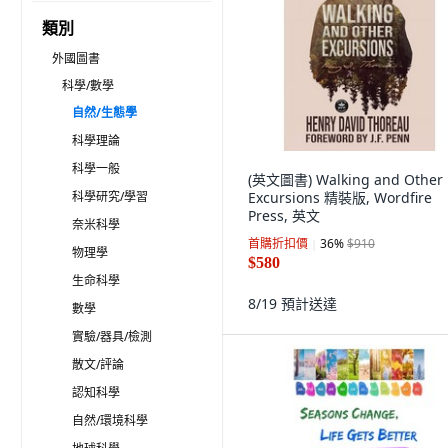
類別
外國圖書
科學/數學
自然/生態學
科學理論
科學一般
(英文圖書) Walking and Other
科學研究/學習
Excursions 精裝版, Wordfire
Press, 英文
奈米科學
首購折扣價
36
%
$910
物理學
$580
生命科學
8/19
預計送達
數學
實驗/器具/檢測
散文/評論
認知科學
自然/環境科學