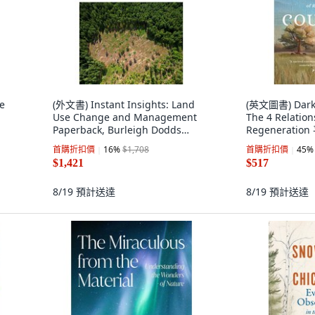
e
(外文書) Instant Insights: Land
(英文圖書) Dark 
Use Change and Management
The 4 Relation
Paperback, Burleigh Dodds
Regeneration
Science Publ..., English
Press, 英文
首購折扣價
16
%
$1,708
首購折扣價
45
%
$1,421
$517
8/19
預計送達
8/19
預計送達