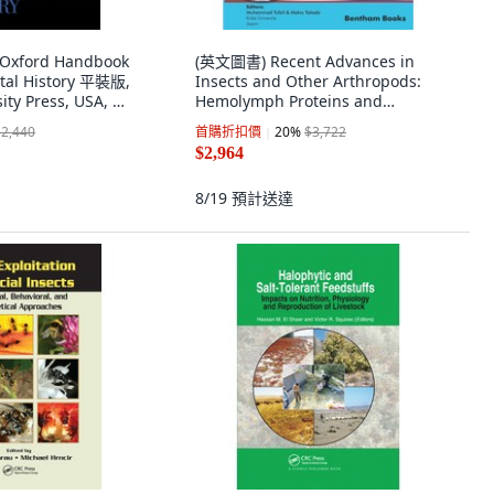
Oxford Handbook
(英文圖書) Recent Advances in
tal History 平裝版,
Insects and Other Arthropods:
ity Press, USA, 英
Hemolymph Proteins and
Functional Peptides V... 平裝版,
$2,440
首購折扣價
20
%
$3,722
Bentham Science Publishers, 英
$2,964
文
8/19
預計送達