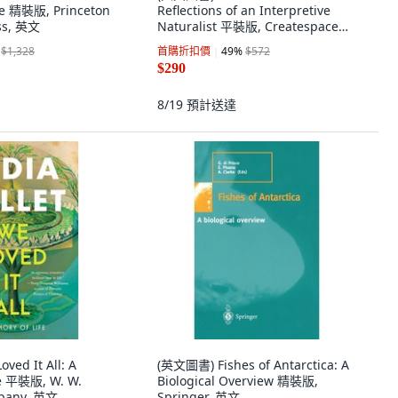
e 精裝版, Princeton
Reflections of an Interpretive
ess, 英文
Naturalist 平裝版, Createspace
Independent Pub..., 英文
$1,328
首購折扣價
49
%
$572
$290
8/19
預計送達
ed It All: A
(英文圖書) Fishes of Antarctica: A
fe 平裝版, W. W.
Biological Overview 精裝版,
pany, 英文
Springer, 英文