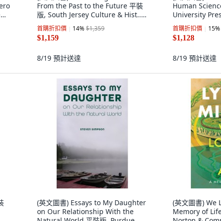
ero
From the Past to the Future 平裝
Human Scienc
e
版, South Jersey Culture & Hist...,
University Pr
英文
首購折扣價
14
%
$1,359
首購折扣價
15
%
$1,159
$1,128
8/19
預計送達
8/19
預計送達
裝
(英文圖書) Essays to My Daughter
(英文圖書) We Lov
on Our Relationship With the
Memory of Li
Natural World 平裝版, Purdue
Norton & Com