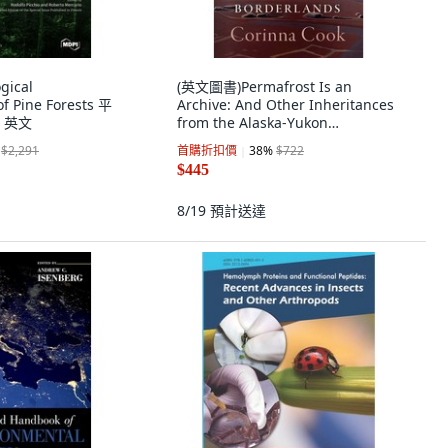
gical
(英文圖書)Permafrost Is an
 Pine Forests 平
Archive: And Other Inheritances
, 英文
from the Alaska-Yukon
Borderlands 平裝版, West
$2,291
首購折扣價
38
%
$722
Virginia University Press, 英文
$445
8/19
預計送達