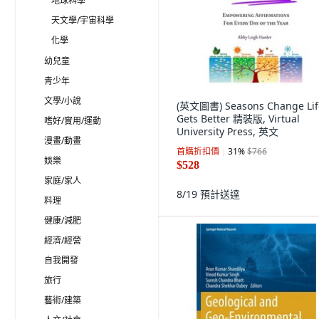
地球科學
天文學/宇宙科學
化學
幼兒童
青少年
文學/小說
(英文圖書) Seasons Change Lif
Gets Better 精裝版, Virtual
嗜好/實用/運動
University Press, 英文
漫畫/動畫
首購折扣價
31
%
$766
娛樂
$528
家庭/家人
8/19
預計送達
料理
健康/減肥
經濟/經營
自我開發
旅行
藝術/建築