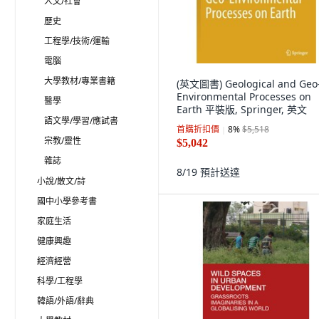
人文/社會
歷史
工程學/技術/運輸
電腦
大學教材/專業書籍
(英文圖書) Geological and Geo
Environmental Processes on
醫學
Earth 平裝版, Springer, 英文
語文學/學習/應試書
首購折扣價
8
%
$5,518
宗教/靈性
$5,042
雜誌
8/19
預計送達
小說/散文/詩
國中小學參考書
家庭生活
健康興趣
經濟經營
科學/工程學
韓語/外語/辭典