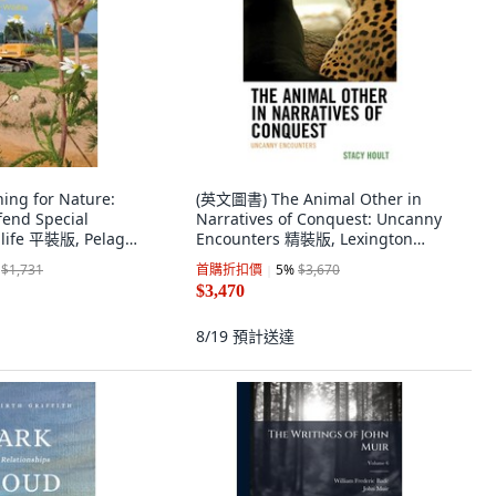
ng for Nature:
(英文圖書) The Animal Other in
fend Special
Narratives of Conquest: Uncanny
dlife 平裝版, Pelagic
Encounters 精裝版, Lexington
d, 英文
Books, 英文
$1,731
首購折扣價
5
%
$3,670
$3,470
8/19
預計送達