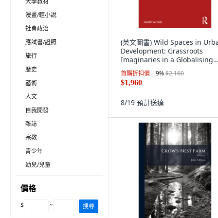
大學教材
漫畫/輕小說
社會政治
(英文圖書) Wild Spaces in Urb
應試書/證照
Development: Grassroots
旅行
Imaginaries in a Globalising
World 平裝版, Routledge, 英文
歷史
首購折扣價
9
%
$2,160
$1,960
藝術
人文
8/19
預計送達
自我開發
雜誌
宗教
青少年
幼兒/兒童
價格
$
~
搜尋