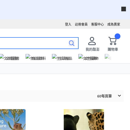
登入
註冊會員
客服中心
成為賣家
我的酷澎
購物車
文具圖書
食品飲料
生活用品
女性服飾
運動戶外
60
每頁筆