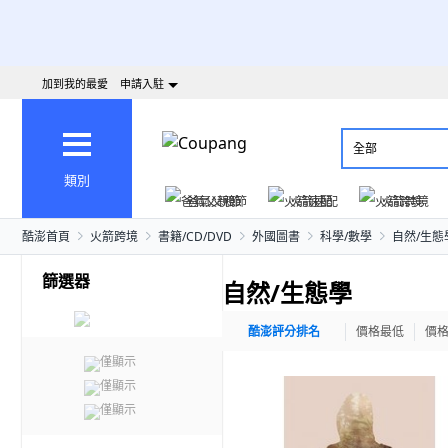
加到我的最愛
申請入駐
全部
類別
爸氣父親節
火箭速配
火箭跨境
酷澎首頁
火箭跨境
書籍/CD/DVD
外國圖書
科學/數學
自然/生態
篩選器
自然/生態學
酷澎評分排名
價格最低
價
僅顯示
僅顯示
僅顯示