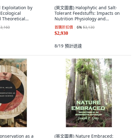
xploitation by
(英文圖書) Halophytic and Salt-
 Ecological
Tolerant Feedstuffs: Impacts on
 Theoretical
Nutrition Physiology and
裝版, CRC Press, 英
Reproduction of... 平裝版, CRC
$3,160
首購折扣價
6
%
$3,130
Press, 英文
$2,930
8/19
預計送達
servation as a
(英文圖書) Nature Embraced: