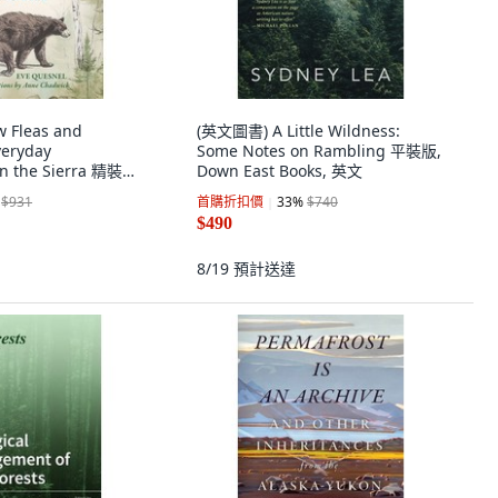
 Fleas and
(英文圖書) A Little Wildness:
veryday
Some Notes on Rambling 平裝版,
in the Sierra 精裝
Down East Books, 英文
of Nevada Press, 英
$931
首購折扣價
33
%
$740
$490
8/19
預計送達