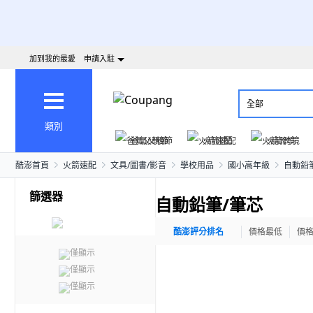
加到我的最愛
申請入駐
全部
類別
爸氣父親節
火箭速配
火箭跨境
酷澎首頁
火箭速配
文具/圖書/影音
學校用品
國小高年級
自動鉛
篩選器
自動鉛筆/筆芯
酷澎評分排名
價格最低
價
僅顯示
僅顯示
僅顯示