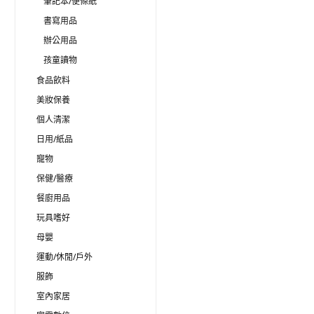
筆記本/便條紙
書寫用品
辦公用品
孩童讀物
食品飲料
美妝保養
個人清潔
日用/紙品
寵物
保健/醫療
餐廚用品
玩具嗜好
母嬰
運動/休閒/戶外
服飾
室內家居