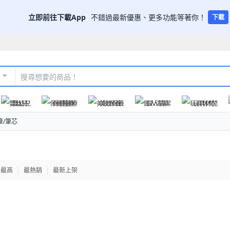
立即前往下載App
不錯過最新優惠、更多功能等著你！
下載
嬰幼兒
保健醫療
美妝保養
個人清潔
玩具休閒
筆/筆芯
格最高
最熱銷
最新上架