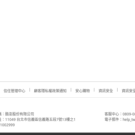
信任管理中心
顧客隱私權政策通知
安心購物
資訊安全
資訊安
稱：酷澎股份有限公司
客服中心：0809-088-
：11049 台北市信義區信義路五段7號13樓之1
電子郵件：help_tw
002999