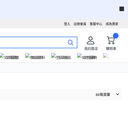
登入
註冊會員
客服中心
成為賣家
我的酷澎
購物車
文具圖書
食品飲料
生活用品
女性服飾
運動戶外
60
每頁筆