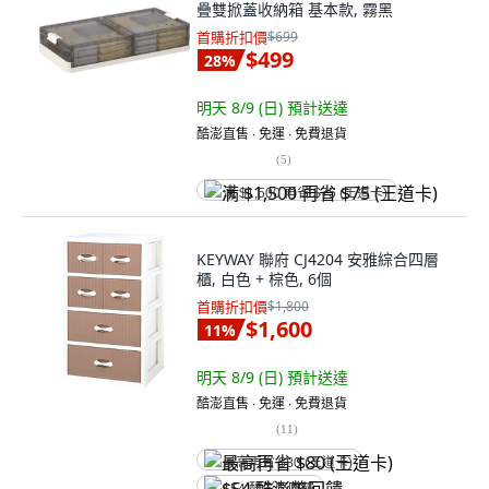
疊雙掀蓋收納箱 基本款, 霧黑
首購折扣價
$699
$499
28
%
明天 8/9 (日)
預計送達
酷澎直售 ∙ 免運 ∙ 免費退貨
(
5
)
满 $1,500 再省 $75 (王道卡)
KEYWAY 聯府 CJ4204 安雅綜合四層
櫃, 白色 + 棕色, 6個
首購折扣價
$1,800
$1,600
11
%
明天 8/9 (日)
預計送達
酷澎直售 ∙ 免運 ∙ 免費退貨
(
11
)
最高再省 $80 (王道卡)