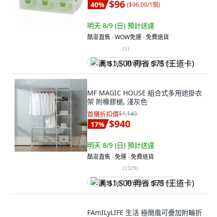
$96
40
%
(
$96.00/1個
)
明天 8/9 (日)
預計送達
酷澎直售 ∙ WOW免運 ∙ 免費退貨
(
1
)
满 $1,500 再省 $75 (王道卡)
MF MAGIC HOUSE 組合式多用途掛衣
架 附橡膠槌, 淺灰色
首購折扣價
$1,140
$940
17
%
明天 8/9 (日)
預計送達
酷澎直售 ∙ 免運 ∙ 免費退貨
(
1329
)
满 $1,500 再省 $75 (王道卡)
FAmILyLIFE 生活 極簡風可疊加附輪折