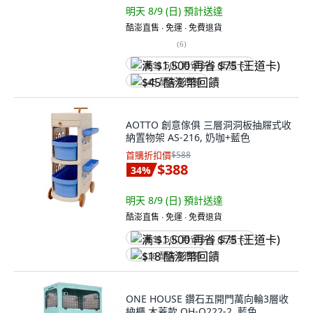
明天 8/9 (日)
預計送達
酷澎直售 ∙ 免運 ∙ 免費退貨
(
6
)
满 $1,500 再省 $75 (王道卡)
$45 酷澎幣回饋
AOTTO 創意傢俱 三層洞洞板抽屜式收
納置物架 AS-216, 奶咖+藍色
首購折扣價
$588
$388
34
%
明天 8/9 (日)
預計送達
酷澎直售 ∙ 免運 ∙ 免費退貨
满 $1,500 再省 $75 (王道卡)
$18 酷澎幣回饋
ONE HOUSE 鑽石五開門萬向輪3層收
納櫃 木蓋款 OH-Q222-2, 藍色