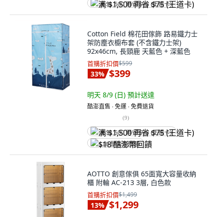
满 $1,500 再省 $75 (王道卡)
Cotton Field 棉花田傢飾 路易鐵力士
架防塵衣櫥布套 (不含鐵力士架)
92x46cm, 長頸鹿 天藍色 + 深藍色
首購折扣價
$599
$399
33
%
明天 8/9 (日)
預計送達
酷澎直售 ∙ 免運 ∙ 免費退貨
(
9
)
满 $1,500 再省 $75 (王道卡)
$18 酷澎幣回饋
AOTTO 創意傢俱 65面寬大容量收納
櫃 附輪 AC-213 3層, 白色款
首購折扣價
$1,499
$1,299
13
%