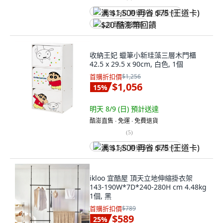
满 $1,500 再省 $75 (王道卡)
$20 酷澎幣回饋
收納王妃 蠟筆小新珪藻三層木門櫃
42.5 x 29.5 x 90cm, 白色, 1個
首購折扣價
$1,256
$1,056
15
%
明天 8/9 (日)
預計送達
酷澎直售 ∙ 免運 ∙ 免費退貨
(
5
)
满 $1,500 再省 $75 (王道卡)
ikloo 宜酷屋 頂天立地伸縮掛衣架
143-190W*7D*240-280H cm 4.48kg
1個, 黑
首購折扣價
$789
$589
25
%