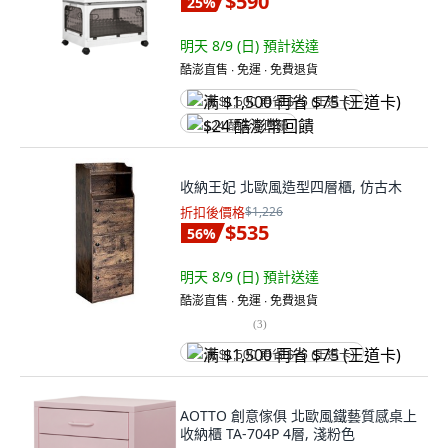
$590
25
%
明天 8/9 (日)
預計送達
酷澎直售 ∙ 免運 ∙ 免費退貨
满 $1,500 再省 $75 (王道卡)
$24 酷澎幣回饋
收納王妃 北歐風造型四層櫃, 仿古木
折扣後價格
$1,226
$535
56
%
明天 8/9 (日)
預計送達
酷澎直售 ∙ 免運 ∙ 免費退貨
(
3
)
满 $1,500 再省 $75 (王道卡)
AOTTO 創意傢俱 北歐風鐵藝質感桌上
收納櫃 TA-704P 4層, 淺粉色