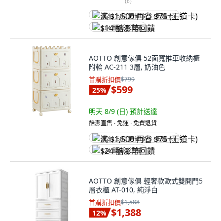
(
6
)
满 $1,500 再省 $75 (王道卡)
$14 酷澎幣回饋
AOTTO 創意傢俱 52面寬推車收納櫃
附輪 AC-211 3層, 奶油色
首購折扣價
$799
$599
25
%
明天 8/9 (日)
預計送達
酷澎直售 ∙ 免運 ∙ 免費退貨
满 $1,500 再省 $75 (王道卡)
$24 酷澎幣回饋
AOTTO 創意傢俱 輕奢款歐式雙開門5
層衣櫃 AT-010, 純淨白
首購折扣價
$1,588
$1,388
12
%