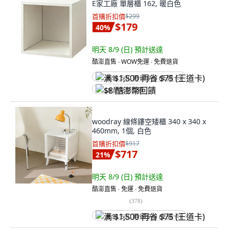
E家工廠 單層櫃 162, 暖白色
首購折扣價
$299
$179
40
%
明天 8/9 (日)
預計送達
酷澎直售 ∙ WOW免運 ∙ 免費退貨
满 $1,500 再省 $75 (王道卡)
$8 酷澎幣回饋
woodray 線條鏤空矮櫃 340 x 340 x
460mm, 1個, 白色
首購折扣價
$917
$717
21
%
明天 8/9 (日)
預計送達
酷澎直售 ∙ 免運 ∙ 免費退貨
(
378
)
满 $1,500 再省 $75 (王道卡)