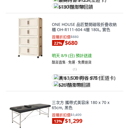
最高再省 $125 (王道卡)
$130 酷澎幣回饋
ONE HOUSE 品匠雙開磁吸折疊收納
櫃 OH-R111-604 4層 180L, 實色
首購折扣價
$880
$680
22
%
明天 8/9 (日)
預計送達
酷澎直售 ∙ 免運 ∙ 免費退貨
(
1
)
满 $1,500 再省 $75 (王道卡)
$26 酷澎幣回饋
三次方 攜帶式美容床 180 x 70 x
65cm, 黑色
首購折扣價
$1,499
$1,299
13
%