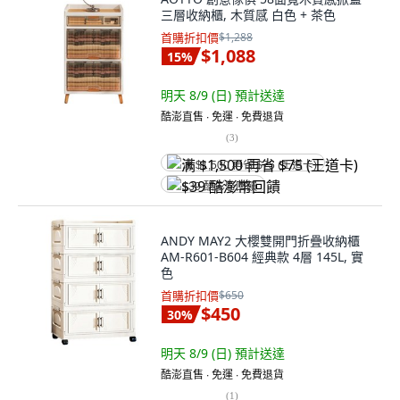
三層收納櫃, 木質感 白色 + 茶色
首購折扣價
$1,288
$1,088
15
%
明天 8/9 (日)
預計送達
酷澎直售 ∙ 免運 ∙ 免費退貨
(
3
)
满 $1,500 再省 $75 (王道卡)
$39 酷澎幣回饋
ANDY MAY2 大櫻雙開門折疊收納櫃
AM-R601-B604 經典款 4層 145L, 實
色
首購折扣價
$650
$450
30
%
明天 8/9 (日)
預計送達
酷澎直售 ∙ 免運 ∙ 免費退貨
(
1
)