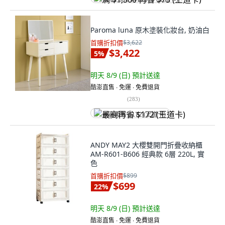
Paroma luna 原木塗裝化妝台, 奶油白
首購折扣價
$3,622
$3,422
5
%
明天 8/9 (日)
預計送達
酷澎直售 ∙ 免運 ∙ 免費退貨
(
283
)
最高再省 $172 (王道卡)
ANDY MAY2 大櫻雙開門折疊收納櫃
AM-R601-B606 經典款 6層 220L, 實
色
首購折扣價
$899
$699
22
%
明天 8/9 (日)
預計送達
酷澎直售 ∙ 免運 ∙ 免費退貨