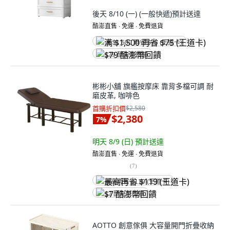
後天 8/10 (一)
(一般快遞)
預計送達
酷澎直售 ∙ 免運 ∙ 免費退貨
满 $1,500 再省 $75 (王道卡)
$79 酷澎幣回饋
彬彬小舖 旗艦按摩床 靠背多檔可調 耐
磨皮革, 咖啡色
首購折扣價
$2,580
$2,380
7
%
明天 8/9 (日)
預計送達
酷澎直售 ∙ 免運 ∙ 免費退貨
(
7
)
最高再省 $119 (王道卡)
$7 酷澎幣回饋
AOTTO 創意傢俱 大容量開門折疊收納