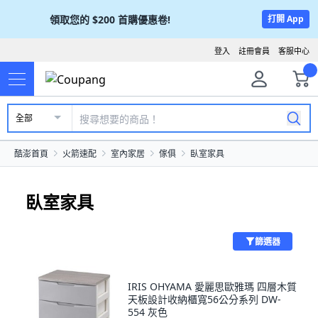
領取您的
$200
首購優惠卷!
打開 App
登入
註冊會員
客服中心
全部
酷澎首頁
火箭速配
室內家居
傢俱
臥室家具
臥室家具
篩選器
IRIS OHYAMA 愛麗思歐雅瑪 四層木質
天板設計收納櫃寬56公分系列 DW-
554 灰色