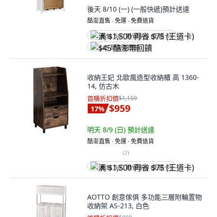
後天 8/10 (一)
(一般快遞)
預計送達
酷澎直售 ∙ 免運 ∙ 免費退貨
满 $1,500 再省 $75 (王道卡)
$45 酷澎幣回饋
收納王妃 北歐風造型收納櫃 高 1360-
14, 仿古木
首購折扣價
$1,159
$959
17
%
明天 8/9 (日)
預計送達
酷澎直售 ∙ 免運 ∙ 免費退貨
(
2
)
满 $1,500 再省 $75 (王道卡)
AOTTO 創意傢俱 多功能三層附輪置物
收納架 AS-213, 白色