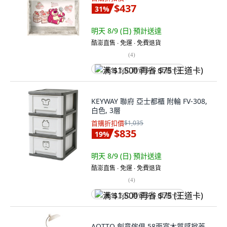
$437
31
%
明天 8/9 (日)
預計送達
酷澎直售 ∙ 免運 ∙ 免費退貨
(
4
)
满 $1,500 再省 $75 (王道卡)
KEYWAY 聯府 亞士都櫃 附輪 FV-308,
白色, 3層
首購折扣價
$1,035
$835
19
%
明天 8/9 (日)
預計送達
酷澎直售 ∙ 免運 ∙ 免費退貨
(
4
)
满 $1,500 再省 $75 (王道卡)
AOTTO 創意傢俱 58面寬木質感掀蓋