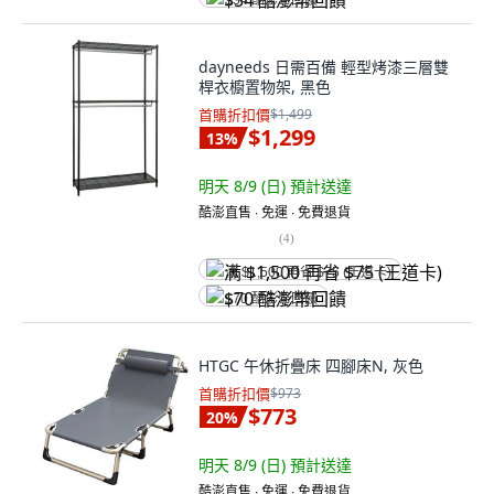
$54 酷澎幣回饋
dayneeds 日需百備 輕型烤漆三層雙
桿衣櫥置物架, 黑色
首購折扣價
$1,499
$1,299
13
%
明天 8/9 (日)
預計送達
酷澎直售 ∙ 免運 ∙ 免費退貨
(
4
)
满 $1,500 再省 $75 (王道卡)
$70 酷澎幣回饋
HTGC 午休折疊床 四腳床N, 灰色
首購折扣價
$973
$773
20
%
明天 8/9 (日)
預計送達
酷澎直售 ∙ 免運 ∙ 免費退貨