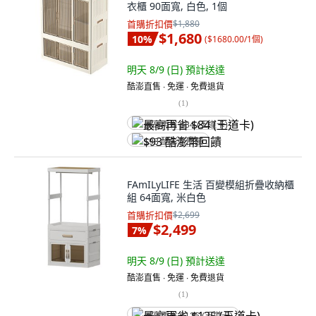
衣櫃 90面寬, 白色, 1個
首購折扣價
$1,880
$1,680
10
%
(
$1680.00/1個
)
明天 8/9 (日)
預計送達
酷澎直售 ∙ 免運 ∙ 免費退貨
(
1
)
最高再省 $84 (王道卡)
$93 酷澎幣回饋
FAmILyLIFE 生活 百變模組折疊收納櫃
組 64面寬, 米白色
首購折扣價
$2,699
$2,499
7
%
明天 8/9 (日)
預計送達
酷澎直售 ∙ 免運 ∙ 免費退貨
(
1
)