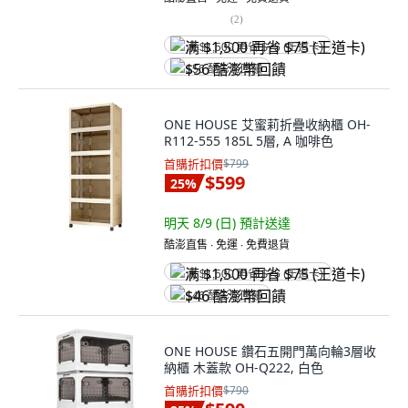
(
2
)
满 $1,500 再省 $75 (王道卡)
$56 酷澎幣回饋
ONE HOUSE 艾蜜莉折疊收納櫃 OH-
R112-555 185L 5層, A 咖啡色
首購折扣價
$799
$599
25
%
明天 8/9 (日)
預計送達
酷澎直售 ∙ 免運 ∙ 免費退貨
满 $1,500 再省 $75 (王道卡)
$46 酷澎幣回饋
ONE HOUSE 鑽石五開門萬向輪3層收
納櫃 木蓋款 OH-Q222, 白色
首購折扣價
$790