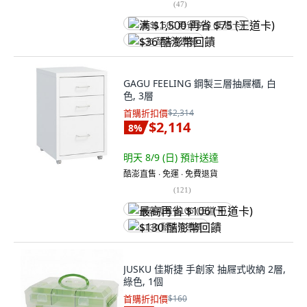
(
47
)
满 $1,500 再省 $75 (王道卡)
$36 酷澎幣回饋
GAGU FEELING 鋼製三層抽屜櫃, 白
色, 3層
首購折扣價
$2,314
$2,114
8
%
明天 8/9 (日)
預計送達
酷澎直售 ∙ 免運 ∙ 免費退貨
(
121
)
最高再省 $106 (王道卡)
$130 酷澎幣回饋
JUSKU 佳斯捷 手創家 抽屜式收納 2層,
綠色, 1個
首購折扣價
$160