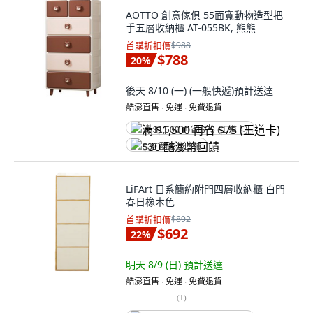
AOTTO 創意傢俱 55面寬動物造型把
手五層收納櫃 AT-055BK, 熊熊
首購折扣價
$988
$788
20
%
後天 8/10 (一)
(一般快遞)
預計送達
酷澎直售 ∙ 免運 ∙ 免費退貨
满 $1,500 再省 $75 (王道卡)
$30 酷澎幣回饋
LiFArt 日系簡約附門四層收納櫃 白門
春日橡木色
首購折扣價
$892
$692
22
%
明天 8/9 (日)
預計送達
酷澎直售 ∙ 免運 ∙ 免費退貨
(
1
)