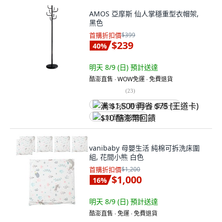
AMOS 亞摩斯 仙人掌穩重型衣帽架,
黑色
首購折扣價
$399
$239
40
%
明天 8/9 (日)
預計送達
酷澎直售 ∙ WOW免運 ∙ 免費退貨
(
23
)
满 $1,500 再省 $75 (王道卡)
$10 酷澎幣回饋
vanibaby 母嬰生活 純棉可拆洗床圍
組, 花間小熊 白色
首購折扣價
$1,200
$1,000
16
%
明天 8/9 (日)
預計送達
酷澎直售 ∙ 免運 ∙ 免費退貨