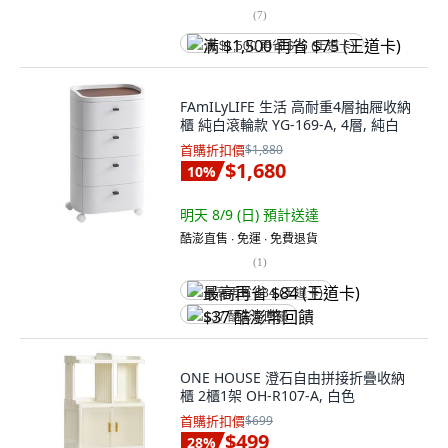
(
7
)
满 $1,500 再省 $75 (王道卡)
FAmILyLIFE 生活 高耐重4層抽屜收納
櫃 純白滾輪款 YG-169-A, 4層, 純白
首購折扣價
$1,880
$1,680
10
%
明天 8/9 (日)
預計送達
酷澎直售 ∙ 免運 ∙ 免費退貨
(
1
)
最高再省 $84 (王道卡)
$37 酷澎幣回饋
ONE HOUSE 澄石自由拼接折疊收納
櫃 2櫃1架 OH-R107-A, 白色
首購折扣價
$699
$499
28
%