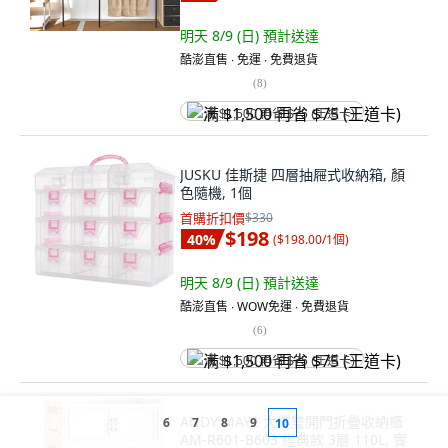
明天 8/9 (日)
預計送達
酷澎直售 ∙ 免運 ∙ 免費退貨
(
8
)
满 $1,500 再省 $75 (王道卡)
JUSKU 佳斯捷 四層抽屜式收納箱, 顏
色隨機, 1個
首購折扣價
$330
$198
40
%
(
$198.00/1個
)
明天 8/9 (日)
預計送達
酷澎直售 ∙ WOW免運 ∙ 免費退貨
(
6
)
满 $1,500 再省 $75 (王道卡)
ANDY MAY2 大櫻雙開門折疊收納櫃
6
7
8
9
10
AM-R601-B603 經典款 3層 110L, 實