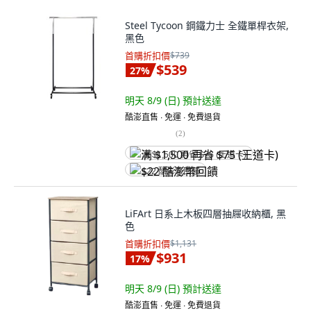
Steel Tycoon 鋼鐵力士 全鐵單桿衣架,
黑色
首購折扣價
$739
$539
27
%
明天 8/9 (日)
預計送達
酷澎直售 ∙ 免運 ∙ 免費退貨
(
2
)
满 $1,500 再省 $75 (王道卡)
$22 酷澎幣回饋
LiFArt 日系上木板四層抽屜收納櫃, 黑
色
首購折扣價
$1,131
$931
17
%
明天 8/9 (日)
預計送達
酷澎直售 ∙ 免運 ∙ 免費退貨