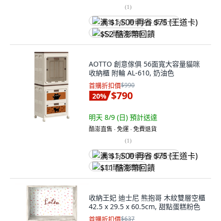
(
1
)
满 $1,500 再省 $75 (王道卡)
$52 酷澎幣回饋
AOTTO 創意傢俱 56面寬大容量貓咪
收納櫃 附輪 AL-610, 奶油色
首購折扣價
$990
$790
20
%
明天 8/9 (日)
預計送達
酷澎直售 ∙ 免運 ∙ 免費退貨
(
1
)
满 $1,500 再省 $75 (王道卡)
$11 酷澎幣回饋
收納王妃 迪士尼 熊抱哥 木紋雙層空櫃
42.5 x 29.5 x 60.5cm, 甜點蛋糕粉色
首購折扣價
$637