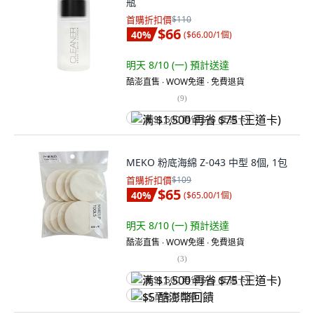
瓶
首購折扣價
$110
$66
40
%
(
$66.00/1個
)
明天 8/10 (一)
預計送達
酷澎直售 ∙ WOW免運 ∙ 免費退貨
(
9
)
满 $1,500 再省 $75 (王道卡)
MEKO 粉底海綿 Z-043 中型 8個, 1包
首購折扣價
$109
$65
40
%
(
$65.00/1個
)
明天 8/10 (一)
預計送達
酷澎直售 ∙ WOW免運 ∙ 免費退貨
(
3
)
满 $1,500 再省 $75 (王道卡)
$5 酷澎幣回饋