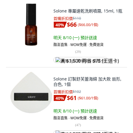
Solone 專屬速乾洗刷噴霧, 15ml, 1瓶
首購折扣價
$110
$66
40
%
(
$66.00/1個
)
明天 8/10 (一)
預計送達
酷澎直售 ∙ WOW免運 ∙ 免費退貨
(
29
)
满 $1,500 再省 $75 (王道卡)
Solone 訂製舒芙蕾海綿 加大款 扇形,
白色, 1個
首購折扣價
$102
$61
40
%
(
$61.00/1個
)
明天 8/10 (一)
預計送達
酷澎直售 ∙ WOW免運 ∙ 免費退貨
(
47
)