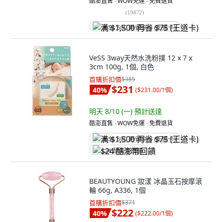
酷澎直售 ∙ WOW免運 ∙ 免費退貨
(
19872
)
满 $1,500 再省 $75 (王道卡)
VeSS 3way天然水洗粉撲 12 x 7 x
3cm 100g, 1個, 白色
首購折扣價
$385
$231
40
%
(
$231.00/1個
)
明天 8/10 (一)
預計送達
酷澎直售 ∙ WOW免運 ∙ 免費退貨
满 $1,500 再省 $75 (王道卡)
$24 酷澎幣回饋
BEAUTYOUNG 妝漾 冰晶玉石按摩滾
輪 66g, A336, 1個
首購折扣價
$371
$222
40
%
(
$222.00/1個
)