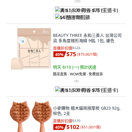
(
20
)
满 $1,500 再省 $75 (王道卡)
$4 酷澎幣回饋
BEAUTY THREE 永和三美人 台灣公司
貨 多角度梯形海綿 9個, 1包, 膚色
首購折扣價
$125
$75
40
%
(
$75.00/1個
)
明天 8/10 (一)
預計送達
酷澎直售 ∙ WOW免運 ∙ 免費退貨
(
8
)
满 $1,500 再省 $75 (王道卡)
小麥購物 檀木貓咪按摩梳 G823 92g,
棕色, 2支
首購折扣價
$170
$102
40
%
(
$51.00/1個
)