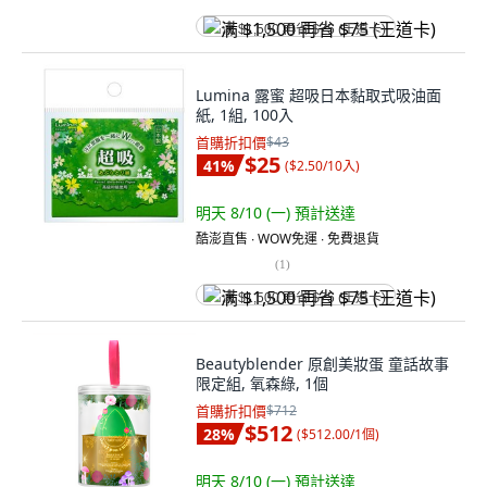
满 $1,500 再省 $75 (王道卡)
Lumina 露蜜 超吸日本黏取式吸油面
紙, 1組, 100入
首購折扣價
$43
$25
41
%
(
$2.50/10入
)
明天 8/10 (一)
預計送達
酷澎直售 ∙ WOW免運 ∙ 免費退貨
(
1
)
满 $1,500 再省 $75 (王道卡)
Beautyblender 原創美妝蛋 童話故事
限定組, 氧森綠, 1個
首購折扣價
$712
$512
28
%
(
$512.00/1個
)
明天 8/10 (一)
預計送達