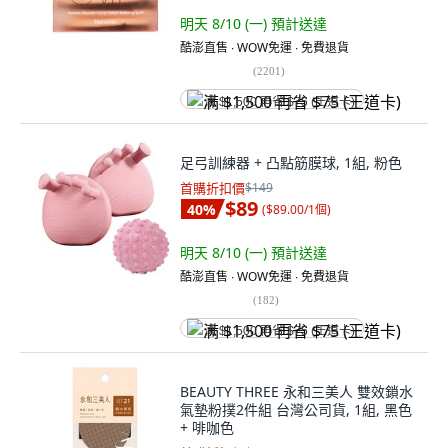
明天 8/10 (一)
預計送達
酷澎直售 ∙ WOW免運 ∙ 免費退貨
(
2201
)
满 $1,500 再省 $75 (王道卡)
足弓訓練器 + 凸點筋膜球, 1組, 粉色
首購折扣價
$149
$89
40
%
(
$89.00/1個
)
明天 8/10 (一)
預計送達
酷澎直售 ∙ WOW免運 ∙ 免費退貨
(
182
)
满 $1,500 再省 $75 (王道卡)
BEAUTY THREE 永和三美人 雙效鎖水
氣墊粉撲2件組 台灣公司貨, 1組, 黑色
+ 啡咖色