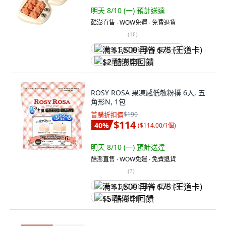
明天 8/10 (一)
預計送達
酷澎直售 ∙ WOW免運 ∙ 免費退貨
(
16
)
满 $1,500 再省 $75 (王道卡)
$2 酷澎幣回饋
ROSY ROSA 果凍感低敏粉撲 6入, 五
角形N, 1包
首購折扣價
$190
$114
40
%
(
$114.00/1個
)
明天 8/10 (一)
預計送達
酷澎直售 ∙ WOW免運 ∙ 免費退貨
(
7
)
满 $1,500 再省 $75 (王道卡)
$5 酷澎幣回饋