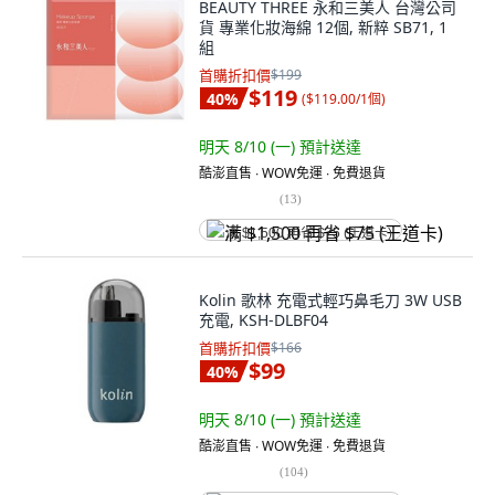
BEAUTY THREE 永和三美人 台灣公司
貨 專業化妝海綿 12個, 新粹 SB71, 1
組
首購折扣價
$199
$119
40
%
(
$119.00/1個
)
明天 8/10 (一)
預計送達
酷澎直售 ∙ WOW免運 ∙ 免費退貨
(
13
)
满 $1,500 再省 $75 (王道卡)
Kolin 歌林 充電式輕巧鼻毛刀 3W USB
充電, KSH-DLBF04
首購折扣價
$166
$99
40
%
明天 8/10 (一)
預計送達
酷澎直售 ∙ WOW免運 ∙ 免費退貨
(
104
)