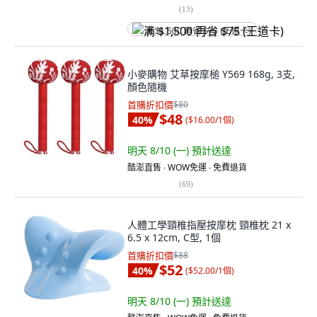
(
13
)
满 $1,500 再省 $75 (王道卡)
小麥購物 艾草按摩槌 Y569 168g, 3支,
顏色隨機
首購折扣價
$80
$48
40
%
(
$16.00/1個
)
明天 8/10 (一)
預計送達
酷澎直售 ∙ WOW免運 ∙ 免費退貨
(
69
)
人體工學頸椎指壓按摩枕 頸椎枕 21 x
6.5 x 12cm, C型, 1個
首購折扣價
$88
$52
40
%
(
$52.00/1個
)
明天 8/10 (一)
預計送達