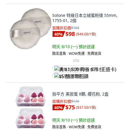
Solone 特級日本立絨蜜粉撲 55mm,
1755-01, 2個
首購折扣價
$164
$98
40
%
(
$49.00/1個
)
明天 8/10 (一)
預計送達
酷澎直售 ∙ WOW免運 ∙ 免費退貨
(
25
)
满 $1,500 再省 $75 (王道卡)
$5 酷澎幣回饋
拍平方 美妝蛋 8顆, 纓花粉, 2盒
首購折扣價
$126
$75
40
%
(
$37.50/1個
)
明天 8/10 (一)
預計送達
酷澎直售 ∙ WOW免運 ∙ 免費退貨