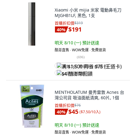
Xiaomi 小米 mijia 米家 電動鼻毛刀
MJGHB1LF, 黑色, 1支
首購折扣價
$319
$191
40
%
明天 8/10 (一)
預計送達
酷澎直售 ∙ WOW免運 ∙ 免費退貨
(
696
)
满 $1,500 再省 $75 (王道卡)
$4 酷澎幣回饋
MENTHOLATUM 曼秀雷敦 Acnes 台
灣公司貨 吸油面紙清爽, 60片, 1個
首購折扣價
$76
$45
40
%
(
$7.50/10入
)
明天 8/10 (一)
預計送達
酷澎直售 ∙ WOW免運 ∙ 免費退貨