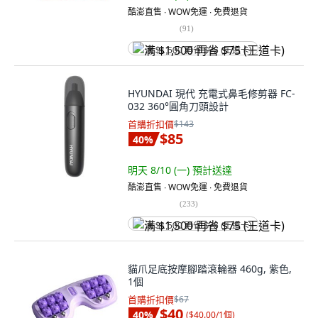
酷澎直售 ∙ WOW免運 ∙ 免費退貨
(
91
)
满 $1,500 再省 $75 (王道卡)
HYUNDAI 現代 充電式鼻毛修剪器 FC-
032 360°圓角刀頭設計
首購折扣價
$143
$85
40
%
明天 8/10 (一)
預計送達
酷澎直售 ∙ WOW免運 ∙ 免費退貨
(
233
)
满 $1,500 再省 $75 (王道卡)
貓爪足底按摩腳踏滾輪器 460g, 紫色,
1個
首購折扣價
$67
$40
40
%
(
$40.00/1個
)