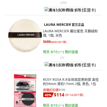
(
155
)
满 $1,500 再省 $75 (王道卡)
LAURA MERCIER
官方正品
LAURA MERCIER 蘿拉蜜思 天鵝絨粉
撲, 1個, 米色
$600
(
$600.00/1個
)
明天 8/10 (一)
預計送達
(
1
)
满 $1,500 再省 $75 (王道卡)
ROSY ROSA R.R全效底妝黑粉撲 直徑
約59mm 厚約17mm 2個, 黑色, 1包
首購折扣價
$190
$114
40
%
(
$114.00/1個
)
明天 8/10 (一)
預計送達