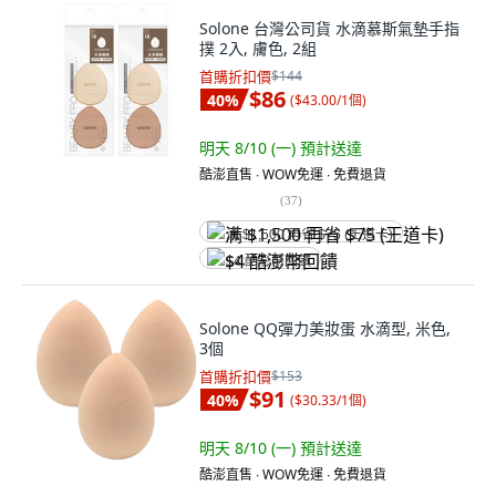
Solone 台灣公司貨 水滴慕斯氣墊手指
撲 2入, 膚色, 2組
首購折扣價
$144
$86
40
%
(
$43.00/1個
)
明天 8/10 (一)
預計送達
酷澎直售 ∙ WOW免運 ∙ 免費退貨
(
37
)
满 $1,500 再省 $75 (王道卡)
$4 酷澎幣回饋
Solone QQ彈力美妝蛋 水滴型, 米色,
3個
首購折扣價
$153
$91
40
%
(
$30.33/1個
)
明天 8/10 (一)
預計送達
酷澎直售 ∙ WOW免運 ∙ 免費退貨