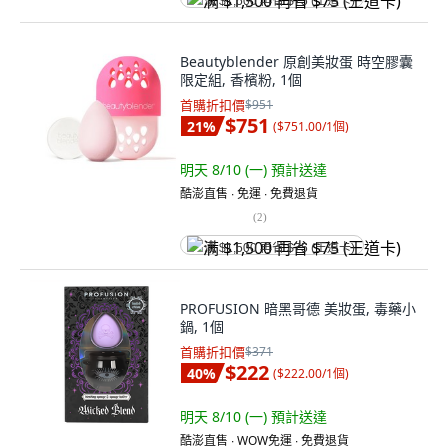
满 $1,500 再省 $75 (王道卡)
Beautyblender 原創美妝蛋 時空膠囊
限定組, 香檳粉, 1個
首購折扣價
$951
$751
21
%
(
$751.00/1個
)
明天 8/10 (一)
預計送達
酷澎直售 ∙ 免運 ∙ 免費退貨
(
2
)
满 $1,500 再省 $75 (王道卡)
PROFUSION 暗黑哥德 美妝蛋, 毒藥小
鍋, 1個
首購折扣價
$371
$222
40
%
(
$222.00/1個
)
明天 8/10 (一)
預計送達
酷澎直售 ∙ WOW免運 ∙ 免費退貨