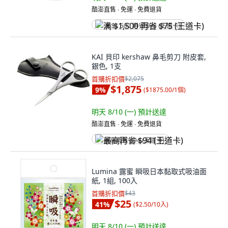
酷澎直售 ∙ 免運 ∙ 免費退貨
满 $1,500 再省 $75 (王道卡)
KAI 貝印 kershaw 鼻毛剪刀 附皮套,
銀色, 1支
首購折扣價
$2,075
$1,875
9
%
(
$1875.00/1個
)
明天 8/10 (一)
預計送達
酷澎直售 ∙ 免運 ∙ 免費退貨
最高再省 $94 (王道卡)
Lumina 露蜜 瞬吸日本黏取式吸油面
紙, 1組, 100入
首購折扣價
$43
$25
41
%
(
$2.50/10入
)
明天 8/10 (一)
預計送達