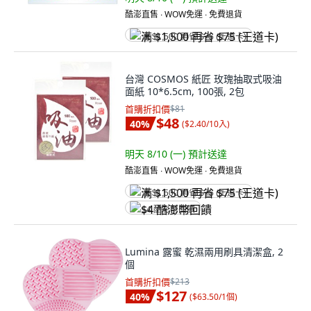
酷澎直售 ∙ WOW免運 ∙ 免費退貨
满 $1,500 再省 $75 (王道卡)
台灣 COSMOS 紙匠 玫瑰抽取式吸油
面紙 10*6.5cm, 100張, 2包
首購折扣價
$81
$48
40
%
(
$2.40/10入
)
明天 8/10 (一)
預計送達
酷澎直售 ∙ WOW免運 ∙ 免費退貨
满 $1,500 再省 $75 (王道卡)
$4 酷澎幣回饋
Lumina 露蜜 乾濕兩用刷具清潔盒, 2
個
首購折扣價
$213
$127
40
%
(
$63.50/1個
)