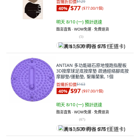
首購折扣價
$129
$77
40
%
(
$77.00/1個
)
明天 8/10 (一)
預計送達
酷澎直售 ∙ WOW免運 ∙ 免費退貨
(
5
)
满 $1,500 再省 $75 (王道卡)
ANTIAN 多功能磁石原地慢跑指壓板
3D按摩球足底按摩墊 疏通經絡腳底按
摩腳墊/運動墊, 聖羅蘭紫, 1個
首購折扣價
$163
$97
40
%
(
$97.00/1個
)
明天 8/10 (一)
預計送達
酷澎直售 ∙ WOW免運 ∙ 免費退貨
(
67
)
满 $1,500 再省 $75 (王道卡)