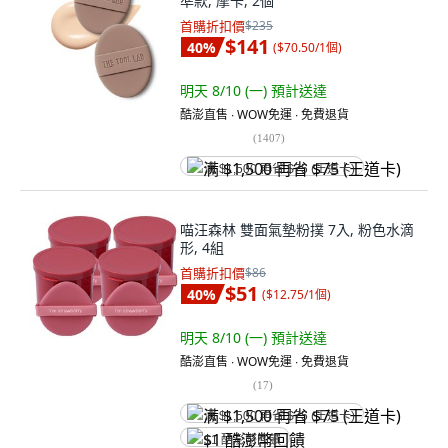
準款, 摩卡, 2個
首購折扣價
$235
$141
40
%
(
$70.50/1個
)
明天 8/10 (一)
預計送達
酷澎直售 ∙ WOW免運 ∙ 免費退貨
(
1407
)
满 $1,500 再省 $75 (王道卡)
喵汪森林 雙面氣墊粉撲 7入, 粉色水滴
形, 4組
首購折扣價
$86
$51
40
%
(
$12.75/1個
)
明天 8/10 (一)
預計送達
酷澎直售 ∙ WOW免運 ∙ 免費退貨
(
17
)
满 $1,500 再省 $75 (王道卡)
$1 酷澎幣回饋