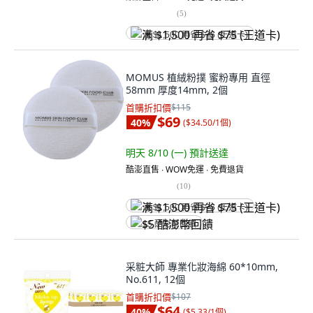
(
5
)
满 $1,500 再省 $75 (王道卡)
MOMUS 植絨粉撲 蜜粉專用 直徑
58mm 厚度14mm, 2個
首購折扣價
$115
$69
40
%
(
$34.50/1個
)
明天 8/10 (一)
預計送達
酷澎直售 ∙ WOW免運 ∙ 免費退貨
(
10
)
满 $1,500 再省 $75 (王道卡)
$5 酷澎幣回饋
采粧大師 專業化妝海綿 60*10mm,
No.611, 12個
首購折扣價
$107
$64
40
%
(
$5.33/1個
)