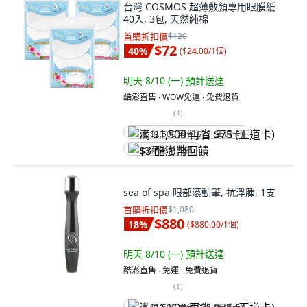
台灣 COSMOS 超薄敷顏專用眼膜紙
40入, 3包, 天然純棉
首購折扣價
$120
$72
40
%
(
$24.00/1個
)
明天 8/10 (一)
預計送達
酷澎直售 ∙ WOW免運 ∙ 免費退貨
(
4
)
满 $1,500 再省 $75 (王道卡)
$3 酷澎幣回饋
sea of spa 眼部滾動筆, 抗浮腫, 1支
首購折扣價
$1,080
$880
18
%
(
$880.00/1個
)
明天 8/10 (一)
預計送達
酷澎直售 ∙ 免運 ∙ 免費退貨
(
1
)