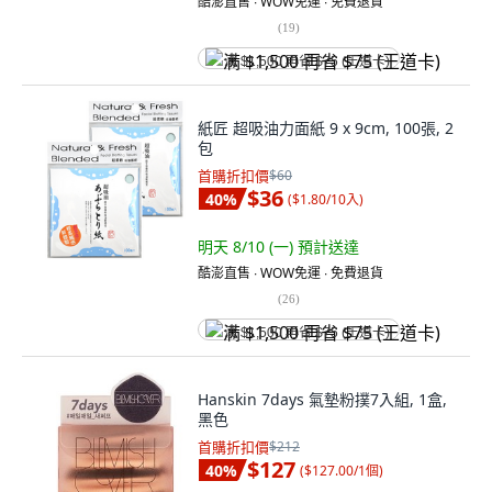
酷澎直售 ∙ WOW免運 ∙ 免費退貨
(
19
)
满 $1,500 再省 $75 (王道卡)
紙匠 超吸油力面紙 9 x 9cm, 100張, 2
包
首購折扣價
$60
$36
40
%
(
$1.80/10入
)
明天 8/10 (一)
預計送達
酷澎直售 ∙ WOW免運 ∙ 免費退貨
(
26
)
满 $1,500 再省 $75 (王道卡)
Hanskin 7days 氣墊粉撲7入組, 1盒,
黑色
首購折扣價
$212
$127
40
%
(
$127.00/1個
)