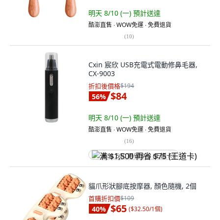
明天 8/10 (一)
預計送達
酷澎直售 ∙ WOW免運 ∙ 免費退貨
(
10
)
Cxin 宸欣 USB充電式電動修鼻毛器,
CX-9003
折扣後價格
$194
$84
56
%
明天 8/10 (一)
預計送達
酷澎直售 ∙ WOW免運 ∙ 免費退貨
(
16
)
满 $1,500 再省 $75 (王道卡)
貓爪形狀腳底按摩器, 顏色隨機, 2個
首購折扣價
$109
$65
40
%
(
$32.50/1個
)