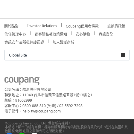
Investor Relations
關於酷澎
Coupang使用者條款
退換貨政策
信任管理中心
顧客隱私權政策通知
安心購物
資訊安全
資訊安全及隱私保護認證
加入酷澎商城
Global Site
公司名稱：酷澎股份有限公司
聯繫地址：11049 台北市信義區信義路五段7號13樓之1
統編：91002999
客服中心：0809-088-810 (免費) / 02-5592-7298
電子郵件：help_tw@coupang.com
©Coupang Taiwan Co., Ltd. 保留所有權利。
本網站上顯示的所有商標、標誌和服務標誌均為酷澎股份有限公司和/或其在美國和其
他國家/地區註冊之關聯公司之所屬財產。