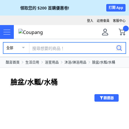
領取您的
$200
首購優惠卷!
打開 App
登入
註冊會員
客服中心
全部
酷澎首頁
生活日用
浴室用品
沐浴/淋浴用品
臉盆/水瓢/水桶
臉盆/水瓢/水桶
篩選器