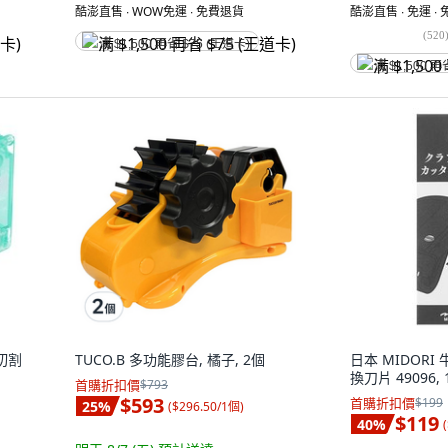
酷澎直售 ∙ WOW免運 ∙ 免費退貨
酷澎直售 ∙ 免運 ∙
(
520
满 $1,500 再省 $75 (王道卡)
满 $1,500 再
 切割
TUCO.B 多功能膠台, 橘子, 2個
日本 MIDOR
換刀片 49096,
首購折扣價
$793
$593
首購折扣價
$199
25
%
(
$296.50/1個
)
$119
40
%
(