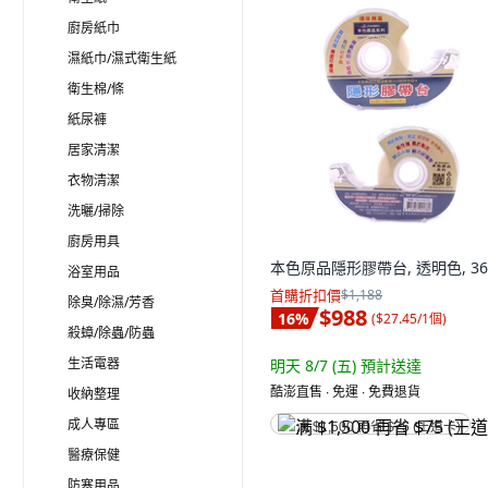
廚房紙巾
濕紙巾/濕式衛生紙
衛生棉/條
紙尿褲
居家清潔
衣物清潔
洗曬/掃除
廚房用具
本色原品隱形膠帶台, 透明色, 3
浴室用品
首購折扣價
$1,188
除臭/除濕/芳香
$988
16
%
(
$27.45/1個
)
殺蟑/除蟲/防蟲
生活電器
明天 8/7 (五)
預計送達
酷澎直售 ∙ 免運 ∙ 免費退貨
收納整理
成人專區
满 $1,500 再省 $75 (王道卡)
醫療保健
防寒用品