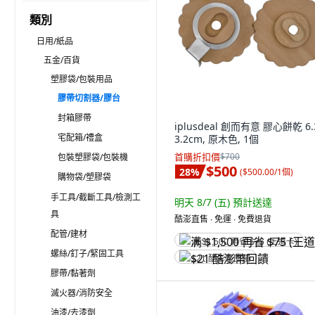
類別
日用/紙品
五金/百貨
塑膠袋/包裝用品
膠帶切割器/膠台
封箱膠帶
iplusdeal 創而有意 膠心餅乾 6.3
宅配箱/禮盒
3.2cm, 原木色, 1個
首購折扣價
$700
包裝塑膠袋/包裝機
$500
28
%
(
$500.00/1個
)
購物袋/塑膠袋
手工具/截斷工具/檢測工
明天 8/7 (五)
預計送達
具
酷澎直售 ∙ 免運 ∙ 免費退貨
配管/建材
满 $1,500 再省 $75 (王道卡)
螺絲/釘子/緊固工具
$21 酷澎幣回饋
膠帶/黏著劑
滅火器/消防安全
油漆/去漆劑