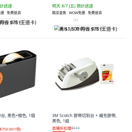
計送達
明天 8/7 (五)
預計送達
運 ∙ 免費退貨
酷澎直售 ∙ WOW免運 ∙ 免費退貨
(
1
)
省 $75 (王道卡)
满 $1,500 再省 $75 (王道卡)
膠帶台, 黑色+橙色, 1個
3M Scotch 膠帶切割台 + 補充膠帶,
黑色, 1組
首購折扣價
$519
$750.00/1個
)