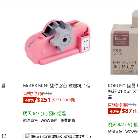
 愛
MoTEX MINI 迷你膠台 玫瑰粉, 1個
KOKUYO 國譽
軸芯 21 x 21 x
首購折扣價
$419
盒
$251
40
%
(
$251.00/1個
)
首購折扣價
$145
$87
40
%
(
$
明天 8/7 (五)
預計送達
酷澎直售 ∙ WOW免運 ∙ 免費退貨
明天 8/7 (五)
預
(
297
)
酷澎直售 ∙ WOW免
满 $1,500 再省 $75 (王道卡)