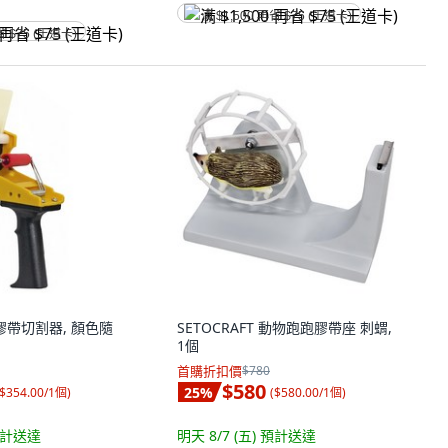
满 $1,500 再省 $75 (王道卡)
省 $75 (王道卡)
箱膠帶切割器, 顏色隨
SETOCRAFT 動物跑跑膠帶座 刺蝟,
1個
首購折扣價
$780
$580
25
%
$354.00/1個
)
(
$580.00/1個
)
計送達
明天 8/7 (五)
預計送達