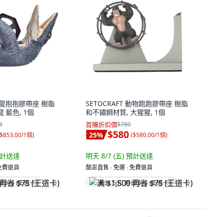
 恐龍抱抱膠帶座 樹脂
SETOCRAFT 動物跑跑膠帶座 樹脂
 藍色, 1個
和不鏽鋼材質, 大猩猩, 1個
3
首購折扣價
$780
$580
25
%
$853.00/1個
)
(
$580.00/1個
)
計送達
明天 8/7 (五)
預計送達
 免費退貨
酷澎直售 ∙ 免運 ∙ 免費退貨
省 $75 (王道卡)
满 $1,500 再省 $75 (王道卡)