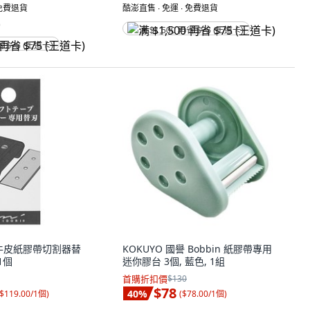
 免費退貨
酷澎直售 ∙ 免運 ∙ 免費退貨
)
满 $1,500 再省 $75 (王道卡)
省 $75 (王道卡)
I 牛皮紙膠帶切割器替
KOKUYO 國譽 Bobbin 紙膠帶專用
 1個
迷你膠台 3個, 藍色, 1組
首購折扣價
$130
$78
40
%
$119.00/1個
)
(
$78.00/1個
)