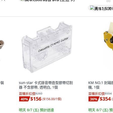
(
1
)
满 $1,500 再
分裝
sun-star 卡式錄音帶造型膠帶切割
KM NO.1 封
器 不含膠帶, 透明白, 1個
機, 1個
首購折扣價
$260
首購折扣價
$554
$156
$354
40
%
36
%
(
$156.00/1個
)
(
明天 8/7 (五)
預計送達
明天 8/7 (五)
預