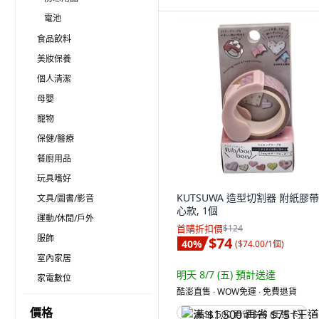
電池
食品飲料
美妝保養
個人清潔
母嬰
寵物
保健/醫療
餐廚用品
玩具嗜好
KUTSUWA 造型切割器 附紙膠帶
文具/圖書/影音
心款, 1個
運動/休閒/戶外
首購折扣價
$124
服飾
$74
40
%
(
$74.00/1個
)
室內家居
明天 8/7 (五)
預計送達
家電數位
酷澎直售 ∙ WOW免運 ∙ 免費退貨
價格
满 $1,500 再省 $75 (王道卡)