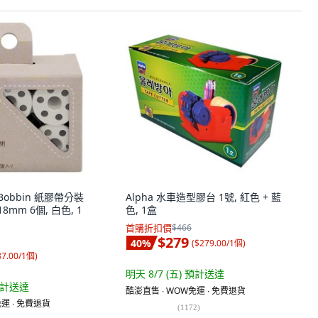
 Bobbin 紙膠帶分裝
Alpha 水車造型膠台 1號, 紅色 + 藍
 18mm 6個, 白色, 1
色, 1盒
首購折扣價
$466
$279
40
%
(
$279.00/1個
)
87.00/1個
)
明天 8/7 (五)
預計送達
計送達
酷澎直售 ∙ WOW免運 ∙ 免費退貨
運 ∙ 免費退貨
(
1172
)