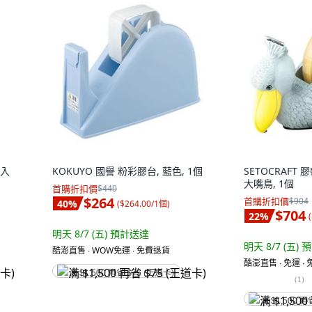
6入
KOKUYO 國譽 粉彩膠台, 藍色, 1個
SETOCRAFT 
大嘴鳥, 1個
首購折扣價
$440
$264
首購折扣價
$904
40
%
(
$264.00/1個
)
$704
22
%
(
明天 8/7 (五)
預計送達
明天 8/7 (五)
預
酷澎直售 ∙ WOW免運 ∙ 免費退貨
酷澎直售 ∙ 免運 ∙
满 $1,500 再省 $75 (王道卡)
(
1
)
满 $1,500 再