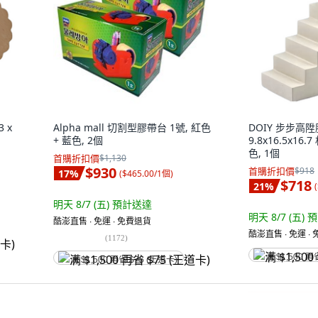
 x
Alpha mall 切割型膠帶台 1號, 紅色
DOIY 步步高
+ 藍色, 2個
9.8x16.5x16
色, 1個
首購折扣價
$1,130
$930
首購折扣價
$918
17
%
(
$465.00/1個
)
$718
21
%
(
明天 8/7 (五)
預計送達
明天 8/7 (五)
預
酷澎直售 ∙ 免運 ∙ 免費退貨
酷澎直售 ∙ 免運 ∙
(
1172
)
满 $1,500 再
满 $1,500 再省 $75 (王道卡)