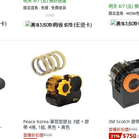
明天 8/7 (五)
預計送達
明天 8/7 (五)
預
酷澎直售 ∙ 免運 ∙ 免費退貨
酷澎直售 ∙ WOW免
(
156
)
满 $1,500 再
满 $1,500 再省 $75 (王道卡)
Peace Korea 筆筒型膠台 3號 + 膠
3M Scotch 
-
帶 4捲, 1組, 黑色 + 黃色
首購折扣價
$950
$750
首購折扣價
$520
21
%
(