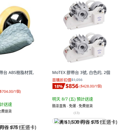
膠帶台 ABS樹脂材質,
MoTEX 膠帶台 3號, 白色的, 2個
首購折扣價
$1,056
$856
18
%
(
$428.00/1個
)
$704.00/1個
)
明天 8/7 (五)
預計送達
計送達
酷澎直售 ∙ 免運 ∙ 免費退貨
 免費退貨
(
13
)
满 $1,500 再省 $75 (王道卡)
省 $75 (王道卡)