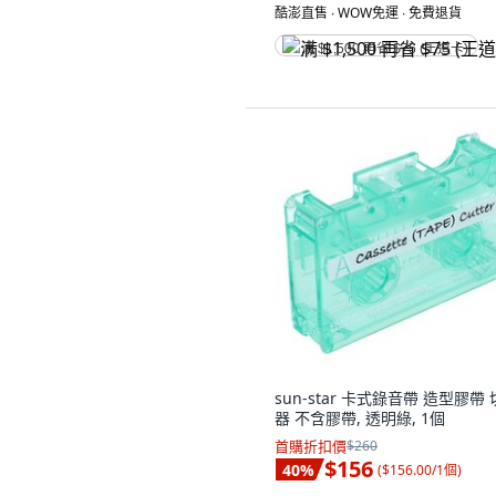
酷澎直售 ∙ WOW免運 ∙ 免費退貨
满 $1,500 再省 $75 (王道卡)
sun-star 卡式錄音帶 造型膠帶
器 不含膠帶, 透明綠, 1個
首購折扣價
$260
$156
40
%
(
$156.00/1個
)