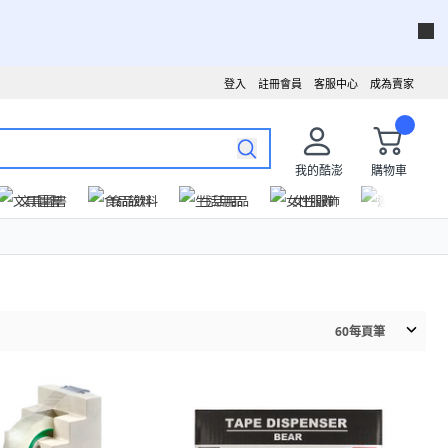
登入
註冊會員
客服中心
成為賣家
我的酷澎
購物車
文具圖書
食品飲料
生活用品
女性服飾
運動戶外
60
每頁筆