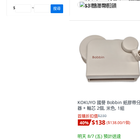
$3 酷澎幣回饋
$
~
搜尋
KOKUYO 國譽 Bobbin 紙膠帶
器 + 軸芯 2個, 米色, 1組
首購折扣價
$230
$138
40
%
(
$138.00/1個
)
明天 8/7 (五)
預計送達