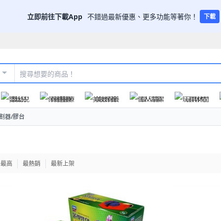
立即前往下載App
不錯過最新優惠、更多功能等著你！
下載
嬰幼兒
保健醫療
美妝保養
個人清潔
玩具休閒
割器/膠台
格最高
最熱銷
最新上架