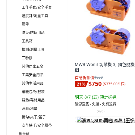
工作手套/安全手套
溫度計/測量工具
膠帶
防災/防疫用品
工具箱
檢測/測量工具
三秒膠
MWB Wonil 切帶機 3, 顏色隨機,
其他居家五金
個
工業安全用品
首購折扣價
$950
$750
其他生活用品
21
%
(
$375.00/1個
)
暖暖包/冰敷袋
明天 8/7 (五)
預計送達
鞋墊/鞋材用品
酷澎直售 ∙ 免運 ∙ 免費退貨
涼蓆/地墊
(
428
)
掛勾/夾子/蓋子
满 $1,500 再省 $75 (王道卡)
安全扶手/安全膠帶
衛生紙