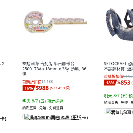
 2
筌翔國際 吉妮兔 麻吉膠帶台
SETOCRAFT
2500173Aa 18mm x 36y, 透明, 36
不鏽鋼材質, 滄龍
個
首購折扣價
$1,05
$853
首購折扣價
$1,188
18
%
(
$988
16
%
(
$27.45/1個
)
明天 8/7 (五)
預
明天 8/7 (五)
預計送達
酷澎直售 ∙ 免運 ∙
酷澎直售 ∙ 免運 ∙ 免費退貨
满 $1,500 再
满 $1,500 再省 $75 (王道卡)