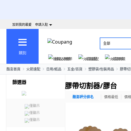
加到我的最愛
申請入駐
全部
類別
爸氣父親節
火箭速配
火箭跨境
酷澎首頁
火箭速配
日用/紙品
五金/百貨
塑膠袋/包裝用品
膠帶切
篩選器
膠帶切割器/膠台
酷澎評分排名
價格最低
價
僅顯示
僅顯示
僅顯示