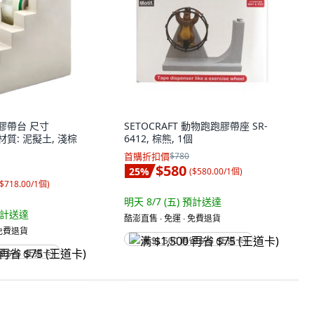
陞膠帶台 尺寸
SETOCRAFT 動物跑跑膠帶座 SR-
.7 材質: 泥擬土, 淺棕
6412, 棕熊, 1個
首購折扣價
$780
$580
25
%
(
$580.00/1個
)
$718.00/1個
)
明天 8/7 (五)
預計送達
計送達
酷澎直售 ∙ 免運 ∙ 免費退貨
 免費退貨
满 $1,500 再省 $75 (王道卡)
省 $75 (王道卡)