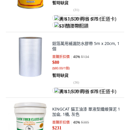
暫時缺貨
(
31
)
满 $1,500 再省 $75 (王道卡)
$3 酷澎幣回饋
鋁箔萬用補漏防水膠帶 5m x 20cm, 1
個
首購折扣價
40
%
$134
$80
(
$80.00/1個
)
暫時缺貨
(
36
)
满 $1,500 再省 $75 (王道卡)
KINGCAT 貓王油漆 單液型纖維彈泥 1
加侖, 1桶, 灰色
首購折扣價
40
%
$385
$231