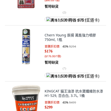
(
$66.00/1個
)
暫時缺貨
(
2
)
满 $1,500 再省 $75 (王道卡)
Chern Young 辰揚 萬能強力噴膠
750ml, 1瓶
首購折扣價
40
%
$294
$176
(
$176.00/1個
)
暫時缺貨
(
7
)
满 $1,500 再省 $75 (王道卡)
KINGCAT 貓王油漆 抗水寶纖維防水漆
H1-529, 百合白, 3.7L, 1桶
首購折扣價
40
%
$499
$299