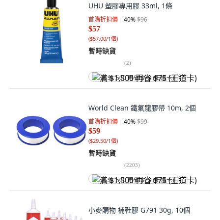
UHU 塑膠專用膠 33ml, 1條
首購折扣價
40
%
$96
$57
(
$57.00/1個
)
暫時缺貨
(
2
)
满 $1,500 再省 $75 (王道卡)
World Clean 鐵氟龍膠帶 10m, 2個
首購折扣價
40
%
$99
$59
(
$29.50/1個
)
暫時缺貨
(
2203
)
满 $1,500 再省 $75 (王道卡)
小麥購物 補鞋膠 G791 30g, 10個