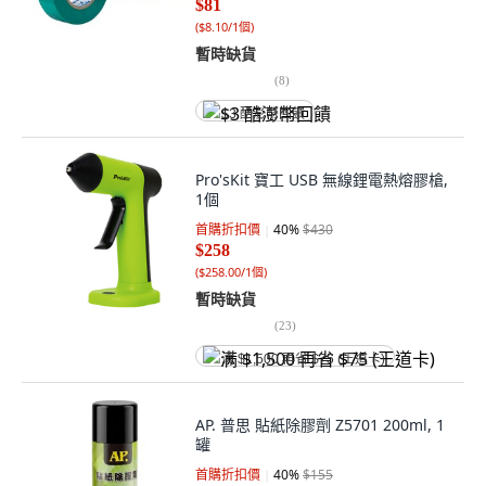
$81
(
$8.10/1個
)
暫時缺貨
(
8
)
$3 酷澎幣回饋
Pro'sKit 寶工 USB 無線鋰電熱熔膠槍,
1個
首購折扣價
40
%
$430
$258
(
$258.00/1個
)
暫時缺貨
(
23
)
满 $1,500 再省 $75 (王道卡)
AP. 普思 貼紙除膠劑 Z5701 200ml, 1
罐
首購折扣價
40
%
$155