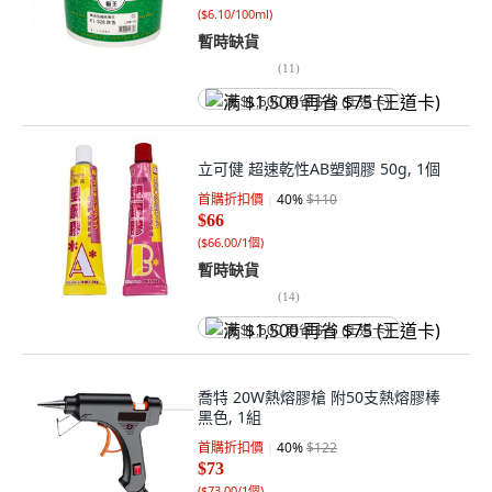
(
$6.10/100ml
)
暫時缺貨
(
11
)
满 $1,500 再省 $75 (王道卡)
立可健 超速乾性AB塑鋼膠 50g, 1個
首購折扣價
40
%
$110
$66
(
$66.00/1個
)
暫時缺貨
(
14
)
满 $1,500 再省 $75 (王道卡)
喬特 20W熱熔膠槍 附50支熱熔膠棒
黑色, 1組
首購折扣價
40
%
$122
$73
(
$73.00/1個
)