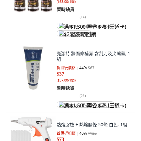
(
$63.00/1個
)
暫時缺貨
(
14
)
满 $1,500 再省 $75 (王道卡)
$3 酷澎幣回饋
亮潔詩 牆面修補膏 含刮刀及尖嘴蓋, 1
組
折扣後價格
44
%
$67
$37
(
$37.00/1個
)
暫時缺貨
(
26
)
满 $1,500 再省 $75 (王道卡)
熱熔膠槍 + 熱熔膠條 50條 白色, 1組
首購折扣價
40
%
$122
$73