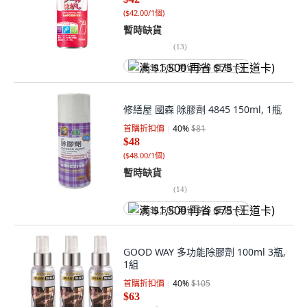
(
$42.00/1個
)
暫時缺貨
(
13
)
满 $1,500 再省 $75 (王道卡)
修繕屋 國森 除膠劑 4845 150ml, 1瓶
首購折扣價
40
%
$81
$48
(
$48.00/1個
)
暫時缺貨
(
14
)
满 $1,500 再省 $75 (王道卡)
GOOD WAY 多功能除膠劑 100ml 3瓶,
1組
首購折扣價
40
%
$105
$63