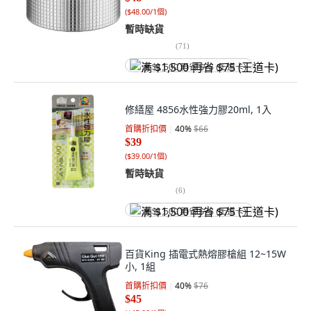
(
$48.00/1個
)
暫時缺貨
(
71
)
满 $1,500 再省 $75 (王道卡)
修繕屋 4856水性強力膠20ml, 1入
首購折扣價
40
%
$66
$39
(
$39.00/1個
)
暫時缺貨
(
6
)
满 $1,500 再省 $75 (王道卡)
百貨King 插電式熱熔膠槍組 12~15W
小, 1組
首購折扣價
40
%
$76
$45