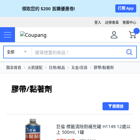
領取您的
$200
首購優惠卷!
打開 App
登入
註冊會員
客服中心
全部
酷澎首頁
火箭速配
日用/紙品
五金/百貨
膠帶/黏著劑
膠帶/黏著劑
篩選器
巨倫 標籤清除劑補充罐 H1149 12歲以
上 500ml, 1罐