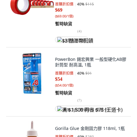
首購折扣價
40
%
$115
$69
(
$69.00/1個
)
暫時缺貨
(
4
)
$3 酷澎幣回饋
PowerBon 錫宏興業 一般型硬化AB膠
針筒型 耐高溫, 1瓶
首購折扣價
40
%
$91
$54
(
$54.00/1個
)
暫時缺貨
(
7
)
满 $1,500 再省 $75 (王道卡)
Gorilla Glue 金剛固力膠 118ml, 1瓶
首購折扣價
40
%
$280