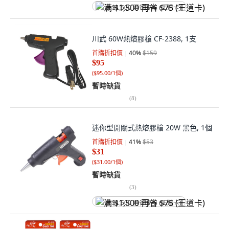
满 $1,500 再省 $75 (王道卡)
川武 60W熱熔膠槍 CF-2388, 1支
首購折扣價
40
%
$159
$95
(
$95.00/1個
)
暫時缺貨
(
8
)
迷你型開關式熱熔膠槍 20W 黑色, 1個
首購折扣價
41
%
$53
$31
(
$31.00/1個
)
暫時缺貨
(
3
)
满 $1,500 再省 $75 (王道卡)