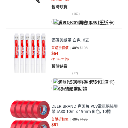
暫時缺貨
(
162
)
满 $1,500 再省 $75 (王道卡)
瓷磚美縫筆 白色, 6支
首購折扣價
40
%
$108
$64
(
$10.67/1個
)
暫時缺貨
(
12
)
满 $1,500 再省 $75 (王道卡)
$3 酷澎幣回饋
DEER BRAND 鹿頭牌 PCV電氣絕緣膠
帶 IA80 10m x 19mm 紅色, 10捲
首購折扣價
40
%
$135
$81