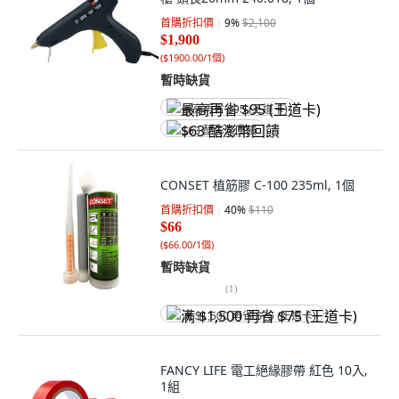
首購折扣價
9
%
$2,100
$1,900
(
$1900.00/1個
)
暫時缺貨
最高再省 $95 (王道卡)
$63 酷澎幣回饋
CONSET 植筋膠 C-100 235ml, 1個
首購折扣價
40
%
$110
$66
(
$66.00/1個
)
暫時缺貨
(
1
)
满 $1,500 再省 $75 (王道卡)
FANCY LIFE 電工絕緣膠帶 紅色 10入,
1組