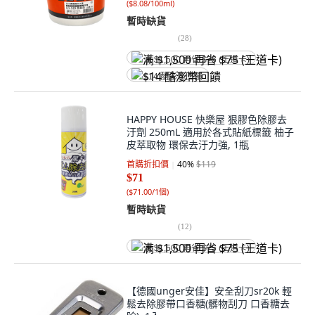
(
$8.08/100ml
)
暫時缺貨
(
28
)
满 $1,500 再省 $75 (王道卡)
$14 酷澎幣回饋
HAPPY HOUSE 快樂屋 狠膠色除膠去
汙劑 250mL 適用於各式貼紙標籤 柚子
皮萃取物 環保去汙力強, 1瓶
首購折扣價
40
%
$119
$71
(
$71.00/1個
)
暫時缺貨
(
12
)
满 $1,500 再省 $75 (王道卡)
【德國unger安佳】安全刮刀sr20k 輕
鬆去除膠帶口香糖(髒物刮刀 口香糖去