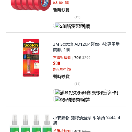
(
$8.10/1個
)
暫時缺貨
(
19
)
$3 酷澎幣回饋
3M Scotch AD126P 迷你小物專用瞬
間膠, 1個
首購折扣價
70
%
$299
$88
(
$88.00/1個
)
暫時缺貨
(
11
)
满 $1,500 再省 $75 (王道卡)
$8 酷澎幣回饋
小麥購物 殘膠清潔劑 附噴頭 Y444, 4
瓶
首購折扣價
40
%
$156