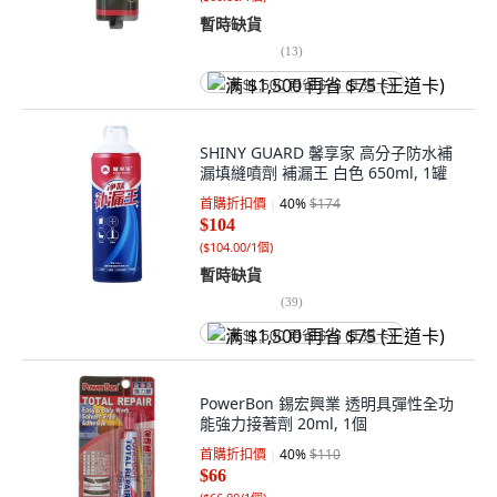
暫時缺貨
(
13
)
满 $1,500 再省 $75 (王道卡)
SHINY GUARD 馨享家 高分子防水補
漏填縫噴劑 補漏王 白色 650ml, 1罐
首購折扣價
40
%
$174
$104
(
$104.00/1個
)
暫時缺貨
(
39
)
满 $1,500 再省 $75 (王道卡)
PowerBon 錫宏興業 透明具彈性全功
能強力接著劑 20ml, 1個
首購折扣價
40
%
$110
$66