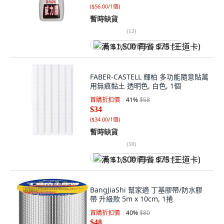
(
$56.00/1個
)
暫時缺貨
(
12
)
满 $1,500 再省 $75 (王道卡)
FABER-CASTELL 輝柏 多功能隨意貼萬
用無痕黏土 透明色, 白色, 1個
首購折扣價
41
%
$58
$34
(
$34.00/1個
)
暫時缺貨
(
50
)
满 $1,500 再省 $75 (王道卡)
BangJiaShi 幫家適 丁基膠帶/防水膠
帶 升級款 5m x 10cm, 1捲
首購折扣價
40
%
$80
$48