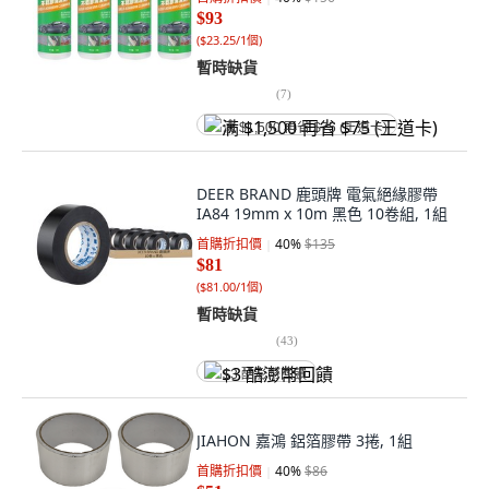
$93
(
$23.25/1個
)
暫時缺貨
(
7
)
满 $1,500 再省 $75 (王道卡)
DEER BRAND 鹿頭牌 電氣絕緣膠帶
IA84 19mm x 10m 黑色 10卷組, 1組
首購折扣價
40
%
$135
$81
(
$81.00/1個
)
暫時缺貨
(
43
)
$3 酷澎幣回饋
JIAHON 嘉鴻 鋁箔膠帶 3捲, 1組
首購折扣價
40
%
$86