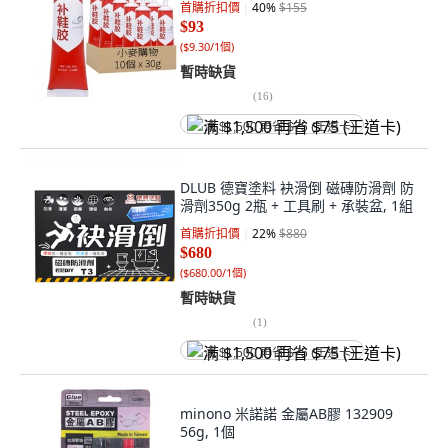
首購折扣價
40
%
$155
$93
(
$9.30/1個
)
暫時缺貨
(
16
)
满 $1,500 再省 $75 (王道卡)
DLUB 德寶塗料 袂滑倒 磁磚防滑劑 防
滑劑350g 2瓶 + 工具刷 + 承裝盆, 1組
首購折扣價
22
%
$880
$680
(
$680.00/1個
)
暫時缺貨
(
1
)
满 $1,500 再省 $75 (王道卡)
minono 米諾諾 金屬AB膠 132909
56g, 1個