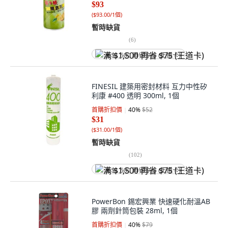
$93
(
$93.00/1個
)
暫時缺貨
(
6
)
满 $1,500 再省 $75 (王道卡)
FINESIL 建築用密封材料 互力中性矽
利康 #400 透明 300ml, 1個
首購折扣價
40
%
$52
$31
(
$31.00/1個
)
暫時缺貨
(
102
)
满 $1,500 再省 $75 (王道卡)
PowerBon 錫宏興業 快速硬化耐溫AB
膠 兩劑針筒包裝 28ml, 1個
首購折扣價
40
%
$79