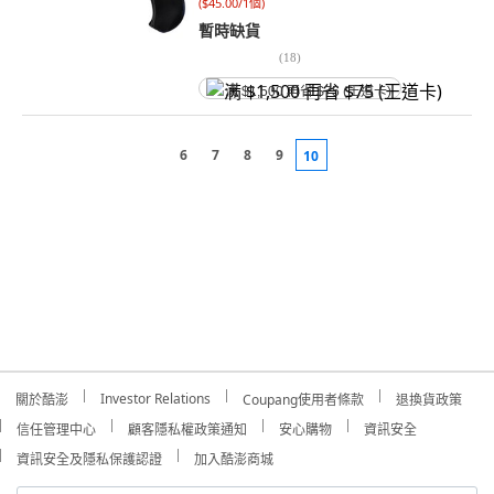
(
$45.00/1個
)
暫時缺貨
(
18
)
满 $1,500 再省 $75 (王道卡)
6
7
8
9
10
Investor Relations
關於酷澎
Coupang使用者條款
退換貨政策
信任管理中心
顧客隱私權政策通知
安心購物
資訊安全
資訊安全及隱私保護認證
加入酷澎商城