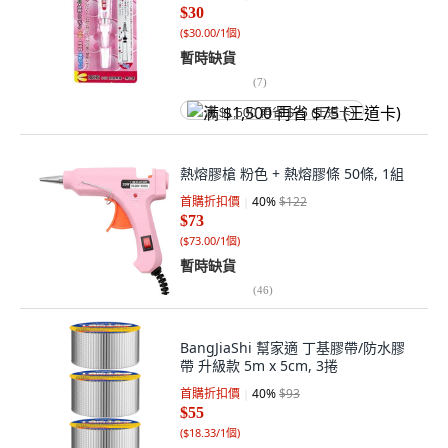
$30
(
$30.00/1個
)
暫時缺貨
(
7
)
满 $1,500 再省 $75 (王道卡)
熱熔膠槍 粉色 + 熱熔膠條 50條, 1組
首購折扣價
40
%
$122
$73
(
$73.00/1個
)
暫時缺貨
(
46
)
BangJiaShi 幫家適 丁基膠帶/防水膠
帶 升級款 5m x 5cm, 3捲
首購折扣價
40
%
$93
$55
(
$18.33/1個
)