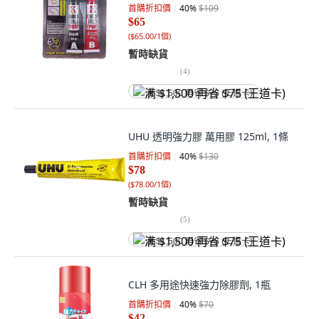
首購折扣價
40
%
$109
$65
(
$65.00/1個
)
暫時缺貨
(
4
)
满 $1,500 再省 $75 (王道卡)
UHU 透明強力膠 萬用膠 125ml, 1條
首購折扣價
40
%
$130
$78
(
$78.00/1個
)
暫時缺貨
(
5
)
满 $1,500 再省 $75 (王道卡)
CLH 多用途快速強力除膠劑, 1瓶
首購折扣價
40
%
$70
$42