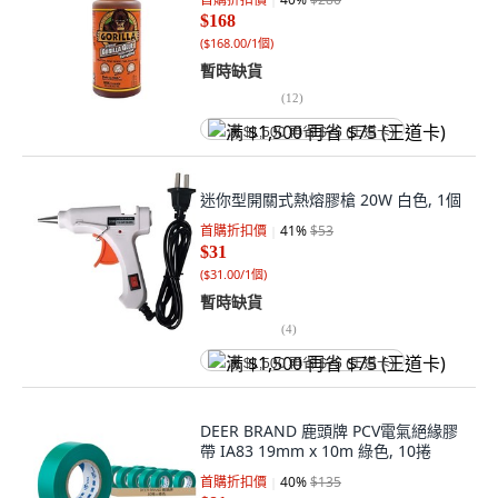
$168
(
$168.00/1個
)
暫時缺貨
(
12
)
满 $1,500 再省 $75 (王道卡)
迷你型開關式熱熔膠槍 20W 白色, 1個
首購折扣價
41
%
$53
$31
(
$31.00/1個
)
暫時缺貨
(
4
)
满 $1,500 再省 $75 (王道卡)
DEER BRAND 鹿頭牌 PCV電氣絕緣膠
帶 IA83 19mm x 10m 綠色, 10捲
首購折扣價
40
%
$135