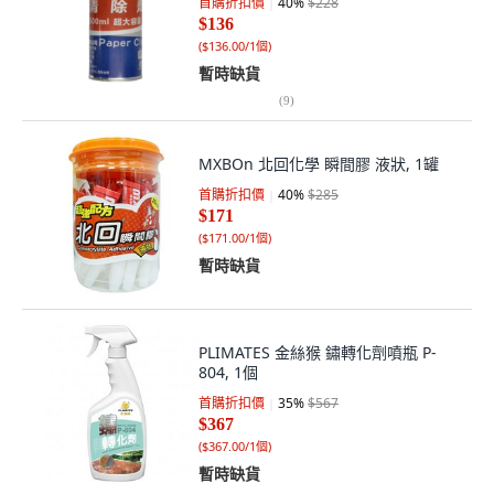
首購折扣價
40
%
$228
$136
(
$136.00/1個
)
暫時缺貨
(
9
)
MXBOn 北回化學 瞬間膠 液狀, 1罐
首購折扣價
40
%
$285
$171
(
$171.00/1個
)
暫時缺貨
PLIMATES 金絲猴 鏽轉化劑噴瓶 P-
804, 1個
首購折扣價
35
%
$567
$367
(
$367.00/1個
)
暫時缺貨