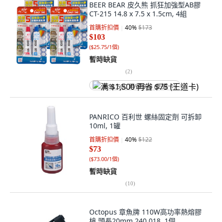
BEER BEAR 皮久熊 抓狂加強型AB膠
CT-215 14.8 x 7.5 x 1.5cm, 4組
首購折扣價
40
%
$173
$103
(
$25.75/1個
)
暫時缺貨
(
2
)
满 $1,500 再省 $75 (王道卡)
PANRICO 百利世 螺絲固定劑 可拆卸
10ml, 1罐
首購折扣價
40
%
$122
$73
(
$73.00/1個
)
暫時缺貨
(
10
)
Octopus 章魚牌 110W高功率熱熔膠
槍 頭長20mm 240.018, 1個