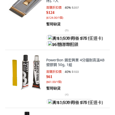
除), 1入
首購折扣價
40
%
$207
$124
(
$124.00/1個
)
暫時缺貨
(
9
)
满 $1,500 再省 $75 (王道卡)
$6 酷澎幣回饋
PowerBon 錫宏興業 4分鐘耐高溫AB
塑膠鋼 50g, 1組
首購折扣價
40
%
$103
$61
(
$61.00/1個
)
暫時缺貨
(
4
)
满 $1,500 再省 $75 (王道卡)