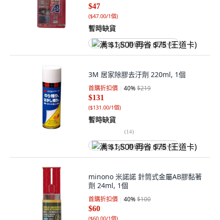
$47
(
$47.00/1個
)
暫時缺貨
满 $1,500 再省 $75 (王道卡)
3M 居家除膠去汙劑 220ml, 1個
首購折扣價
40
%
$219
$131
(
$131.00/1個
)
暫時缺貨
(
14
)
满 $1,500 再省 $75 (王道卡)
minono 米諾諾 針筒式金屬AB膠黏著
劑 24ml, 1個
首購折扣價
40
%
$100
$60
(
$60.00/1個
)