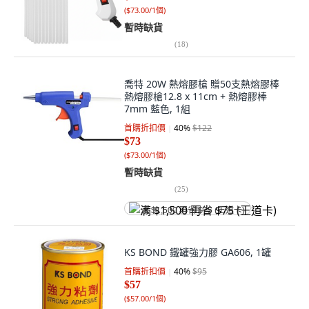
(
$73.00/1個
)
暫時缺貨
(
18
)
喬特 20W 熱熔膠槍 贈50支熱熔膠棒
熱熔膠槍12.8 x 11cm + 熱熔膠棒
7mm 藍色, 1組
首購折扣價
40
%
$122
$73
(
$73.00/1個
)
暫時缺貨
(
25
)
满 $1,500 再省 $75 (王道卡)
KS BOND 鐵罐強力膠 GA606, 1罐
首購折扣價
40
%
$95
$57
(
$57.00/1個
)