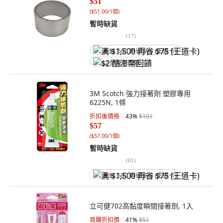
$51
(
$51.00/1個
)
暫時缺貨
(
17
)
满 $1,500 再省 $75 (王道卡)
$2 酷澎幣回饋
3M Scotch 強力接著劑 塑膠專用
6225N, 1條
折扣後價格
43
%
$101
$57
(
$57.00/1個
)
暫時缺貨
(
61
)
满 $1,500 再省 $75 (王道卡)
立可健702高黏度瞬間接著劑, 1入
首購折扣價
41
%
$51