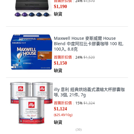
首購折扣價
24
%
$1,570
$1,190
缺貨
Maxwell House 麥斯威爾 House
Blend 中度阿拉比卡膠囊咖啡 100 粒,
100入, 8.8克
首購折扣價
24
%
$1,520
$1,150
缺貨
illy 意利 經典烘焙義式濃縮大杯膠囊咖
啡, 3個, 21件, 7g
首購折扣價
15
%
$1,324
$1,124
(
$25.49/10g
)
缺貨
(
30
)