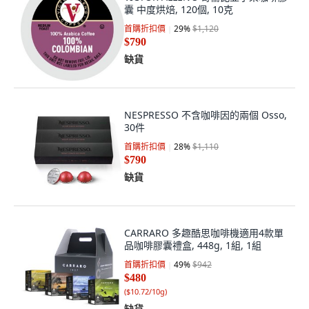
囊 中度烘焙, 120個, 10克
首購折扣價
29
%
$1,120
$790
缺貨
NESPRESSO 不含咖啡因的兩個 Osso,
30件
首購折扣價
28
%
$1,110
$790
缺貨
CARRARO 多趣酷思咖啡機適用4款單
品咖啡膠囊禮盒, 448g, 1組, 1組
首購折扣價
49
%
$942
$480
(
$10.72/10g
)
缺貨