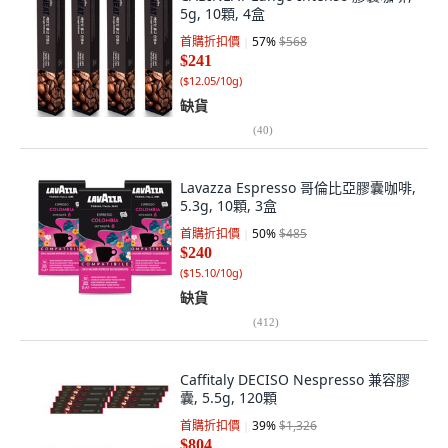
5g, 10顆, 4盒
首購折扣價
57
%
$568
$241
(
$12.05/10g
)
缺貨
(
40
)
Lavazza Espresso 哥倫比亞膠囊咖啡,
5.3g, 10顆, 3盒
首購折扣價
50
%
$485
$240
(
$15.10/10g
)
缺貨
(
412
)
Caffitaly DECISO Nespresso 兼容膠
囊, 5.5g, 120顆
首購折扣價
39
%
$1,326
$804