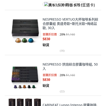
满 $1,500 再省 $75 (王道卡)
NESPRESSO VERTUO大杯咖啡系列綜
合膠囊組 奧達奇歐+斯托米歐+梅絡茲
歐, 30入
首購折扣價
28
%
$1,160
$830
缺貨
(
16
)
NESPRESSO 烘焙綜合膠囊咖啡組, 50
入
首購折扣價
28
%
$1,160
$830
缺貨
(
22
)
CABINEAT Lungo Intenso 膠囊咖啡,