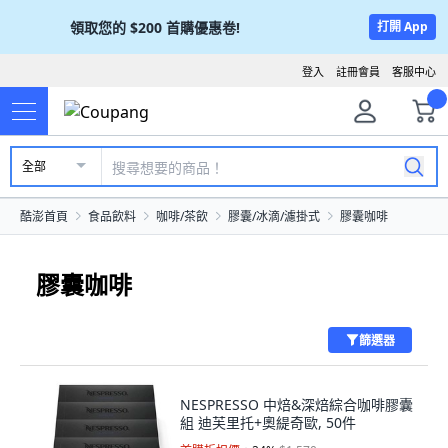
領取您的
$200
首購優惠卷!
打開 App
登入
註冊會員
客服中心
全部
酷澎首頁
食品飲料
咖啡/茶飲
膠囊/冰滴/濾掛式
膠囊咖啡
膠囊咖啡
篩選器
NESPRESSO 中焙&深焙綜合咖啡膠囊
組 迪芙里托+奧緹奇歐, 50件