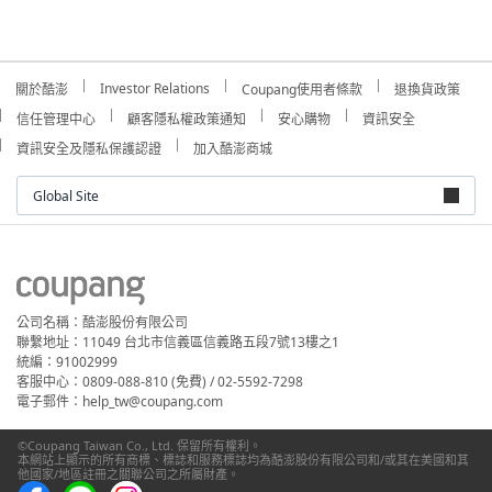
Investor Relations
關於酷澎
Coupang使用者條款
退換貨政策
信任管理中心
顧客隱私權政策通知
安心購物
資訊安全
資訊安全及隱私保護認證
加入酷澎商城
Global Site
公司名稱：酷澎股份有限公司
聯繫地址：11049 台北市信義區信義路五段7號13樓之1
統編：91002999
客服中心：0809-088-810 (免費) / 02-5592-7298
電子郵件：help_tw@coupang.com
©Coupang Taiwan Co., Ltd. 保留所有權利。
本網站上顯示的所有商標、標誌和服務標誌均為酷澎股份有限公司和/或其在美國和其
他國家/地區註冊之關聯公司之所屬財產。