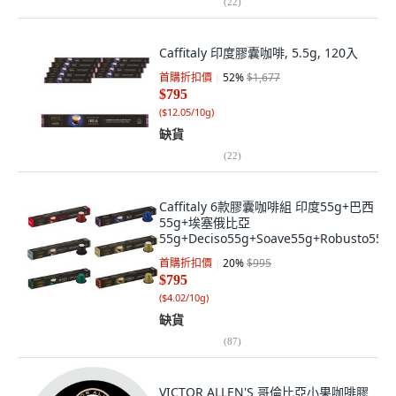
(
22
)
Caffitaly 印度膠囊咖啡, 5.5g, 120入
首購折扣價
52
%
$1,677
$795
(
$12.05/10g
)
缺貨
(
22
)
Caffitaly 6款膠囊咖啡組 印度55g+巴西
55g+埃塞俄比亞
55g+Deciso55g+Soave55g+Robusto55g,
330g, 6盒, 1組
首購折扣價
20
%
$995
$795
(
$4.02/10g
)
缺貨
(
87
)
VICTOR ALLEN'S 哥倫比亞小果咖啡膠