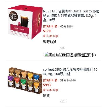
NESCAFE 雀巢咖啡 Dolce Gusto 多趣
酷思 城市系列美式咖啡膠囊, 8.5g, 1
盒, 16顆
首購折扣價
40
%
$284
$170
(
$12.50/10g
)
暫時缺貨
(
21
)
满 $1,500 再省 $75 (王道卡)
coffeeLORD 綜合風味咖啡膠囊組 10
款, 5g, 100顆, 1組
首購折扣價
39
%
$1,646
$993
(
$19.86/10g
)
缺貨
(
201
)