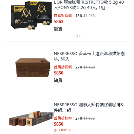
L'OR 膠囊咖啡 RISTRETTO款 5.2g 40
入+ONYX款 5.2g 40入, 1組
首購折扣價
18
%
$1,063
$863
缺貨
(
12
)
NESPRESSO 香草卡士達派溫和烘焙咖
啡, 60入
首購折扣價
27
%
$1,180
$850
缺貨
NESPRESSO 咖啡大師特調膠囊咖啡3
件組, 1組
首購折扣價
27
%
$1,175
$850
(
$52.80/10g
)