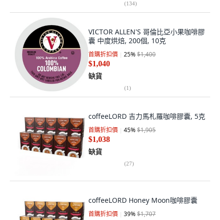
(
134
)
VICTOR ALLEN'S 哥倫比亞小果咖啡膠
囊 中度烘焙, 200個, 10克
首購折扣價
25
%
$1,400
$1,040
缺貨
(
1
)
coffeeLORD 吉力馬札羅咖啡膠囊, 5克
首購折扣價
45
%
$1,905
$1,038
缺貨
(
27
)
coffeeLORD Honey Moon咖啡膠囊
首購折扣價
39
%
$1,707