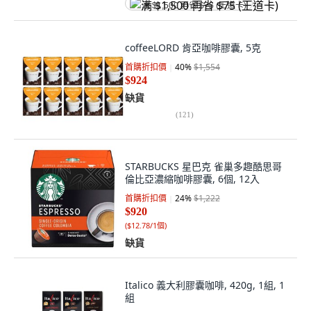
满 $1,500 再省 $75 (王道卡)
coffeeLORD 肯亞咖啡膠囊, 5克
首購折扣價
40
%
$1,554
$924
缺貨
(
121
)
STARBUCKS 星巴克 雀巢多趣酷思哥
倫比亞濃縮咖啡膠囊, 6個, 12入
首購折扣價
24
%
$1,222
$920
(
$12.78/1個
)
缺貨
Italico 義大利膠囊咖啡, 420g, 1組, 1
組