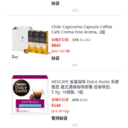
缺貨
(
23
)
Chibi Capissimo Capsule Coffee
Cafe Crema Fine Aroma, 2組
首購折扣價
33
%
$1,262
$843
(
$421.50/1套
)
缺貨
(
97
)
NESCAFE 雀巢咖啡 Dolce Gusto 多趣
酷思 義式濃縮咖啡膠囊 低咖啡因,
5.5g, 16個裝, 1組
首購折扣價
40
%
$240
$144
(
$16.36/10g
)
暫時缺貨
(
12
)