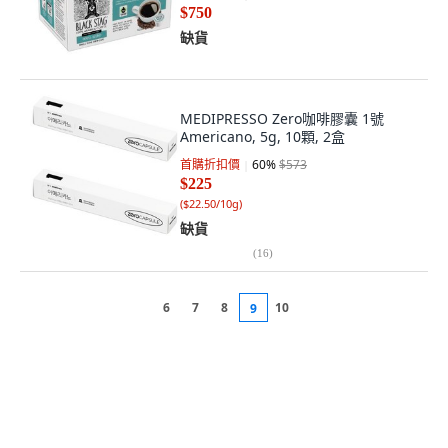
$750
缺貨
MEDIPRESSO Zero咖啡膠囊 1號
Americano, 5g, 10顆, 2盒
首購折扣價
60
%
$573
$225
(
$22.50/10g
)
缺貨
(
16
)
6
7
8
10
9