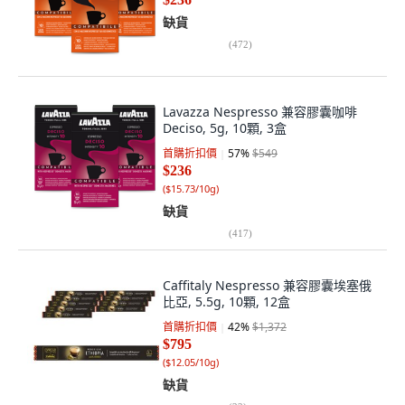
缺貨
(
472
)
Lavazza Nespresso 兼容膠囊咖啡
Deciso, 5g, 10顆, 3盒
首購折扣價
57
%
$549
$236
(
$15.73/10g
)
缺貨
(
417
)
Caffitaly Nespresso 兼容膠囊埃塞俄
比亞, 5.5g, 10顆, 12盒
首購折扣價
42
%
$1,372
$795
(
$12.05/10g
)
缺貨