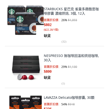
STARBUCKS 星巴克 雀巢多趣酷思咖
啡膠囊 濃縮烘焙, 3個, 12入
首購折扣價
26
%
$1,093
$802
(
$22.28/1個
)
缺貨
(
32
)
NESPRESSO 無咖啡因溫和烘焙咖啡,
30入
首購折扣價
29
%
$1,130
$800
缺貨
(
1
)
LAVAZZA Delicato咖啡膠囊, 30顆
首購折扣價
54
%
$518
$236