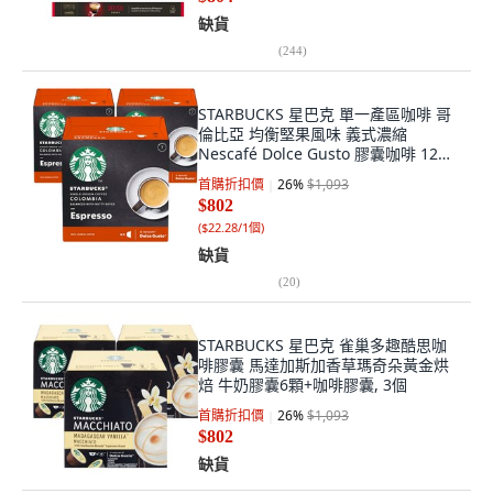
缺貨
(
244
)
STARBUCKS 星巴克 單一產區咖啡 哥
倫比亞 均衡堅果風味 義式濃縮
Nescafé Dolce Gusto 膠囊咖啡 12入,
3個
首購折扣價
26
%
$1,093
$802
(
$22.28/1個
)
缺貨
(
20
)
STARBUCKS 星巴克 雀巢多趣酷思咖
啡膠囊 馬達加斯加香草瑪奇朵黃金烘
焙 牛奶膠囊6顆+咖啡膠囊, 3個
首購折扣價
26
%
$1,093
$802
缺貨