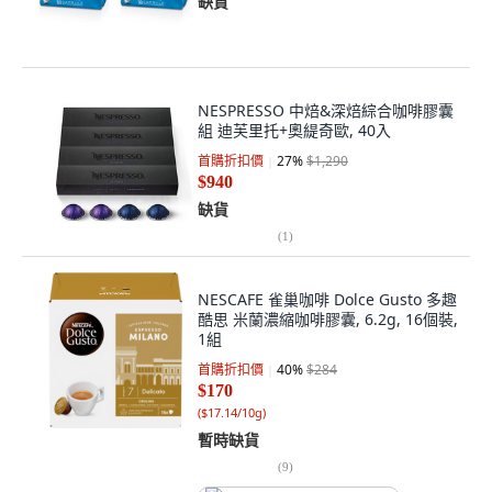
缺貨
NESPRESSO 中焙&深焙綜合咖啡膠囊
組 迪芙里托+奧緹奇歐, 40入
首購折扣價
27
%
$1,290
$940
缺貨
(
1
)
NESCAFE 雀巢咖啡 Dolce Gusto 多趣
酷思 米蘭濃縮咖啡膠囊, 6.2g, 16個裝,
1組
首購折扣價
40
%
$284
$170
(
$17.14/10g
)
暫時缺貨
(
9
)