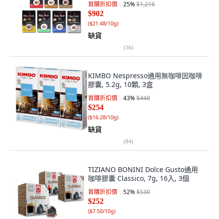
首購折扣價
25
%
$1,216
$902
(
$21.48/10g
)
缺貨
(
36
)
KIMBO Nespresso通用無咖啡因咖啡
膠囊, 5.2g, 10顆, 3盒
首購折扣價
43
%
$448
$254
(
$16.28/10g
)
缺貨
(
84
)
TIZIANO BONINI Dolce Gusto通用
咖啡膠囊 Classico, 7g, 16入, 3個
首購折扣價
52
%
$530
$252
(
$7.50/10g
)