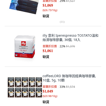
首購折扣價
29
%
$1,527
$1,069
(
$26.73/10g
)
缺貨
(
11
)
illy 意利 Iperespresso TOSTATO溫和
絲滑咖啡膠囊, 36個, 18入
首購折扣價
22
%
$1,376
$1,061
缺貨
coffeeLORD 無咖啡因經典咖啡膠囊,
10盒, 5g, 10顆
首購折扣價
33
%
$1,574
$1,049
(
$20.98/10g
)
缺貨