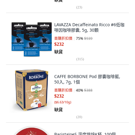
(
23
)
LAVAZZA Decaffeinato Ricco #6低咖
啡因咖啡膠囊, 5g, 30顆
首購折扣價
75
%
$939
$232
缺貨
(
315
)
CAFFE BORBONE Pod 膠囊咖啡藍,
50入, 7g, 1個
首購折扣價
40
%
$388
$232
(
$6.63/10g
)
缺貨
(
20
)
BaristaJoeS 深度烘焙K杯, 100個