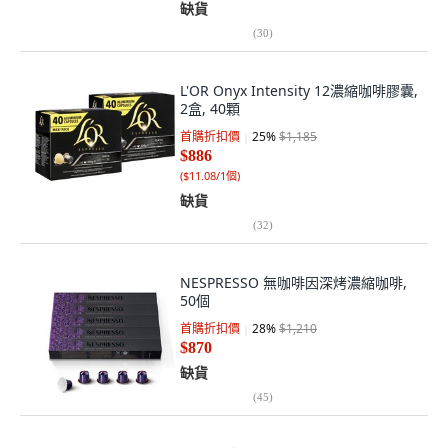
缺貨
(
30
)
L'OR Onyx Intensity 12濃縮咖啡膠囊,
2盒, 40顆
首購折扣價
25
%
$1,185
$886
(
$11.08/1個
)
缺貨
(
32
)
NESPRESSO 無咖啡因深烤濃縮咖啡,
50個
首購折扣價
28
%
$1,210
$870
缺貨
(
45
)