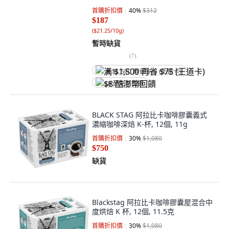
首購折扣價
40
%
$312
$187
(
$21.25/10g
)
暫時缺貨
(
7
)
满 $1,500 再省 $75 (王道卡)
$8 酷澎幣回饋
BLACK STAG 阿拉比卡咖啡膠囊義式
濃縮咖啡深焙 K-杯, 12個, 11g
首購折扣價
30
%
$1,080
$750
缺貨
Blackstag 阿拉比卡咖啡膠囊屋混合中
度烘焙 K 杯, 12個, 11.5克
首購折扣價
30
%
$1,080