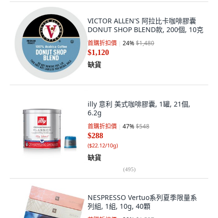
VICTOR ALLEN'S 阿拉比卡咖啡膠囊
DONUT SHOP BLEND款, 200個, 10克
首購折扣價
24
%
$1,480
$1,120
缺貨
illy 意利 美式咖啡膠囊, 1罐, 21個,
6.2g
首購折扣價
47
%
$548
$288
(
$22.12/10g
)
缺貨
(
495
)
NESPRESSO Vertuo系列夏季限量系
列組, 1組, 10g, 40顆