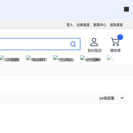
登入
註冊會員
客服中心
成為賣家
我的酷澎
購物車
文具圖書
食品飲料
生活用品
女性服飾
運動戶外
60
每頁筆