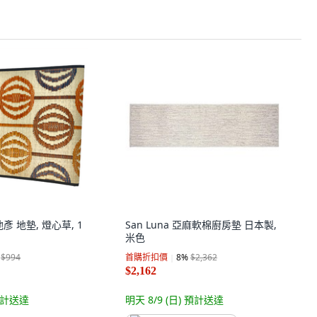
池彥 地墊, 燈心草, 1
San Luna 亞麻軟棉廚房墊 日本製,
米色
$994
首購折扣價
8
%
$2,362
$2,162
計送達
明天 8/9 (日)
預計送達