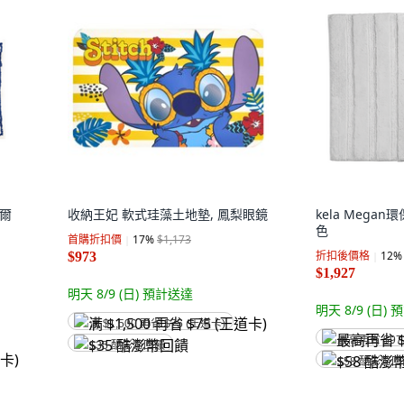
威爾
收納王妃 軟式珪藻土地墊, 鳳梨眼鏡
kela Mega
色
首購折扣價
17
%
$1,173
折扣後價格
12
%
$973
$1,927
明天 8/9 (日)
預計送達
明天 8/9 (日)
預
满 $1,500 再省 $75 (王道卡)
最高再省 $97
$35 酷澎幣回饋
$58 酷澎幣