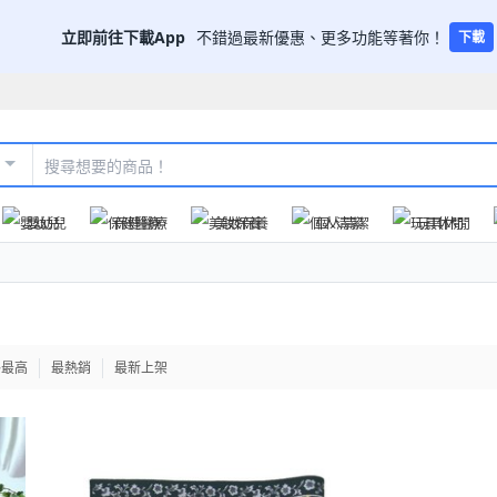
立即前往下載App
不錯過最新優惠、更多功能等著你！
下載
嬰幼兒
保健醫療
美妝保養
個人清潔
玩具休閒
格最高
最熱銷
最新上架