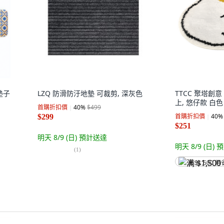
墊子
LZQ 防滑防汙地墊 可裁剪, 深灰色
TTCC 聚塔創意
上, 悠仔款 白色
首購折扣價
40
%
$499
首購折扣價
40
%
$299
$251
明天 8/9 (日)
預計送達
明天 8/9 (日)
預
(
1
)
满 $1,500 再