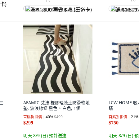
满 $1,500 再省 $75 (王道卡)
满 $1,500 再
 三
AFAMIC 艾法 橡膠珪藻土防滑軟地
LCW HOME 
墊, 波浪線條 黑色 + 白色, 1個
睛
首購折扣價
40
%
$499
首購折扣價
21
%
$299
$750
明天 8/9 (日)
預計送達
明天 8/9 (日)
預