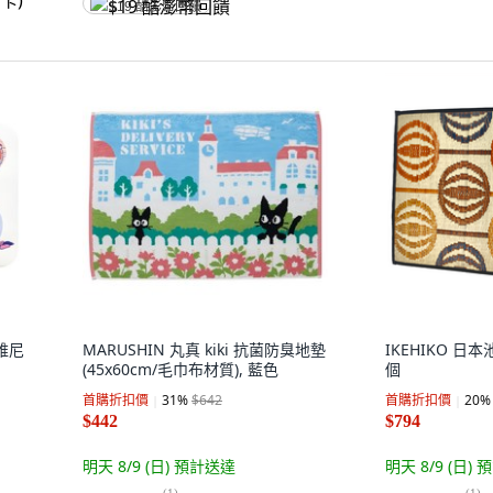
$19 酷澎幣回饋
維尼
MARUSHIN 丸真 kiki 抗菌防臭地墊
IKEHIKO 日本
(45x60cm/毛巾布材質), 藍色
個
首購折扣價
31
%
$642
首購折扣價
20
%
$442
$794
明天 8/9 (日)
預計送達
明天 8/9 (日)
預
(
1
)
(
1
)