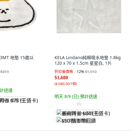
 3MT 地墊 15歲以
KELA Lindano純棉吸水地墊 1.8kg
120 x 70 x 1.5cm 星星白, 1片
$419
折扣後價格
12
%
$1,910
$1,680
(
$1680.00/1個
)
計送達
明天 8/9 (日)
預計送達
省 $75 (王道卡)
(
1
)
最高再省 $84 (王道卡)
$50 酷澎幣回饋