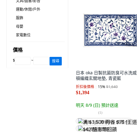
文具/圖書/影音
運動/休閒/戶外
服飾
母嬰
家電數位
價格
$
~
搜尋
日本 oka 日製抗菌防臭可水洗
頓編織玄關地墊, 青瓷藍
折扣後價格
15
%
$1,640
$1,394
明天 8/9 (日)
預計送達
(
1
)
满 $1,500 再省 $75 (王道卡)
$42 酷澎幣回饋