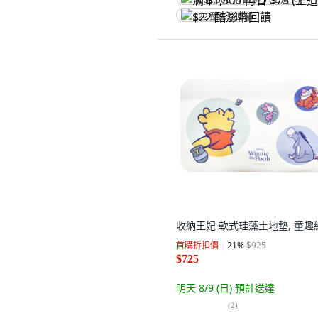
满 $1,500 再省 $75 (王道卡)
$22 酷澎幣回饋
收納王妃 軟式珪藻土地墊, 童趣
首購折扣價
21
%
$925
$725
明天 8/9 (日)
預計送達
(
2
)