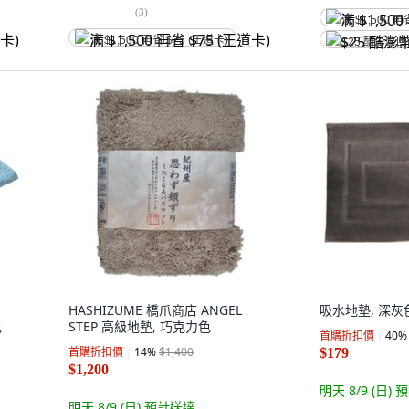
(
3
)
满 $1,500 再
满 $1,500 再省 $75 (王道卡)
$25 酷澎幣
HASHIZUME 橋爪商店 ANGEL
吸水地墊, 深灰
色
STEP 高級地墊, 巧克力色
首購折扣價
40
%
首購折扣價
14
%
$1,400
$179
$1,200
明天 8/9 (日)
預
明天 8/9 (日)
預計送達