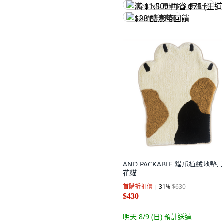
满 $1,500 再省 $75 (王道卡)
$28 酷澎幣回饋
AND PACKABLE 貓爪植絨地墊,
花貓
首購折扣價
31
%
$630
$430
明天 8/9 (日)
預計送達