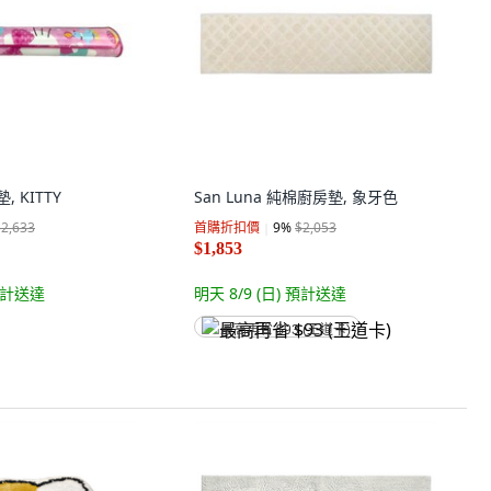
墊, KITTY
San Luna 純棉廚房墊, 象牙色
$2,633
首購折扣價
9
%
$2,053
$1,853
計送達
明天 8/9 (日)
預計送達
最高再省 $93 (王道卡)