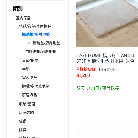
類別
室內家居
地毯/靠墊/室內拖鞋
腳踏墊/廚房地墊
PVC 腳踏墊/廚房地墊
布腳踏墊/廚房地墊
HASHIZUME 橋爪商店 ANGEL
靠墊/抱枕
STEP 可機洗地墊 日本製, 米色
坐墊
首購折扣價
14
%
$1,400
$1,200
室內拖鞋
遊戲/多功能地墊
明天 8/9 (日)
預計送達
家居織品
收納/整理
居家裝飾
傢俱
寢具