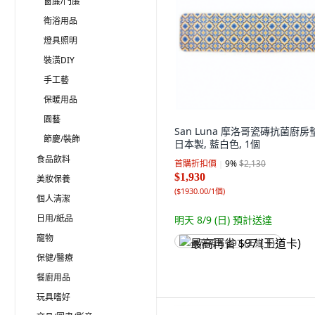
窗簾/門簾
衛浴用品
燈具照明
裝潢DIY
手工藝
保暖用品
園藝
San Luna 摩洛哥瓷磚抗菌廚房
節慶/裝飾
日本製, 藍白色, 1個
食品飲料
首購折扣價
9
%
$2,130
$1,930
美妝保養
(
$1930.00/1個
)
個人清潔
日用/紙品
明天 8/9 (日)
預計送達
寵物
最高再省 $97 (王道卡)
保健/醫療
餐廚用品
玩具嗜好