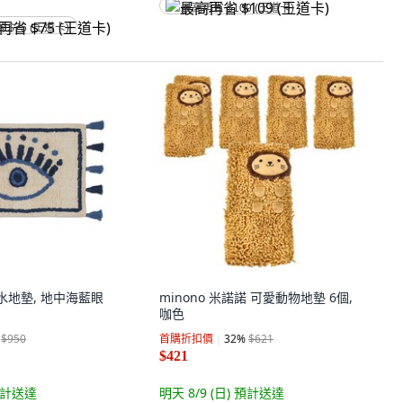
最高再省 $109 (王道卡)
省 $75 (王道卡)
吸水地墊, 地中海藍眼
minono 米諾諾 可愛動物地墊 6個,
咖色
$950
首購折扣價
32
%
$621
$421
計送達
明天 8/9 (日)
預計送達