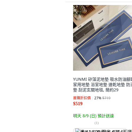
YUNMI 矽藻泥地墊 吸水防油腳
家用地墊 浴室地墊 速乾地墊 防
墊 刮泥玄關地毯, 簡約29
首購折扣價
27
%
$719
$519
明天 8/9 (日)
預計送達
(
1
)