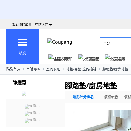
加到我的最愛
申請入駐
全部
類別
爸氣父親節
火箭速配
火箭跨境
酷澎首頁
首購專區
室內家居
地毯/靠墊/室內拖鞋
腳踏墊/廚房地墊
篩選器
腳踏墊/廚房地墊
酷澎評分排名
價格最低
價
僅顯示
僅顯示
僅顯示