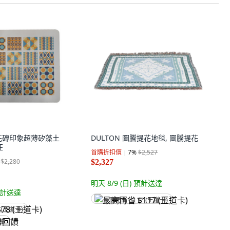
花磚印象超薄矽藻土
DULTON 圖騰提花地毯, 圖騰提花
狂
首購折扣價
7
%
$2,527
$2,280
$2,327
明天 8/9 (日)
預計送達
計送達
最高再省 $117 (王道卡)
 (王道卡)
回饋