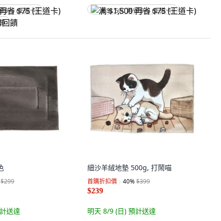
省 $75 (王道卡)
满 $1,500 再省 $75 (王道卡)
回饋
色
細沙羊絨地墊 500g, 打鬧喵
$299
首購折扣價
40
%
$399
$239
計送達
明天 8/9 (日)
預計送達