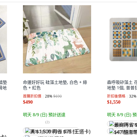
踏墊
命運好好玩 硅藻土地墊, 白色 + 綠
森呼吸矽藻土 
滑地
色 + 紅色
地墊 1個, 普普
首購折扣價
28
%
$690
折扣後價格
32
%
$490
$1,550
明天 8/9 (日)
預計送達
明天 8/9 (日)
預
(
2
)
最高再省 $78
满 $1,500 再省 $75 (王道卡)
$47 酷澎幣