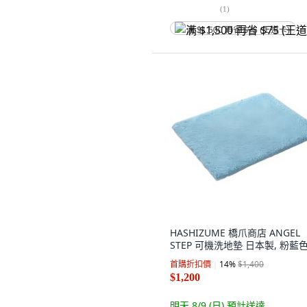
(
1
)
满 $1,500 再省 $75 (王道卡)
HASHIZUME 橋爪商店 ANGEL
STEP 可機洗地墊 日本製, 粉藍
首購折扣價
14
%
$1,400
$1,200
明天 8/9 (日)
預計送達