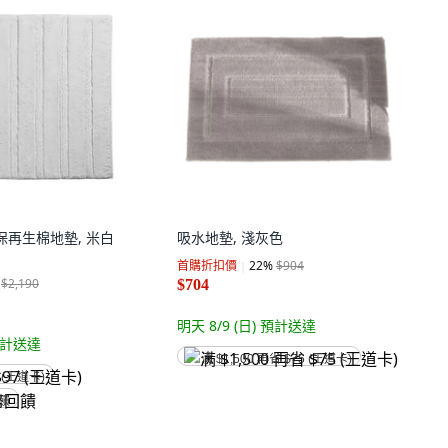
n環保再生棉地墊, 米白
吸水地墊, 淺灰色
首購折扣價
22
%
$904
$2,190
$704
明天 8/9 (日)
預計送達
計送達
满 $1,500 再省 $75 (王道卡)
 (王道卡)
回饋