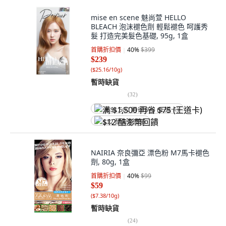
mise en scene 魅尚萱 HELLO
BLEACH 泡沫褪色劑 輕鬆褪色 呵護秀
髮 打造完美髮色基礎, 95g, 1盒
首購折扣價
40
%
$399
$239
(
$25.16/10g
)
暫時缺貨
(
32
)
满 $1,500 再省 $75 (王道卡)
$12 酷澎幣回饋
NAIRIA 奈良彌亞 漂色粉 M7馬卡褪色
劑, 80g, 1盒
首購折扣價
40
%
$99
$59
(
$7.38/10g
)
暫時缺貨
(
24
)