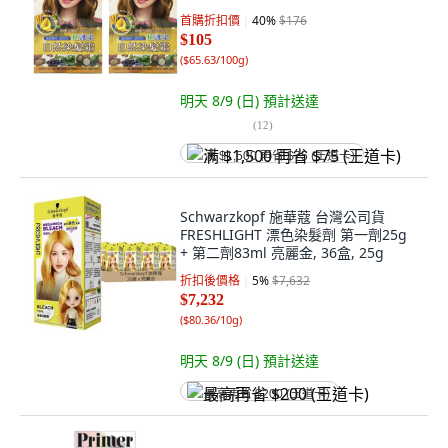
首購折扣價
40
%
$176
$105
(
$65.63/100g
)
明天 8/9 (日)
預計送達
(
12
)
满 $1,500 再省 $75 (王道卡)
Schwarzkopf 施華蔻 台灣公司貨
FRESHLIGHT 漂色染髮劑 第一劑25g
+ 第二劑83ml 亮麗金, 36盒, 25g
折扣後價格
5
%
$7,632
$7,232
(
$80.36/10g
)
明天 8/9 (日)
預計送達
最高再省 $200 (王道卡)