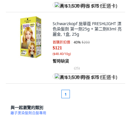
满 $1,500 再省 $75 (王道卡)
Schwarzkopf 施華蔻 FRESHLIGHT 漂
色染髮劑 第一劑25g + 第二劑83ml 亮
麗金, 1盒, 25g
首購折扣價
40
%
$203
$121
(
$48.40/10g
)
暫時缺貨
(
25
)
满 $1,500 再省 $75 (王道卡)
1
與一起瀏覽的類別
離子燙
染髮劑
白髮專用