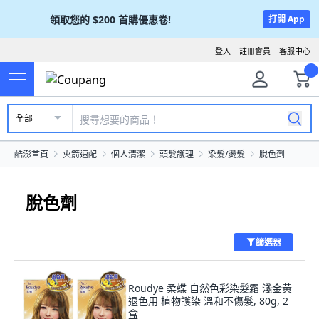
領取您的
$200
首購優惠卷!
打開 App
登入
註冊會員
客服中心
全部
酷澎首頁
火箭速配
個人清潔
頭髮護理
染髮/燙髮
脫色劑
脫色劑
篩選器
Roudye 柔蝶 自然色彩染髮霜 淺金黃
退色用 植物護染 溫和不傷髮, 80g, 2
盒