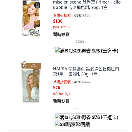
mise en scene 魅尚萱 Primer Hello
Bubble 泡沫褪色劑, 95g, 1盒
首購折扣價
69
%
$450
$136
(
$14.32/10g
)
暫時缺貨
(
2126
)
满 $1,500 再省 $75 (王道卡)
NAIRIA 奈良彌亞 護髮漂色粉褪色劑
第1劑 + 第2劑, 80g, 1盒
首購折扣價
40
%
$127
$76
(
$9.50/10g
)
暫時缺貨
(
7
)
满 $1,500 再省 $75 (王道卡)
$3 酷澎幣回饋