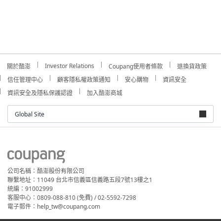
Investor Relations
關於酷澎
Coupang使用者條款
退換貨政策
信任管理中心
顧客隱私權政策通知
安心購物
資訊安全
資訊安全及隱私保護認證
加入酷澎商城
Global Site
公司名稱：酷澎股份有限公司
聯繫地址：11049 台北市信義區信義路五段7號13樓之1
統編：91002999
客服中心：0809-088-810 (免費) / 02-5592-7298
電子郵件：help_tw@coupang.com