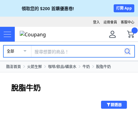
領取您的
$200
首購優惠卷!
打開 App
登入
註冊會員
客服中心
全部
酷澎首頁
火箭生鮮
咖啡/飲品/礦泉水
牛奶
脫脂牛奶
脫脂牛奶
篩選器