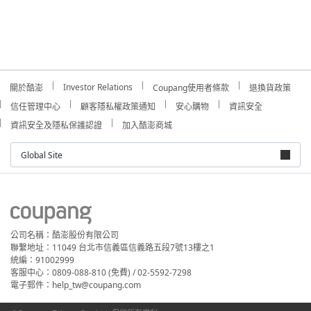
Investor Relations
關於酷澎
Coupang使用者條款
退換貨政策
信任管理中心
顧客隱私權政策通知
安心購物
資訊安全
資訊安全及隱私保護認證
加入酷澎商城
Global Site
公司名稱：酷澎股份有限公司
聯繫地址：11049 台北市信義區信義路五段7號13樓之1
統編：91002999
客服中心：0809-088-810 (免費) / 02-5592-7298
電子郵件：help_tw@coupang.com