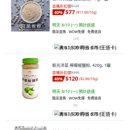
首購折扣價
$129
$77
40
%
(
$11.00/10g
)
明天 8/10 (一)
預計送達
酷澎直售 ∙ WOW免運 ∙ 免費退貨
(
20
)
满 $1,500 再省 $75 (王道卡)
新光洋菜 檸檬椒鹽粉, 420g, 1罐
首購折扣價
$200
$120
40
%
(
$2.86/10g
)
明天 8/10 (一)
預計送達
酷澎直售 ∙ WOW免運 ∙ 免費退貨
(
6
)
满 $1,500 再省 $75 (王道卡)