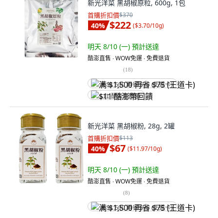
新光洋菜 黑胡椒原粒, 600g, 1包
首購折扣價
$370
$222
40
%
(
$3.70/10g
)
明天 8/10 (一)
預計送達
酷澎直售 ∙ WOW免運 ∙ 免費退貨
(
18
)
满 $1,500 再省 $75 (王道卡)
$11 酷澎幣回饋
新光洋菜 黑胡椒粉, 28g, 2罐
首購折扣價
$113
$67
40
%
(
$11.97/10g
)
明天 8/10 (一)
預計送達
酷澎直售 ∙ WOW免運 ∙ 免費退貨
(
8
)
满 $1,500 再省 $75 (王道卡)