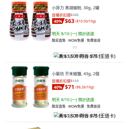
小菲力 黑胡椒粉, 30g, 2罐
首購折扣價
$105
$63
40
%
(
$10.50/10g
)
明天 8/10 (一)
預計送達
酷澎直售 ∙ WOW免運 ∙ 免費退貨
(
1
)
满 $1,500 再省 $75 (王道卡)
小磨坊 芥末椒鹽, 43g, 2個
首購折扣價
$119
$71
40
%
(
$8.26/10g
)
明天 8/10 (一)
預計送達
酷澎直售 ∙ WOW免運 ∙ 免費退貨
满 $1,500 再省 $75 (王道卡)