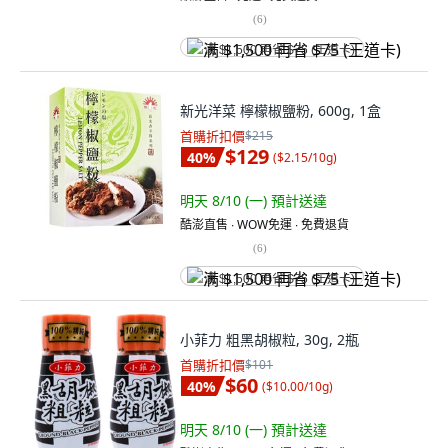
(
6
)
满 $1,500 再省 $75 (王道卡)
新光洋菜 檸檬椒鹽粉, 600g, 1盒
首購折扣價
$215
$129
40
%
(
$2.15/10g
)
明天 8/10 (一)
預計送達
酷澎直售 ∙ WOW免運 ∙ 免費退貨
(
6
)
满 $1,500 再省 $75 (王道卡)
小菲力 粗黑胡椒粒, 30g, 2瓶
首購折扣價
$101
$60
40
%
(
$10.00/10g
)
明天 8/10 (一)
預計送達