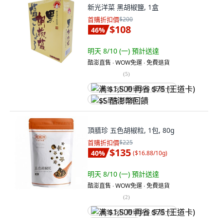
新光洋菜 黑胡椒鹽, 1盒
首購折扣價
$200
$108
46
%
明天 8/10 (一)
預計送達
酷澎直售 ∙ WOW免運 ∙ 免費退貨
(
5
)
满 $1,500 再省 $75 (王道卡)
$5 酷澎幣回饋
頂膳珍 五色胡椒粒, 1包, 80g
首購折扣價
$225
$135
40
%
(
$16.88/10g
)
明天 8/10 (一)
預計送達
酷澎直售 ∙ WOW免運 ∙ 免費退貨
(
2
)
满 $1,500 再省 $75 (王道卡)