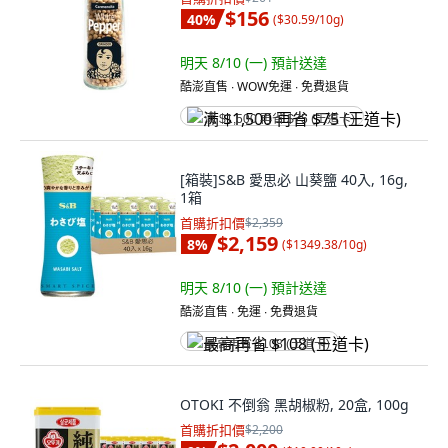
$156
40
%
(
$30.59/10g
)
明天 8/10 (一)
預計送達
酷澎直售 ∙ WOW免運 ∙ 免費退貨
满 $1,500 再省 $75 (王道卡)
[箱裝]S&B 愛思必 山葵鹽 40入, 16g,
1箱
首購折扣價
$2,359
$2,159
8
%
(
$1349.38/10g
)
明天 8/10 (一)
預計送達
酷澎直售 ∙ 免運 ∙ 免費退貨
最高再省 $108 (王道卡)
OTOKI 不倒翁 黑胡椒粉, 20盒, 100g
首購折扣價
$2,200