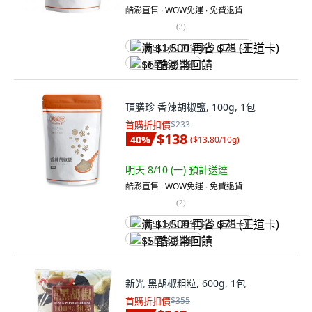
酷澎直售 ∙ WOW免運 ∙ 免費退貨
(
3
)
满 $1,500 再省 $75 (王道卡)
$6 酷澎幣回饋
頂膳珍 香辣胡椒鹽, 100g, 1包
首購折扣價
$233
$138
40
%
(
$13.80/10g
)
明天 8/10 (一)
預計送達
酷澎直售 ∙ WOW免運 ∙ 免費退貨
(
2
)
满 $1,500 再省 $75 (王道卡)
$5 酷澎幣回饋
新光 黑胡椒粗粒, 600g, 1包
首購折扣價
$355