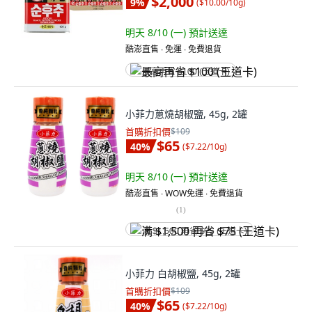
$2,000
9
%
(
$10.00/10g
)
明天 8/10 (一)
預計送達
酷澎直售 ∙ 免運 ∙ 免費退貨
最高再省 $100 (王道卡)
小菲力蔥燒胡椒鹽, 45g, 2罐
首購折扣價
$109
$65
40
%
(
$7.22/10g
)
明天 8/10 (一)
預計送達
酷澎直售 ∙ WOW免運 ∙ 免費退貨
(
1
)
满 $1,500 再省 $75 (王道卡)
小菲力 白胡椒鹽, 45g, 2罐
首購折扣價
$109
$65
40
%
(
$7.22/10g
)