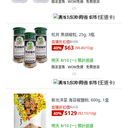
酷澎直售 ∙ WOW免運 ∙ 免費退貨
(
2
)
满 $1,500 再省 $75 (王道卡)
松井 黑胡椒粒, 25g, 3瓶
首購折扣價
$105
$63
40
%
(
$8.40/10g
)
明天 8/10 (一)
預計送達
酷澎直售 ∙ WOW免運 ∙ 免費退貨
(
3
)
满 $1,500 再省 $75 (王道卡)
新光洋菜 海苔椒鹽粉, 600g, 1盒
首購折扣價
$215
$129
40
%
(
$2.15/10g
)
明天 8/10 (一)
預計送達