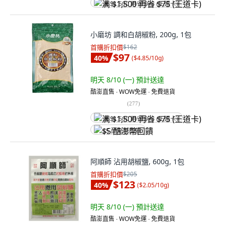
满 $1,500 再省 $75 (王道卡)
小磨坊 調和白胡椒粉, 200g, 1包
首購折扣價
$162
$97
40
%
(
$4.85/10g
)
明天 8/10 (一)
預計送達
酷澎直售 ∙ WOW免運 ∙ 免費退貨
(
277
)
满 $1,500 再省 $75 (王道卡)
$5 酷澎幣回饋
阿順師 沾用胡椒鹽, 600g, 1包
首購折扣價
$205
$123
40
%
(
$2.05/10g
)
明天 8/10 (一)
預計送達
酷澎直售 ∙ WOW免運 ∙ 免費退貨