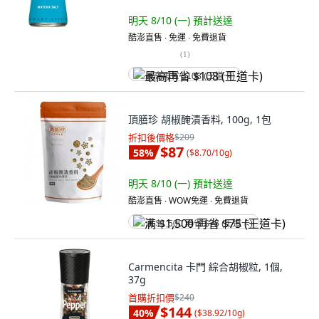
明天 8/10 (一)
預計送達
酷澎直售 ∙ 免運 ∙ 免費退貨
(
1
)
最高再省 $108 (王道卡)
頂膳珍 胡椒醃漬香料, 100g, 1包
折扣後價格
$209
$87
58
%
(
$8.70/10g
)
明天 8/10 (一)
預計送達
酷澎直售 ∙ WOW免運 ∙ 免費退貨
满 $1,500 再省 $75 (王道卡)
Carmencita 卡門 綜合胡椒粒, 1個,
37g
首購折扣價
$240
$144
40
%
(
$38.92/10g
)