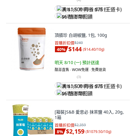
满 $1,500 再省 $75 (王道卡)
$6 酷澎幣回饋
頂膳珍 白胡椒鹽, 1包, 100g
首購折扣價
$240
$144
40
%
(
$14.40/10g
)
明天 8/10 (一)
預計送達
酷澎直售 ∙ WOW免運 ∙ 免費退貨
(
3
)
满 $1,500 再省 $75 (王道卡)
$6 酷澎幣回饋
[箱裝]S&B 愛思必 抹茶鹽 40入, 20g,
1箱
首購折扣價
$2,359
$2,159
8
%
(
$1079.50/10g
)