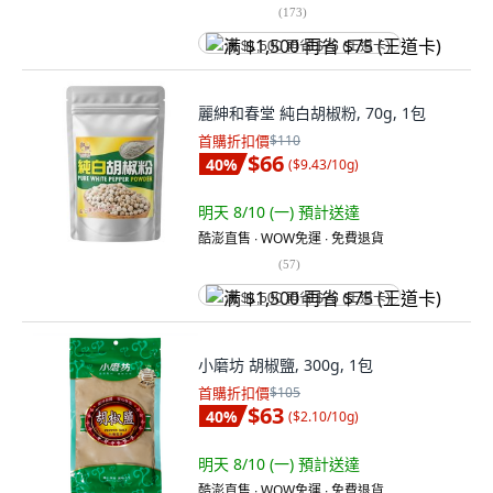
(
173
)
满 $1,500 再省 $75 (王道卡)
麗紳和春堂 純白胡椒粉, 70g, 1包
首購折扣價
$110
$66
40
%
(
$9.43/10g
)
明天 8/10 (一)
預計送達
酷澎直售 ∙ WOW免運 ∙ 免費退貨
(
57
)
满 $1,500 再省 $75 (王道卡)
小磨坊 胡椒鹽, 300g, 1包
首購折扣價
$105
$63
40
%
(
$2.10/10g
)
明天 8/10 (一)
預計送達
酷澎直售 ∙ WOW免運 ∙ 免費退貨