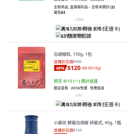
全新商品
,
盒損福利品 – 全新未開封
(2)
最低
63
(
328
)
满 $1,500 再省 $75 (王道卡)
$3 酷澎幣回饋
白胡椒粒, 150g, 1包
首購折扣價
$200
$120
40
%
(
$8.00/10g
)
明天 8/10 (一)
預計送達
酷澎直售 ∙ WOW免運 ∙ 免費退貨
(
15
)
满 $1,500 再省 $75 (王道卡)
小磨坊 鮮磨白胡椒 研磨式, 45g, 1瓶
首購折扣價
$128