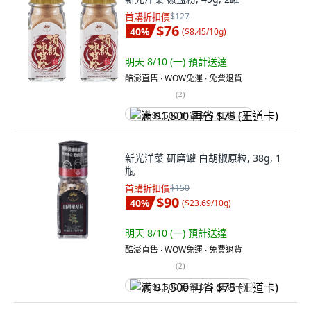
首購折扣價
$127
$76
40
%
(
$8.45/10g
)
明天 8/10 (一)
預計送達
酷澎直售 ∙ WOW免運 ∙ 免費退貨
(
2
)
满 $1,500 再省 $75 (王道卡)
新光洋菜 研磨罐 白胡椒原粒, 38g, 1
瓶
首購折扣價
$150
$90
40
%
(
$23.69/10g
)
明天 8/10 (一)
預計送達
酷澎直售 ∙ WOW免運 ∙ 免費退貨
(
2
)
满 $1,500 再省 $75 (王道卡)