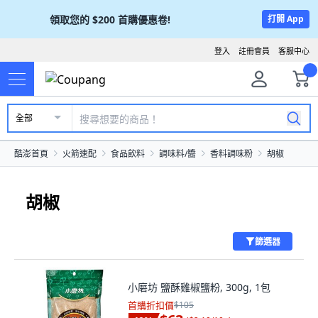
領取您的
$200
首購優惠卷!
打開 App
登入
註冊會員
客服中心
全部
酷澎首頁
火箭速配
食品飲料
調味料/醬
香料調味粉
胡椒
胡椒
篩選器
小磨坊 鹽酥雞椒鹽粉, 300g, 1包
首購折扣價
$105