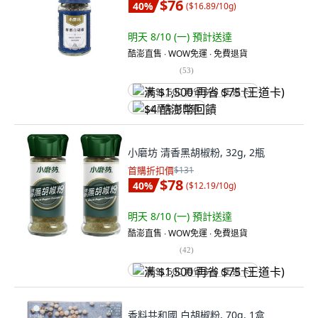
$76
40
%
(
$16.89/10g
)
明天 8/10 (一)
預計送達
酷澎直售 ∙ WOW免運 ∙ 免費退貨
(
53
)
满 $1,500 再省 $75 (王道卡)
$4 酷澎幣回饋
小磨坊 清香黑胡椒粉, 32g, 2瓶
首購折扣價
$131
$78
40
%
(
$12.19/10g
)
明天 8/10 (一)
預計送達
酷澎直售 ∙ WOW免運 ∙ 免費退貨
(
42
)
满 $1,500 再省 $75 (王道卡)
香料共和國 白胡椒粉, 70g, 1盒