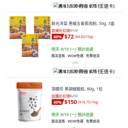
满 $1,500 再省 $75 (王道卡)
新光洋菜 黑椒五香蒸肉粉, 50g, 3盒
首購折扣價
$120
$72
40
%
(
$4.80/10g
)
明天 8/10 (一)
預計送達
酷澎直售 ∙ WOW免運 ∙ 免費退貨
(
10
)
满 $1,500 再省 $75 (王道卡)
頂膳珍 黑胡椒粗粒, 80g, 1包
首購折扣價
$250
$150
40
%
(
$18.75/10g
)
明天 8/10 (一)
預計送達
酷澎直售 ∙ WOW免運 ∙ 免費退貨
(
4
)