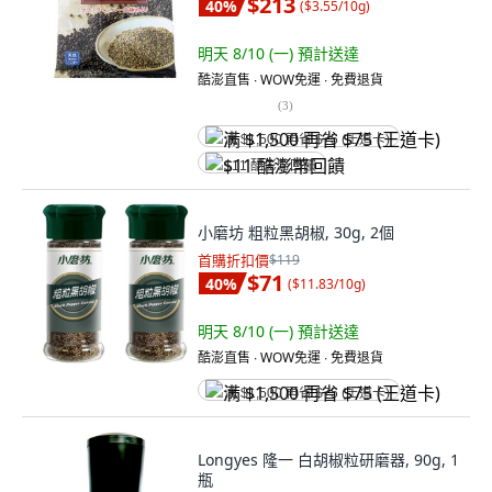
$213
40
%
(
$3.55/10g
)
明天 8/10 (一)
預計送達
酷澎直售 ∙ WOW免運 ∙ 免費退貨
(
3
)
满 $1,500 再省 $75 (王道卡)
$11 酷澎幣回饋
小磨坊 粗粒黑胡椒, 30g, 2個
首購折扣價
$119
$71
40
%
(
$11.83/10g
)
明天 8/10 (一)
預計送達
酷澎直售 ∙ WOW免運 ∙ 免費退貨
满 $1,500 再省 $75 (王道卡)
Longyes 隆一 白胡椒粒研磨器, 90g, 1
瓶