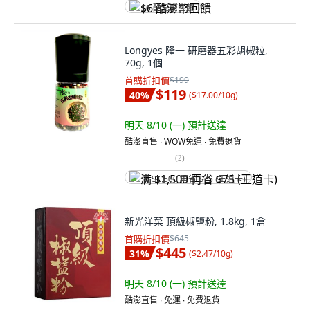
$6 酷澎幣回饋
Longyes 隆一 研磨器五彩胡椒粒,
70g, 1個
首購折扣價
$199
$119
40
%
(
$17.00/10g
)
明天 8/10 (一)
預計送達
酷澎直售 ∙ WOW免運 ∙ 免費退貨
(
2
)
满 $1,500 再省 $75 (王道卡)
新光洋菜 頂級椒鹽粉, 1.8kg, 1盒
首購折扣價
$645
$445
31
%
(
$2.47/10g
)
明天 8/10 (一)
預計送達
酷澎直售 ∙ 免運 ∙ 免費退貨