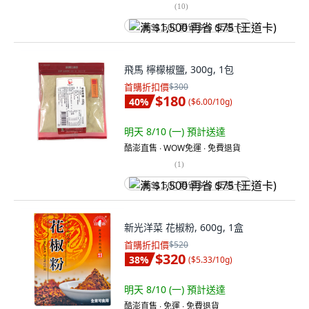
(
10
)
满 $1,500 再省 $75 (王道卡)
飛馬 檸檬椒鹽, 300g, 1包
首購折扣價
$300
$180
40
%
(
$6.00/10g
)
明天 8/10 (一)
預計送達
酷澎直售 ∙ WOW免運 ∙ 免費退貨
(
1
)
满 $1,500 再省 $75 (王道卡)
新光洋菜 花椒粉, 600g, 1盒
首購折扣價
$520
$320
38
%
(
$5.33/10g
)
明天 8/10 (一)
預計送達
酷澎直售 ∙ 免運 ∙ 免費退貨