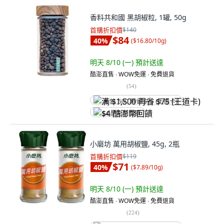
香料共和國 黑胡椒粒, 1罐, 50g
首購折扣價
$140
$84
40
%
(
$16.80/10g
)
明天 8/10 (一)
預計送達
酷澎直售 ∙ WOW免運 ∙ 免費退貨
(
54
)
满 $1,500 再省 $75 (王道卡)
$4 酷澎幣回饋
小磨坊 萬用胡椒鹽, 45g, 2瓶
首購折扣價
$119
$71
40
%
(
$7.89/10g
)
明天 8/10 (一)
預計送達
酷澎直售 ∙ WOW免運 ∙ 免費退貨
(
224
)