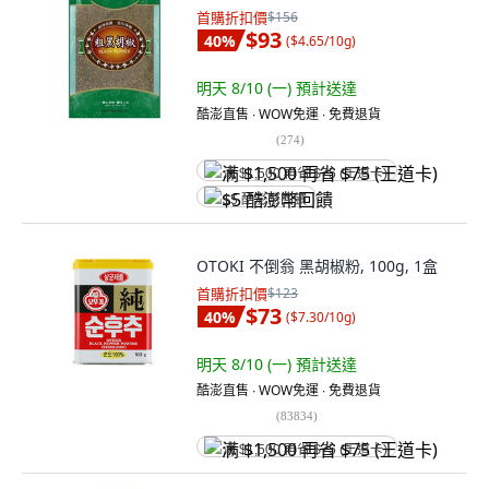
首購折扣價
$156
$93
40
%
(
$4.65/10g
)
明天 8/10 (一)
預計送達
酷澎直售 ∙ WOW免運 ∙ 免費退貨
(
274
)
满 $1,500 再省 $75 (王道卡)
$5 酷澎幣回饋
OTOKI 不倒翁 黑胡椒粉, 100g, 1盒
首購折扣價
$123
$73
40
%
(
$7.30/10g
)
明天 8/10 (一)
預計送達
酷澎直售 ∙ WOW免運 ∙ 免費退貨
(
83834
)
满 $1,500 再省 $75 (王道卡)