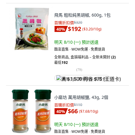
飛馬 粗粒純黑胡椒, 600g, 1包
首購折扣價
$320
$192
40
%
(
$3.20/10g
)
明天 8/10 (一)
預計送達
酷澎直售 ∙ WOW免運 ∙ 免費退貨
全新商品
,
盒損福利品 – 全新未開封
(2)
最低
192
(
79
)
满 $1,500 再省 $75 (王道卡)
小磨坊 萬用胡椒鹽, 43g, 2個
首購折扣價
$110
$66
40
%
(
$7.68/10g
)
明天 8/10 (一)
預計送達
酷澎直售 ∙ WOW免運 ∙ 免費退貨