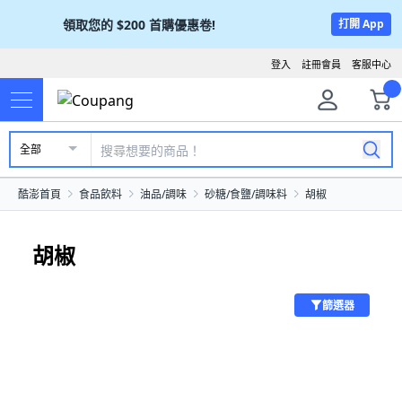
領取您的
$200
首購優惠卷!
打開 App
登入
註冊會員
客服中心
全部
酷澎首頁
食品飲料
油品/調味
砂糖/食鹽/調味料
胡椒
胡椒
篩選器