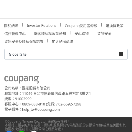
Investor Relations
關於酷澎
Coupang使用者條款
退換貨政策
信任管理中心
顧客隱私權政策通知
安心購物
資訊安全
資訊安全及隱私保護認證
加入酷澎商城
Global Site
公司名稱：酷澎股份有限公司
聯繫地址：11049 台北市信義區信義路五段7號13樓之1
統編：91002999
客服中心：0809-088-810 (免費) / 02-5592-7298
電子郵件：help_tw@coupang.com
©Coupang Taiwan Co., Ltd. 保留所有權利。
本網站上顯示的所有商標、標誌和服務標誌均為酷澎股份有限公司和/或其在美國和其
他國家/地區註冊之關聯公司之所屬財產。