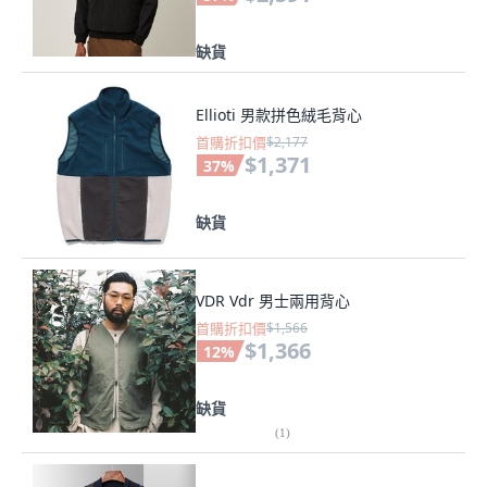
缺貨
Ellioti 男款拼色絨毛背心
首購折扣價
$2,177
$1,371
37
%
缺貨
VDR Vdr 男士兩用背心
首購折扣價
$1,566
$1,366
12
%
缺貨
(
1
)