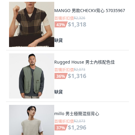
MANGO 男款CHECKV背心 57035967
首購折扣價
$2,326
$1,318
43
%
缺貨
Rugged House 男士內核配色佳
首購折扣價
$2,073
$1,316
36
%
缺貨
millo 男士極簡混搭背心
首購折扣價
$2,073
$1,296
37
%