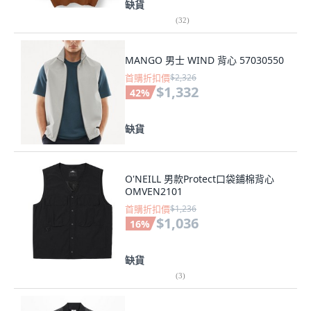
缺貨
(
32
)
MANGO 男士 WIND 背心 57030550
首購折扣價
$2,326
$1,332
42
%
缺貨
O'NEILL 男款Protect口袋鋪棉背心
OMVEN2101
首購折扣價
$1,236
$1,036
16
%
缺貨
(
3
)