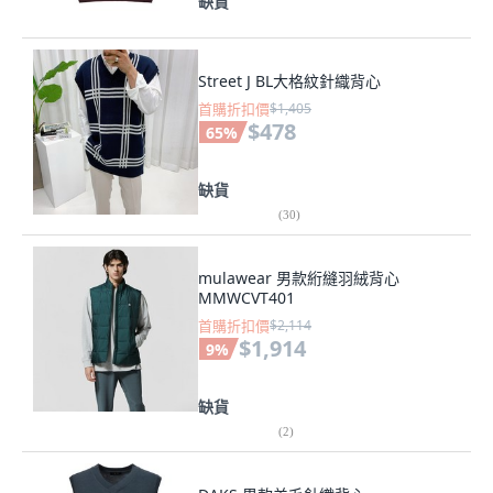
缺貨
Street J BL大格紋針織背心
首購折扣價
$1,405
$478
65
%
缺貨
(
30
)
mulawear 男款絎縫羽絨背心
MMWCVT401
首購折扣價
$2,114
$1,914
9
%
缺貨
(
2
)