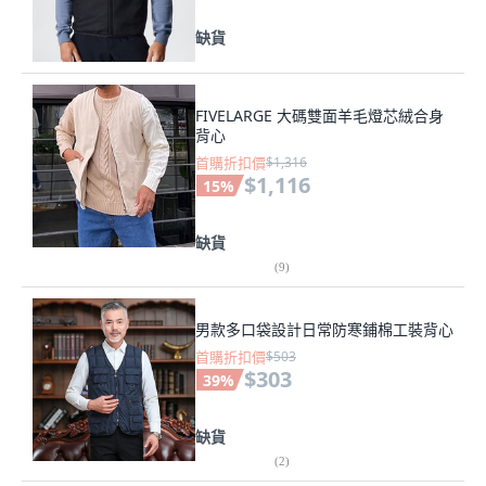
缺貨
FIVELARGE 大碼雙面羊毛燈芯絨合身
背心
首購折扣價
$1,316
$1,116
15
%
缺貨
(
9
)
男款多口袋設計日常防寒鋪棉工裝背心
首購折扣價
$503
$303
39
%
缺貨
(
2
)