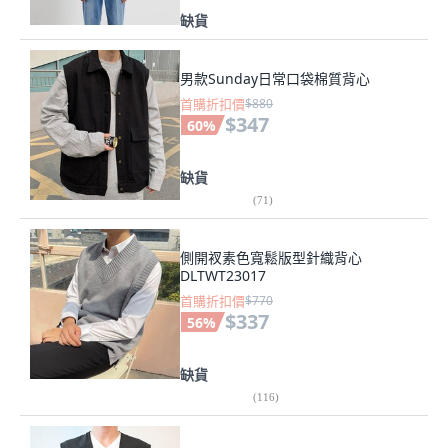
缺貨
男款Sunday日常口袋棉質背心
首購折扣價
$880
$347
60
%
缺貨
(
71
)
側開衩素色寬鬆版型針織背心
DLTWT23017
首購折扣價
$770
$337
56
%
缺貨
(
116
)