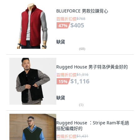
BLUEFORCE 男款拉鍊背心
首購折扣價
$768
$405
47
%
缺貨
(
68
)
Rugged House 男子特洛伊黃金好的
首購折扣價
$1,316
$1,116
15
%
缺貨
(
1
)
Rugged House ：Stripe Ram羊毛過
搭配編織好的
首購折扣價
$1,431