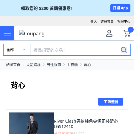
領取您的
$200
首購優惠卷!
打開 App
登入
註冊會員
客服中心
全部
酷澎首頁
火箭跨境
男性服飾
上衣類
背心
背心
篩選器
River Clash男款純色尖領正裝背心
LGS12410
$3,073