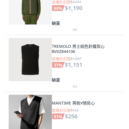
首購折扣價
$3,501
$1,190
66
%
缺貨
(
3
)
TREMOLO 男士純色針織背心
BVXZ844106
首購折扣價
$1,847
$1,151
37
%
缺貨
(
1
)
MANTIME 男款V領背心
首購折扣價
$532
$256
51
%