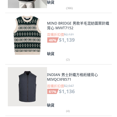
缺貨
(
366
)
MIND BRIDGE 男款羊毛混紡圖案針織
背心 MVVT7152
首購折扣價
$2,131
$1,139
46
%
缺貨
(
2
)
INDIAN 男士針織方格絎縫背心
MIVQCXF8571
首購折扣價
$2,947
$1,136
61
%
缺貨
(
4
)