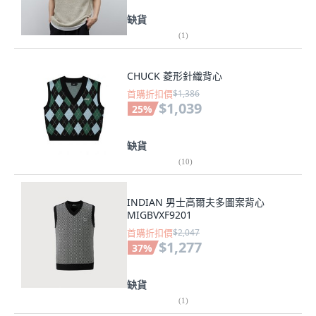
缺貨
(
1
)
CHUCK 菱形針織背心
首購折扣價
$1,386
$1,039
25
%
缺貨
(
10
)
INDIAN 男士高爾夫多圖案背心
MIGBVXF9201
首購折扣價
$2,047
$1,277
37
%
缺貨
(
1
)