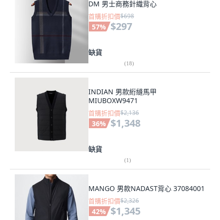
DM 男士商務針織背心
首購折扣價
$698
$297
57
%
缺貨
(
18
)
INDIAN 男款絎縫馬甲
MIUBOXW9471
首購折扣價
$2,136
$1,348
36
%
缺貨
(
1
)
MANGO 男款NADAST背心 37084001
首購折扣價
$2,326
$1,345
42
%