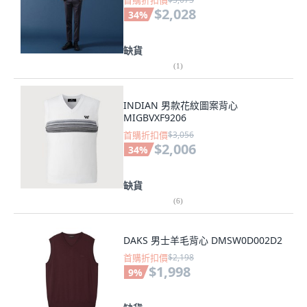
首購折扣價
$2,028
34
%
缺貨
(
1
)
INDIAN 男款花紋圖案背心
MIGBVXF9206
首購折扣價
$3,056
$2,006
34
%
缺貨
(
6
)
DAKS 男士羊毛背心 DMSW0D002D2
首購折扣價
$2,198
$1,998
9
%