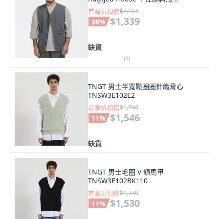
首購折扣價
$2,104
$1,339
36
%
缺貨
(
1
)
TNGT 男士半寬鬆圈圈針織背心
TNSW3E102E2
首購折扣價
$1,746
$1,546
11
%
缺貨
TNGT 男士毛圈 V 領馬甲
TNSW3E102BK110
首購折扣價
$1,730
$1,530
11
%