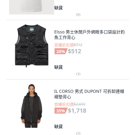
缺貨
(
6
)
Elsso 男士休閒戶外網眼多口袋設計釣
魚工作背心
首購折扣價
$712
$512
28
%
缺貨
(
3
)
IL CORSO 男式 DUPONT 可拆卸連帽
襯墊背心
首購折扣價
$2,659
$1,718
35
%
缺貨
(
3
)