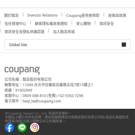
Investor Relations
關於酷澎
Coupang使用者條款
退換貨政策
信任管理中心
顧客隱私權政策通知
安心購物
資訊安全
資訊安全及隱私保護認證
加入酷澎商城
Global Site
公司名稱：酷澎股份有限公司
聯繫地址：11049 台北市信義區信義路五段7號13樓之1
統編：91002999
客服中心：0809-088-810 (免費) / 02-5592-7298
電子郵件：help_tw@coupang.com
©Coupang Taiwan Co., Ltd. 保留所有權利。
本網站上顯示的所有商標、標誌和服務標誌均為酷澎股份有限公司和/或其在美國和其
他國家/地區註冊之關聯公司之所屬財產。