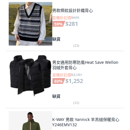
男款條紋設計針織背心
首購折扣價
$699
$281
59
%
缺貨
(
23
)
男女通用防寒防風Heat Save Wellon
羽絨外套背心
首購折扣價
$3,181
$1,252
60
%
缺貨
(
12
)
K-WAY 男款 Yannick 羊羔絨保暖背心
Y246EMV132