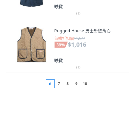
缺貨
(
1
)
Rugged House 男士絎縫背心
首購折扣價
$1,677
$1,016
39
%
缺貨
(
1
)
7
8
9
10
6