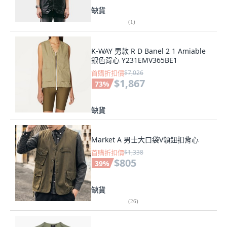
缺貨
(
1
)
K-WAY 男款 R D Banel 2 1 Amiable
銀色背心 Y231EMV365BE1
首購折扣價
$7,026
$1,867
73
%
缺貨
Market A 男士大口袋V領鈕扣背心
首購折扣價
$1,338
$805
39
%
缺貨
(
26
)