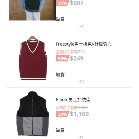
$907
36
%
缺貨
(
2
)
Freestyle男士拼色V針織背心
首購折扣價
$567
$249
56
%
缺貨
(
80
)
Ellioti 男士抓絨佳
首購折扣價
$1,814
$1,109
38
%
缺貨
(
1
)