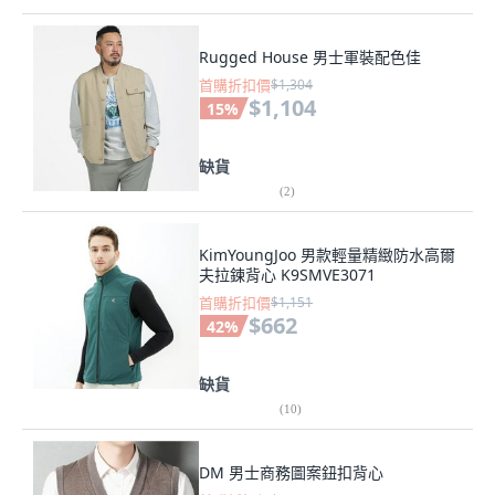
Rugged House 男士軍裝配色佳
首購折扣價
$1,304
$1,104
15
%
缺貨
(
2
)
KimYoungJoo 男款輕量精緻防水高爾
夫拉鍊背心 K9SMVE3071
首購折扣價
$1,151
$662
42
%
缺貨
(
10
)
DM 男士商務圖案鈕扣背心