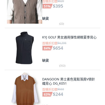
首購折扣價
$820
$395
51
%
缺貨
(
22
)
KYJ GOLF 男女通用彈性網眼夏季背心
首購折扣價
$4,206
$654
84
%
缺貨
(
312
)
DANGOON 男士素色寬鬆落肩V領針
織背心 DG_K051
首購折扣價
$668
$244
63
%