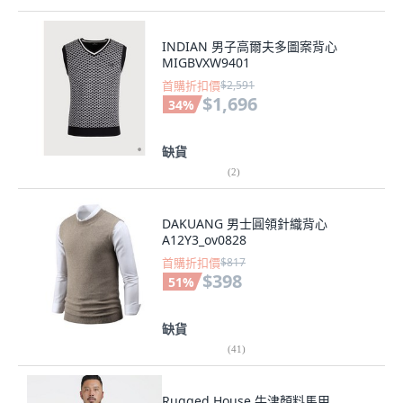
INDIAN 男子高爾夫多圖案背心
MIGBVXW9401
首購折扣價
$2,591
$1,696
34
%
缺貨
(
2
)
DAKUANG 男士圓領針織背心
A12Y3_ov0828
首購折扣價
$817
$398
51
%
缺貨
(
41
)
Rugged House 牛津顏料馬甲