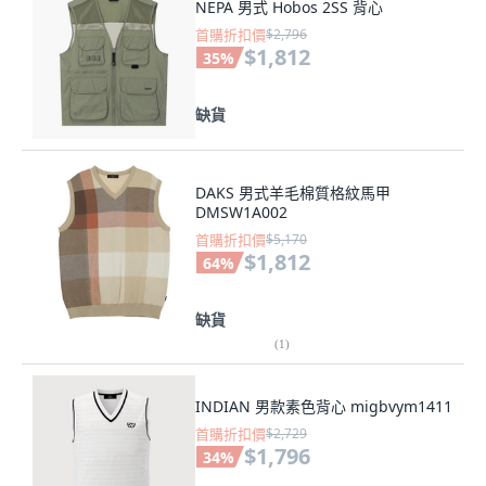
NEPA 男式 Hobos 2SS 背心
首購折扣價
$2,796
$1,812
35
%
缺貨
DAKS 男式羊毛棉質格紋馬甲
DMSW1A002
首購折扣價
$5,170
$1,812
64
%
缺貨
(
1
)
INDIAN 男款素色背心 migbvym1411
首購折扣價
$2,729
$1,796
34
%