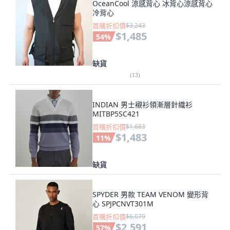
OceanCool 涼感背心 冰背心涼感背心
冷背心
首購折扣價
$3,243
$1,485
54
%
缺貨
(
13
)
INDIAN 男士襯衫領漸層針織衫
MITBP5SC421
首購折扣價
$1,683
$1,483
11
%
缺貨
SPYDER 男款 TEAM VENOM 變形背
心 SPJPCNVT301M
首購折扣價
$6,079
$2,591
57
%