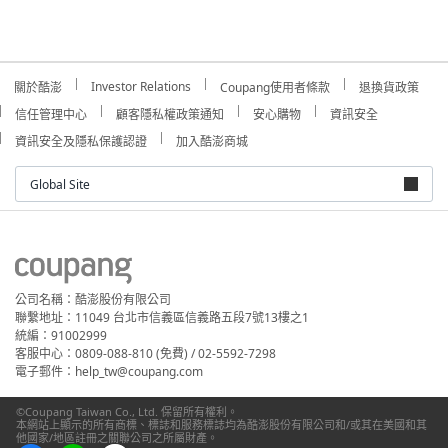
Investor Relations
關於酷澎
Coupang使用者條款
退換貨政策
信任管理中心
顧客隱私權政策通知
安心購物
資訊安全
資訊安全及隱私保護認證
加入酷澎商城
Global Site
公司名稱：酷澎股份有限公司
聯繫地址：11049 台北市信義區信義路五段7號13樓之1
統編：91002999
客服中心：0809-088-810 (免費) / 02-5592-7298
電子郵件：help_tw@coupang.com
©Coupang Taiwan Co., Ltd. 保留所有權利。
本網站上顯示的所有商標、標誌和服務標誌均為酷澎股份有限公司和/或其在美國和其
他國家/地區註冊之關聯公司之所屬財產。