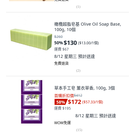
(
1
)
橄欖超脂皂基 Olive Oil Soap Base,
100g, 10個
$260
$130
50
%
(
$13.00/1個
)
運費 $67
8/12 星期三
預計送達
免費退貨
(
2
)
草本手工皂 薰衣草香, 100g, 3個
首購折扣價
$412
$172
58
%
(
$57.33/1個
)
運費 $195
8/12 星期三
預計送達
WOW免運
(
15
)