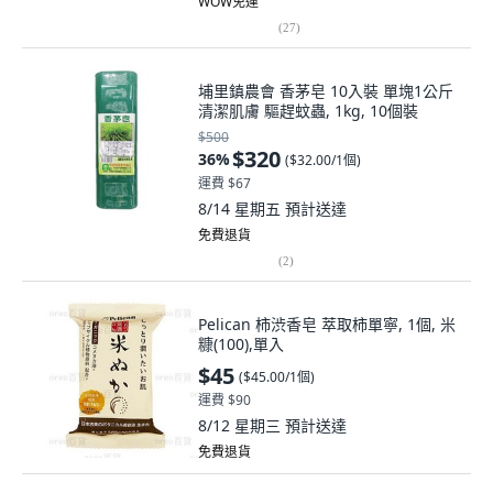
WOW免運
(
27
)
埔里鎮農會 香茅皂 10入裝 單塊1公斤
清潔肌膚 驅趕蚊蟲, 1kg, 10個裝
$500
$320
36
%
(
$32.00/1個
)
運費 $67
8/14 星期五
預計送達
免費退貨
(
2
)
Pelican 柿渋香皂 萃取柿單寧, 1個, 米
糠(100),單入
$45
(
$45.00/1個
)
運費 $90
8/12 星期三
預計送達
免費退貨