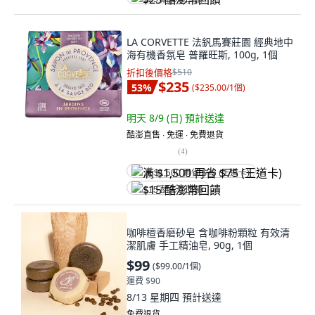
LA CORVETTE 法釩馬賽莊園 經典地中
海有機香氛皂 普羅旺斯, 100g, 1個
折扣後價格
$510
$235
53
%
(
$235.00/1個
)
明天 8/9 (日)
預計送達
酷澎直售 ∙ 免運 ∙ 免費退貨
(
4
)
满 $1,500 再省 $75 (王道卡)
$15 酷澎幣回饋
咖啡檀香磨砂皂 含咖啡粉顆粒 有效清
潔肌膚 手工精油皂, 90g, 1個
$99
(
$99.00/1個
)
運費 $90
8/13 星期四
預計送達
免費退貨