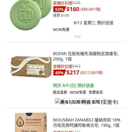
首購折扣價
$338
$160
52
%
(
$80.00/1個
)
運費 $195
8/12 星期三
預計送達
WOW免運
(
13
)
BOEMI 花賦有機死海礦物泥潤膚皂,
200g, 1個
首購折扣價
$363
$217
40
%
(
$217.00/1個
)
明天 8/9 (日)
預計送達
酷澎直售 ∙ WOW免運 ∙ 免費退貨
满 $1,500 再省 $75 (王道卡)
MOUSBAH ZANABILI 薩納貝莉 16%
月桂完美呵護阿勒坡古皂, 190g, 1個