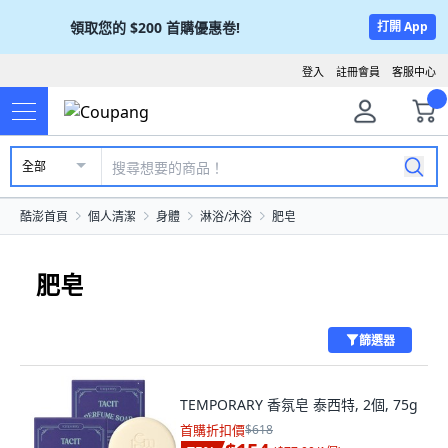
領取您的
$200
首購優惠卷!
打開 App
登入
註冊會員
客服中心
全部
酷澎首頁
個人清潔
身體
淋浴/沐浴
肥皂
肥皂
篩選器
TEMPORARY 香氛皂 泰西特, 2個, 75g
首購折扣價
$618