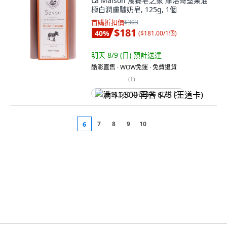
La Maison 馬賽皂之家 摩洛哥堅果油
極白潤膚驢奶皂, 125g, 1個
首購折扣價
$303
$181
40
%
(
$181.00/1個
)
明天 8/9 (日)
預計送達
酷澎直售 ∙ WOW免運 ∙ 免費退貨
(
1
)
满 $1,500 再省 $75 (王道卡)
7
8
9
10
6