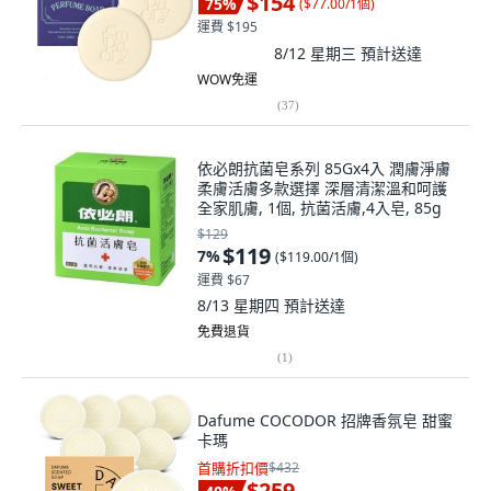
$154
75
%
(
$77.00/1個
)
運費 $195
8/12 星期三
預計送達
WOW免運
(
37
)
依必朗抗菌皂系列 85Gx4入 潤膚淨膚
柔膚活膚多款選擇 深層清潔溫和呵護
全家肌膚, 1個, 抗菌活膚,4入皂, 85g
$129
$119
7
%
(
$119.00/1個
)
運費 $67
8/13 星期四
預計送達
免費退貨
(
1
)
Dafume COCODOR 招牌香氛皂 甜蜜
卡瑪
首購折扣價
$432
$259