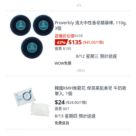
(
1
)
Proverbly 清大中性香皂精華棒, 110g,
3個
首購折扣價
$238
$135
43
%
(
$45.00/1個
)
運費 $195
8/12 星期三
預計送達
WOW免運
(
302
)
韓國KMH無窮花 保濕美肌香皂 牛奶款
單入, 1個
$24
(
$24.00/1個
)
運費 $67
8/13 星期四
預計送達
免費退貨