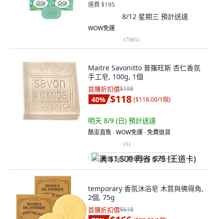
運費 $195
8/12 星期三
預計送達
WOW免運
(
7065
)
Maitre Savonitto 普羅旺斯 杏仁香氛
手工皂, 100g, 1個
首購折扣價
$198
$118
40
%
(
$118.00/1個
)
明天 8/9 (日)
預計送達
酷澎直售 ∙ WOW免運 ∙ 免費退貨
(
1
)
满 $1,500 再省 $75 (王道卡)
temporary 香氛沐浴皂 木質與佛得角,
2個, 75g
首購折扣價
$618