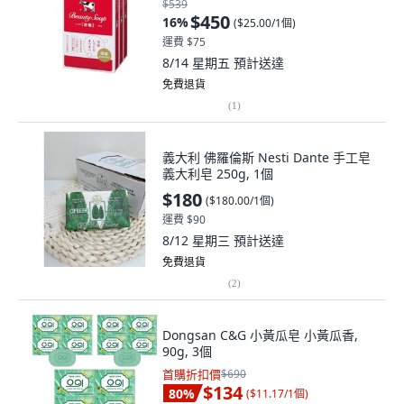
$539
$450
16
%
(
$25.00/1個
)
運費 $75
8/14 星期五
預計送達
免費退貨
(
1
)
義大利 佛羅倫斯 Nesti Dante 手工皂
義大利皂 250g, 1個
$180
(
$180.00/1個
)
運費 $90
8/12 星期三
預計送達
免費退貨
(
2
)
Dongsan C&G 小黃瓜皂 小黃瓜香,
90g, 3個
首購折扣價
$690
$134
80
%
(
$11.17/1個
)