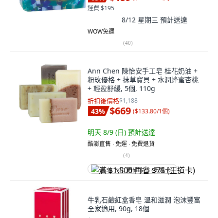
運費 $195
8/12 星期三
預計送達
WOW免運
(
40
)
Ann Chen 陳怡安手工皂 桂花奶油 +
粉玫優格 + 抹草寶貝 + 水潤蜂蜜杏桃
+ 輕盈舒緩, 5個, 110g
折扣後價格
$1,188
$669
43
%
(
$133.80/1個
)
明天 8/9 (日)
預計送達
酷澎直售 ∙ 免運 ∙ 免費退貨
(
4
)
满 $1,500 再省 $75 (王道卡)
牛乳石鹼紅盒香皂 溫和滋潤 泡沫豐富
全家適用, 90g, 18個