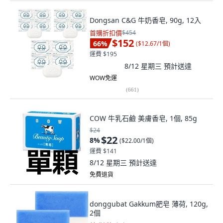
Dongsan C&G 牛奶香皂, 90g, 12入
首購折扣價
$454
$152
66
%
(
$12.67/1個
)
運費 $195
8/12 星期三
預計送達
WOW免運
(
661
)
COW 牛乳石鹼 美膚香皂, 1個, 85g
$24
$22
8
%
(
$22.00/1個
)
運費 $141
8/12 星期三
預計送達
免費退貨
donggubat Gakkum肥皂 薄荷, 120g,
2個