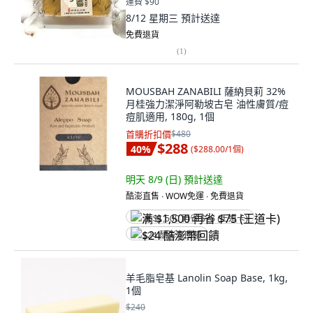
運費 $90
8/12 星期三
預計送達
免費退貨
(
1
)
MOUSBAH ZANABILI 薩納貝莉 32%
月桂強力潔淨阿勒坡古皂 油性膚質/痘
痘肌適用, 180g, 1個
首購折扣價
$480
$288
40
%
(
$288.00/1個
)
明天 8/9 (日)
預計送達
酷澎直售 ∙ WOW免運 ∙ 免費退貨
满 $1,500 再省 $75 (王道卡)
$24 酷澎幣回饋
羊毛脂皂基 Lanolin Soap Base, 1kg,
1個
$240