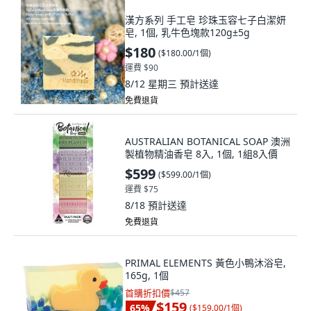
漢方系列 手工皂 珍珠玉容七子白潔妍
皂, 1個, 乳牛色塊款120g±5g
$180
(
$180.00/1個
)
運費 $90
8/12 星期三
預計送達
免費退貨
AUSTRALIAN BOTANICAL SOAP 澳洲
製植物精油香皂 8入, 1個, 1組8入價
$599
(
$599.00/1個
)
運費 $75
8/18
預計送達
免費退貨
PRIMAL ELEMENTS 黃色小鴨沐浴皂,
165g, 1個
首購折扣價
$457
$159
65
%
(
$159.00/1個
)