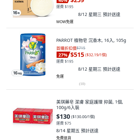
40
%
運費 $195
8/12 星期三
預計送達
WOW免運
PARROT 植物皂 沉香木, 16入, 105g
首購折扣價
$715
$515
27
%
(
$32.19/1個
)
運費 $195
8/12 星期三
預計送達
免運
(
10
)
美琪藥皂 潔膚 家庭護理 抑菌, 1個,
100g/6入裝
$130
(
$130.00/1個
)
運費 $75
8/14 星期五
預計送達
免費退貨