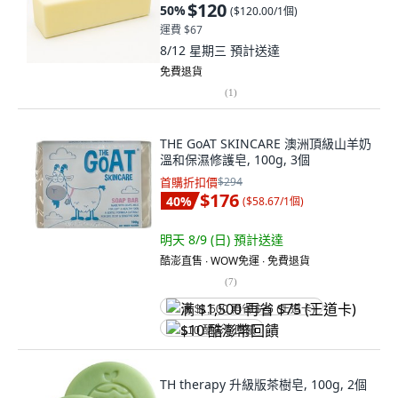
$120
50
%
(
$120.00/1個
)
運費 $67
8/12 星期三
預計送達
免費退貨
(
1
)
THE GoAT SKINCARE 澳洲頂級山羊奶
溫和保濕修護皂, 100g, 3個
首購折扣價
$294
$176
40
%
(
$58.67/1個
)
明天 8/9 (日)
預計送達
酷澎直售 ∙ WOW免運 ∙ 免費退貨
(
7
)
满 $1,500 再省 $75 (王道卡)
$10 酷澎幣回饋
TH therapy 升級版茶樹皂, 100g, 2個