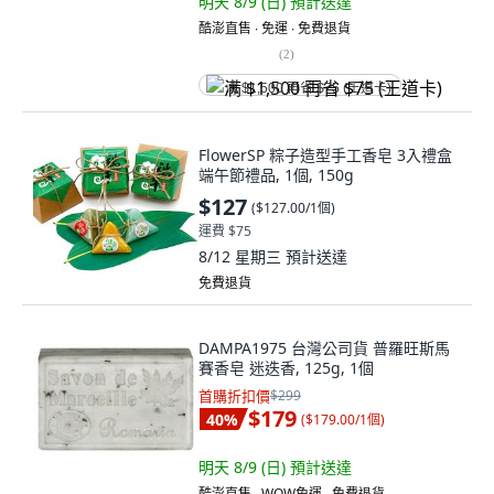
明天 8/9 (日)
預計送達
酷澎直售 ∙ 免運 ∙ 免費退貨
(
2
)
满 $1,500 再省 $75 (王道卡)
FlowerSP 粽子造型手工香皂 3入禮盒
端午節禮品, 1個, 150g
$127
(
$127.00/1個
)
運費 $75
8/12 星期三
預計送達
免費退貨
DAMPA1975 台灣公司貨 普羅旺斯馬
賽香皂 迷迭香, 125g, 1個
首購折扣價
$299
$179
40
%
(
$179.00/1個
)
明天 8/9 (日)
預計送達
酷澎直售 ∙ WOW免運 ∙ 免費退貨