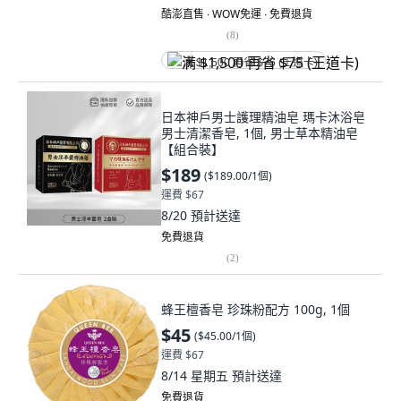
酷澎直售 ∙ WOW免運 ∙ 免費退貨
(
8
)
满 $1,500 再省 $75 (王道卡)
日本神戶男士護理精油皂 瑪卡沐浴皂
男士清潔香皂, 1個, 男士草本精油皂
【組合裝】
$189
(
$189.00/1個
)
運費 $67
8/20
預計送達
免費退貨
(
2
)
蜂王檀香皂 珍珠粉配方 100g, 1個
$45
(
$45.00/1個
)
運費 $67
8/14 星期五
預計送達
免費退貨