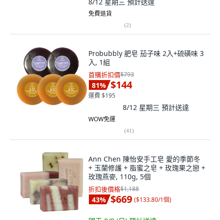
8/12 星期三
預計送達
免費退貨
(
2
)
Probubbly 肥皂 茄子味 2入+硫磺味 3
入, 1組
首購折扣價
$793
$144
81
%
運費 $195
8/12 星期三
預計送達
WOW免運
(
41
)
Ann Chen 陳怡安手工皂 愛的季節冬
+ 玉蘭修護 + 脂蜜之皂 + 玫瑰果之戀 +
玫瑰燕麥, 110g, 5個
折扣後價格
$1,188
$669
43
%
(
$133.80/1個
)