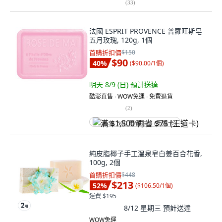
(
33
)
法國 ESPRIT PROVENCE 普羅旺斯皂
五月玫瑰, 120g, 1個
首購折扣價
$150
$90
40
%
(
$90.00/1個
)
明天 8/9 (日)
預計送達
酷澎直售 ∙ WOW免運 ∙ 免費退貨
(
2
)
满 $1,500 再省 $75 (王道卡)
純皮脂椰子手工溫泉皂白姜百合花香,
100g, 2個
首購折扣價
$448
$213
52
%
(
$106.50/1個
)
運費 $195
8/12 星期三
預計送達
WOW免運