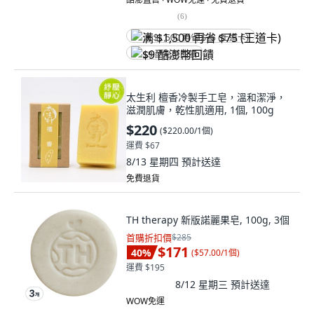
(
6
)
满 $1,500 再省 $75 (王道卡)
$9 酷澎幣回饋
太生利 檀香冷製手工皂，溫和潔淨，
滋潤肌膚，乾性肌適用, 1個, 100g
$220
(
$220.00/1個
)
運費 $67
8/13 星期四
預計送達
免費退貨
TH therapy 新版諾麗果皂, 100g, 3個
首購折扣價
$285
$171
40
%
(
$57.00/1個
)
運費 $195
8/12 星期三
預計送達
WOW免運