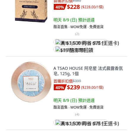
首購折扣價
$380
$228
40
%
(
$228.00/1個
)
明天 8/9 (日)
預計送達
酷澎直售 ∙ WOW免運 ∙ 免費退貨
(
2
)
满 $1,500 再省 $75 (王道卡)
$19 酷澎幣回饋
A TSAO HOUSE 阿皂屋 法式晨露香氛
皂, 125g, 1個
首購折扣價
$399
$239
40
%
(
$239.00/1個
)
明天 8/9 (日)
預計送達
酷澎直售 ∙ WOW免運 ∙ 免費退貨
(
4
)
满 $1,500 再省 $75 (王道卡)