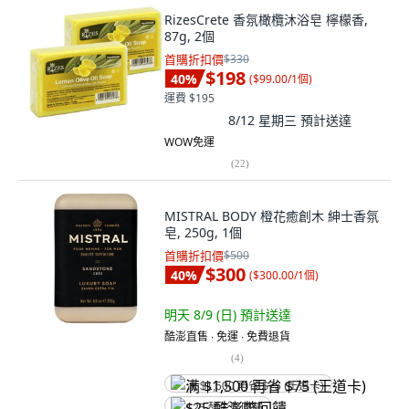
RizesCrete 香氛橄欖沐浴皂 檸檬香,
87g, 2個
首購折扣價
$330
$198
40
%
(
$99.00/1個
)
運費 $195
8/12 星期三
預計送達
WOW免運
(
22
)
MISTRAL BODY 橙花癒創木 紳士香氛
皂, 250g, 1個
首購折扣價
$500
$300
40
%
(
$300.00/1個
)
明天 8/9 (日)
預計送達
酷澎直售 ∙ 免運 ∙ 免費退貨
(
4
)
满 $1,500 再省 $75 (王道卡)
$25 酷澎幣回饋