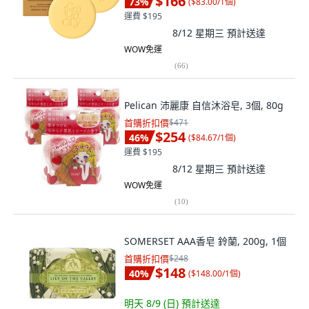
$166
73
%
(
$83.00/1個
)
運費 $195
8/12 星期三
預計送達
WOW免運
(
66
)
Pelican 沛麗康 自信沐浴皂, 3個, 80g
首購折扣價
$471
$254
46
%
(
$84.67/1個
)
運費 $195
8/12 星期三
預計送達
WOW免運
(
10
)
SOMERSET AAA香皂 鈴蘭, 200g, 1個
首購折扣價
$248
$148
40
%
(
$148.00/1個
)
明天 8/9 (日)
預計送達