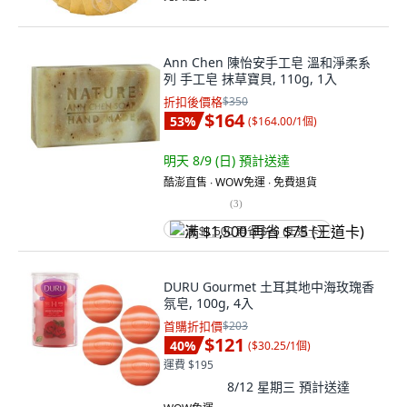
Ann Chen 陳怡安手工皂 溫和淨柔系
列 手工皂 抹草寶貝, 110g, 1入
折扣後價格
$350
$164
53
%
(
$164.00/1個
)
明天 8/9 (日)
預計送達
酷澎直售 ∙ WOW免運 ∙ 免費退貨
(
3
)
满 $1,500 再省 $75 (王道卡)
DURU Gourmet 土耳其地中海玫瑰香
氛皂, 100g, 4入
首購折扣價
$203
$121
40
%
(
$30.25/1個
)
運費 $195
8/12 星期三
預計送達