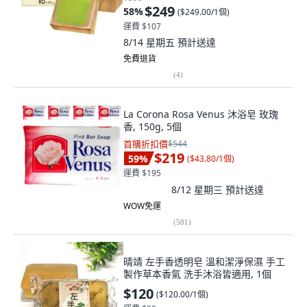
$249
58
%
(
$249.00/1個
)
運費 $107
8/14 星期五
預計送達
免費退貨
(
4
)
La Corona Rosa Venus 沐浴皂 玫瑰
香, 150g, 5個
首購折扣價
$544
$219
59
%
(
$43.80/1個
)
運費 $195
8/12 星期三
預計送達
WOW免運
(
581
)
晴靖 左手香透明皂 溫和潔淨保濕 手工
製作草本香氣 洗手沐浴皆適用, 1個
$120
(
$120.00/1個
)