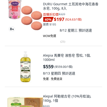
DURU Gourmet 土耳其地中海花香香
水皂, 100g, 8入
首購折扣價
$329
$197
40
%
(
$24.63/1個
)
運費 $195
8/12 星期三
預計送達
WOW免運
(
21
)
Alepia 馬賽皂 液態皂 雪松, 1個,
1000ml
$559
(
$559.00/1個
)
8/13 星期四
預計送達
免運 ∙ 免費退貨
Alepal 阿勒坡古皂 (10%月桂油),
160g, 1個
$599