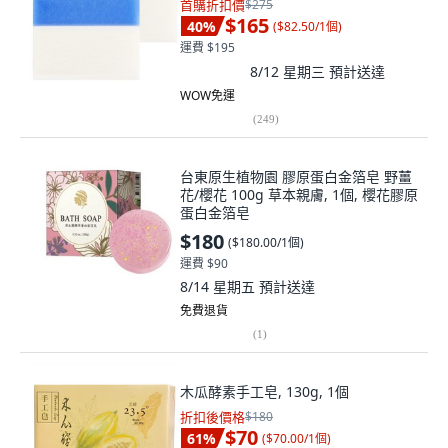
首購折扣價
$275
$165
40
%
(
$82.50/1個
)
運費 $195
8/12 星期三
預計送達
WOW免運
(
249
)
台東原生植物園 膠原蛋白金箔皂 野薑
花/櫻花 100g 草本親膚, 1個, 櫻花膠原
蛋白金箔皂
$180
(
$180.00/1個
)
運費 $90
8/14 星期五
預計送達
免費退貨
(
1
)
木瓜酵素手工皂, 130g, 1個
折扣後價格
$180
$70
61
%
(
$70.00/1個
)