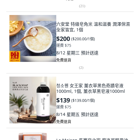
(
21
)
六安堂 特級皂角米 溫和滋養 潤澤保濕
全家皆宜, 1個
$200
(
$200.00/1個
)
運費 $75
8/12 星期三
預計送達
免費退貨
(
2
)
청소퀜 女王家 薰衣草黑色奇蹟皂液
1000ml, 1個, 薰衣草黑皂液1000ml
$139
(
$139.00/1個
)
運費 $75
8/14 星期五
預計送達
免費退貨