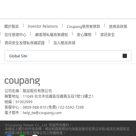
Investor Relations
關於酷澎
Coupang使用者條款
退換貨政策
信任管理中心
顧客隱私權政策通知
安心購物
資訊安全
資訊安全及隱私保護認證
加入酷澎商城
Global Site
公司名稱：酷澎股份有限公司
聯繫地址：11049 台北市信義區信義路五段7號13樓之1
統編：91002999
客服中心：0809-088-810 (免費) / 02-5592-7298
電子郵件：help_tw@coupang.com
©Coupang Taiwan Co., Ltd. 保留所有權利。
本網站上顯示的所有商標、標誌和服務標誌均為酷澎股份有限公司和/或其在美國和其
他國家/地區註冊之關聯公司之所屬財產。