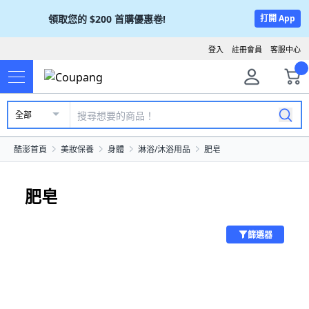
領取您的
$200
首購優惠卷!
打開 App
登入
註冊會員
客服中心
全部
酷澎首頁
美妝保養
身體
淋浴/沐浴用品
肥皂
肥皂
篩選器