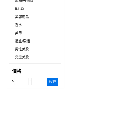
潔顏/去角質
R.LUX
美容用品
香水
美甲
禮盒/套組
男性美妝
兒童美妝
價格
$
~
搜尋