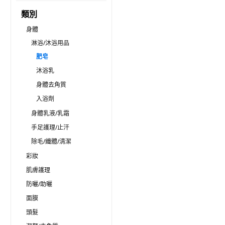
類別
身體
淋浴/沐浴用品
肥皂
沐浴乳
身體去角質
入浴劑
身體乳液/乳霜
手足護理/止汗
除毛/纖體/清潔
彩妝
肌膚護理
防曬/助曬
面膜
頭髮