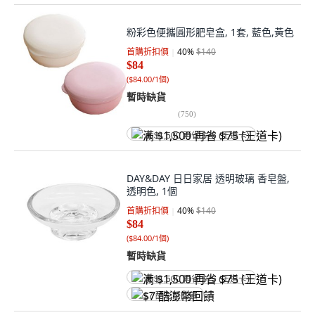
粉彩色便攜圓形肥皂盒, 1套, 藍色,黃色
首購折扣價
40
%
$140
$84
(
$84.00/1個
)
暫時缺貨
(
750
)
满 $1,500 再省 $75 (王道卡)
DAY&DAY 日日家居 透明玻璃 香皂盤,
透明色, 1個
首購折扣價
40
%
$140
$84
(
$84.00/1個
)
暫時缺貨
满 $1,500 再省 $75 (王道卡)
$7 酷澎幣回饋