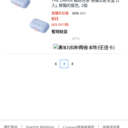
THE ZAKKA 繽紛色系 便攜式肥皂盒 (2
入), 鮮豔的藍色, 2個
首購折扣價
40
%
$89
$53
(
$26.50/1個
)
暫時缺貨
(
875
)
满 $1,500 再省 $75 (王道卡)
6
8
7
Investor Relations
關於酷澎
Coupang使用者條款
退換貨政策