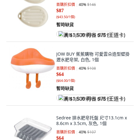
首購折扣價
40
%
$146
$87
(
$43.50/1個
)
暫時缺貨
满 $1,500 再省 $75 (王道卡)
JOW BUY 蕉蕉購物 可愛雲朵造型壁掛
瀝水肥皂架, 白色, 1個
首購折扣價
40
%
$108
$64
(
$64.00/1個
)
暫時缺貨
满 $1,500 再省 $75 (王道卡)
Sedree 排水肥皂托盤 尺寸13.1cm x
8.6cm x 3.5cm, 灰色, 1個
首購折扣價
40
%
$107
$64