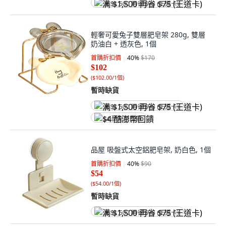
满 $1,500 再省 $75 (王道卡)
輕奢可愛兔子雙層肥皂架 280g, 雙層
奶油白 + 透灰色, 1個
首購折扣價
40
%
$170
$102
(
$102.00/1個
)
暫時缺貨
满 $1,500 再省 $75 (王道卡)
$4 酷澎幣回饋
品屋 吸盤式太空鋁肥皂架, 奶白色, 1個
首購折扣價
40
%
$90
$54
(
$54.00/1個
)
暫時缺貨
满 $1,500 再省 $75 (王道卡)