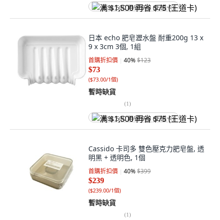
满 $1,500 再省 $75 (王道卡)
日本 echo 肥皂瀝水盤 耐重200g 13 x
9 x 3cm 3個, 1組
首購折扣價
40
%
$123
$73
(
$73.00/1個
)
暫時缺貨
(
1
)
满 $1,500 再省 $75 (王道卡)
Cassido 卡司多 雙色壓克力肥皂盤, 透
明黑 + 透明色, 1個
首購折扣價
40
%
$399
$239
(
$239.00/1個
)
暫時缺貨
(
1
)