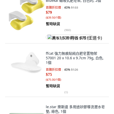
Bluekai 磁吸式肥皂架, 白色的, 2個
首購折扣價
40
%
$133
$79
(
$39.50/1個
)
暫時缺貨
(
960
)
满 $1,500 再省 $75 (王道卡)
ffcat 強力無痕貼純白肥皂置物架
57001 20 x 10.6 x 9.7cm 79g, 白色,
1個
首購折扣價
40
%
$126
$75
(
$75.00/1個
)
暫時缺貨
(
1
)
le.star 樂斯達 多用途矽膠導流瀝水皂
墊, 綠色, 1個