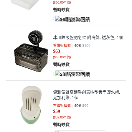
(
$60.00/1個
)
暫時缺貨
$4 酷澎幣回饋
冰川紋吸盤肥皂架 附海綿, 透灰色, 1個
首購折扣價
40
%
$106
$63
(
$63.00/1個
)
暫時缺貨
$3 酷澎幣回饋
優雅氣質高跟鞋創意造型香皂瀝水架,
尤加利綠, 1個
首購折扣價
40
%
$99
$59
(
$59.00/1個
)
暫時缺貨