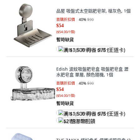
品屋 吸盤式太空鋁肥皂架, 槍灰色, 1個
首購折扣價
40
%
$90
$54
(
$54.00/1個
)
暫時缺貨
满 $1,500 再省 $75 (王道卡)
Edish 波紋吸盤肥皂盒 吸盤肥皂盒 瀝
水肥皂盒 單層, 顏色隨機, 1個
首購折扣價
40
%
$90
$54
(
$54.00/1個
)
暫時缺貨
满 $1,500 再省 $75 (王道卡)
$2 酷澎幣回饋