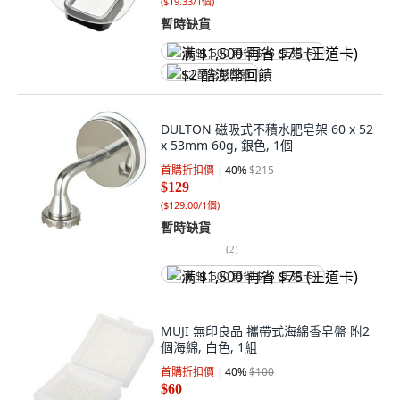
(
$19.33/1個
)
暫時缺貨
满 $1,500 再省 $75 (王道卡)
$2 酷澎幣回饋
DULTON 磁吸式不積水肥皂架 60 x 52
x 53mm 60g, 銀色, 1個
首購折扣價
40
%
$215
$129
(
$129.00/1個
)
暫時缺貨
(
2
)
满 $1,500 再省 $75 (王道卡)
MUJI 無印良品 攜帶式海綿香皂盤 附2
個海綿, 白色, 1組
首購折扣價
40
%
$100
$60