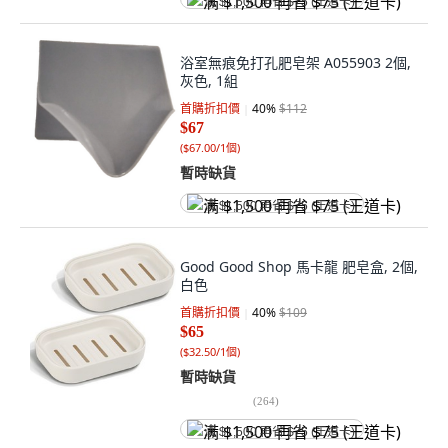
满 $1,500 再省 $75 (王道卡)
浴室無痕免打孔肥皂架 A055903 2個,
灰色, 1組
首購折扣價
40
%
$112
$67
(
$67.00/1個
)
暫時缺貨
满 $1,500 再省 $75 (王道卡)
Good Good Shop 馬卡龍 肥皂盒, 2個,
白色
首購折扣價
40
%
$109
$65
(
$32.50/1個
)
暫時缺貨
(
264
)
满 $1,500 再省 $75 (王道卡)