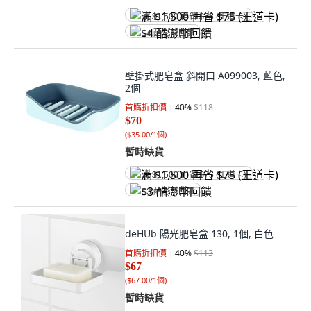
满 $1,500 再省 $75 (王道卡)
$4 酷澎幣回饋
壁掛式肥皂盒 斜開口 A099003, 藍色,
2個
首購折扣價
40
%
$118
$70
(
$35.00/1個
)
暫時缺貨
满 $1,500 再省 $75 (王道卡)
$3 酷澎幣回饋
deHUb 陽光肥皂盒 130, 1個, 白色
首購折扣價
40
%
$113
$67
(
$67.00/1個
)
暫時缺貨