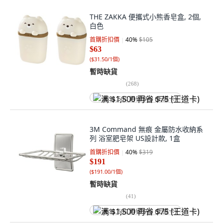
THE ZAKKA 便攜式小熊香皂盒, 2個,
白色
首購折扣價
40
%
$105
$63
(
$31.50/1個
)
暫時缺貨
(
268
)
满 $1,500 再省 $75 (王道卡)
3M Command 無痕 金屬防水收納系
列 浴室肥皂架 US設計款, 1盒
首購折扣價
40
%
$319
$191
(
$191.00/1個
)
暫時缺貨
(
41
)
满 $1,500 再省 $75 (王道卡)