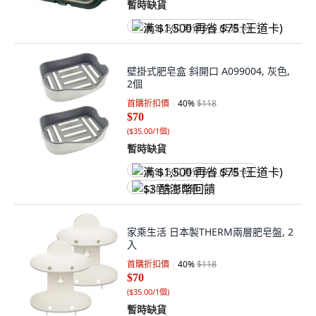
暫時缺貨
满 $1,500 再省 $75 (王道卡)
壁掛式肥皂盒 斜開口 A099004, 灰色,
2個
首購折扣價
40
%
$118
$70
(
$35.00/1個
)
暫時缺貨
满 $1,500 再省 $75 (王道卡)
$3 酷澎幣回饋
家乘生活 日本製THERM兩層肥皂盤, 2
入
首購折扣價
40
%
$118
$70
(
$35.00/1個
)
暫時缺貨