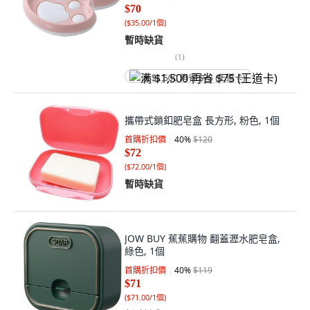
$70
(
$35.00/1個
)
暫時缺貨
(
1
)
满 $1,500 再省 $75 (王道卡)
攜帶式鎖釦肥皂盒 長方形, 粉色, 1個
首購折扣價
40
%
$120
$72
(
$72.00/1個
)
暫時缺貨
JOW BUY 蕉蕉購物 翻蓋瀝水肥皂盒,
綠色, 1個
首購折扣價
40
%
$119
$71
(
$71.00/1個
)