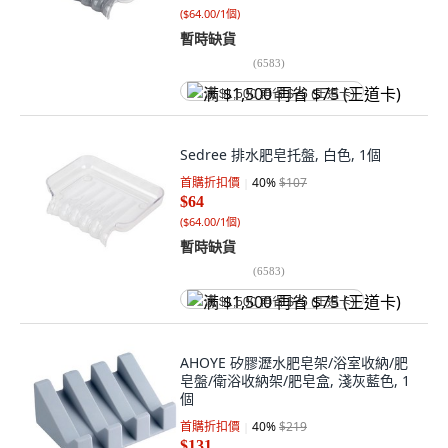
(
$64.00/1個
)
暫時缺貨
(
6583
)
满 $1,500 再省 $75 (王道卡)
Sedree 排水肥皂托盤, 白色, 1個
首購折扣價
40
%
$107
$64
(
$64.00/1個
)
暫時缺貨
(
6583
)
满 $1,500 再省 $75 (王道卡)
AHOYE 矽膠瀝水肥皂架/浴室收納/肥
皂盤/衛浴收納架/肥皂盒, 淺灰藍色, 1
個
首購折扣價
40
%
$219
$131