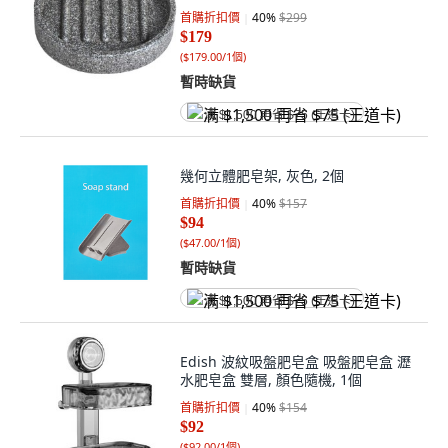
首購折扣價
40
%
$299
$179
(
$179.00/1個
)
暫時缺貨
满 $1,500 再省 $75 (王道卡)
幾何立體肥皂架, 灰色, 2個
首購折扣價
40
%
$157
$94
(
$47.00/1個
)
暫時缺貨
满 $1,500 再省 $75 (王道卡)
Edish 波紋吸盤肥皂盒 吸盤肥皂盒 瀝
水肥皂盒 雙層, 顏色隨機, 1個
首購折扣價
40
%
$154
$92
(
$92.00/1個
)