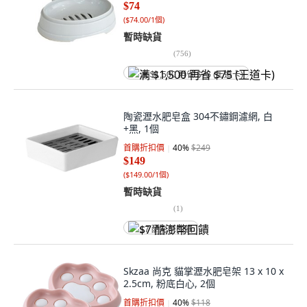
$74
(
$74.00/1個
)
暫時缺貨
(
756
)
满 $1,500 再省 $75 (王道卡)
陶瓷瀝水肥皂盒 304不鏽鋼濾網, 白
+黑, 1個
首購折扣價
40
%
$249
$149
(
$149.00/1個
)
暫時缺貨
(
1
)
$7 酷澎幣回饋
Skzaa 尚克 貓掌瀝水肥皂架 13 x 10 x
2.5cm, 粉底白心, 2個
首購折扣價
40
%
$118