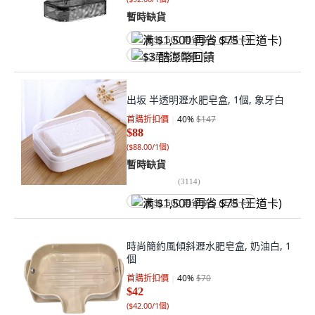
暫時缺貨
满 $1,500 再省 $75 (王道卡)
$3 酷澎幣回饋
出坂 半透明瀝水肥皂盒, 1個, 象牙白
首購折扣價
40
%
$147
$88
(
$88.00/1個
)
暫時缺貨
(
3114
)
满 $1,500 再省 $75 (王道卡)
時尚簡約風傾斜瀝水肥皂盒, 奶油白, 1
個
首購折扣價
40
%
$70
$42
(
$42.00/1個
)