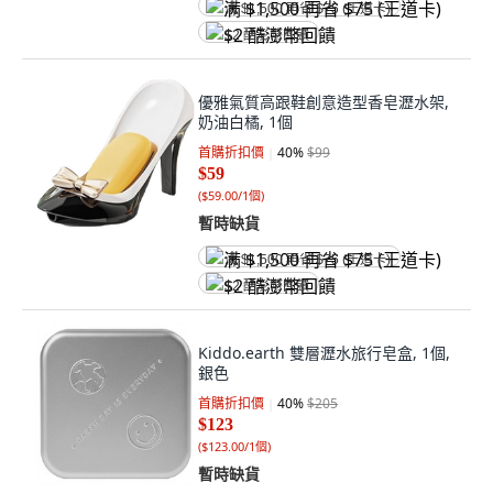
满 $1,500 再省 $75 (王道卡)
$2 酷澎幣回饋
優雅氣質高跟鞋創意造型香皂瀝水架,
奶油白橘, 1個
首購折扣價
40
%
$99
$59
(
$59.00/1個
)
暫時缺貨
满 $1,500 再省 $75 (王道卡)
$2 酷澎幣回饋
Kiddo.earth 雙層瀝水旅行皂盒, 1個,
銀色
首購折扣價
40
%
$205
$123
(
$123.00/1個
)
暫時缺貨