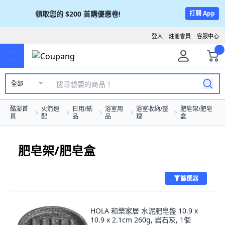
領取您的
$200
首購優惠卷!
打開 App
登入
註冊會員
客服中心
全部
酷澎首
火箭速
日用/紙
浴室用
浴室收納/整
肥皂架/肥皂
頁
配
品
品
理
盒
肥皂架/肥皂盒
篩選器
HOLA 和樂家居 水泥肥皂盤 10.9 x
10.9 x 2.1cm 260g, 岩石灰, 1個