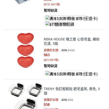
(
$131.00/1個
)
暫時缺貨
满 $1,500 再省 $75 (王道卡)
$7 酷澎幣回饋
MIKA HOUSE 橘之屋 心型皂盒, 繽紛
花漾, 3個
首購折扣價
40
%
$106
$63
(
$21.00/1個
)
暫時缺貨
满 $1,500 再省 $75 (王道卡)
TRENY 免釘輕鬆貼 肥皂盒架, 黑色, 3
個
首購折扣價
40
%
$98
$58