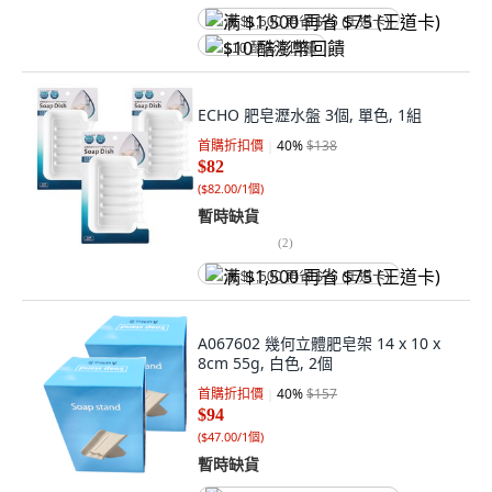
满 $1,500 再省 $75 (王道卡)
$10 酷澎幣回饋
ECHO 肥皂瀝水盤 3個, 單色, 1組
首購折扣價
40
%
$138
$82
(
$82.00/1個
)
暫時缺貨
(
2
)
满 $1,500 再省 $75 (王道卡)
A067602 幾何立體肥皂架 14 x 10 x
8cm 55g, 白色, 2個
首購折扣價
40
%
$157
$94
(
$47.00/1個
)
暫時缺貨