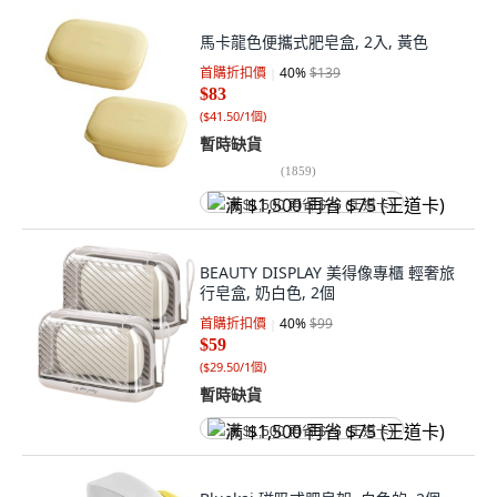
馬卡龍色便攜式肥皂盒, 2入, 黃色
首購折扣價
40
%
$139
$83
(
$41.50/1個
)
暫時缺貨
(
1859
)
满 $1,500 再省 $75 (王道卡)
BEAUTY DISPLAY 美得像專櫃 輕奢旅
行皂盒, 奶白色, 2個
首購折扣價
40
%
$99
$59
(
$29.50/1個
)
暫時缺貨
满 $1,500 再省 $75 (王道卡)