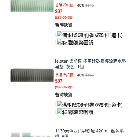
首購折扣價
40
%
$145
$87
(
$87.00/1個
)
暫時缺貨
满 $1,500 再省 $75 (王道卡)
$3 酷澎幣回饋
le.star 樂斯達 多用途矽膠導流瀝水墊
皂墊, 灰色, 1個
首購折扣價
40
%
$145
$87
(
$87.00/1個
)
暫時缺貨
满 $1,500 再省 $75 (王道卡)
$3 酷澎幣回饋
1139素色四角皂粉罐 420ml, 顏色隨
機, 8個