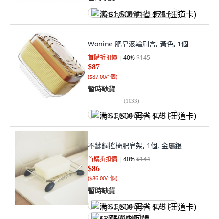
满 $1,500 再省 $75 (王道卡)
Wonine 肥皂滾輪刷盒, 黃色, 1個
首購折扣價
40
%
$145
$87
(
$87.00/1個
)
暫時缺貨
(
1033
)
满 $1,500 再省 $75 (王道卡)
不鏽鋼搖椅肥皂架, 1個, 金屬銀
首購折扣價
40
%
$144
$86
(
$86.00/1個
)
暫時缺貨
满 $1,500 再省 $75 (王道卡)
$3 酷澎幣回饋