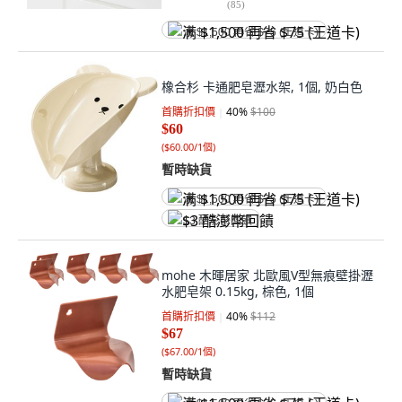
(
85
)
满 $1,500 再省 $75 (王道卡)
橡合杉 卡通肥皂瀝水架, 1個, 奶白色
首購折扣價
40
%
$100
$60
(
$60.00/1個
)
暫時缺貨
满 $1,500 再省 $75 (王道卡)
$3 酷澎幣回饋
mohe 木暉居家 北歐風V型無痕壁掛瀝
水肥皂架 0.15kg, 棕色, 1個
首購折扣價
40
%
$112
$67
(
$67.00/1個
)
暫時缺貨