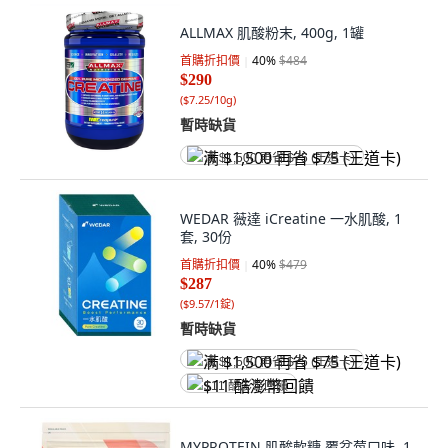
ALLMAX 肌酸粉末, 400g, 1罐
首購折扣價
40
%
$484
$290
(
$7.25/10g
)
暫時缺貨
满 $1,500 再省 $75 (王道卡)
WEDAR 薇達 iCreatine 一水肌酸, 1
套, 30份
首購折扣價
40
%
$479
$287
(
$9.57/1錠
)
暫時缺貨
满 $1,500 再省 $75 (王道卡)
$11 酷澎幣回饋
MYPROTEIN 肌酸軟糖 覆盆莓口味, 1