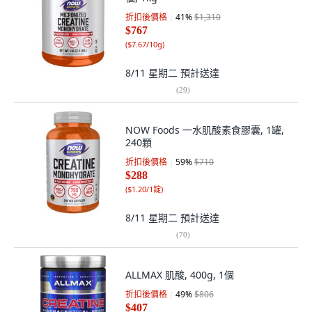
折扣後價格
41
%
$1,310
$767
(
$7.67/10g
)
8/11 星期二
預計送達
(
29
)
NOW Foods 一水肌酸素食膠囊, 1罐,
240顆
折扣後價格
59
%
$710
$288
(
$1.20/1錠
)
8/11 星期二
預計送達
(
70
)
ALLMAX 肌酸, 400g, 1個
折扣後價格
49
%
$806
$407