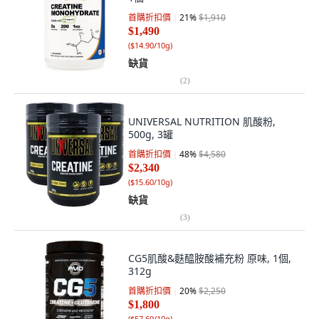
首購折扣價
21
%
$1,910
$1,490
(
$14.90/10g
)
缺貨
(
2
)
UNIVERSAL NUTRITION 肌酸粉,
500g, 3罐
首購折扣價
48
%
$4,580
$2,340
(
$15.60/10g
)
缺貨
(
3
)
CG5肌酸&麩醯胺酸補充粉 原味, 1個,
312g
首購折扣價
20
%
$2,250
$1,800
(
$57.69/10g
)