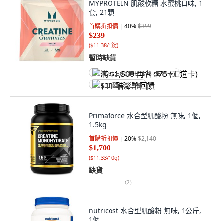
MYPROTEIN 肌酸軟糖 水蜜桃口味, 1
套, 21顆
首購折扣價
40
%
$399
$239
(
$11.38/1錠
)
暫時缺貨
满 $1,500 再省 $75 (王道卡)
$11 酷澎幣回饋
Primaforce 水合型肌酸粉 無味, 1個,
1.5kg
首購折扣價
20
%
$2,140
$1,700
(
$11.33/10g
)
缺貨
(
2
)
nutricost 水合型肌酸粉 無味, 1公斤,
1個