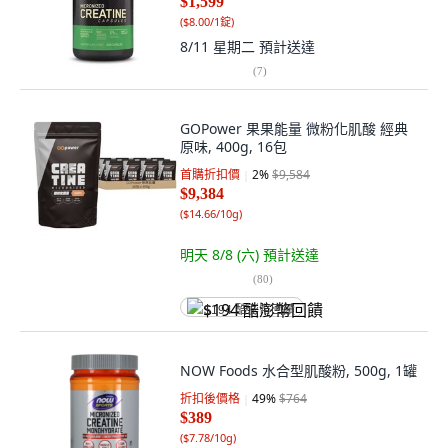
$1,599
(
$8.00/1錠
)
8/11 星期二
預計送達
(
7
)
GOPower 果果能量 微粉化肌酸 經典
原味, 400g, 16包
首購折扣價
2
%
$9,584
$9,384
(
$14.66/10g
)
明天 8/8 (六)
預計送達
(
80
)
$194 酷澎幣回饋
NOW Foods 水合型肌酸粉, 500g, 1罐
折扣後價格
49
%
$764
$389
(
$7.78/10g
)