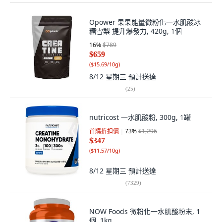
Opower 果果能量微粉化一水肌酸冰
糖雪梨 提升爆發力, 420g, 1個
16
%
$789
$659
(
$15.69/10g
)
8/12 星期三
預計送達
(
25
)
nutricost 一水肌酸粉, 300g, 1罐
首購折扣價
73
%
$1,296
$347
(
$11.57/10g
)
8/12 星期三
預計送達
(
7329
)
NOW Foods 微粉化一水肌酸粉末, 1
個, 1kg