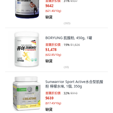
首購折扣價
31
%
$937
$642
(
$21.40/10g
)
缺貨
(
163
)
BORYUNG 肌酸粉, 450g, 1罐
首購折扣價
19
%
$1,826
$1,478
(
$32.85/10g
)
缺貨
(
10
)
Sunwarrior Sport Active水合型肌酸
粉 檸檬水味, 1個, 350g
首購折扣價
32
%
$910
$610
(
$17.43/10g
)
缺貨