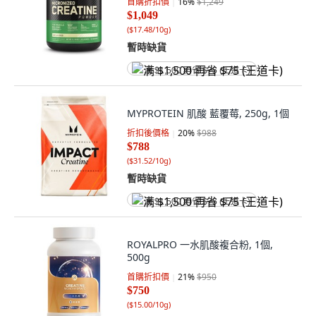
首購折扣價
16
%
$1,249
$1,049
(
$17.48/10g
)
暫時缺貨
满 $1,500 再省 $75 (王道卡)
MYPROTEIN 肌酸 藍覆莓, 250g, 1個
折扣後價格
20
%
$988
$788
(
$31.52/10g
)
暫時缺貨
满 $1,500 再省 $75 (王道卡)
ROYALPRO 一水肌酸複合粉, 1個,
500g
首購折扣價
21
%
$950
$750
(
$15.00/10g
)