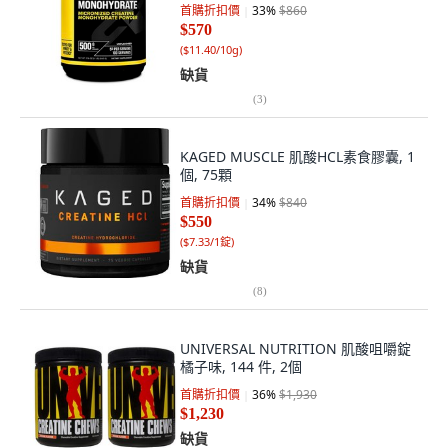
首購折扣價
33
%
$860
$570
(
$11.40/10g
)
缺貨
(
3
)
KAGED MUSCLE 肌酸HCL素食膠囊, 1
個, 75顆
首購折扣價
34
%
$840
$550
(
$7.33/1錠
)
缺貨
(
8
)
UNIVERSAL NUTRITION 肌酸咀嚼錠
橘子味, 144 件, 2個
首購折扣價
36
%
$1,930
$1,230
缺貨