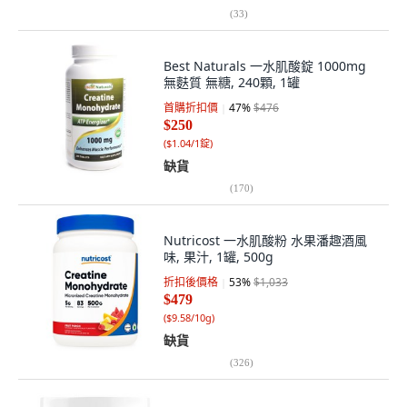
(
33
)
Best Naturals 一水肌酸錠 1000mg
無麩質 無糖, 240顆, 1罐
首購折扣價
47
%
$476
$250
(
$1.04/1錠
)
缺貨
(
170
)
Nutricost 一水肌酸粉 水果潘趣酒風
味, 果汁, 1罐, 500g
折扣後價格
53
%
$1,033
$479
(
$9.58/10g
)
缺貨
(
326
)