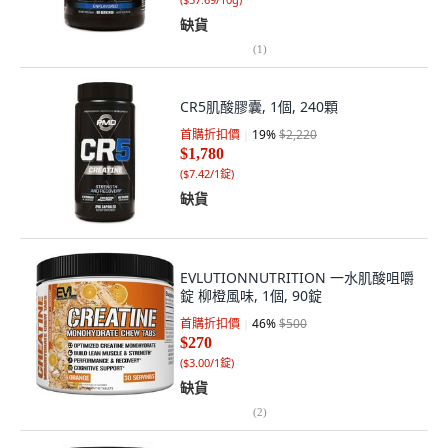
缺貨
(
1
)
CR5肌酸膠囊, 1個, 240顆
首購折扣價
19
%
$2,220
$1,780
(
$7.42/1錠
)
缺貨
EVLUTIONNUTRITION 一水肌酸咀嚼
錠 柳橙風味, 1個, 90錠
首購折扣價
46
%
$500
$270
(
$3.00/1錠
)
缺貨
(
2
)