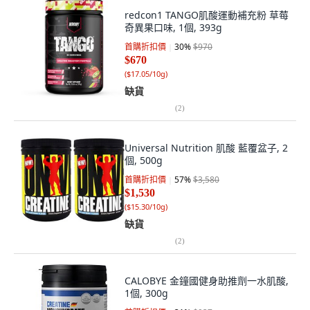
redcon1 TANGO肌酸運動補充粉 草莓
奇異果口味, 1個, 393g
首購折扣價
30
%
$970
$670
(
$17.05/10g
)
缺貨
(
2
)
Universal Nutrition 肌酸 藍覆盆子, 2
個, 500g
首購折扣價
57
%
$3,580
$1,530
(
$15.30/10g
)
缺貨
(
2
)
CALOBYE 金鐘國健身助推劑一水肌酸,
1個, 300g