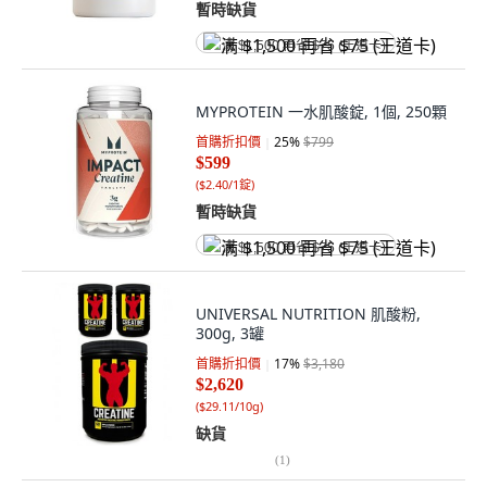
暫時缺貨
满 $1,500 再省 $75 (王道卡)
MYPROTEIN 一水肌酸錠, 1個, 250顆
首購折扣價
25
%
$799
$599
(
$2.40/1錠
)
暫時缺貨
满 $1,500 再省 $75 (王道卡)
UNIVERSAL NUTRITION 肌酸粉,
300g, 3罐
首購折扣價
17
%
$3,180
$2,620
(
$29.11/10g
)
缺貨
(
1
)