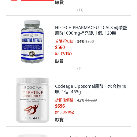
缺貨
(
14
)
HI-TECH PHARMACEUTICALS 硝酸鹽
肌酸1000mg補充錠, 1個, 120顆
首購折扣價
34
%
$850
$560
(
$4.67/1錠
)
缺貨
(
4
)
Codeage Liposomal肌酸一水合物 無
味, 1個, 455g
折扣後價格
42
%
$1,220
$696
(
$15.30/10g
)
缺貨