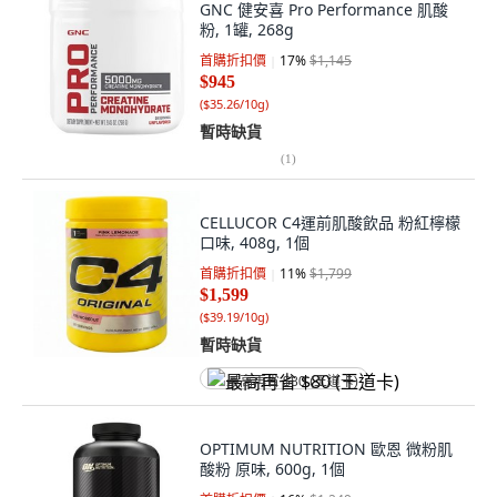
GNC 健安喜 Pro Performance 肌酸
粉, 1罐, 268g
首購折扣價
17
%
$1,145
$945
(
$35.26/10g
)
暫時缺貨
(
1
)
CELLUCOR C4運前肌酸飲品 粉紅檸檬
口味, 408g, 1個
首購折扣價
11
%
$1,799
$1,599
(
$39.19/10g
)
暫時缺貨
最高再省 $80 (王道卡)
OPTIMUM NUTRITION 歐恩 微粉肌
酸粉 原味, 600g, 1個