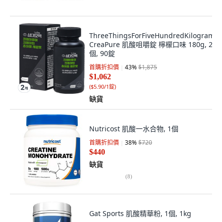
ThreeThingsForFiveHundredKilogram
CreaPure 肌酸咀嚼錠 檸檬口味 180g, 2
個, 90錠
首購折扣價
43
%
$1,875
$1,062
(
$5.90/1錠
)
缺貨
Nutricost 肌酸一水合物, 1個
首購折扣價
38
%
$720
$440
缺貨
(
8
)
Gat Sports 肌酸精華粉, 1個, 1kg