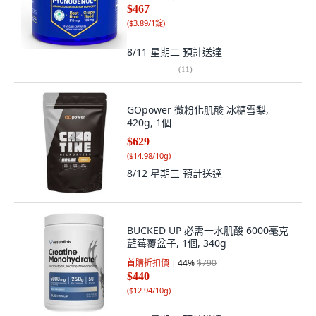
$467
(
$3.89/1錠
)
8/11 星期二
預計送達
(
11
)
GOpower 微粉化肌酸 冰糖雪梨,
420g, 1個
$629
(
$14.98/10g
)
8/12 星期三
預計送達
BUCKED UP 必需一水肌酸 6000毫克
藍莓覆盆子, 1個, 340g
首購折扣價
44
%
$790
$440
(
$12.94/10g
)