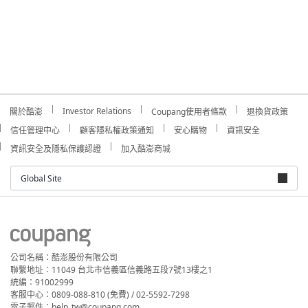
Investor Relations
關於酷澎
Coupang使用者條款
退換貨政策
信任管理中心
顧客隱私權政策通知
安心購物
資訊安全
資訊安全及隱私保護認證
加入酷澎商城
Global Site
公司名稱：酷澎股份有限公司
聯繫地址：11049 台北市信義區信義路五段7號13樓之1
統編：91002999
客服中心：0809-088-810 (免費) / 02-5592-7298
電子郵件：help_tw@coupang.com