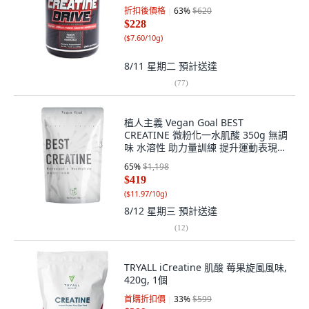
折扣後價格
63
%
$620
$228
(
$7.60/10g
)
8/11 星期二
預計送達
(
77
)
植人主義 Vegan Goal BEST
CREATINE 微粉化一水肌酸 350g 無調
味 水溶性 助力量訓練 提升運動表現
附專用湯匙, 1個, 特價！水和型肌酸
65
%
$1,198
350g（附專用湯匙）
$419
(
$11.97/10g
)
8/12 星期三
預計送達
(
12
)
TRYALL iCreatine 肌酸 莓果旋風風味,
420g, 1個
首購折扣價
33
%
$599