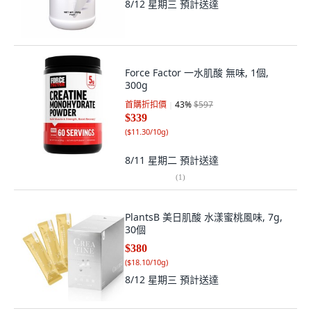
8/12 星期三
預計送達
Force Factor 一水肌酸 無味, 1個,
300g
首購折扣價
43
%
$597
$339
(
$11.30/10g
)
8/11 星期二
預計送達
(
1
)
PlantsB 美日肌酸 水漾蜜桃風味, 7g,
30個
$380
(
$18.10/10g
)
8/12 星期三
預計送達