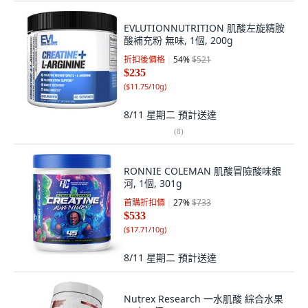
EVLUTIONNUTRITION 肌酸左旋精胺
酸補充粉 無味, 1個, 200g
折扣後價格
54
%
$521
$235
(
$11.75/10g
)
8/11 星期二
預計送達
(
8
)
RONNIE COLEMAN 肌酸冒險酸味銀
河, 1個, 301g
首購折扣價
27
%
$733
$533
(
$17.71/10g
)
8/11 星期二
預計送達
Nutrex Research 一水肌酸 綜合水果