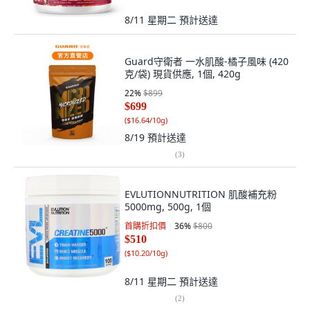
8/11 星期二
預計送達
Guard守衛者 一水肌酸-橘子風味 (420
克/袋) 現貨供應, 1個, 420g
22
%
$899
$699
(
$16.64/10g
)
8/19
預計送達
(
3
)
EVLUTIONNUTRITION 肌酸補充粉
5000mg, 500g, 1個
首購折扣價
36
%
$800
$510
(
$10.20/10g
)
8/11 星期二
預計送達
(
2
)