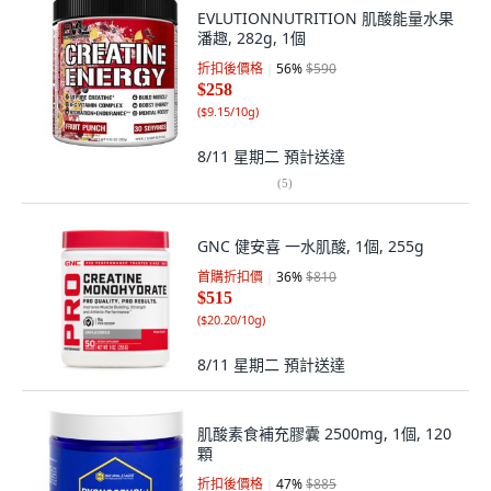
EVLUTIONNUTRITION 肌酸能量水果
潘趣, 282g, 1個
折扣後價格
56
%
$590
$258
(
$9.15/10g
)
8/11 星期二
預計送達
(
5
)
GNC 健安喜 一水肌酸, 1個, 255g
首購折扣價
36
%
$810
$515
(
$20.20/10g
)
8/11 星期二
預計送達
肌酸素食補充膠囊 2500mg, 1個, 120
顆
折扣後價格
47
%
$885