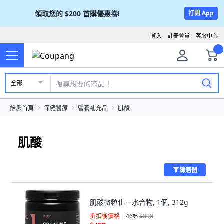
領取您的
$200
首購優惠卷!
打開 App
登入
註冊會員
客服中心
全部
酷澎首頁
保健醫療
營養補充品
肌酸
肌酸
篩選器
肌酸微粒化一水合物, 1個, 312g
折扣後價格
46
%
$898