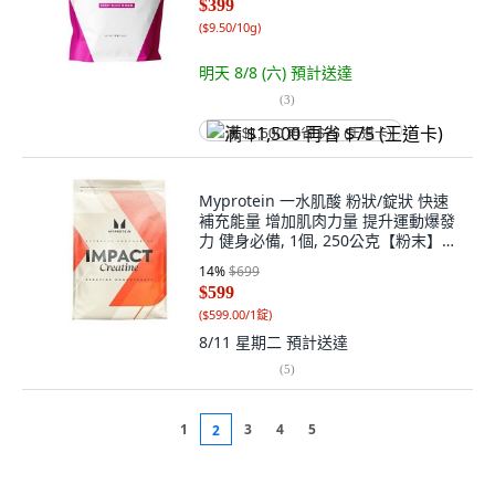
$399
(
$9.50/10g
)
明天 8/8 (六)
預計送達
(
3
)
满 $1,500 再省 $75 (王道卡)
Myprotein 一水肌酸 粉狀/錠狀 快速
補充能量 增加肌肉力量 提升運動爆發
力 健身必備, 1個, 250公克【粉末】原
味, 1份
14
%
$699
$599
(
$599.00/1錠
)
8/11 星期二
預計送達
(
5
)
1
3
4
5
2