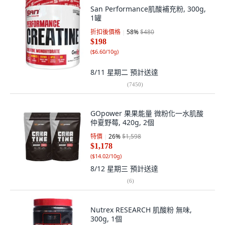
San Performance肌酸補充粉, 300g,
1罐
折扣後價格
58
%
$480
$198
(
$6.60/10g
)
8/11 星期二
預計送達
(
7450
)
GOpower 果果能量 微粉化一水肌酸
仲夏野莓, 420g, 2個
特價
26
%
$1,598
$1,178
(
$14.02/10g
)
8/12 星期三
預計送達
(
6
)
Nutrex RESEARCH 肌酸粉 無味,
300g, 1個