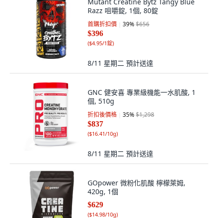
Mutant Creatine Bytz Tangy Blue
Razz 咀嚼錠, 1個, 80錠
首購折扣價
39
%
$656
$396
(
$4.95/1錠
)
8/11 星期二
預計送達
GNC 健安喜 專業級機能一水肌酸, 1
個, 510g
折扣後價格
35
%
$1,298
$837
(
$16.41/10g
)
8/11 星期二
預計送達
GOpower 微粉化肌酸 檸檬萊姆,
420g, 1個
$629
(
$14.98/10g
)