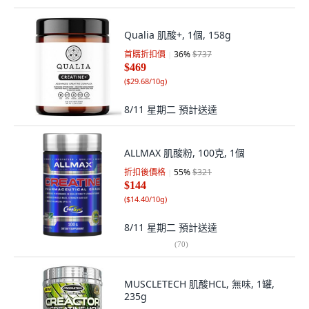
Qualia 肌酸+, 1個, 158g
首購折扣價
36
%
$737
$469
(
$29.68/10g
)
8/11 星期二
預計送達
ALLMAX 肌酸粉, 100克, 1個
折扣後價格
55
%
$321
$144
(
$14.40/10g
)
8/11 星期二
預計送達
(
70
)
MUSCLETECH 肌酸HCL, 無味, 1罐,
235g