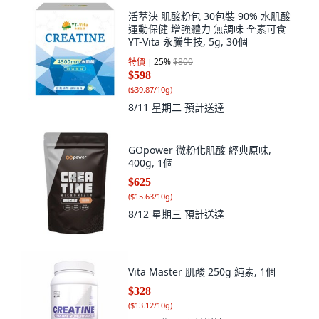
活萃泱 肌酸粉包 30包裝 90% 水肌酸
運動保健 增強體力 無調味 全素可食
YT-Vita 永騰生技, 5g, 30個
特價
25
%
$800
$598
(
$39.87/10g
)
8/11 星期二
預計送達
GOpower 微粉化肌酸 經典原味,
400g, 1個
$625
(
$15.63/10g
)
8/12 星期三
預計送達
Vita Master 肌酸 250g 純素, 1個
$328
(
$13.12/10g
)