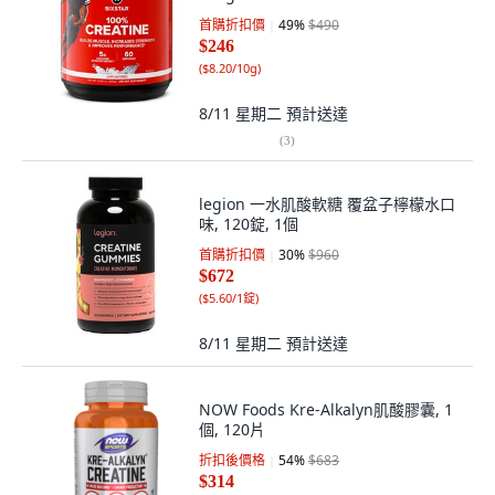
首購折扣價
49
%
$490
$246
(
$8.20/10g
)
8/11 星期二
預計送達
(
3
)
legion 一水肌酸軟糖 覆盆子檸檬水口
味, 120錠, 1個
首購折扣價
30
%
$960
$672
(
$5.60/1錠
)
8/11 星期二
預計送達
NOW Foods Kre-Alkalyn肌酸膠囊, 1
個, 120片
折扣後價格
54
%
$683
$314