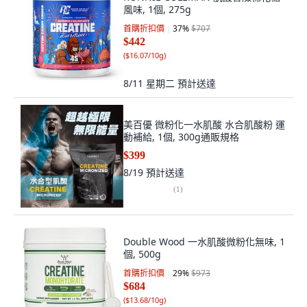
風味, 1個, 275g
首購折扣價
37
%
$707
$442
(
$16.07/10g
)
8/11 星期二
預計送達
美百優 微粉化一水肌酸 水合肌酸粉 運
動補給, 1個, 300g通販規格
$399
8/19
預計送達
(
1
)
Double Wood 一水肌酸微粉化無味, 1
個, 500g
首購折扣價
29
%
$973
$684
(
$13.68/10g
)