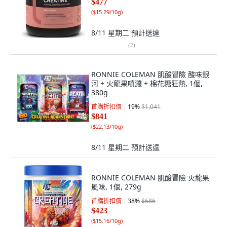
$477
(
$15.29/10g
)
8/11 星期二
預計送達
(
2
)
RONNIE COLEMAN 肌酸冒險 酸味銀
河 + 火龍果噴濺 + 棉花糖狂熱, 1個,
380g
首購折扣價
19
%
$1,041
$841
(
$22.13/10g
)
8/11 星期二
預計送達
RONNIE COLEMAN 肌酸冒險 火龍果
風味, 1個, 279g
首購折扣價
38
%
$686
$423
(
$15.16/10g
)