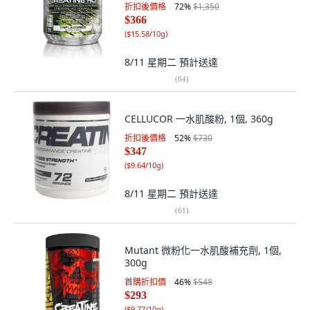
折扣後價格
72
%
$1,350
$366
(
$15.58/10g
)
8/11 星期二
預計送達
(
64
)
CELLUCOR 一水肌酸粉, 1個, 360g
折扣後價格
52
%
$730
$347
(
$9.64/10g
)
8/11 星期二
預計送達
(
61
)
Mutant 微粉化一水肌酸補充劑, 1個,
300g
首購折扣價
46
%
$548
$293
(
$9.77/10g
)