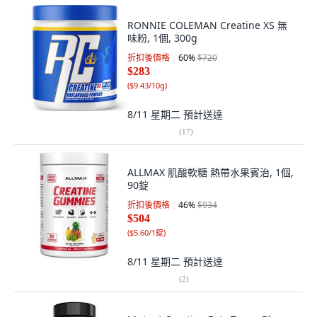
RONNIE COLEMAN Creatine XS 無
味粉, 1個, 300g
折扣後價格
60
%
$720
$283
(
$9.43/10g
)
8/11 星期二
預計送達
(
17
)
ALLMAX 肌酸軟糖 熱帶水果賓治, 1個,
90錠
折扣後價格
46
%
$934
$504
(
$5.60/1錠
)
8/11 星期二
預計送達
(
2
)