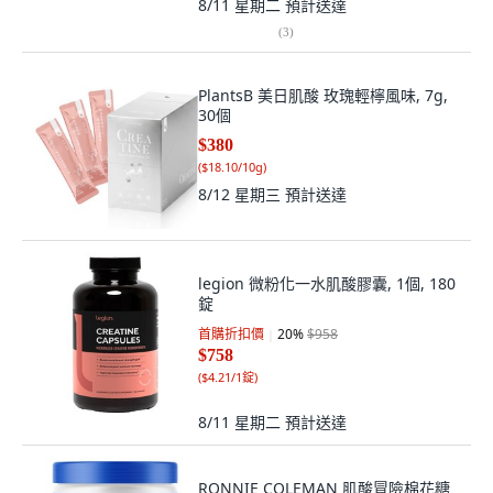
8/11 星期二
預計送達
(
3
)
PlantsB 美日肌酸 玫瑰輕檸風味, 7g,
30個
$380
(
$18.10/10g
)
8/12 星期三
預計送達
legion 微粉化一水肌酸膠囊, 1個, 180
錠
首購折扣價
20
%
$958
$758
(
$4.21/1錠
)
8/11 星期二
預計送達
RONNIE COLEMAN 肌酸冒險棉花糖