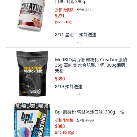
口味, 1個, 390g
折扣後價格
55
%
$611
$271
(
$6.95/10g
)
8/11 星期二
預計送達
(
9
)
MedBIO美百優 微粉化 CreaTine肌酸
35g 高純度 水合肌酸, 1個, 300g通販
規格
$399
8/19
預計送達
(
1
)
Bpi 肌酸粉 雪酪冰沙口味, 300g, 1個
折扣後價格
57
%
$720
$303
(
$10.10/10g
)