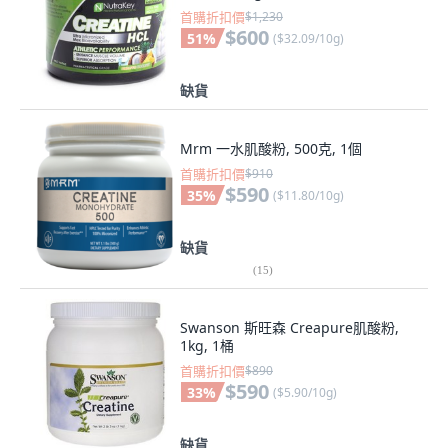
首購折扣價
$1,230
$600
51
%
(
$32.09/10g
)
缺貨
Mrm 一水肌酸粉, 500克, 1個
首購折扣價
$910
$590
35
%
(
$11.80/10g
)
缺貨
(
15
)
Swanson 斯旺森 Creapure肌酸粉,
1kg, 1桶
首購折扣價
$890
$590
33
%
(
$5.90/10g
)
缺貨