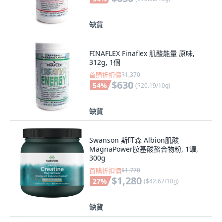
缺貨
FINAFLEX Finaflex 肌酸能量 原味,
312g, 1個
首購折扣價
$1,370
$630
54
%
(
$20.19/10g
)
缺貨
Swanson 斯旺森 Albion肌酸
MagnaPower胺基酸螯合物粉, 1罐,
300g
首購折扣價
$1,770
$1,280
27
%
(
$42.67/10g
)
缺貨