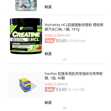
缺貨
NutraKey HCL肌酸運動保健粉 櫻桃檸
檬汽水口味, 1罐, 187g
首購折扣價
$1,230
$540
56
%
(
$28.88/10g
)
缺貨
(
3
)
Soultox 肌酸表現肌肉增強綜合熱帶軟
糖, 1個, 40顆
首購折扣價
$830
$540
34
%
(
$13.50/1錠
)
缺貨
(
9
)