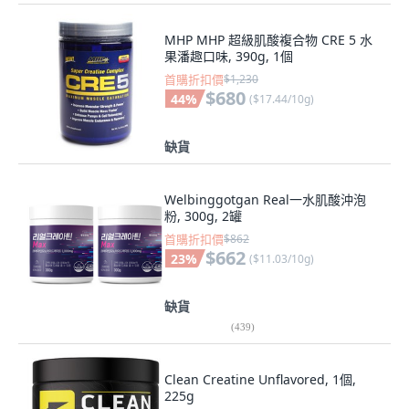
MHP MHP 超級肌酸複合物 CRE 5 水
果潘趣口味, 390g, 1個
首購折扣價
$1,230
$680
44
%
(
$17.44/10g
)
缺貨
Welbinggotgan Real一水肌酸沖泡
粉, 300g, 2罐
首購折扣價
$862
$662
23
%
(
$11.03/10g
)
缺貨
(
439
)
Clean Creatine Unflavored, 1個,
225g