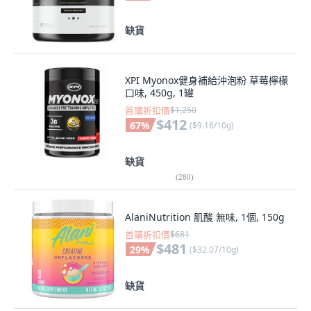
缺貨
XPI Myonox健身補給沖泡粉 草莓檸檬
口味, 450g, 1罐
首購折扣價
$1,250
$412
67
%
(
$9.16/10g
)
缺貨
(
280
)
AlaniNutrition 肌酸 無味, 1個, 150g
首購折扣價
$681
$481
29
%
(
$32.07/10g
)
缺貨