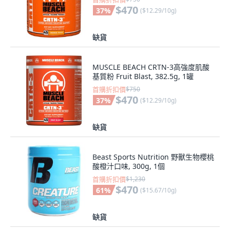
$470
37
%
(
$12.29/10g
)
缺貨
MUSCLE BEACH CRTN-3高強度肌酸
基質粉 Fruit Blast, 382.5g, 1罐
首購折扣價
$750
$470
37
%
(
$12.29/10g
)
缺貨
Beast Sports Nutrition 野獸生物櫻桃
酸橙汁口味, 300g, 1個
首購折扣價
$1,230
$470
61
%
(
$15.67/10g
)
缺貨