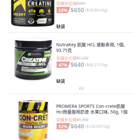
首購折扣價
$850
$650
23
%
(
$28.89/10g
)
缺貨
NutraKey 肌酸 HCL 運動表現, 1個,
93.75克
首購折扣價
$1,230
$640
47
%
(
$68.27/10g
)
缺貨
(
2
)
PROMERA SPORTS Con-crete肌酸
Hci微量服用奶昔 水果口味, 50g, 1個
首購折扣價
$1,350
$640
52
%
(
$128.00/10g
)