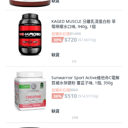
缺貨
KAGED MUSCLE 分離乳清蛋白粉 草
莓檸檬水口味, 940g, 1個
首購折扣價
$1,030
$720
30
%
(
$7.66/10g
)
缺貨
(
1
)
Sunwarrior Sport Active維他命C電解
質補水保健粉 覆盆子味, 1個, 350g
首購折扣價
$800
$510
36
%
(
$14.57/10g
)
缺貨
(
24
)