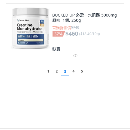
BUCKED UP 必需一水肌酸 5000mg
原味, 1個, 250g
首購折扣價
$740
$460
37
%
(
$18.40/10g
)
缺貨
(
3
)
1
2
4
5
3