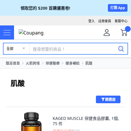
領取您的
$200
首購優惠卷!
打開 App
登入
註冊會員
客服中心
全部
酷澎首頁
火箭跨境
保健醫療
健身補給
肌酸
肌酸
篩選器
KAGED MUSCLE 保健食品膠囊, 1個,
75 件
$630