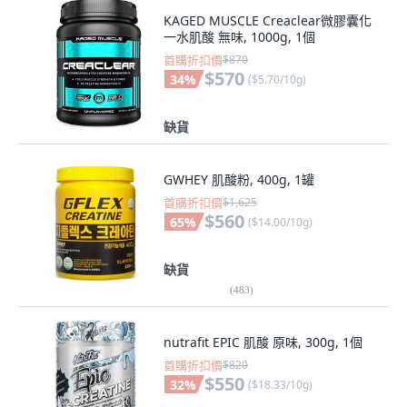
KAGED MUSCLE Creaclear微膠囊化
一水肌酸 無味, 1000g, 1個
首購折扣價
$870
$570
34
%
(
$5.70/10g
)
缺貨
GWHEY 肌酸粉, 400g, 1罐
首購折扣價
$1,625
$560
65
%
(
$14.00/10g
)
缺貨
(
483
)
nutrafit EPIC 肌酸 原味, 300g, 1個
首購折扣價
$820
$550
32
%
(
$18.33/10g
)