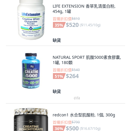
LIFE EXTENSION 香草乳清蛋白粉,
454g, 1罐
首購折扣價
$810
$520
35
%
(
$11.45/10g
)
缺貨
NATURAL SPORT 肌酸5000素食膠囊,
1罐, 180顆
首購折扣價
$540
$264
51
%
缺貨
(
15
)
redcon1 水合型肌酸粉, 1個, 300g
首購折扣價
$790
$500
36
%
(
$16.67/10g
)