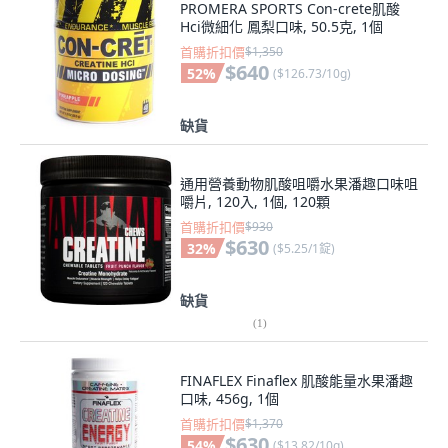
PROMERA SPORTS Con-crete肌酸
Hci微細化 鳳梨口味, 50.5克, 1個
首購折扣價
$1,350
$640
52
%
(
$126.73/10g
)
缺貨
通用營養動物肌酸咀嚼水果潘趣口味咀
嚼片, 120入, 1個, 120顆
首購折扣價
$930
$630
32
%
(
$5.25/1錠
)
缺貨
(
1
)
FINAFLEX Finaflex 肌酸能量水果潘趣
口味, 456g, 1個
首購折扣價
$1,370
$630
54
%
(
$13.82/10g
)