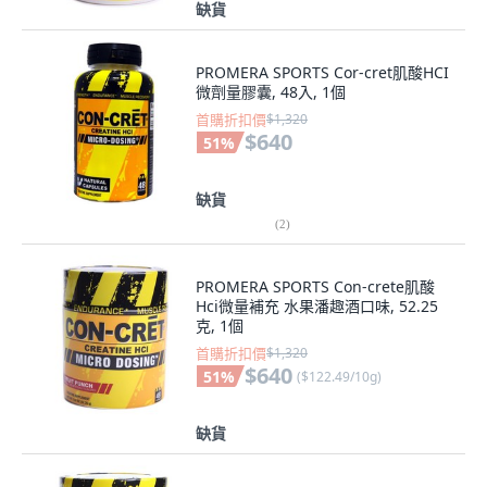
缺貨
PROMERA SPORTS Cor-cret肌酸HCI
微劑量膠囊, 48入, 1個
首購折扣價
$1,320
$640
51
%
缺貨
(
2
)
PROMERA SPORTS Con-crete肌酸
Hci微量補充 水果潘趣酒口味, 52.25
克, 1個
首購折扣價
$1,320
$640
51
%
(
$122.49/10g
)
缺貨