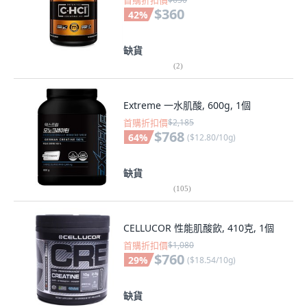
首購折扣價
$360
42
%
缺貨
(
2
)
Extreme 一水肌酸, 600g, 1個
首購折扣價
$2,185
$768
64
%
(
$12.80/10g
)
缺貨
(
105
)
CELLUCOR 性能肌酸飲, 410克, 1個
首購折扣價
$1,080
$760
29
%
(
$18.54/10g
)
缺貨