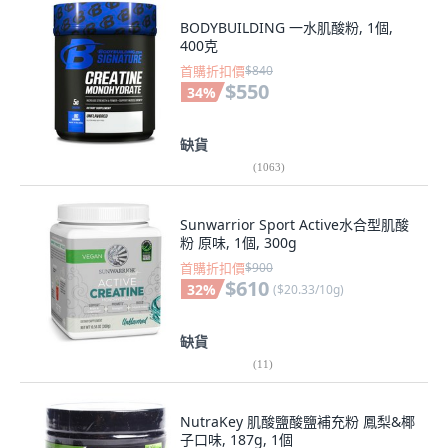
BODYBUILDING 一水肌酸粉, 1個,
400克
首購折扣價
$840
$550
34
%
缺貨
(
1063
)
Sunwarrior Sport Active水合型肌酸
粉 原味, 1個, 300g
首購折扣價
$900
$610
32
%
(
$20.33/10g
)
缺貨
(
11
)
NutraKey 肌酸鹽酸鹽補充粉 鳳梨&椰
子口味, 187g, 1個