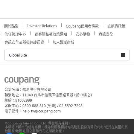
Investor Relations
關於酷澎
Coupang使用者條款
退換貨政策
信任管理中心
顧客隱私權政策通知
安心購物
資訊安全
資訊安全及隱私保護認證
加入酷澎商城
Global Site
公司名稱：酷澎股份有限公司
聯繫地址：11049 台北市信義區信義路五段7號13樓之1
統編：91002999
客服中心：0809-088-810 (免費) / 02-5592-7298
電子郵件：help_tw@coupang.com
©Coupang Taiwan Co., Ltd. 保留所有權利。
本網站上顯示的所有商標、標誌和服務標誌均為酷澎股份有限公司和/或其在美國和其
他國家/地區註冊之關聯公司之所屬財產。