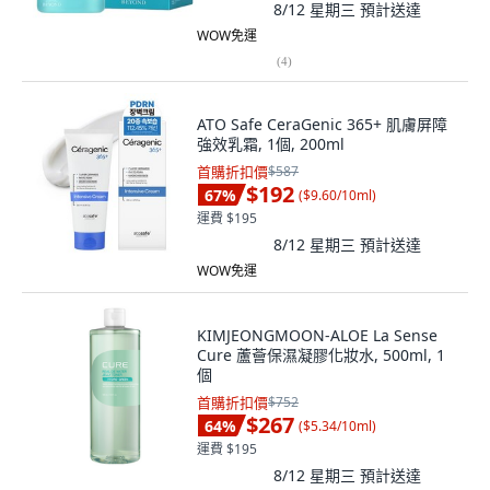
8/12 星期三
預計送達
WOW免運
(
4
)
ATO Safe CeraGenic 365+ 肌膚屏障
強效乳霜, 1個, 200ml
首購折扣價
$587
$192
67
%
(
$9.60/10ml
)
運費 $195
8/12 星期三
預計送達
WOW免運
KIMJEONGMOON-ALOE La Sense
Cure 蘆薈保濕凝膠化妝水, 500ml, 1
個
首購折扣價
$752
$267
64
%
(
$5.34/10ml
)
運費 $195
8/12 星期三
預計送達