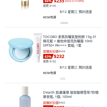
$235
66
%
(
$33.57/10ml
)
運費 $195
8/12 星期三
預計送達
WOW免運
(
4609
)
TOCOBO 柔焦防曬氣墊粉餅 13g 01
棉花藍 + 維他命提亮防曬霜 10ml
SPF50+ PA++++ 套組, 1套
首購折扣價
$634
$232
63
%
運費 $195
8/12 星期三
預計送達
WOW免運
(
12
)
O'earth 肌膚護理 玻尿酸積雪草7秒精
華安瓶, 1個, 105ml
首購折扣價
$462