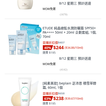
8/12 星期三
預計送達
WOW免運
(
1670
)
ETUDE 純晶總監水潤防曬霜 SPF50+
PA++++ 50ml + 20ml 企劃套組, 1個,
70ml
首購折扣價
$407
$244
40
%
(
$34.86/10ml
)
運費 $195
8/12 星期三
預計送達
WOW免運
(
4142
)
[純素美妝] beplain 苾沛恩 積雪草醇
霜, 60ml, 1個
首購折扣價
$658
$238
63
%
(
$39.67/10ml
)
運費 $195