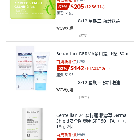
首購折扣價
$205
62
%
(
$2.56/1個
)
運費 $195
8/12 星期三
預計送達
WOW免運
(
573
)
Bepanthol DERMA多用霜, 1條, 30ml
首購折扣價
$298
$142
52
%
(
$47.33/10ml
)
運費 $195
8/12 星期三
預計送達
WOW免運
(
1675
)
Centellian 24 森特蓮 積雪草Derma
Shield安全防曬棒 SPF 50+ PA++++,
18g, 2個
首購折扣價
$421