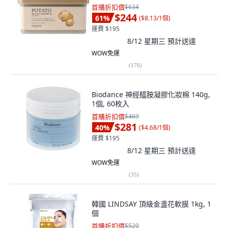
首購折扣價
$634
$244
61
%
(
$8.13/1個
)
運費 $195
8/12 星期三
預計送達
WOW免運
(
176
)
Biodance 神經醯胺凝膠化妝棉 140g,
1個, 60枚入
首購折扣價
$469
$281
40
%
(
$4.68/1個
)
運費 $195
8/12 星期三
預計送達
WOW免運
(
35
)
韓國 LINDSAY 頂級金盞花軟膜 1kg, 1
個
首購折扣價
$520