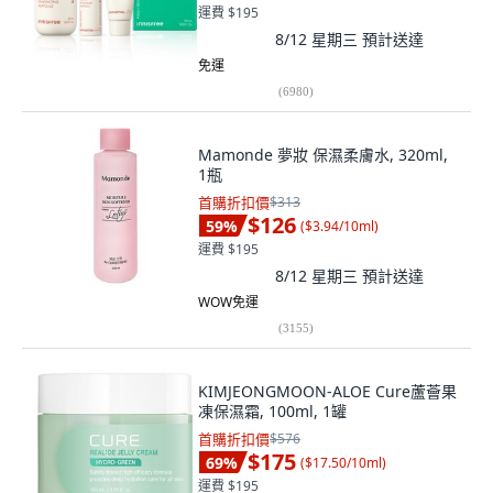
運費 $195
8/12 星期三
預計送達
免運
(
6980
)
Mamonde 夢妝 保濕柔膚水, 320ml,
1瓶
首購折扣價
$313
$126
59
%
(
$3.94/10ml
)
運費 $195
8/12 星期三
預計送達
WOW免運
(
3155
)
KIMJEONGMOON-ALOE Cure蘆薈果
凍保濕霜, 100ml, 1罐
首購折扣價
$576
$175
69
%
(
$17.50/10ml
)
運費 $195