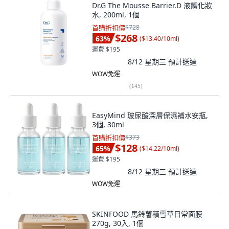
Dr.G The Mousse Barrier.D 液體化妝
水, 200ml, 1個
首購折扣價
$728
$268
63
%
(
$13.40/10ml
)
運費 $195
8/12 星期三
預計送達
WOW免運
(
145
)
EasyMind 玻尿酸深層保濕補水安瓶,
3個, 30ml
首購折扣價
$373
$128
65
%
(
$14.22/10ml
)
運費 $195
8/12 星期三
預計送達
WOW免運
SKINFOOD 馬鈴薯積雪草日常面膜
270g, 30入, 1個