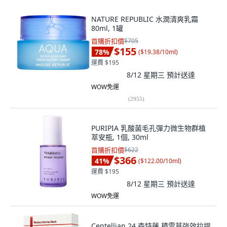
NATURE REPUBLIC 水潤清爽乳霜
80ml, 1罐
首購折扣價
$705
$155
78
%
(
$19.38/10ml
)
運費 $195
8/12 星期三
預計送達
WOW免運
(
2955
)
PURIPIA 乳酸菌毛孔彈力微生物群植
萃安瓶, 1個, 30ml
首購折扣價
$622
$366
41
%
(
$122.00/10ml
)
運費 $195
8/12 星期三
預計送達
WOW免運
Centellian 24 森特蓮 積雪草強效拉提