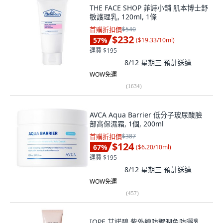
THE FACE SHOP 菲詩小舖 肌本博士舒
敏護理乳, 120ml, 1條
首購折扣價
$540
$232
57
%
(
$19.33/10ml
)
運費 $195
8/12 星期三
預計送達
WOW免運
(
1634
)
AVCA Aqua Barrier 低分子玻尿酸臉
部高保濕霜, 1個, 200ml
首購折扣價
$387
$124
67
%
(
$6.20/10ml
)
運費 $195
8/12 星期三
預計送達
WOW免運
(
457
)
IOPE 艾諾碧 紫外線防禦潤色防曬乳