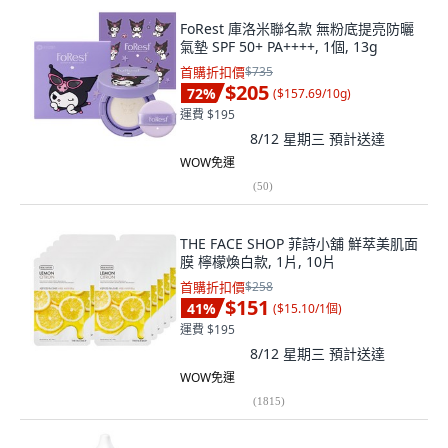
FoRest 庫洛米聯名款 無粉底提亮防曬
氣墊 SPF 50+ PA++++, 1個, 13g
首購折扣價
$735
$205
72
%
(
$157.69/10g
)
運費 $195
8/12 星期三
預計送達
WOW免運
(
50
)
THE FACE SHOP 菲詩小舖 鮮萃美肌面
膜 檸檬煥白款, 1片, 10片
首購折扣價
$258
$151
41
%
(
$15.10/1個
)
運費 $195
8/12 星期三
預計送達
WOW免運
(
1815
)