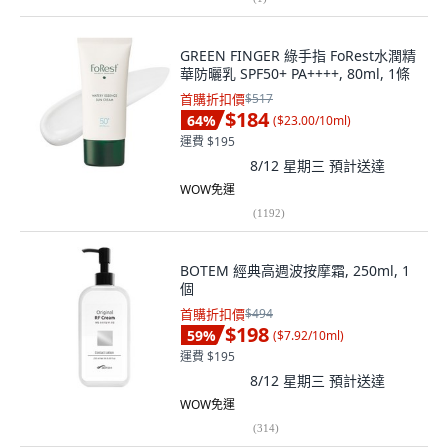
GREEN FINGER 綠手指 FoRest水潤精
華防曬乳 SPF50+ PA++++, 80ml, 1條
首購折扣價
$517
$184
64
%
(
$23.00/10ml
)
運費 $195
8/12 星期三
預計送達
WOW免運
(
1192
)
BOTEM 經典高週波按摩霜, 250ml, 1
個
首購折扣價
$494
$198
59
%
(
$7.92/10ml
)
運費 $195
8/12 星期三
預計送達
WOW免運
(
314
)