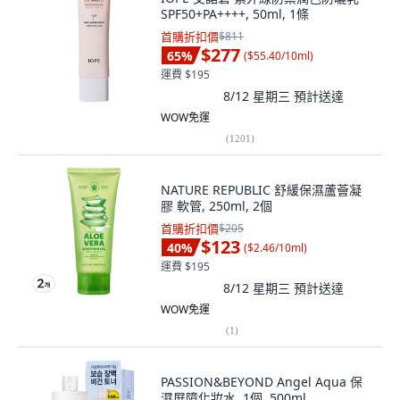
SPF50+PA++++, 50ml, 1條
首購折扣價
$811
$277
65
%
(
$55.40/10ml
)
運費 $195
8/12 星期三
預計送達
WOW免運
(
1201
)
NATURE REPUBLIC 舒緩保濕蘆薈凝
膠 軟管, 250ml, 2個
首購折扣價
$205
$123
40
%
(
$2.46/10ml
)
運費 $195
8/12 星期三
預計送達
WOW免運
(
1
)
PASSION&BEYOND Angel Aqua 保
濕屏障化妝水, 1個, 500ml