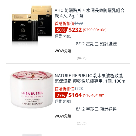
AHC 防曬貼片 + 水潤長效防曬乳組合
款 4入, 8g, 1盒
首購折扣價
$470
$232
50
%
(
$290.00/10g
)
運費 $195
8/12 星期三
預計送達
WOW免運
(
8468
)
NATURE REPUBLIC 乳木果油極致蒸
氣保濕霜 極乾性肌膚專用, 1個, 100ml
首購折扣價
$728
$164
77
%
(
$16.40/10ml
)
運費 $195
8/12 星期三
預計送達
WOW免運
(
2363
)