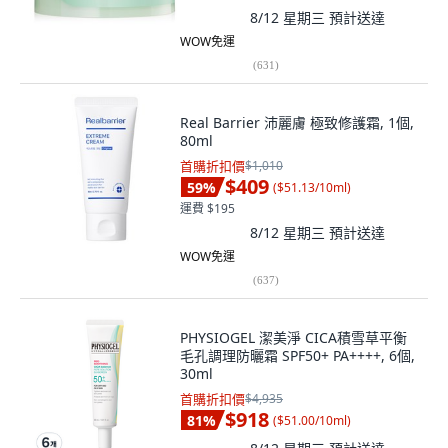
8/12 星期三
預計送達
WOW免運
(
631
)
Real Barrier 沛麗膚 極致修護霜, 1個,
80ml
首購折扣價
$1,010
$409
59
%
(
$51.13/10ml
)
運費 $195
8/12 星期三
預計送達
WOW免運
(
637
)
PHYSIOGEL 潔美淨 CICA積雪草平衡
毛孔調理防曬霜 SPF50+ PA++++, 6個,
30ml
首購折扣價
$4,935
$918
81
%
(
$51.00/10ml
)