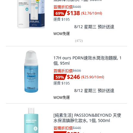
首購折扣價
$446
$138
69
%
(
$2.76/10ml
)
運費 $195
8/12 星期三
預計送達
WOW免運
(
472
)
17H ours PDRN速效水潤泡泡麵膜, 1
個, 95ml
首購折扣價
$606
$246
59
%
(
$25.90/10ml
)
運費 $195
8/12 星期三
預計送達
WOW免運
[純素生活] PASSION&BEYOND 天使
水保濕鎮靜化妝水, 1個, 500ml
首購折扣價
$446