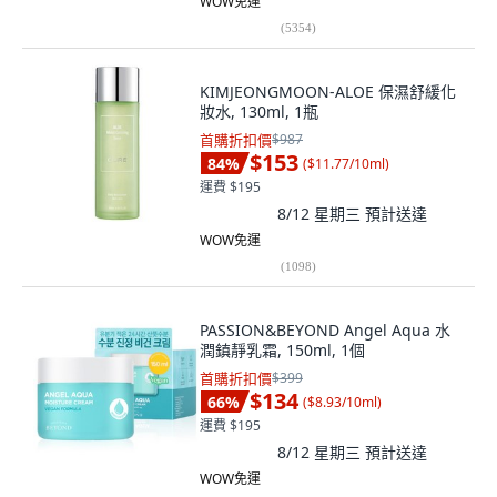
WOW免運
(
5354
)
KIMJEONGMOON-ALOE 保濕舒緩化
妝水, 130ml, 1瓶
首購折扣價
$987
$153
84
%
(
$11.77/10ml
)
運費 $195
8/12 星期三
預計送達
WOW免運
(
1098
)
PASSION&BEYOND Angel Aqua 水
潤鎮靜乳霜, 150ml, 1個
首購折扣價
$399
$134
66
%
(
$8.93/10ml
)
運費 $195
8/12 星期三
預計送達
WOW免運