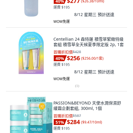
$277
40
%
(
$26.38/10ml
)
運費 $195
8/12 星期三
預計送達
WOW免運
Centellian 24 森特蓮 積雪草緊緻特級
套組 積雪草全天候夏季限定版 2p, 1套
首購折扣價
$428
$256
40
%
(
$256.00/1套
)
運費 $195
8/12 星期三
預計送達
WOW免運
(
1
)
PASSION&BEYOND 天使水潤保濕舒
緩霜企劃套組, 300ml, 1個
首購折扣價
$587
$284
51
%
(
$9.47/10ml
)
運費 $195