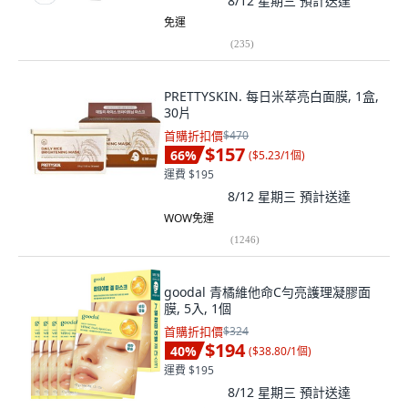
8/12 星期三
預計送達
免運
(
235
)
PRETTYSKIN. 每日米萃亮白面膜, 1盒,
30片
首購折扣價
$470
$157
66
%
(
$5.23/1個
)
運費 $195
8/12 星期三
預計送達
WOW免運
(
1246
)
goodal 青橘維他命C勻亮護理凝膠面
膜, 5入, 1個
首購折扣價
$324
$194
40
%
(
$38.80/1個
)
運費 $195
8/12 星期三
預計送達