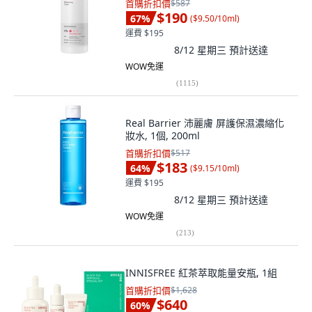
首購折扣價
$587
$190
67
%
(
$9.50/10ml
)
運費 $195
8/12 星期三
預計送達
WOW免運
(
1115
)
Real Barrier 沛麗膚 屏護保濕濃縮化
妝水, 1個, 200ml
首購折扣價
$517
$183
64
%
(
$9.15/10ml
)
運費 $195
8/12 星期三
預計送達
WOW免運
(
213
)
INNISFREE 紅茶萃取能量安瓶, 1組
首購折扣價
$1,628
$640
60
%