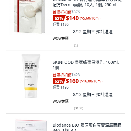
配方Derma面膜, 10入, 1個, 250ml
首購折扣價
$376
$140
62
%
(
$5.60/10ml
)
運費 $195
8/12 星期三
預計送達
WOW免運
(
1
)
SKINFOOD 皇家蜂蜜保濕乳, 100ml,
1個
首購折扣價
$423
$160
62
%
(
$16.00/10ml
)
運費 $195
8/12 星期三
預計送達
WOW免運
(
3138
)
Biodance BIO 膠原蛋白真實深層面膜
34g, 1個, 4入