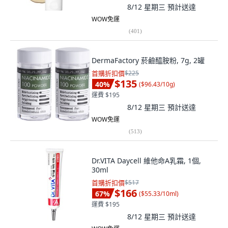
8/12 星期三
預計送達
WOW免運
(
401
)
DermaFactory 菸鹼醯胺粉, 7g, 2罐
首購折扣價
$225
$135
40
%
(
$96.43/10g
)
運費 $195
8/12 星期三
預計送達
WOW免運
(
513
)
Dr.VITA Daycell 維他命A乳霜, 1個,
30ml
首購折扣價
$517
$166
67
%
(
$55.33/10ml
)
運費 $195
8/12 星期三
預計送達