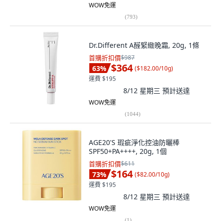
WOW免運
(
793
)
Dr.Different A醛緊緻晚霜, 20g, 1條
首購折扣價
$987
$364
63
%
(
$182.00/10g
)
運費 $195
8/12 星期三
預計送達
WOW免運
(
1044
)
AGE20'S 瑕疵淨化控油防曬棒
SPF50+PA++++, 20g, 1個
首購折扣價
$611
$164
73
%
(
$82.00/10g
)
運費 $195
8/12 星期三
預計送達
WOW免運
(
1
)