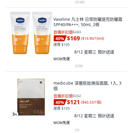
(
5140
)
Vaseline 凡士林 日常防曬提亮防曬霜
SPF40/PA+++, 50ml, 2條
首購折扣價
$283
$169
40
%
(
$16.90/10ml
)
運費 $195
8/12 星期三
預計送達
WOW免運
(
559
)
medicube 深層胜肽煥採面膜, 1入, 3
個
首購折扣價
$202
$121
40
%
(
$40.33/1個
)
運費 $195
8/12 星期三
預計送達
WOW免運
(
1
)