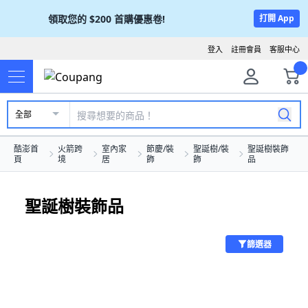
領取您的
$200
首購優惠卷!
打開 App
登入
註冊會員
客服中心
全部
酷澎首
火箭跨
室內家
節慶/裝
聖誕樹/裝
聖誕樹裝飾
頁
境
居
飾
飾
品
聖誕樹裝飾品
篩選器