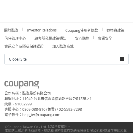
Investor Relations
關於酷澎
Coupang使用者條款
退換貨政策
信任管理中心
顧客隱私權政策通知
安心購物
資訊安全
資訊安全及隱私保護認證
加入酷澎商城
Global Site
公司名稱：酷澎股份有限公司
聯繫地址：11049 台北市信義區信義路五段7號13樓之1
統編：91002999
客服中心：0809-088-810 (免費) / 02-5592-7298
電子郵件：help_tw@coupang.com
©Coupang Taiwan Co., Ltd. 保留所有權利。
本網站上顯示的所有商標、標誌和服務標誌均為酷澎股份有限公司和/或其在美國和其