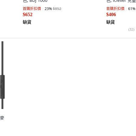
色, BDJ 1000
色, iclever
首購折扣價
23
%
$852
首購折扣價
61
%
$652
$406
缺貨
缺貨
(
32
)
機麥