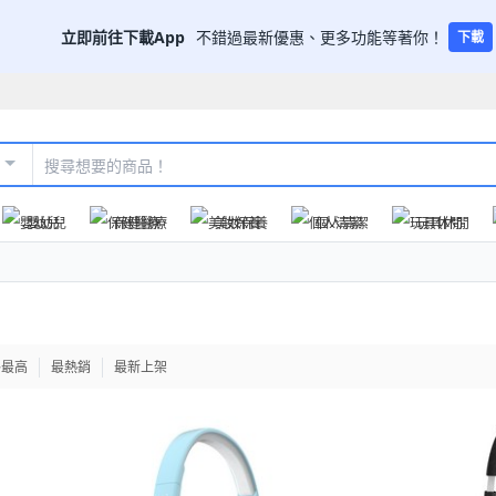
立即前往下載App
不錯過最新優惠、更多功能等著你！
下載
嬰幼兒
保健醫療
美妝保養
個人清潔
玩具休閒
格最高
最熱銷
最新上架