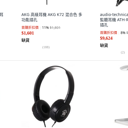
 耳
AKG 高級耳機 AKG K72 混合色 多
audio-tech
功能插孔
監聽耳機 ATH-R
插孔
首購折扣價
11
%
$1,801
首購折扣價
8
%
$1,601
$9,624
缺貨
缺貨
(
188
)
(
2
)