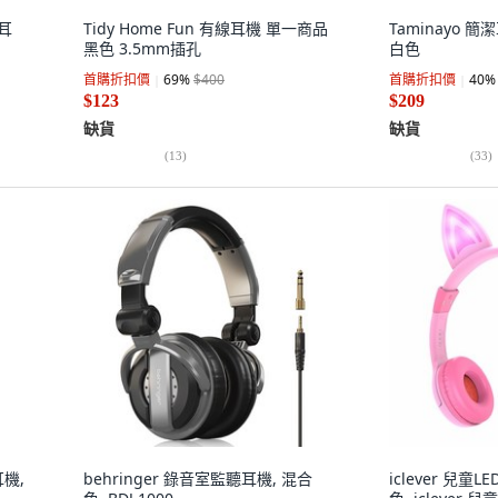
競耳
Tidy Home Fun 有線耳機 單一商品
Taminayo 
黑色 3.5mm插孔
白色
首購折扣價
69
%
$400
首購折扣價
40
%
$123
$209
缺貨
缺貨
(
13
)
(
33
)
機,
behringer 錄音室監聽耳機, 混合
iclever 兒童