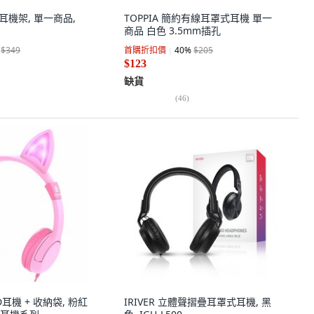
簡潔耳機架, 單一商品,
TOPPIA 簡約有線耳罩式耳機 單一
商品 白色 3.5mm插孔
$349
首購折扣價
40
%
$205
$123
缺貨
(
46
)
LED耳機 + 收納袋, 粉紅
IRIVER 立體聲摺疊耳罩式耳機, 黑