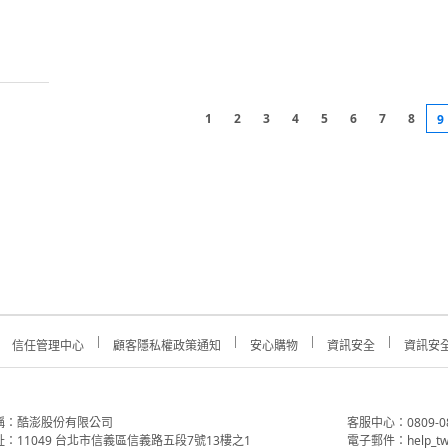
1
2
3
4
5
6
7
8
9
信任管理中心
顧客隱私權政策通知
安心購物
資訊安全
資訊安
稱：酷澎股份有限公司
客服中心：0809-088-
：11049 台北市信義區信義路五段7號13樓之1
電子郵件：help_tw