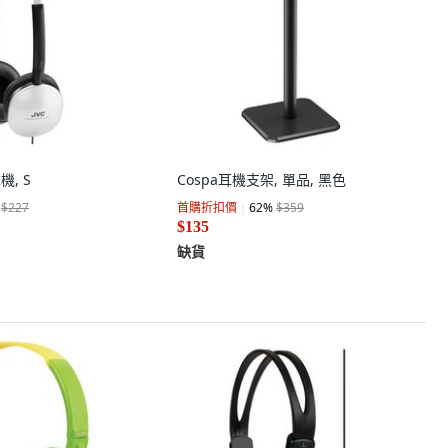
耳機, S
Cospa耳機支架, 單品, 黑色
$227
首購折扣價
62
%
$359
$135
缺貨