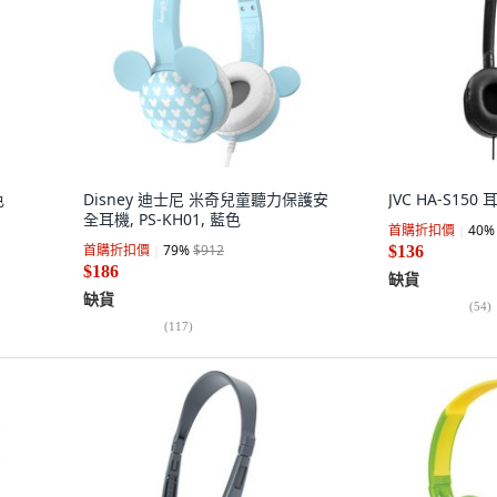
色
Disney 迪士尼 米奇兒童聽力保護安
JVC HA-S150 
全耳機, PS-KH01, 藍色
首購折扣價
40
%
首購折扣價
79
%
$912
$136
$186
缺貨
缺貨
(
54
)
(
117
)