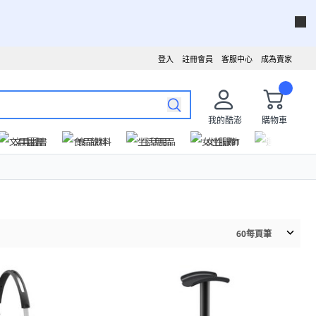
登入
註冊會員
客服中心
成為賣家
我的酷澎
購物車
文具圖書
食品飲料
生活用品
女性服飾
運動戶外
60
每頁筆