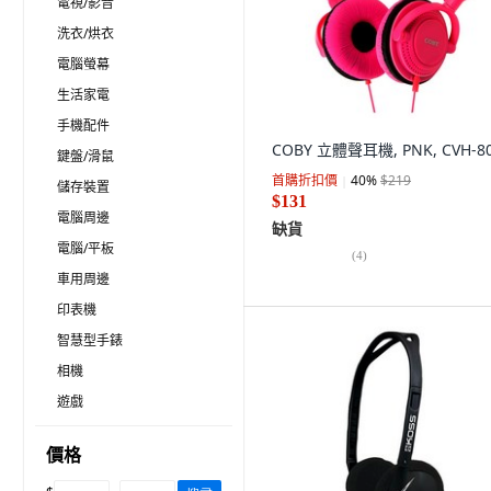
電視/影音
洗衣/烘衣
電腦螢幕
生活家電
手機配件
COBY 立體聲耳機, PNK, CVH-8
鍵盤/滑鼠
首購折扣價
40
%
$219
儲存裝置
$131
電腦周邊
缺貨
電腦/平板
(
4
)
車用周邊
印表機
智慧型手錶
相機
遊戲
價格