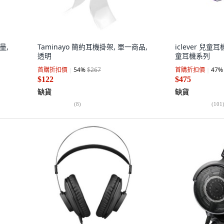
量,
Taminayo 簡約耳機掛架, 單一商品,
iclever 兒童耳機
透明
童耳機系列
首購折扣價
54
%
$267
首購折扣價
47
%
$122
$475
缺貨
缺貨
(
8
)
(
101