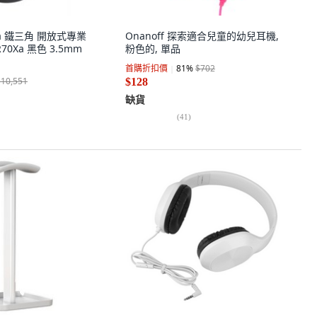
nica 鐵三角 開放式專業
Onanoff 探索適合兒童的幼兒耳機,
70Xa 黑色 3.5mm
粉色的, 單品
首購折扣價
81
%
$702
$10,551
$128
缺貨
(
41
)