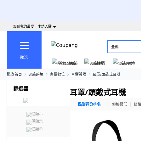
加到我的最愛
申請入駐
全部
類別
爸氣父親節
火箭速配
火箭跨境
酷澎首頁
火箭跨境
家電數位
音響設備
耳罩/頭戴式耳機
篩選器
耳罩/頭戴式耳機
酷澎評分排名
價格最低
價
僅顯示
僅顯示
僅顯示