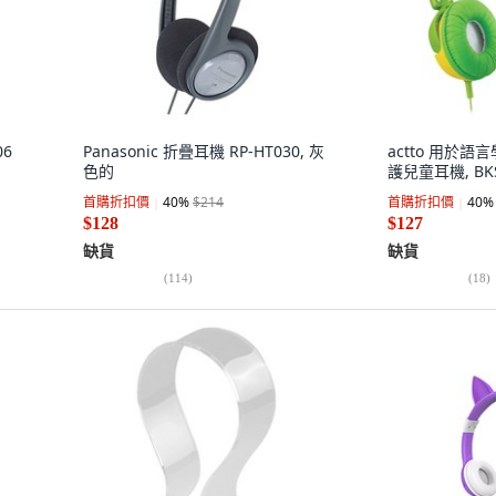
06
Panasonic 折疊耳機 RP-HT030, 灰
actto 用於語言
色的
護兒童耳機, BKS
首購折扣價
40
%
$214
首購折扣價
40
%
$128
$127
缺貨
缺貨
(
114
)
(
18
)