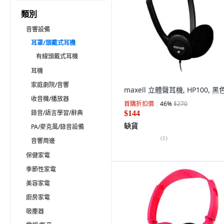
類別
音響設備
耳罩/頭戴式耳機
有線頭戴式耳機
耳機
家庭劇院/音響
maxell 立體聲耳機, HP100, 黑
收音機/播放器
首購折扣價
46
%
$270
錄音/語言學習/辭典
$144
缺貨
PA/麥克風/錄音設備
(
1
)
音響周邊
保健家電
季節性家電
美容家電
廚房家電
吸塵器