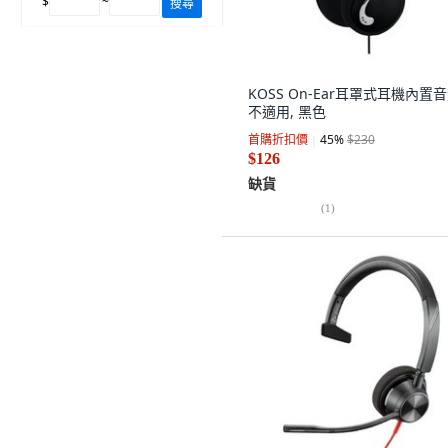
$
~
搜尋
KOSS On-Ear耳罩式耳機內置音
不適用, 黑色
首購折扣價
45
%
$230
$126
缺貨
(
1
)