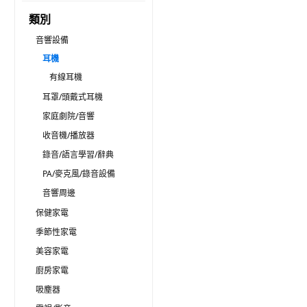
類別
音響設備
耳機
有線耳機
耳罩/頭戴式耳機
家庭劇院/音響
收音機/播放器
錄音/語言學習/辭典
PA/麥克風/錄音設備
音響周邊
保健家電
季節性家電
美容家電
廚房家電
吸塵器