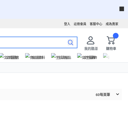
登入
註冊會員
客服中心
成為賣家
我的酷澎
購物車
文具圖書
食品飲料
生活用品
女性服飾
運動戶外
60
每頁筆