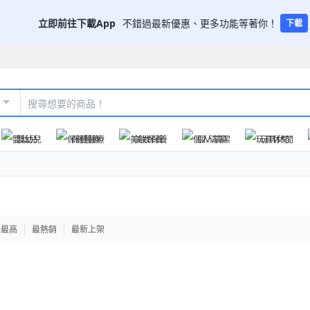
立即前往下載App
不錯過最新優惠、更多功能等著你！
下載
嬰幼兒
保健醫療
美妝保養
個人清潔
玩具休閒
格最高
最熱銷
最新上架