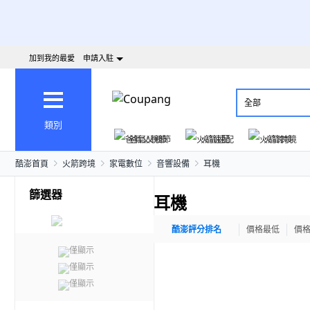
加到我的最愛
申請入駐
全部
類別
爸氣父親節
火箭速配
火箭跨境
酷澎首頁
火箭跨境
家電數位
音響設備
耳機
篩選器
耳機
酷澎評分排名
價格最低
價
僅顯示
僅顯示
僅顯示