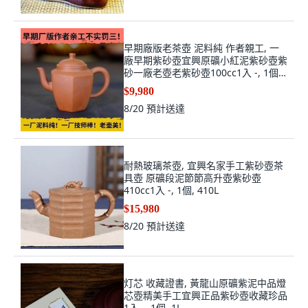
早期廠版老茶壺 泥料純 作者親工, 一
廠早期紫砂壺宜興原礦小紅泥紫砂壺紫
砂一廠老壺老紫砂壺100cc1入 -, 1個,
100L
$9,980
8/20
預計送達
耐熱玻璃茶壺, 宜興名家手工紫砂壺茶
具壺 原礦段泥節節高升壺紫砂壺
410cc1入 -, 1個, 410L
$15,980
8/20
預計送達
灯芯 收藏證書, 黃龍山原礦紫泥中品燈
芯壺精美手工宜興正品紫砂壺收藏珍品
1入 -, 1個, 1L