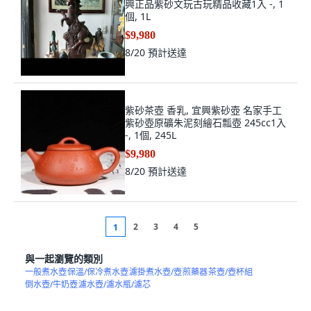
興正品紫砂文玩古玩精品收藏1入 -, 1
個, 1L
$9,980
8/20
預計送達
紫砂茶壺 香乳, 宜興紫砂壺 名家手工
紫砂壺原礦朱泥刻繪石瓢壺 245cc1入
-, 1個, 245L
$9,980
8/20
預計送達
2
3
4
5
1
與一起瀏覽的類別
一般煮水壺
保溫/保冷煮水壺
濾掛煮水壺/壺
煎藥器
茶壺/壺杯組
倒水壺/牛奶壺
濾水壺/濾水瓶/濾芯