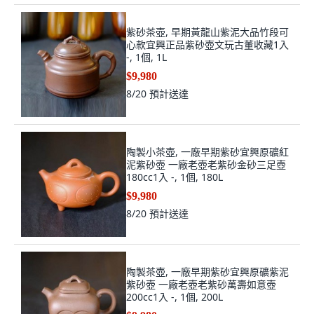
紫砂茶壺, 早期黃龍山紫泥大品竹段可
心款宜興正品紫砂壺文玩古董收藏1入
-, 1個, 1L
$9,980
8/20
預計送達
陶製小茶壺, 一廠早期紫砂宜興原礦紅
泥紫砂壺 一廠老壺老紫砂金砂三足壺
180cc1入 -, 1個, 180L
$9,980
8/20
預計送達
陶製茶壺, 一廠早期紫砂宜興原礦紫泥
紫砂壺 一廠老壺老紫砂萬壽如意壺
200cc1入 -, 1個, 200L