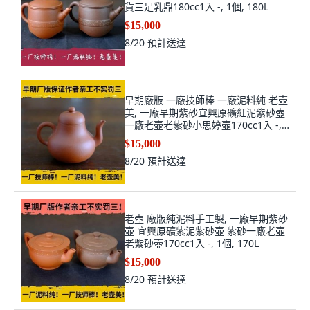
貨三足乳鼎180cc1入 -, 1個, 180L
$15,000
8/20
預計送達
早期廠版 一廠技師棒 一廠泥料純 老壺
美, 一廠早期紫砂宜興原礦紅泥紫砂壺
一廠老壺老紫砂小思婷壺170cc1入 -,
1個, 170L
$15,000
8/20
預計送達
老壺 廠版純泥料手工製, 一廠早期紫砂
壺 宜興原礦紫泥紫砂壺 紫砂一廠老壺
老紫砂壺170cc1入 -, 1個, 170L
$15,000
8/20
預計送達