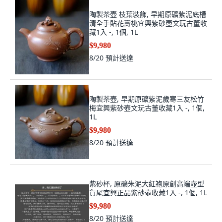
陶製茶壺 枝葉裝飾, 早期原礦紫泥底槽
清全手貼花壽桃宜興紫砂壺文玩古董收
藏1入 -, 1個, 1L
$9,980
8/20
預計送達
陶製茶壺, 早期原礦紫泥歲寒三友松竹
梅宜興紫砂壺文玩古董收藏1入 -, 1個,
1L
$9,980
8/20
預計送達
紫砂杯, 原礦朱泥大紅袍原創高端壺型
貨尾宜興正品紫砂壺收藏1入 -, 1個, 1L
$9,980
8/20
預計送達