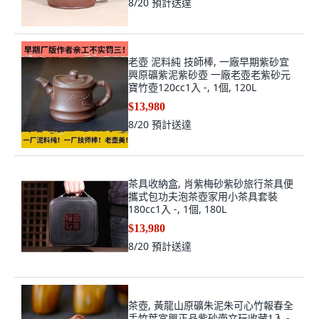
8/20
預計送達
老壺 泥料純 技師棒, 一廠早期紫砂宜
興原礦紫泥紫砂壺 一廠老壺老紫砂元
寶竹壺120cc1入 -, 1個, 120L
$13,980
8/20
預計送達
茶具收納盒, 肖紫梅砂紫砂旅行茶具便
攜式包功夫泡茶壺家用小茶具套裝
180cc1入 -, 1個, 180L
$13,980
8/20
預計送達
茶壺, 黃龍山原礦朱泥朱可心竹報春全
手竹葉宜興正品紫砂壺文玩收藏1入 -,