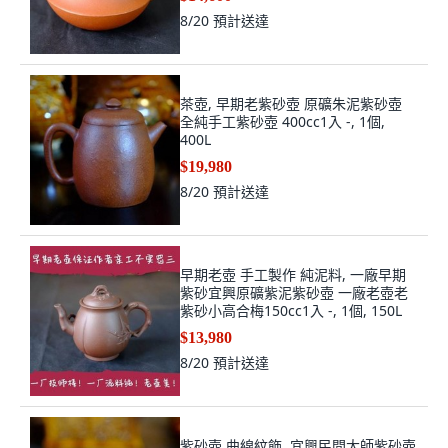
8/20
預計送達
茶壺, 早期老紫砂壺 原礦朱泥紫砂壺
全純手工紫砂壺 400cc1入 -, 1個,
400L
$19,980
8/20
預計送達
早期老壺 手工製作 純泥料, 一廠早期
紫砂宜興原礦紫泥紫砂壺 一廠老壺老
紫砂小高合梅150cc1入 -, 1個, 150L
$13,980
8/20
預計送達
紫砂壺 曲線紋飾, 宜興民間大師紫砂壺