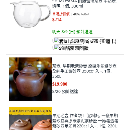
SHIMOYAMA 耐熱玻璃茶壺 牛奶壺,
透明, 1個, 330ml
首購折扣價
40
%
$357
$214
明天 8/9 (日)
預計送達
满 $1,500 再省 $75 (王道卡)
$9 酷澎幣回饋
茶壺, 早期老紫砂壺 原礦朱泥紫砂壺
全純手工紫砂壺 350cc1入 -, 1個,
350L
$19,980
8/20
預計送達
早期老壺 作者親工 泥料純, 一廠早期
紫砂宜興原礦紫泥紫砂壺 一廠老壺老
紫砂四足如意220cc1入 -, 1個, 220L