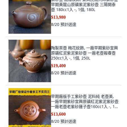
早期黃龍山原礦紫泥紫砂壺 三陽開泰
壺 180cc1入 -, 1個, 180L
$13,980
8/20
預計送達
陶製茶壺 梅花紋飾, 一廠早期紫砂宜興
原礦紅泥紫泥紫砂壺 一廠老壺報春壺
250cc1入 -, 1個, 250L
$19,400
8/20
預計送達
早期廠版手工紫砂壺 泥料純 老壺美,
一廠早期紫砂宜興原礦紅泥紫泥紫砂壺
一廠老壺老紫砂蓮子壺160cc1入 -, 1
個, 160L
$13,600
8/20
預計送達