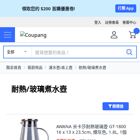
領取您的
$200
首購優惠卷!
打開 App
登入
註冊會員
客服中心
全部
酷澎首頁
餐廚用品
濾水壺/桌上壺
耐熱/玻璃煮水壺
耐熱/玻璃煮水壺
篩選器
AWANA 米卡莎耐熱玻璃壺 GT-1800
16 x 13 x 23.5cm, 煙灰色, 1.8L, 1個