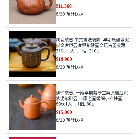
$11,360
8/20
預計送達
陶瓷茶壺 中文書法裝飾, 早期原礦紫泥
描金宮燈壺宜興紫砂壺文玩古董收藏
310cc1入 -, 1個, 310L
$19,980
8/20
預計送達
迷你茶壺, 一廠早期紫砂宜興原礦紅泥
紫泥紫砂壺 一廠老壺彎嘴小立柱壺
80cc1入 -, 1個, 80L
$15,000
8/20
預計送達