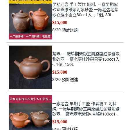
早期老壺 手工製作 純料, 一廠早期紫
砂宜興原礦紫泥紫砂壺 一廠老壺老紫
砂心經小圓立80cc1入 -, 1個, 80L
$15,000
8/20
預計送達
茶壺, 一廠早期紫砂宜興原礦紅泥紫泥
紫砂壺 一廠老壺桂珍掇只壺150cc1入
-, 1個, 150L
$15,000
8/20
預計送達
一廠老壺 早期手工壺 作者親工 泥料
純, 一廠早期紫砂宜興原礦紅泥紫泥紫
砂壺 一廠老壺老紫砂小桃碗100cc1入
-, 1個, 100L
$15,000
8/20
預計送達