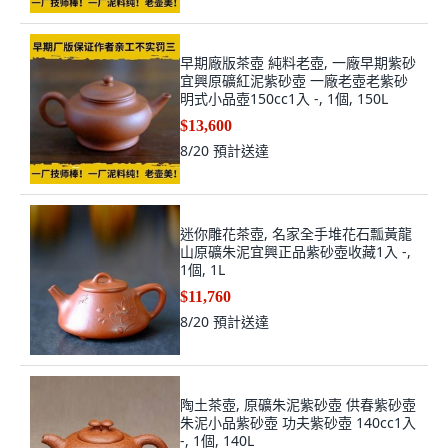
早期廠版茶壺 純料老壺, 一廠早期紫砂
宜興原礦紅泥紫砂壺 一廠老壺老紫砂
明式小品壺150cc1入 -, 1個, 150L
$13,600
8/20
預計送達
迷你雕花茶壺, 名家全手堆花石瓢黃龍
山原礦朱泥宜興正品紫砂壺收藏1入 -,
1個, 1L
$11,760
8/20
預計送達
陶土茶壺, 原礦朱泥紫砂壺 供春紫砂壺
朱泥小品紫砂壺 功夫紫砂壺 140cc1入
-, 1個, 140L