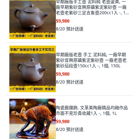
早期廠版手工壺 泥料純 老壺姿美, 一
廠早期紫砂宜興原礦紫泥紫砂壺 一廠
老壺老紫砂三足吉象壺200cc1入 -, 1
個, 200L
$9,980
8/20
預計送達
早期廠版老壺 手工 泥料純, 一廠早期
紫砂宜興原礦紫泥紫砂壺 一廠老壺老
紫砂茄段壺150cc1入 -, 1個, 150L
$9,980
8/20
預計送達
陶瓷鹿擺飾, 文革美陶廠精品均釉作品
市面不見珍貴收藏1入 -, 1個, 1L
$9,980
8/20
預計送達