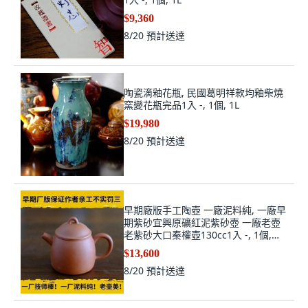
$9,360
8/20
預計送達
陶瓷滴釉花瓶, 民國葛明祥款均釉柴燒
窯變花瓶完品1入 -, 1個, 1L
$19,980
8/20
預計送達
早期廠版手工陶壺 一廠泥料純, 一廠早
期紫砂宜興原礦紅泥紫砂壺 一廠老壺
老紫砂大口秦權壺130cc1入 -, 1個,
130L
$13,600
8/20
預計送達