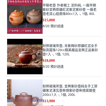
早期老壺 作者親工 泥料純, 一廠早期
紫砂宜興原礦紅泥紫泥紫砂壺 一廠老
壺老貨心經鼎珠80cc1入 -, 1個, 80L
$15,000
8/20
預計送達
耐熱玻璃茶壺, 肖紫梅砂原礦紅泥全手
製高龍珠120cc精美藏品宜興正品紫砂
壺1入 -, 1個, 120L
$18,000
8/20
預計送達
耐熱玻璃茶壺, 宜興紫砂壺純全手工原
礦紫泥漢瓦壺柴燒紫砂壺柴燒窯變壺
200cc1入 -, 1個, 200L
$13,980