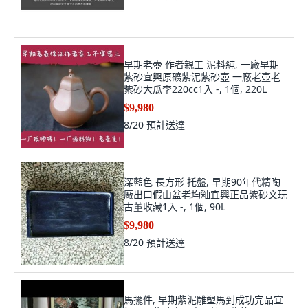
早期老壺 作者親工 泥料純, 一廠早期
紫砂宜興原礦紫泥紫砂壺 一廠老壺老
紫砂大瓜李220cc1入 -, 1個, 220L
$9,980
8/20
預計送達
深藍色 長方形 托盤, 早期90年代精陶
廠出口假山盆老均釉宜興正品紫砂文玩
古董收藏1入 -, 1個, 90L
$9,980
8/20
預計送達
馬擺件, 早期紫泥雕塑馬到成功完品宜