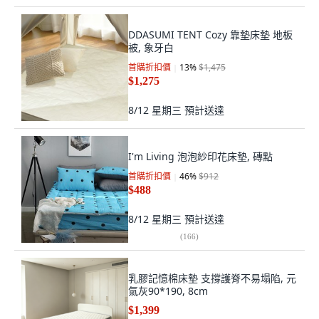
DDASUMI TENT Cozy 靠墊床墊 地板
被, 象牙白
首購折扣價
13
%
$1,475
$1,275
8/12 星期三
預計送達
I'm Living 泡泡紗印花床墊, 磚點
首購折扣價
46
%
$912
$488
8/12 星期三
預計送達
(
166
)
乳膠記憶棉床墊 支撐護脊不易塌陷, 元
氣灰90*190, 8cm
$1,399