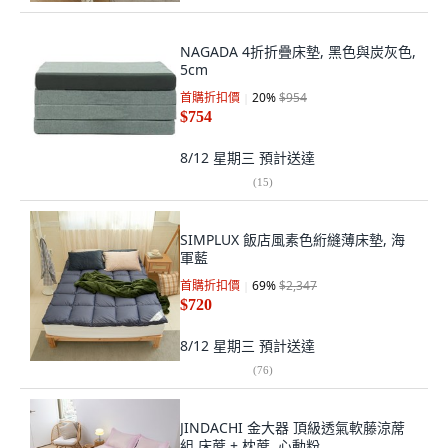
NAGADA 4折折疊床墊, 黑色與炭灰色,
5cm
首購折扣價
20
%
$954
$754
8/12 星期三
預計送達
(
15
)
SIMPLUX 飯店風素色絎縫薄床墊, 海
軍藍
首購折扣價
69
%
$2,347
$720
8/12 星期三
預計送達
(
76
)
JINDACHI 金大器 頂級透氣軟藤涼蓆
組 床蓆 + 枕蓆, 心動粉