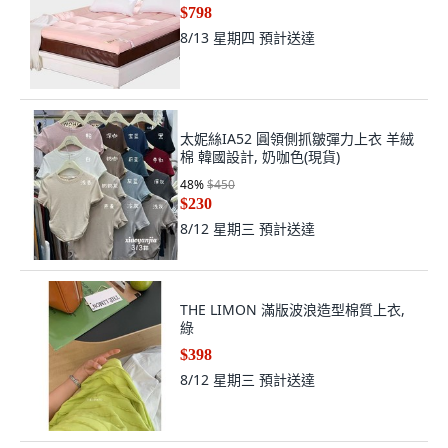
$798
8/13 星期四
預計送達
太妮絲IA52 圓領側抓皺彈力上衣 羊絨
棉 韓國設計, 奶咖色(現貨)
48
%
$450
$230
8/12 星期三
預計送達
THE LIMON 滿版波浪造型棉質上衣,
綠
$398
8/12 星期三
預計送達