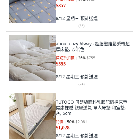
$357
8/12 星期三
預計送達
(
68
)
about cozy Always 超細纖維鬆緊帶超
厚床墊, 沙米色
首購折扣價
26
%
$755
$555
8/12 星期三
預計送達
(
74
)
TUTOGO 母嬰級面料乳膠記憶棉床墊
健康裸睡 親膚透氣 單人床墊 和室墊,
灰, 5cm
特價
50
%
$2,081
$1,028
8/12 星期三
預計送達