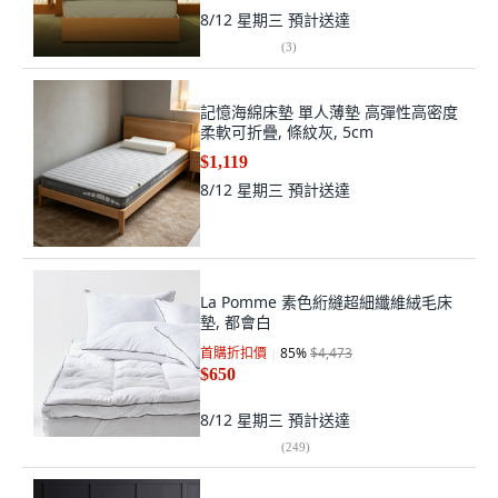
8/12 星期三
預計送達
(
3
)
記憶海綿床墊 單人薄墊 高彈性高密度
柔軟可折疊, 條紋灰, 5cm
$1,119
8/12 星期三
預計送達
La Pomme 素色絎縫超細纖維絨毛床
墊, 都會白
首購折扣價
85
%
$4,473
$650
8/12 星期三
預計送達
(
249
)