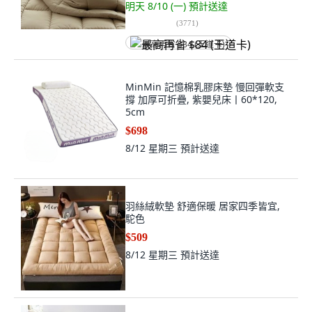
明天 8/10 (一)
預計送達
(
3771
)
最高再省 $84 (王道卡)
MinMin 記憶棉乳膠床墊 慢回彈軟支
撐 加厚可折疊, 紫嬰兒床丨60*120,
5cm
$698
8/12 星期三
預計送達
羽絲絨軟墊 舒適保暖 居家四季皆宜,
駝色
$509
8/12 星期三
預計送達