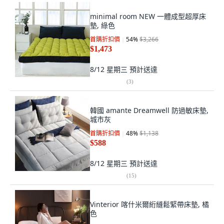
minimal room NEW 一體成型超厚床
墊, 綠色
首購折扣價
54
%
$3,266
$1,473
8/12 星期三
預計送達
(
3
)
韓國 amante Dreamwell 防過敏床墊,
城市灰
首購折扣價
48
%
$1,138
$588
8/12 星期三
預計送達
(
15
)
Vinterior 喀什米爾絎縫鬆緊帶床墊, 橘
色