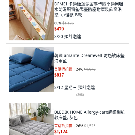
DFMEI 卡通硅藻泥窗臺墊四季通用吸
水防滑飄窗墊陽臺防塵耐磨裝飾窗沿
墊, 小怪獸-B款
60
%
$1,176
$470
8/20
預計送達
韓國 amante Dreamwell 防過敏床墊,
海軍藍
首購折扣價
24
%
$1,078
$817
8/12 星期三
預計送達
(
308
)
BLEDIK HOME Allergy-care超細纖維
軟床墊, 灰色
首購折扣價
26
%
$1,525
$1,124