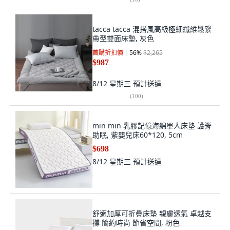
tacca tacca 混搭風高級極細纖維鬆緊
帶型雙面床墊, 灰色
首購折扣價
56
%
$2,265
$987
8/12 星期三
預計送達
(
100
)
min min 乳膠記憶海綿單人床墊 護脊
助眠, 紫嬰兒床60*120, 5cm
$698
8/12 星期三
預計送達
舒適加厚可折疊床墊 親膚透氣 卓越支
撐 簡約時尚 節省空間, 粉色