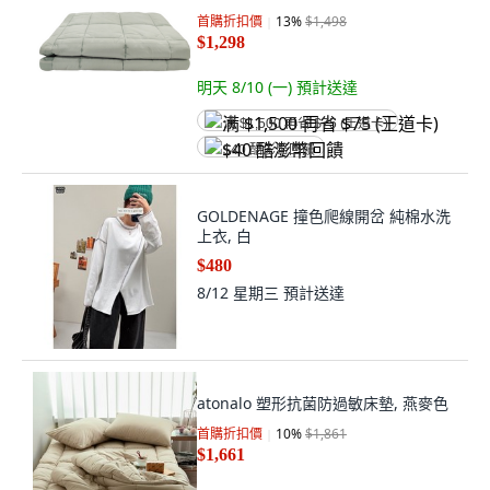
首購折扣價
13
%
$1,498
$1,298
明天 8/10 (一)
預計送達
满 $1,500 再省 $75 (王道卡)
$40 酷澎幣回饋
GOLDENAGE 撞色爬線開岔 純棉水洗
上衣, 白
$480
8/12 星期三
預計送達
atonalo 塑形抗菌防過敏床墊, 燕麥色
首購折扣價
10
%
$1,861
$1,661