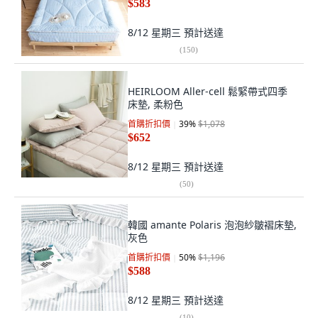
$583
8/12 星期三
預計送達
(
150
)
HEIRLOOM Aller-cell 鬆緊帶式四季
床墊, 柔粉色
首購折扣價
39
%
$1,078
$652
8/12 星期三
預計送達
(
50
)
韓國 amante Polaris 泡泡紗皺褶床墊,
灰色
首購折扣價
50
%
$1,196
$588
8/12 星期三
預計送達
(
10
)