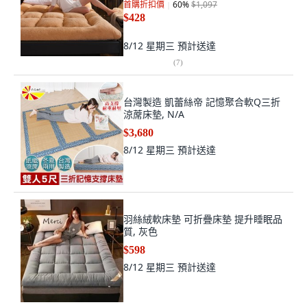
首購折扣價
60
%
$1,097
$428
8/12 星期三
預計送達
(
7
)
台灣製造 凱蕾絲帝 記憶聚合軟Q三折
涼蓆床墊, N/A
$3,680
8/12 星期三
預計送達
羽絲絨軟床墊 可折疊床墊 提升睡眠品
質, 灰色
$598
8/12 星期三
預計送達