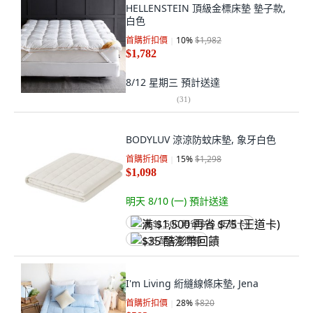
HELLENSTEIN 頂級金標床墊 墊子款,
白色
首購折扣價
10
%
$1,982
$1,782
8/12 星期三
預計送達
(
31
)
BODYLUV 涼涼防蚊床墊, 象牙白色
首購折扣價
15
%
$1,298
$1,098
明天 8/10 (一)
預計送達
满 $1,500 再省 $75 (王道卡)
$35 酷澎幣回饋
I'm Living 絎縫線條床墊, Jena
首購折扣價
28
%
$820