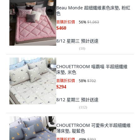
Beau Monde 超細纖維素色床墊, 粉紅
色
首購折扣價
56
%
$1,063
$460
8/12 星期三
預計送達
(
10
)
CHOUETTROOM 喵霸喵 半超細纖維
床墊, 米色
首購折扣價
58
%
$702
$294
8/12 星期三
預計送達
(
112
)
CHOUETTROOM 可愛柴犬半超細纖維
薄床墊, 靛藍色
首購折扣價
49
%
$702