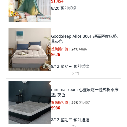
$1,454
8/20
預計送達
GoodSleep Allos 300T 超高密度床墊,
燕麥色
首購折扣價
24
%
$826
$626
8/12 星期三
預計送達
(
232
)
minimal room 心靈療癒一體式棉柔床
墊, 灰色
首購折扣價
29
%
$1,407
$986
8/12 星期三
預計送達
(
7
)