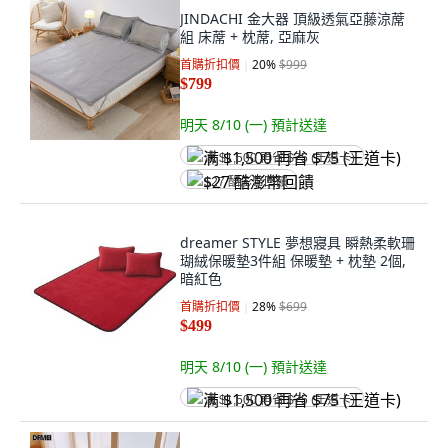
JINDACHI 金大器 頂級透氣亞藤涼蓆
組 床蓆 + 枕蓆, 亞麻灰
首購折扣價
20
%
$999
$799
明天 8/10 (一)
預計送達
满 $1,500 再省 $75 (王道卡)
$27 酷澎幣回饋
dreamer STYLE 夢想寢具 瞬熱柔軟珊
瑚絨保暖墊3件組 保暖墊 + 枕墊 2個,
暗紅色
首購折扣價
28
%
$699
$499
明天 8/10 (一)
預計送達
满 $1,500 再省 $75 (王道卡)