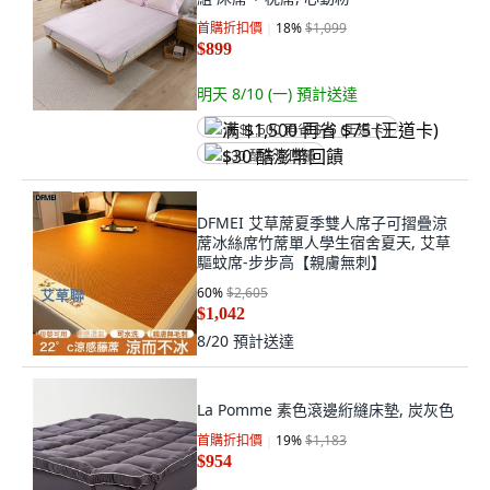
首購折扣價
18
%
$1,099
$899
明天 8/10 (一)
預計送達
满 $1,500 再省 $75 (王道卡)
$30 酷澎幣回饋
DFMEI 艾草蓆夏季雙人席子可摺疊涼
蓆冰絲席竹蓆單人學生宿舍夏天, 艾草
驅蚊席-步步高【親膚無刺】
60
%
$2,605
$1,042
8/20
預計送達
La Pomme 素色滾邊絎縫床墊, 炭灰色
首購折扣價
19
%
$1,183
$954