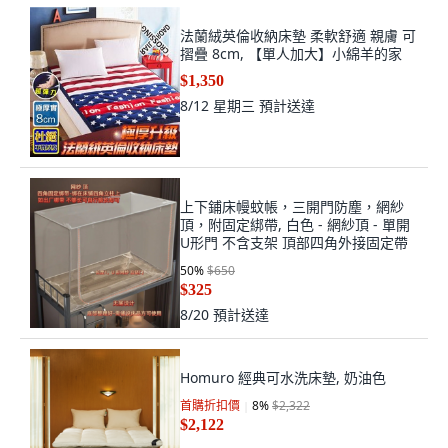
法蘭絨英倫收納床墊 柔軟舒適 親膚 可
摺疊 8cm, 【單人加大】小綿羊的家
$1,350
8/12 星期三
預計送達
上下鋪床幔蚊帳，三開門防塵，網紗
頂，附固定綁帶, 白色 - 網紗頂 - 單開
U形門 不含支架 頂部四角外接固定帶
50
%
$650
$325
8/20
預計送達
Homuro 經典可水洗床墊, 奶油色
首購折扣價
8
%
$2,322
$2,122