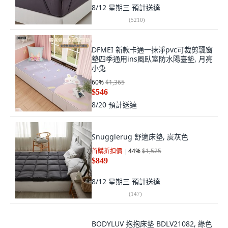
8/12 星期三
預計送達
(
5210
)
DFMEI 新款卡通一抹淨pvc可裁剪飄窗
墊四季通用ins風臥室防水陽臺墊, 月亮
小兔
60
%
$1,365
$546
8/20
預計送達
Snugglerug 舒適床墊, 炭灰色
首購折扣價
44
%
$1,525
$849
8/12 星期三
預計送達
(
147
)
BODYLUV 抱抱床墊 BDLV21082, 綠色