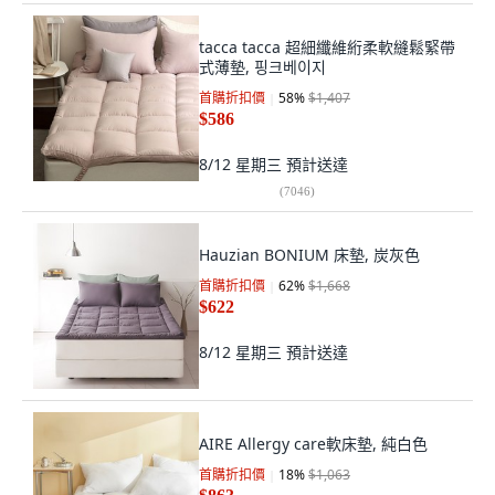
tacca tacca 超細纖維絎柔軟縫鬆緊帶
式薄墊, 핑크베이지
首購折扣價
58
%
$1,407
$586
8/12 星期三
預計送達
(
7046
)
Hauzian BONIUM 床墊, 炭灰色
首購折扣價
62
%
$1,668
$622
8/12 星期三
預計送達
AIRE Allergy care軟床墊, 純白色
首購折扣價
18
%
$1,063