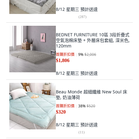
8/12 星期三
預計送達
(
287
)
BEDNET FURNITURE 10區 3段折疊式
空氣泡棉床墊 + 外層床包套組, 深米色,
120mm
首購折扣價
9
%
$2,006
$1,806
8/12 星期三
預計送達
Beau Monde 超細纖維 New Soul 床
墊, 奶油薄荷
首購折扣價
38
%
$520
$320
8/12 星期三
預計送達
(
11
)