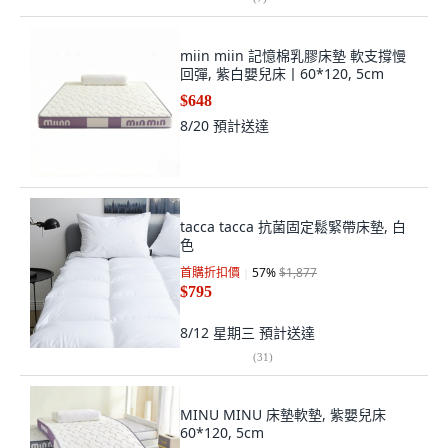
miin miin 記憶棉乳膠床墊 軟支撐慢
回彈, 紫白嬰兒床丨60*120, 5cm
$648
8/20
預計送達
tacca tacca 抗菌固定鬆緊帶床墊, 白
色
首購折扣價
57
%
$1,877
$795
8/12 星期三
預計送達
(
31
)
MINU MINU 床墊軟墊, 紫嬰兒床
60*120, 5cm