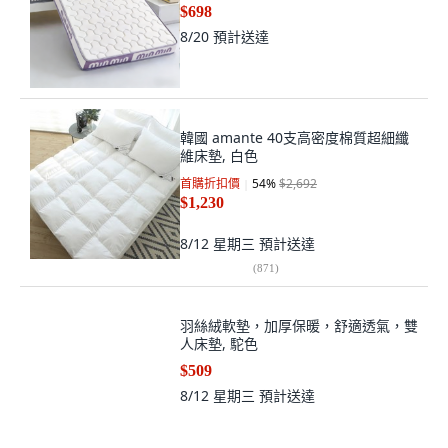
$698
8/20
預計送達
韓國 amante 40支高密度棉質超細纖
維床墊, 白色
首購折扣價
54
%
$2,692
$1,230
8/12 星期三
預計送達
(
871
)
羽絲絨軟墊，加厚保暖，舒適透氣，雙
人床墊, 駝色
$509
8/12 星期三
預計送達