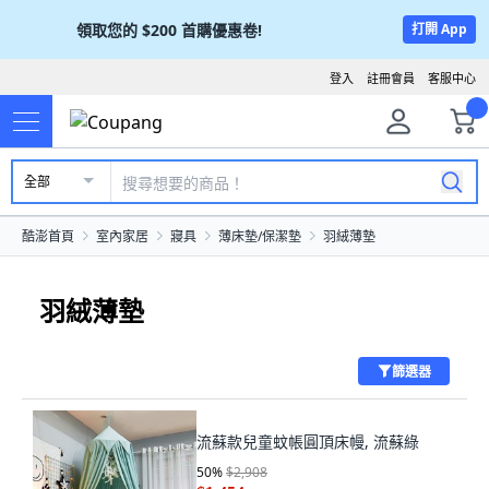
領取您的
$200
首購優惠卷!
打開 App
登入
註冊會員
客服中心
全部
酷澎首頁
室內家居
寢具
薄床墊/保潔墊
羽絨薄墊
羽絨薄墊
篩選器
流蘇款兒童蚊帳圓頂床幔, 流蘇綠
50
%
$2,908