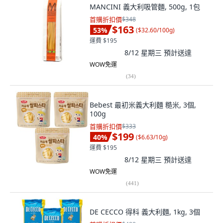
MANCINI 義大利吸管麵, 500g, 1包
首購折扣價
$348
$163
53
%
(
$32.60/100g
)
運費 $195
8/12 星期三
預計送達
WOW免運
(
34
)
Bebest 最初米義大利麵 糙米, 3個,
100g
首購折扣價
$333
$199
40
%
(
$6.63/10g
)
運費 $195
8/12 星期三
預計送達
WOW免運
(
441
)
DE CECCO 得科 義大利麵, 1kg, 3個