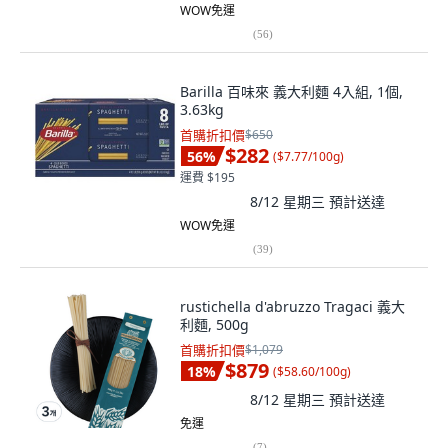
WOW免運
(
56
)
Barilla 百味來 義大利麵 4入組, 1個,
3.63kg
首購折扣價
$650
$282
56
%
(
$7.77/100g
)
運費 $195
8/12 星期三
預計送達
WOW免運
(
39
)
rustichella d'abruzzo Tragaci 義大
利麵, 500g
首購折扣價
$1,079
$879
18
%
(
$58.60/100g
)
8/12 星期三
預計送達
免運
(
7
)