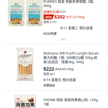
RUMMO 路莫 無麩質筆管麵, 2個,
400g
首購折扣價
$380
$202
46
%
(
$25.25/100g
)
運費 $195
8/12 星期三
預計送達
WOW免運
(
61
)
Molisana 308 Fusilli Lunghi Bucati
義大利麵, 1個, 308號QQ麵 500g,超
商/店到店：限重5kg, 500g
$222
(
$44.40/100g
)
運費 $67
8/14 星期五
預計送達
免費退貨
SHOWA 昭和 蒟蒻效果通心粉, 120g,
1個