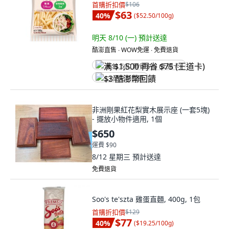
首購折扣價
$106
$63
40
%
(
$52.50/100g
)
明天 8/10 (一)
預計送達
酷澎直售 ∙ WOW免運 ∙ 免費退貨
满 $1,500 再省 $75 (王道卡)
$3 酷澎幣回饋
非洲剛果紅花梨實木展示座 (一套5塊)
- 擺放小物件適用, 1個
$650
運費 $90
8/12 星期三
預計送達
免費退貨
Soo's te'szta 雞蛋直麵, 400g, 1包
首購折扣價
$129
$77
40
%
(
$19.25/100g
)