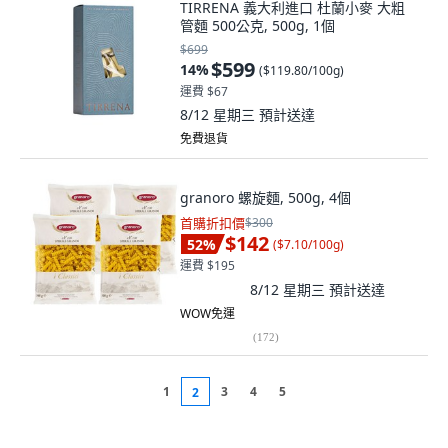
TIRRENA 義大利進口 杜蘭小麥 大粗
管麵 500公克, 500g, 1個
$699
$599
14
%
(
$119.80/100g
)
運費 $67
8/12 星期三
預計送達
免費退貨
granoro 螺旋麵, 500g, 4個
首購折扣價
$300
$142
52
%
(
$7.10/100g
)
運費 $195
8/12 星期三
預計送達
WOW免運
(
172
)
1
3
4
5
2