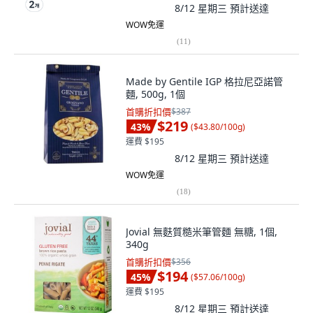
8/12 星期三
預計送達
WOW免運
(
11
)
Made by Gentile IGP 格拉尼亞諾管
麵, 500g, 1個
首購折扣價
$387
$219
43
%
(
$43.80/100g
)
運費 $195
8/12 星期三
預計送達
WOW免運
(
18
)
Jovial 無麩質糙米筆管麵 無糖, 1個,
340g
首購折扣價
$356
$194
45
%
(
$57.06/100g
)
運費 $195
8/12 星期三
預計送達