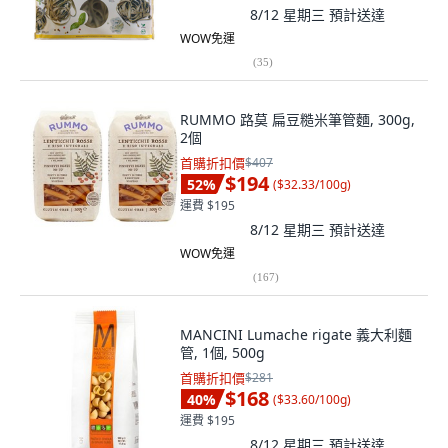
8/12 星期三
預計送達
WOW免運
(
35
)
RUMMO 路莫 扁豆糙米筆管麵, 300g,
2個
首購折扣價
$407
$194
52
%
(
$32.33/100g
)
運費 $195
8/12 星期三
預計送達
WOW免運
(
167
)
MANCINI Lumache rigate 義大利麵
管, 1個, 500g
首購折扣價
$281
$168
40
%
(
$33.60/100g
)
運費 $195
8/12 星期三
預計送達