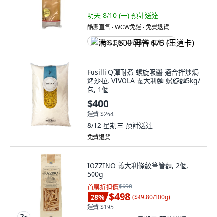
明天 8/10 (一)
預計送達
酷澎直售 ∙ WOW免運 ∙ 免費退貨
满 $1,500 再省 $75 (王道卡)
Fusilli Q彈耐煮 螺旋吸醬 適合拌炒焗
烤沙拉, VIVOLA 義大利麵 螺旋麵5kg/
包, 1個
$400
運費 $264
8/12 星期三
預計送達
免費退貨
IOZZINO 義大利條紋筆管麵, 2個,
500g
首購折扣價
$698
$498
28
%
(
$49.80/100g
)
運費 $195