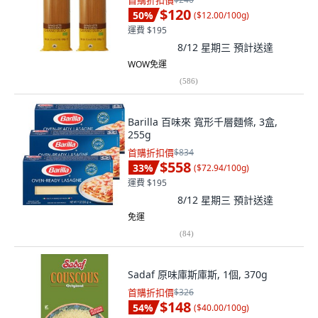
首購折扣價
$120
50
%
(
$12.00/100g
)
運費 $195
8/12 星期三
預計送達
WOW免運
(
586
)
Barilla 百味來 寬形千層麵條, 3盒,
255g
首購折扣價
$834
$558
33
%
(
$72.94/100g
)
運費 $195
8/12 星期三
預計送達
免運
(
84
)
Sadaf 原味庫斯庫斯, 1個, 370g
首購折扣價
$326
$148
54
%
(
$40.00/100g
)