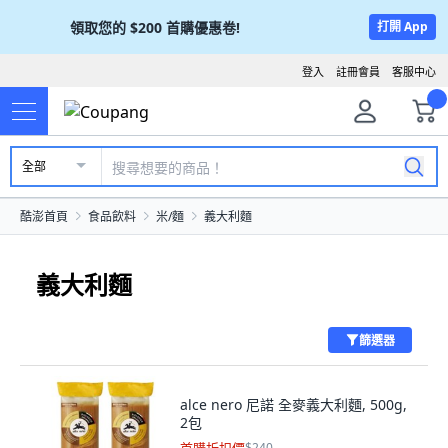
領取您的
$200
首購優惠卷!
打開 App
登入
註冊會員
客服中心
全部
酷澎首頁
食品飲料
米/麵
義大利麵
義大利麵
篩選器
alce nero 尼諾 全麥義大利麵, 500g,
2包
$240