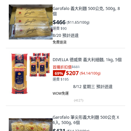
Garofalo 義大利麵 500公克, 500g, 8
個
$466
(
$11.65/100g
)
運費 $90
8/20
預計送達
免費退貨
DIVELLA 德威樂 義大利細麵, 1kg, 5個
首購折扣價
$681
$207
69
%
(
$4.14/100g
)
運費 $195
8/12 星期三
預計送達
WOW免運
(
4127
)
Garofalo 筆尖形義大利麵 500公克 X
6入, 500g, 6個
$431