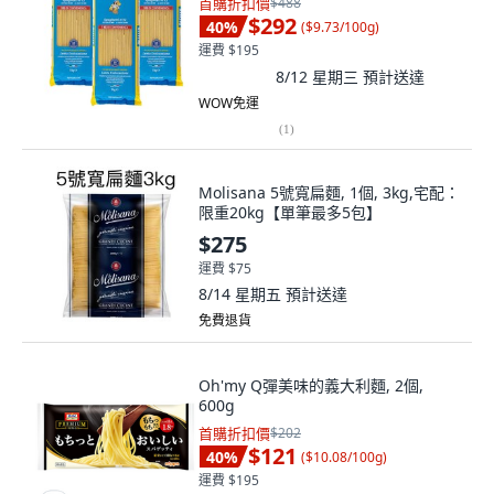
首購折扣價
$488
$292
40
%
(
$9.73/100g
)
運費 $195
8/12 星期三
預計送達
WOW免運
(
1
)
Molisana 5號寬扁麵, 1個, 3kg,宅配：
限重20kg【單筆最多5包】
$275
運費 $75
8/14 星期五
預計送達
免費退貨
Oh'my Q彈美味的義大利麵, 2個,
600g
首購折扣價
$202
$121
40
%
(
$10.08/100g
)
運費 $195