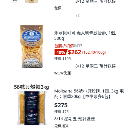
8/12 星期三
預計送達
免運
(
1
)
朱塞佩可可 義大利條紋管麵, 1個,
500g
首購折扣價
$437
$262
40
%
(
$52.40/100g
)
運費 $195
8/12 星期三
預計送達
WOW免運
Molisana 56號小貝殼麵, 1個, 3kg,宅
配：限重20kg【單筆最多6包】
$275
運費 $75
8/14 星期五
預計送達
免費退貨