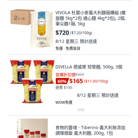
VIVOLA 杜蘭小麥義大利麵箱購組 (螺
旋麵 5kg*2包 通心麵 4kg*3包), 2個,
筆尖麵1箱, 5kg
$720
(
$7.20/100g
)
8/12 星期三
預計送達
免運 ∙ 免費退貨
DIVELLA 德威樂 短管麵, 500g, 3個
首購折扣價
$420
$165
60
%
(
$11.00/100g
)
運費 $195
8/12 星期三
預計送達
WOW免運
(
53
)
食物的靈魂 - Tiberino 義大利無添加
調理燉飯 義大利麵, 200g, 1包