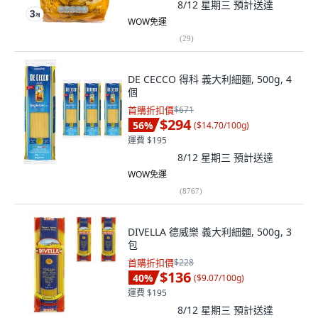
8/12 星期三
預計送達
WOW免運
(
29
)
DE CECCO 得科 義大利細麵, 500g, 4
個
首購折扣價
$671
$294
56
%
(
$14.70/100g
)
運費 $195
8/12 星期三
預計送達
WOW免運
(
8767
)
DIVELLA 德威樂 義大利細麵, 500g, 3
包
首購折扣價
$228
$136
40
%
(
$9.07/100g
)
運費 $195
8/12 星期三
預計送達