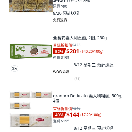
(
$14.37/100g
)
運費 $90
8/20
預計送達
免費退貨
全蕎麥義大利直麵, 2個, 250g
首購折扣價
$423
$201
52
%
(
$40.20/100g
)
運費 $195
8/12 星期三
預計送達
WOW免運
(
64
)
granoro Dedicato 義大利粗麵, 500g,
4個
首購折扣價
$240
$144
40
%
(
$7.20/100g
)
運費 $195
8/12 星期三
預計送達