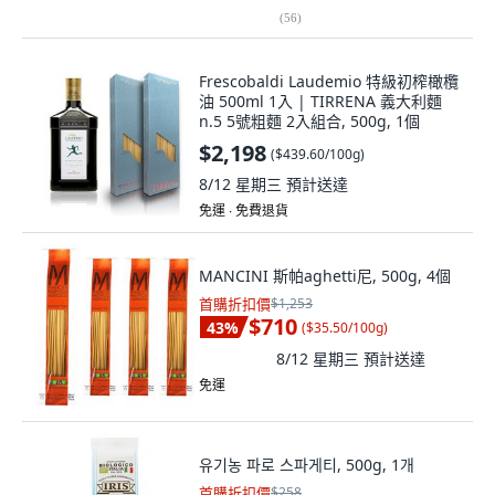
(
56
)
Frescobaldi Laudemio 特級初榨橄欖
油 500ml 1入 | TIRRENA 義大利麵
n.5 5號粗麵 2入組合, 500g, 1個
$2,198
(
$439.60/100g
)
8/12 星期三
預計送達
免運 ∙ 免費退貨
MANCINI 斯帕aghetti尼, 500g, 4個
首購折扣價
$1,253
$710
43
%
(
$35.50/100g
)
8/12 星期三
預計送達
免運
유기농 파로 스파게티, 500g, 1개
首購折扣價
$258