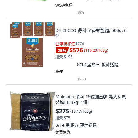
WOW免運
(
92
)
DE CECCO 得科 全麥螺旋麵, 500g, 6
個
首購折扣價
$776
$576
25
%
(
$19.20/100g
)
運費 $195
8/12 星期三
預計送達
免運
(
517
)
Molisana 茉莉 16號細直麵 義大利原
裝進口, 3kg, 1個
$275
(
$9.17/100g
)
運費 $75
8/14 星期五
預計送達
免費退貨