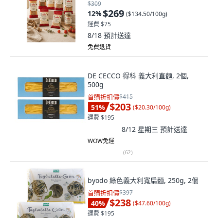
$309
$269
12
%
(
$134.50/100g
)
運費 $75
8/18
預計送達
免費退貨
DE CECCO 得科 義大利直麵, 2個,
500g
首購折扣價
$415
$203
51
%
(
$20.30/100g
)
運費 $195
8/12 星期三
預計送達
WOW免運
(
62
)
byodo 綠色義大利寬扁麵, 250g, 2個
首購折扣價
$397
$238
40
%
(
$47.60/100g
)
運費 $195