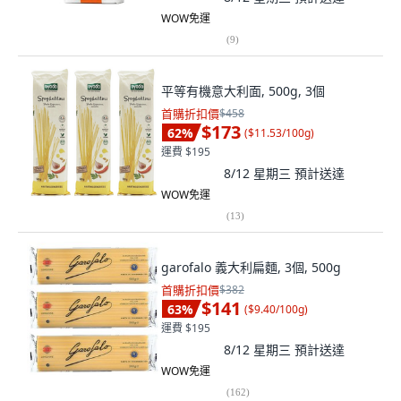
WOW免運
(
9
)
平等有機意大利面, 500g, 3個
首購折扣價
$458
$173
62
%
(
$11.53/100g
)
運費 $195
8/12 星期三
預計送達
WOW免運
(
13
)
garofalo 義大利扁麵, 3個, 500g
首購折扣價
$382
$141
63
%
(
$9.40/100g
)
運費 $195
8/12 星期三
預計送達
WOW免運
(
162
)