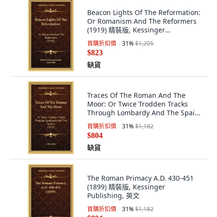
Beacon Lights Of The Reformation:
Or Romanism And The Reformers
(1919) 精裝版, Kessinger
Publishing, 英文
首購折扣價
31
%
$1,205
$823
缺貨
Traces Of The Roman And The
Moor: Or Twice Trodden Tracks
Through Lombardy And The Spains
(1853) 精裝版, Kessinger
首購折扣價
31
%
$1,182
Publishing, 英文
$804
缺貨
The Roman Primacy A.D. 430-451
(1899) 精裝版, Kessinger
Publishing, 英文
首購折扣價
31
%
$1,182