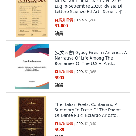
Nuova Antologia - A. CLV N. 2295
Luglio-Settembre 2020: Rivista Di
Lettere Scienze Ed Arti. Serie... 平裝
版, Edizioni Polistampa, 英文
首購折扣價
16
%
$1,200
$1,000
缺貨
(英文圖書) Gypsy Fires In America: A
Narrative Of Life Among The
Romanies Of The U.S.A. And
Canada (LARG... 精裝版, Kessinger
首購折扣價
29
%
$1,368
Publishing, 英文
$965
缺貨
The Italian Poets: Containing A
Summary In Prose Of The Poems
Of Dante Pulci Boiardo Ariosto
And... 精裝版, Kessinger
首購折扣價
29
%
$1,340
Publishing, 英文
$939