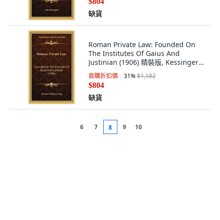
$804
缺貨
Roman Private Law: Founded On
The Institutes Of Gaius And
Justinian (1906) 精裝版, Kessinger
Publishing, 英文
首購折扣價
31
%
$1,182
$804
缺貨
6
7
9
10
8