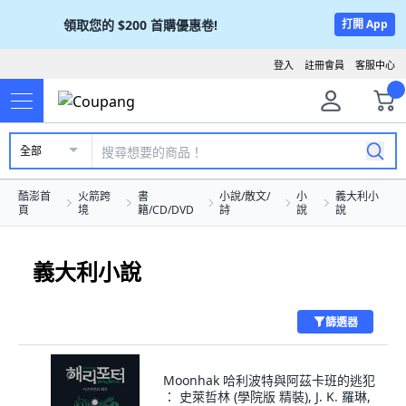
領取您的
$200
首購優惠卷!
打開 App
登入
註冊會員
客服中心
全部
酷澎首
火箭跨
書
小說/散文/
小
義大利小
頁
境
籍/CD/DVD
詩
說
說
義大利小說
篩選器
Moonhak 哈利波特與阿茲卡班的逃犯
： 史萊哲林 (學院版 精裝), J. K. 羅琳,