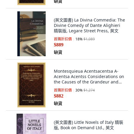
缺貨
(英文圖書) La Divina Commedia: The
Divine Comedy of Dante Alighieri
精裝版, Legare Street Press, 英文
首購折扣價
18
%
$1,089
$889
缺貨
Montesquieua Acentsacentsa A-
Acentsa Acentss Considerations on
the Causes of the Grandeur and
Decade... 精裝版, Kessinger
首購折扣價
30
%
$1,274
Publishing, 英文
$882
缺貨
(英文圖書) Little Novels of Italy 精裝
版, Book on Demand Ltd., 英文