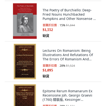
The Poetry of Burchiello: Deep-
Fried Nouns Hunchbacked
Pumpkins and Other Nonsense 精
裝版, Arizona Center for Medieval
首購折扣價
15
%
$1,844
and Renaissance S, 英文
$1,552
缺貨
Lectures On Romanism: Being
Illustrations And Refutations Of
The Errors Of Romanism And
Tractarianis... 精裝版, Kessinger
首購折扣價
28
%
$1,524
Publishing, 英文
$1,095
缺貨
Epitome Rerum Romanarum Ex
Recensione Joh. Georgii Graevii
(1760) 精裝版, Kessinger
Publishing, 英文