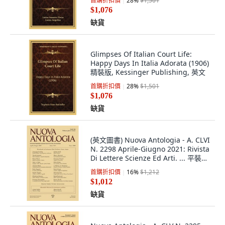
首購折扣價
28
%
$1,501
$1,076
缺貨
Glimpses Of Italian Court Life:
Happy Days In Italia Adorata (1906)
精裝版, Kessinger Publishing, 英文
首購折扣價
28
%
$1,501
$1,076
缺貨
(英文圖書) Nuova Antologia - A. CLVI
N. 2298 Aprile-Giugno 2021: Rivista
Di Lettere Scienze Ed Arti. ... 平裝
版, Edizioni Polistampa, 英文
首購折扣價
16
%
$1,212
$1,012
缺貨