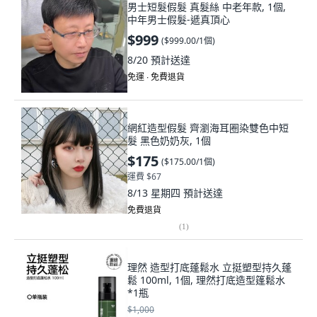
男士短髮假髮 真髮絲 中老年款, 1個,
中年男士假髮-遞真頂心
$999
(
$999.00/1個
)
8/20
預計送達
免運 ∙ 免費退貨
網紅造型假髮 齊瀏海耳圈染雙色中短
髮 黑色奶奶灰, 1個
$175
(
$175.00/1個
)
運費 $67
8/13 星期四
預計送達
免費退貨
(
1
)
理然 造型打底蓬鬆水 立挺塑型持久蓬
鬆 100ml, 1個, 理然打底造型篷鬆水
*1瓶
$1,000