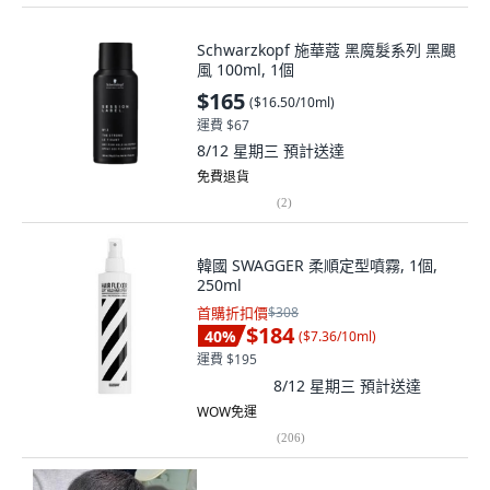
Schwarzkopf 施華蔻 黑魔髮系列 黑颶
風 100ml, 1個
$165
(
$16.50/10ml
)
運費 $67
8/12 星期三
預計送達
免費退貨
(
2
)
韓國 SWAGGER 柔順定型噴霧, 1個,
250ml
首購折扣價
$308
$184
40
%
(
$7.36/10ml
)
運費 $195
8/12 星期三
預計送達
WOW免運
(
206
)