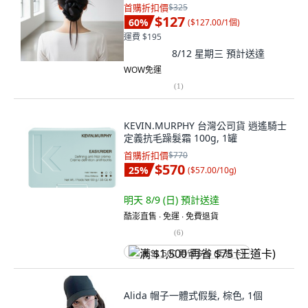
首購折扣價
$325
$127
60
%
(
$127.00/1個
)
運費 $195
8/12 星期三
預計送達
WOW免運
(
1
)
KEVIN.MURPHY 台灣公司貨 逍遙騎士
定義抗毛躁髮霜 100g, 1罐
首購折扣價
$770
$570
25
%
(
$57.00/10g
)
明天 8/9 (日)
預計送達
酷澎直售 ∙ 免運 ∙ 免費退貨
(
6
)
满 $1,500 再省 $75 (王道卡)
Alida 帽子一體式假髮, 棕色, 1個