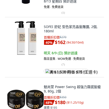
8/13 星期四
預計送達
免運 ∙ 免費退貨
(
1
)
SOFEI 舒妃 型色家亮晶髮雕露, 2個,
180ml
首購折扣價
$270
$162
40
%
(
$4.50/10ml
)
明天 8/9 (日)
預計送達
酷澎直售 ∙ WOW免運 ∙ 免費退貨
(
7
)
满 $1,500 再省 $75 (王道卡)
魅尚萱 Power Swing 超強力霧感髮蠟
9, 80g, 2個
首購折扣價
$350
$180
48
%
(
$11.25/10g
)
運費 $195