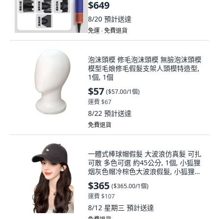
$649
8/20
預計送達
免運 ∙ 免費退貨
泡沫頭模 修毛泡沫頭模 無臉泡沫頭模
模型毛娘修毛假髮支架人頭模特造型,
1個, 1個
$57
(
$57.00/1個
)
運費 $67
8/22
預計送達
免費退貨
一體式棒球帽假髮 大波浪仿真髮 可扎
可散 多色可選 約45公分, 1個, 小狐狸
烟灰色帽冷棕色大波浪假髮, 小狐狸烟
灰色帽冷棕色大波浪假髮
$365
(
$365.00/1個
)
運費 $107
8/12 星期三
預計送達