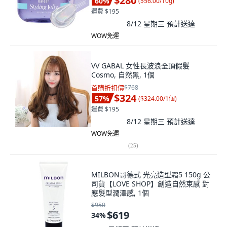
$280
60
%
(
$56.00/10g
)
運費 $195
8/12 星期三
預計送達
WOW免運
VV GABAL 女性長波浪全頂假髮
Cosmo, 自然黑, 1個
首購折扣價
$768
$324
57
%
(
$324.00/1個
)
運費 $195
8/12 星期三
預計送達
WOW免運
(
25
)
MILBON哥德式 光亮造型霜5 150g 公
司貨【LOVE SHOP】創造自然束感 對
應髮型潤澤感, 1個
$950
$619
34
%