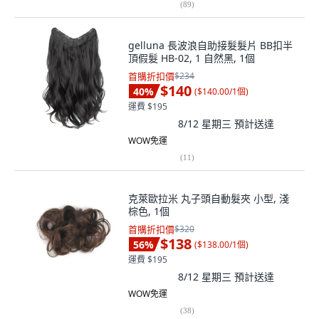
(
89
)
gelluna 長波浪自助接髮髮片 BB扣半
頂假髮 HB-02, 1 自然黑, 1個
首購折扣價
$234
$140
40
%
(
$140.00/1個
)
運費 $195
8/12 星期三
預計送達
WOW免運
(
11
)
克萊歐拉米 丸子頭自動髮夾 小型, 淺
棕色, 1個
首購折扣價
$320
$138
56
%
(
$138.00/1個
)
運費 $195
8/12 星期三
預計送達
WOW免運
(
38
)