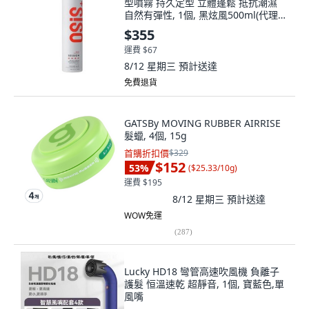
型噴霧 持久定型 立體蓬鬆 抵抗潮濕
自然有彈性, 1個, 黑炫風500ml(代理商
貨)
$355
運費 $67
8/12 星期三
預計送達
免費退貨
GATSBy MOVING RUBBER AIRRISE
髮蠟, 4個, 15g
首購折扣價
$329
$152
53
%
(
$25.33/10g
)
運費 $195
8/12 星期三
預計送達
WOW免運
(
287
)
Lucky HD18 彎管高速吹風機 負離子
護髮 恒溫速乾 超靜音, 1個, 寶藍色,單
風嘴