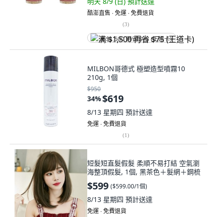
明天 8/9 (日)
預計送達
酷澎直售 ∙ 免運 ∙ 免費退貨
(
3
)
满 $1,500 再省 $75 (王道卡)
MILBON哥德式 極塑造型噴霧10
210g, 1個
$950
$619
34
%
8/13 星期四
預計送達
免運 ∙ 免費退貨
(
1
)
短髮短直髮假髮 柔順不易打結 空氣瀏
海整頂假髮, 1個, 黑茶色＋髮網＋鋼梳
$599
(
$599.00/1個
)
8/13 星期四
預計送達
免運 ∙ 免費退貨