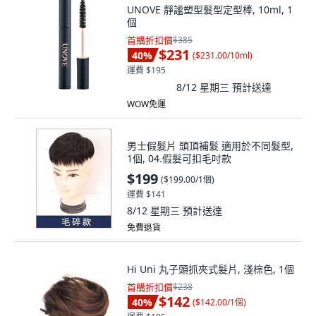
UNOVE 靜謐塑型髮型定型棒, 10ml, 1
個
首購折扣價
$385
$231
40
%
(
$231.00/10ml
)
運費 $195
8/12 星期三
預計送達
WOW免運
男士假髮片 頭頂補髮 適用於不同髮型,
1個, 04.假髮可扣毛吋款
$199
(
$199.00/1個
)
運費 $141
8/12 星期三
預計送達
免費退貨
Hi Uni 丸子頭抓夾式髮片, 淺棕色, 1個
首購折扣價
$238
$142
40
%
(
$142.00/1個
)