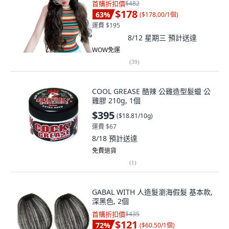
首購折扣價
$482
$178
63
%
(
$178.00/1個
)
運費 $195
8/12 星期三
預計送達
WOW免運
(
39
)
COOL GREASE 酷辣 公雞造型髮蠟 公
雞膠 210g, 1個
$395
(
$18.81/10g
)
運費 $67
8/18
預計送達
免費退貨
(
1
)
GABAL WITH 人造髮瀏海假髮 基本款,
深黑色, 2個
首購折扣價
$435
$121
72
%
(
$60.50/1個
)