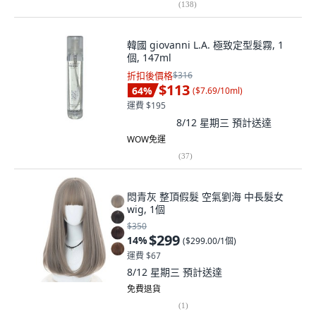
(
138
)
韓國 giovanni L.A. 極致定型髮霧, 1
個, 147ml
折扣後價格
$316
$113
64
%
(
$7.69/10ml
)
運費 $195
8/12 星期三
預計送達
WOW免運
(
37
)
悶青灰 整頂假髮 空氣劉海 中長髮女
wig, 1個
$350
$299
14
%
(
$299.00/1個
)
運費 $67
8/12 星期三
預計送達
免費退貨
(
1
)