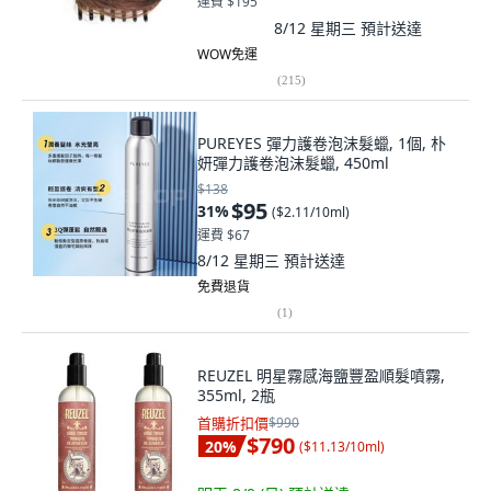
運費 $195
8/12 星期三
預計送達
WOW免運
(
215
)
PUREYES 彈力護卷泡沫髮蠟, 1個, 朴
妍彈力護卷泡沫髮蠟, 450ml
$138
$95
31
%
(
$2.11/10ml
)
運費 $67
8/12 星期三
預計送達
免費退貨
(
1
)
REUZEL 明星霧感海鹽豐盈順髮噴霧,
355ml, 2瓶
首購折扣價
$990
$790
20
%
(
$11.13/10ml
)