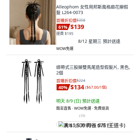
Alleophom 女性用邦斯風格麻花辮假
髮 L264-0073
首購折扣價
$358
$139
61
%
運費 $195
8/12 星期三
預計送達
WOW免運
綁帶式三股辮雙馬尾造型假髮片, 黑色,
2個
首購折扣價
$224
$134
40
%
(
$67.00/1個
)
明天 8/9 (日)
預計送達
酷澎直售 ∙ WOW免運 ∙ 免費退貨
(
19
)
满 $1,500 再省 $75 (王道卡)