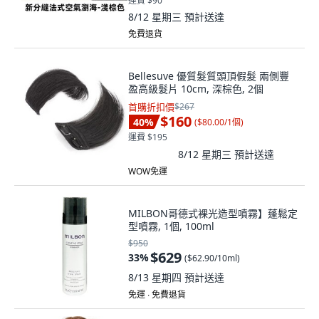
運費 $90
8/12 星期三
預計送達
免費退貨
Bellesuve 優質髮質頭頂假髮 兩側豐
盈高級髮片 10cm, 深棕色, 2個
首購折扣價
$267
$160
40
%
(
$80.00/1個
)
運費 $195
8/12 星期三
預計送達
WOW免運
MILBON哥德式裸光造型噴霧】蓬鬆定
型噴霧, 1個, 100ml
$950
$629
33
%
(
$62.90/10ml
)
8/13 星期四
預計送達
免運 ∙ 免費退貨