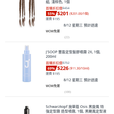
組, 淺棕色, 1個
首購折扣價
$454
$201
55
%
(
$201.00/1個
)
運費 $195
8/12 星期三
預計送達
WOW免運
(
22
)
J'SOOP 豐盈定型髮膠噴霧 2X, 1個,
200ml
首購折扣價
$752
$226
69
%
(
$11.30/10ml
)
運費 $195
8/12 星期三
預計送達
WOW免運
(
100
)
Schwarzkopf 施華蔻 Osis 黑旋風 特
強定型霧 造型噴霧, 1個, 黑颶風定型液