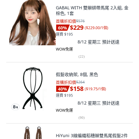
GABAL WITH 雙辮綁帶馬尾 2入組, 金
棕色, 1套
首購折扣價
$576
$229
60
%
(
$229.00/1個
)
運費 $195
8/12 星期三
預計送達
WOW免運
(
22
)
假髮收納架, 8個, 黑色
首購折扣價
$264
$158
40
%
(
$19.75/1個
)
運費 $195
8/12 星期三
預計送達
WOW免運
(
90
)
HiYuni 3線編織稻穗辮雙馬尾假髮2件