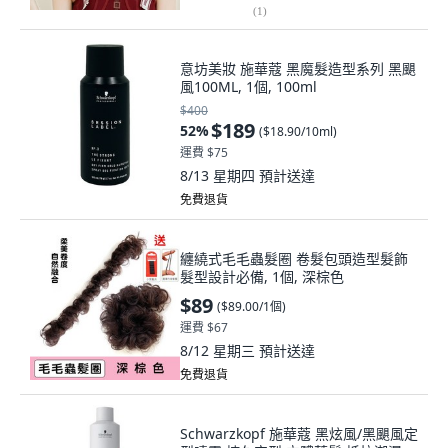
(
1
)
意坊美妝 施華蔻 黑魔髮造型系列 黑颶
風100ML, 1個, 100ml
$400
$189
52
%
(
$18.90/10ml
)
運費 $75
8/13 星期四
預計送達
免費退貨
纏繞式毛毛蟲髮圈 卷髮包頭造型髮飾
髮型設計必備, 1個, 深棕色
$89
(
$89.00/1個
)
運費 $67
8/12 星期三
預計送達
免費退貨
Schwarzkopf 施華蔻 黑炫風/黑颶風定