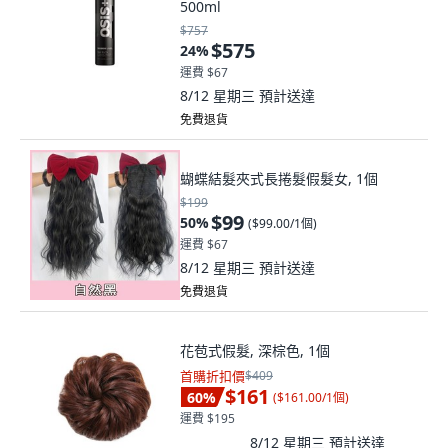
500ml
$757
$575
24
%
運費 $67
8/12 星期三
預計送達
免費退貨
蝴蝶結髮夾式長捲髮假髮女, 1個
$199
$99
50
%
(
$99.00/1個
)
運費 $67
8/12 星期三
預計送達
免費退貨
花苞式假髮, 深棕色, 1個
首購折扣價
$409
$161
60
%
(
$161.00/1個
)
運費 $195
8/12 星期三
預計送達