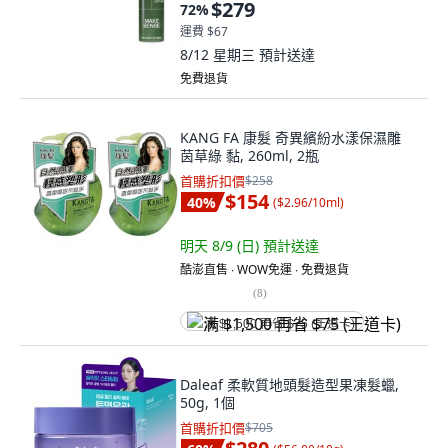
$279
72
%
運費 $67
8/12 星期三
預計送達
免費退貨
KANG FA 康髮 奇異繽紛水漾保濕雕
茵草綠 黏, 260ml, 2瓶
首購折扣價
$258
$154
40
%
(
$2.96/10ml
)
明天 8/9 (日)
預計送達
酷澎直售 ∙ WOW免運 ∙ 免費退貨
(
8
)
满 $1,500 再省 $75 (王道卡)
Daleaf 柔軟質地頭髮造型果凍髮蠟,
50g, 1個
首購折扣價
$705