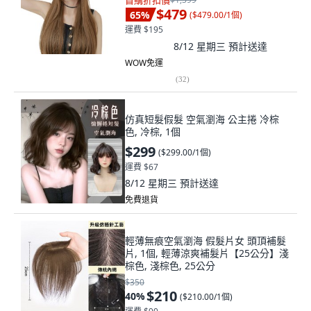
首購折扣價
$479
65
%
(
$479.00/1個
)
運費 $195
8/12 星期三
預計送達
WOW免運
(
32
)
仿真短髮假髮 空氣瀏海 公主捲 冷棕
色, 冷棕, 1個
$299
(
$299.00/1個
)
運費 $67
8/12 星期三
預計送達
免費退貨
輕薄無痕空氣瀏海 假髮片女 頭頂補髮
片, 1個, 輕薄涼爽補髮片【25公分】淺
棕色, 淺棕色, 25公分
$350
$210
40
%
(
$210.00/1個
)