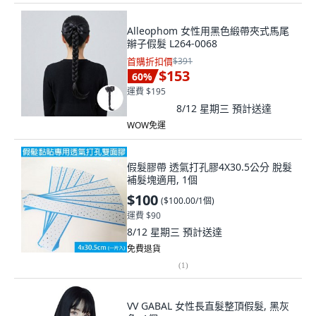
Alleophom 女性用黑色緞帶夾式馬尾
辮子假髮 L264-0068
首購折扣價
$391
$153
60
%
運費 $195
8/12 星期三
預計送達
WOW免運
假髮膠帶 透氣打孔膠4X30.5公分 脫髮
補髮塊適用, 1個
$100
(
$100.00/1個
)
運費 $90
8/12 星期三
預計送達
免費退貨
(
1
)
VV GABAL 女性長直髮整頂假髮, 黑灰