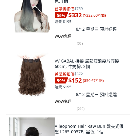
色, 1個
首購折扣價
$759
$332
56
%
(
$332.00/1個
)
運費 $195
8/12 星期三
預計送達
WOW免運
(
33
)
VV GABAL 接髮 局部波浪髮片假髮
60cm, 牛奶棕, 3個
首購折扣價
$372
$152
59
%
(
$50.67/1個
)
運費 $195
8/12 星期三
預計送達
WOW免運
(
200
)
Alleophom Hair Raw Bun 髮夾式假
髮 L265-0057B, 黑色, 1個