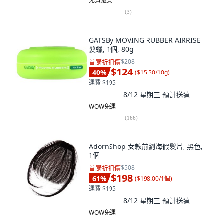
免費退貨
(
3
)
GATSBy MOVING RUBBER AIRRISE
髮蠟, 1個, 80g
首購折扣價
$208
$124
40
%
(
$15.50/10g
)
運費 $195
8/12 星期三
預計送達
WOW免運
(
166
)
AdornShop 女款前劉海假髮片, 黑色,
1個
首購折扣價
$508
$198
61
%
(
$198.00/1個
)
運費 $195
8/12 星期三
預計送達
WOW免運