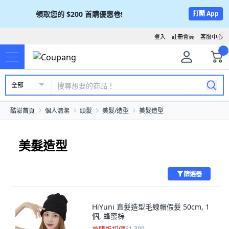
領取您的
$200
首購優惠卷!
打開 App
登入
註冊會員
客服中心
全部
酷澎首頁
個人清潔
頭髮
美髮/造型
美髮造型
美髮造型
篩選器
HiYuni 直髮造型毛線帽假髮 50cm, 1
個, 蜂蜜棕
$1,399