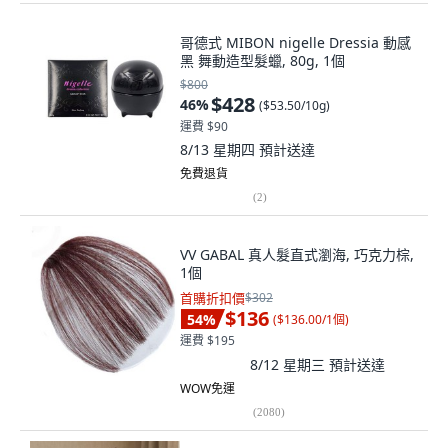
哥德式 MIBON nigelle Dressia 動感
黑 舞動造型髮蠟, 80g, 1個
$800
$428
46
%
(
$53.50/10g
)
運費 $90
8/13 星期四
預計送達
免費退貨
(
2
)
VV GABAL 真人髮直式瀏海, 巧克力棕,
1個
首購折扣價
$302
$136
54
%
(
$136.00/1個
)
運費 $195
8/12 星期三
預計送達
WOW免運
(
2080
)