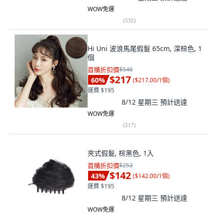
WOW免運
(
532
)
Hi Uni 波浪馬尾假髮 65cm, 深棕色, 1
個
首購折扣價
$546
$217
60
%
(
$217.00/1個
)
運費 $195
8/12 星期三
預計送達
WOW免運
(
217
)
夾式假髮, 棕黑色, 1入
首購折扣價
$253
$142
43
%
(
$142.00/1個
)
運費 $195
8/12 星期三
預計送達
WOW免運