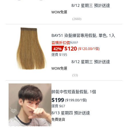
8/12 星期三
預計送達
WOW免運
(
2660
)
BAY51 染髮練習專用假髮, 單色, 1入
首購折扣價
$207
$120
42
%
(
$120.00/1個
)
運費 $195
8/12 星期三
預計送達
WOW免運
(
53
)
帥氣中性短直髮假髮, 1個
$199
(
$199.00/1個
)
運費 $67
8/13 星期四
預計送達
免費退貨