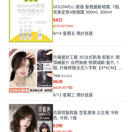
GOLDWELL 歌薇 髮根蓬鬆噴霧, 1個,
完美定型4號噴霧 300ml, 300ml
$435
(
$14.50/10ml
)
8/14 星期五
預計送達
升級遞針工藝 3D法式劉海 假髮片 頭
頂補髮片 自然無痕 修顏減齡 髮片, 1
個, 升級修顏法式八字款【4*6CM】
自然色
79
%
$3,000
$628
(
$628.00/1個
)
8/12 星期三
預計送達
仿真短髮假髮 空氣瀏海 公主捲 冷棕
色, 冷棕, 1個
$299
(
$299.00/1個
)