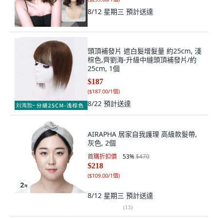
8/12 星期三
預計送達
頭頂補發片 遮白髮增髮量 約25cm, 淺
棕色,齊劉海-升級中縫頭頂補發片/約
25cm, 1個
$187
(
$187.00/1個
)
8/22
預計送達
AIRAPHA 居家自我護理 高級款髮帶,
灰色, 2個
首購折扣價
53
%
$470
$218
(
$109.00/1個
)
8/12 星期三
預計送達
(
13
)