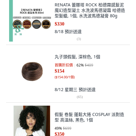
RENATA 蕾娜塔 ROCK 柏德霧感髮泥
魔幻造型凝土 水洗波馬德凝霜 哈德造
型髮蠟, 1個, 水洗波馬德凝膏 80g
$330
8/18
預計送達
(
3
)
丸子頭假髮, 深棕色, 1個
首購折扣價
62
%
$409
$154
(
$154.00/1個
)
8/12 星期三
預計送達
(
65
)
假髮 卷髮 蓬鬆大捲 COSPLAY 派對造
型 高溫絲, 黑色, 1個
49
%
$699
$350