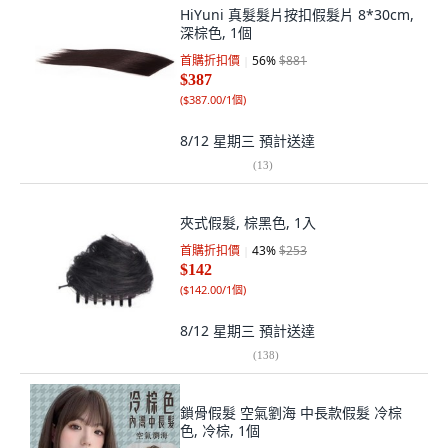
HiYuni 真髮髮片按扣假髮片 8*30cm,
深棕色, 1個
首購折扣價
56
%
$881
$387
(
$387.00/1個
)
8/12 星期三
預計送達
(
13
)
夾式假髮, 棕黑色, 1入
首購折扣價
43
%
$253
$142
(
$142.00/1個
)
8/12 星期三
預計送達
(
138
)
鎖骨假髮 空氣劉海 中長款假髮 冷棕
色, 冷棕, 1個