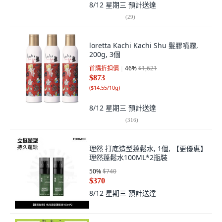
8/12 星期三
預計送達
(
29
)
loretta Kachi Kachi Shu 髮膠噴霧,
200g, 3個
首購折扣價
46
%
$1,621
$873
(
$14.55/10g
)
8/12 星期三
預計送達
(
316
)
理然 打底造型蓬鬆水, 1個, 【更優惠】
理然蓬鬆水100ML*2瓶裝
50
%
$740
$370
8/12 星期三
預計送達