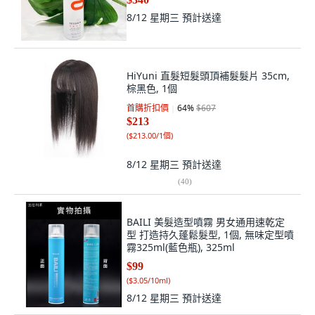
8/12 星期三
預計送達
HiYuni 直髮短髮頭頂補髮髮片 35cm,
棕黑色, 1個
首購折扣價
64
%
$607
$213
(
$213.00/1個
)
8/12 星期三
預計送達
(
40
)
BAILI 美髮造型噴霧 男女通用速乾定
型 打造持久蓬鬆髮型, 1個, 無味定型噴
霧325ml(藍色瓶), 325ml
$99
(
$3.05/10ml
)
8/12 星期三
預計送達