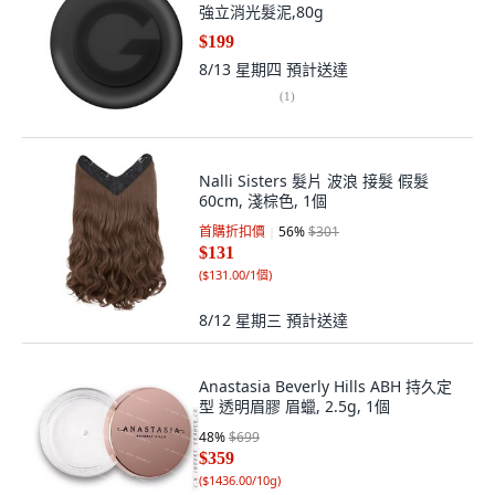
強立消光髮泥,80g
$199
8/13 星期四
預計送達
(
1
)
Nalli Sisters 髮片 波浪 接髮 假髮
60cm, 淺棕色, 1個
首購折扣價
56
%
$301
$131
(
$131.00/1個
)
8/12 星期三
預計送達
Anastasia Beverly Hills ABH 持久定
型 透明眉膠 眉蠟, 2.5g, 1個
48
%
$699
$359
(
$1436.00/10g
)