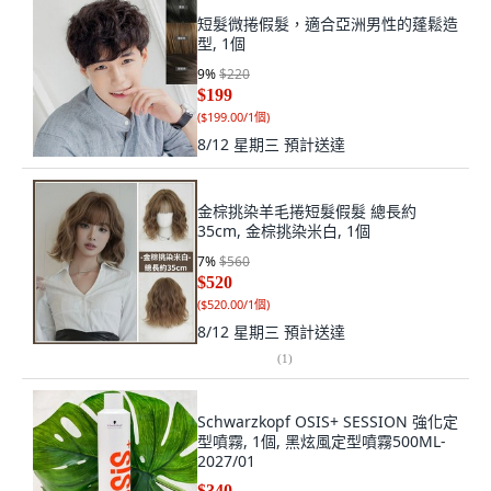
短髮微捲假髮，適合亞洲男性的蓬鬆造
型, 1個
9
%
$220
$199
(
$199.00/1個
)
8/12 星期三
預計送達
金棕挑染羊毛捲短髮假髮 總長約
35cm, 金棕挑染米白, 1個
7
%
$560
$520
(
$520.00/1個
)
8/12 星期三
預計送達
(
1
)
Schwarzkopf OSIS+ SESSION 強化定
型噴霧, 1個, 黑炫風定型噴霧500ML-
2027/01
$340