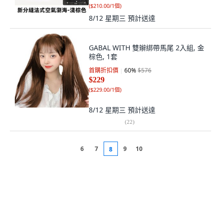
(
$210.00/1個
)
8/12 星期三
預計送達
GABAL WITH 雙辮綁帶馬尾 2入組, 金
棕色, 1套
首購折扣價
60
%
$576
$229
(
$229.00/1個
)
8/12 星期三
預計送達
(
22
)
6
7
9
10
8