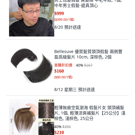
中年男士假髮-遞真頂心
$999
(
$999.00/1個
)
8/20
預計送達
Bellesuve 優質髮質頭頂假髮 兩側豐
盈高級髮片 10cm, 深棕色, 2個
首購折扣價
40
%
$267
$160
(
$80.00/1個
)
8/12 星期三
預計送達
輕薄無痕空氣瀏海 假髮片女 頭頂補髮
片, 1個, 輕薄涼爽補髮片【25公分】淺
棕色, 淺棕色, 25公分
40
%
$350
$210