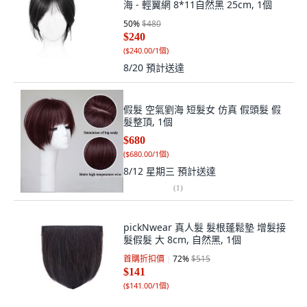
海 - 輕翼網 8*11自然黑 25cm, 1個
50
%
$480
$240
(
$240.00/1個
)
8/20
預計送達
假髮 空氣劉海 短髮女 仿真 假頭髮 假
髮整頂, 1個
$680
(
$680.00/1個
)
8/12 星期三
預計送達
(
1
)
pickNwear 真人髮 髮根蓬鬆墊 增髮接
髮假髮 大 8cm, 自然黑, 1個
首購折扣價
72
%
$515
$141
(
$141.00/1個
)