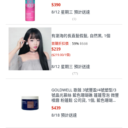
$390
8/12 星期三
預計送達
(
1
)
有瀏海的長直髮假髮, 自然黑, 1個
首購折扣價
59
%
$538
$219
(
$219.00/1個
)
8/12 星期三
預計送達
(
77
)
GOLDWELL 歌薇 3號豐盈/4號塑型/3
號晶光慕絲 藍色珊瑚礁 蓬蓬雪泡 微豐
噴霧 粉蓬鬆 公司貨, 1個, 藍色珊瑚礁
PRO 150ml
$439
8/18
預計送達