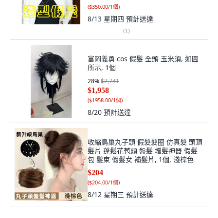
(
$350.00/1個
)
8/13 星期四
預計送達
(
1
)
富岡義勇 cos 假髮 全頭 玉米須, 如圖
所示, 1個
28
%
$2,741
$1,958
(
$1958.00/1個
)
8/20
預計送達
收縮鳥巢丸子頭 假髮髮圈 仿真髮 頭頂
髮片 蓬鬆花苞頭 盤髮 增髮神器 假髮
包 髮束 假髮女 補髮片, 1個, 淺棕色
$204
(
$204.00/1個
)
8/12 星期三
預計送達