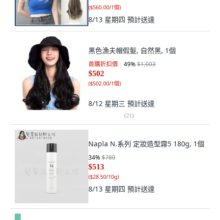
(
$560.00/1個
)
8/13 星期四
預計送達
黑色漁夫帽假髮, 自然黑, 1個
首購折扣價
49
%
$1,003
$502
(
$502.00/1個
)
8/12 星期三
預計送達
(
21
)
Napla N.系列 定妝造型霧5 180g, 1個
34
%
$780
$513
(
$28.50/10g
)
8/13 星期四
預計送達