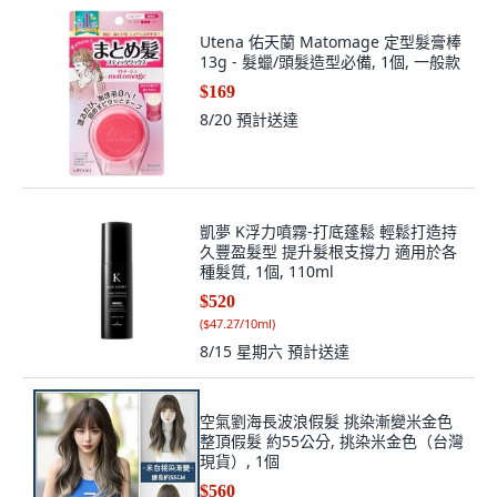
Utena 佑天蘭 Matomage 定型髮膏棒
13g - 髮蠟/頭髮造型必備, 1個, 一般款
$169
8/20
預計送達
凱夢 K浮力噴霧-打底蓬鬆 輕鬆打造持
久豐盈髮型 提升髮根支撐力 適用於各
種髮質, 1個, 110ml
$520
(
$47.27/10ml
)
8/15 星期六
預計送達
空氣劉海長波浪假髮 挑染漸變米金色
整頂假髮 約55公分, 挑染米金色（台灣
現貨）, 1個
$560