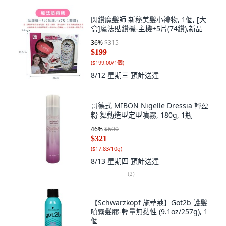
閃鑽魔髮師 新秘美髮小禮物, 1個, [大
盒]魔法貼鑽機-主機+5片(74鑽),新品
36
%
$315
$199
(
$199.00/1個
)
8/12 星期三
預計送達
哥德式 MIBON Nigelle Dressia 輕盈
粉 舞動造型定型噴霧, 180g, 1瓶
46
%
$600
$321
(
$17.83/10g
)
8/13 星期四
預計送達
(
2
)
【Schwarzkopf 施華蔻】Got2b 護髮
噴霧髮膠-輕量無黏性 (9.1oz/257g), 1
個