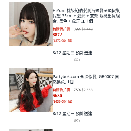
HiYuni 挑染鮑伯髮瀏海短髮全頂假髮
假髮 35cm + 髮網 + 支架 隨機出貨組
合, 黑色 + 象牙白, 1個
首購折扣價
39
%
$1,442
$872
(
$872.00/1個
)
8/12 星期三
預計送達
(
32
)
Partybok.com 全頂假髮, GB0007 自
然黑色, 1個
首購折扣價
75
%
$2,558
$636
(
$636.00/1個
)
8/12 星期三
預計送達
(
97
)