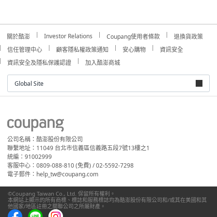
Investor Relations
關於酷澎
Coupang使用者條款
退換貨政策
信任管理中心
顧客隱私權政策通知
安心購物
資訊安全
資訊安全及隱私保護認證
加入酷澎商城
Global Site
公司名稱：酷澎股份有限公司
聯繫地址：11049 台北市信義區信義路五段7號13樓之1
統編：91002999
客服中心：0809-088-810 (免費) / 02-5592-7298
電子郵件：help_tw@coupang.com
©Coupang Taiwan Co., Ltd. 保留所有權利。
本網站上顯示的所有商標、標誌和服務標誌均為酷澎股份有限公司和/或其在美國和其
他國家/地區註冊之關聯公司之所屬財產。