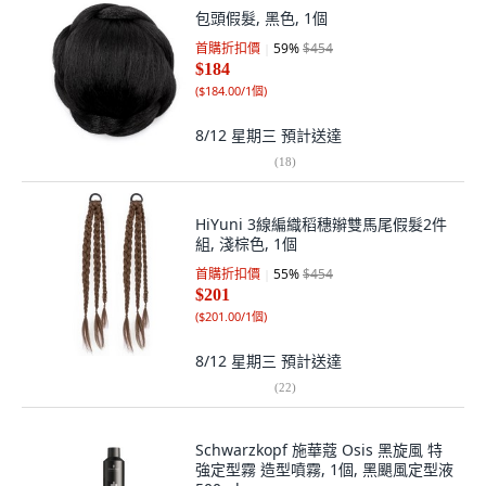
包頭假髮, 黑色, 1個
首購折扣價
59
%
$454
$184
(
$184.00/1個
)
8/12 星期三
預計送達
(
18
)
HiYuni 3線編織稻穗辮雙馬尾假髮2件
組, 淺棕色, 1個
首購折扣價
55
%
$454
$201
(
$201.00/1個
)
8/12 星期三
預計送達
(
22
)
Schwarzkopf 施華蔻 Osis 黑旋風 特
強定型霧 造型噴霧, 1個, 黑颶風定型液