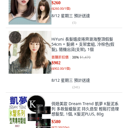
$260
(
$260.00/1個
)
8/12 星期三
預計送達
(
1
)
HiYuni 長髮嬉皮捲齊瀏海整頂假髮
54cm + 髮網 + 支架套組, 冷棕色(假
髮), 隨機出貨(支架), 1個
首購折扣價
38
%
$1,470
$902
(
$902.00/1個
)
8/12 星期三
預計送達
(
241
)
俏妞美妝 Dream Trend 凱夢 K髮泥系
列 多款髮蠟髮泥 持久造型 輕鬆打造理
想髮型, 1個, K髮泥PLUS, 80g
$580
(
$72.50/10g
)