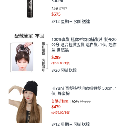
500ml
24
%
$757
$575
8/12 星期三
預計送達
100%真髮 迷你型頭頂補髮片 髮長20
公分 適合輕微脫髮 遮白髮, 1個, 迷你
型-自然黑
$299
(
$299.00/1個
)
8/20
預計送達
HiYuni 直髮造型毛線帽假髮 50cm, 1
個, 蜂蜜棕
首購折扣價
65
%
$1,399
$479
(
$479.00/1個
)
8/12 星期三
預計送達