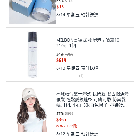
65
%
$100
$35
8/14 星期五
預計送達
MILBON哥德式 極塑造型噴霧10
210g, 1個
34
%
$950
$619
8/13 星期四
預計送達
(
1
)
棒球帽假髮一體式 長捲髮 鴨舌帽連體
假髮 輕鬆變換造型 可綁可散 仿真髮
絲, 1個, 小山形米白色帽子, 挑染冷棕
色
47
%
$699
$365
(
$365.00/1個
)
8/12 星期三
預計送達