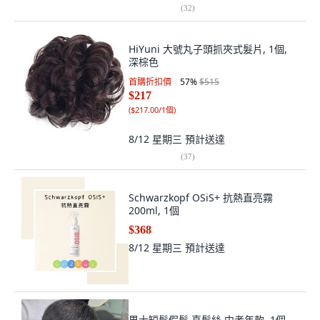
(
32
)
HiYuni 大號丸子頭抓夾式髮片, 1個,
深棕色
首購折扣價
57
%
$515
$217
(
$217.00/1個
)
8/12 星期三
預計送達
(
37
)
Schwarzkopf OSiS+ 抗熱直亮霧
200ml, 1個
$368
8/12 星期三
預計送達
男士短髮假髮 真髮絲 中老年款, 1個,