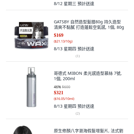
8/12 星期三
預計送達
GATSBY 自然造型髮腊80g 持久造型
清爽不黏膩 打造蓬鬆空氣感, 1個, 80g
$169
(
$21.13/10g
)
8/13 星期四
預計送達
(
1
)
哥德式 MIBON 柔光感造型慕絲 7號,
1個, 200ml
46
%
$600
$321
(
$16.05/10ml
)
8/13 星期四
預計送達
(
2
)
原生修顏八字瀏海假髮增髮片, 法式劉