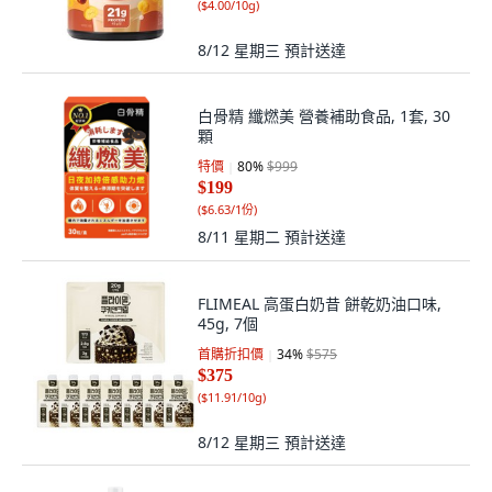
(
$4.00/10g
)
8/12 星期三
預計送達
白骨精 纖燃美 營養補助食品, 1套, 30
顆
特價
80
%
$999
$199
(
$6.63/1份
)
8/11 星期二
預計送達
FLIMEAL 高蛋白奶昔 餅乾奶油口味,
45g, 7個
首購折扣價
34
%
$575
$375
(
$11.91/10g
)
8/12 星期三
預計送達