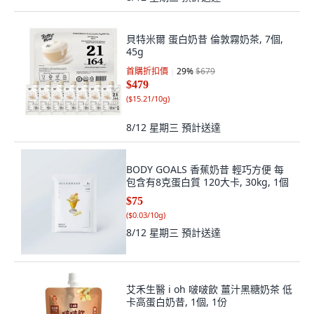
貝特米爾 蛋白奶昔 倫敦霧奶茶, 7個,
45g
首購折扣價
29
%
$679
$479
(
$15.21/10g
)
8/12 星期三
預計送達
BODY GOALS 香蕉奶昔 輕巧方便 每
包含有8克蛋白質 120大卡, 30kg, 1個
$75
(
$0.03/10g
)
8/12 星期三
預計送達
艾禾生醫 i oh 啵啵飲 薑汁黑糖奶茶 低
卡高蛋白奶昔, 1個, 1份