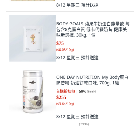
8/12 星期三
預計送達
BODY GOALS 蘋果牛奶蛋白能量飲 每
包含8克蛋白質 低卡代餐奶昔 健康美
味新選擇, 30kg, 1個
$75
(
$0.03/10g
)
8/12 星期三
預計送達
ONE DAY NUTRITION My Body蛋白
奶昔粉 奶油餅乾口味, 700g, 1罐
首購折扣價
69
%
$834
$255
(
$3.64/10g
)
8/12 星期三
預計送達
(
2996
)