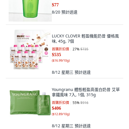
$77
8/20
預計送達
LUCKY CLOVER 輕盈機能奶昔 優格風
味, 45g, 7個
首購折扣價
27
%
$735
$535
(
$16.99/10g
)
8/12 星期三
預計送達
Youngranu 體態輕盈高蛋白奶昔 艾草
拿鐵風味 7入, 1個, 315g
首購折扣價
55
%
$916
$406
(
$12.89/10g
)
8/12 星期三
預計送達