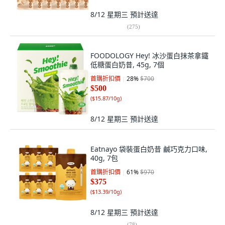
8/12 星期三
預計送達
(
275
)
FOODOLOGY Hey! 冰沙蛋白抹茶拿鐵
低糖蛋白奶昔, 45g, 7個
首購折扣價
28
%
$700
$500
(
$15.87/10g
)
8/12 星期三
預計送達
Eatnayo 袋裝蛋白奶昔 鹹巧克力口味,
40g, 7包
首購折扣價
61
%
$970
$375
(
$13.39/10g
)
8/12 星期三
預計送達
(
78
)