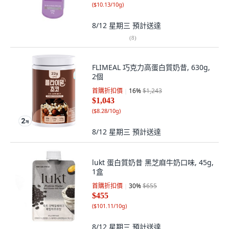
(
$10.13/10g
)
8/12 星期三
預計送達
(
8
)
FLIMEAL 巧克力高蛋白質奶昔, 630g,
2個
首購折扣價
16
%
$1,243
$1,043
(
$8.28/10g
)
8/12 星期三
預計送達
lukt 蛋白質奶昔 黑芝麻牛奶口味, 45g,
1盒
首購折扣價
30
%
$655
$455
(
$101.11/10g
)
8/12 星期三
預計送達