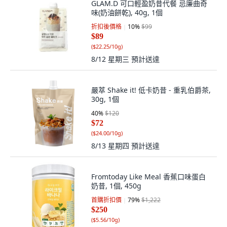
GLAM.D 可口輕盈奶昔代餐 忌廉曲奇
味(奶油餅乾), 40g, 1個
折扣後價格
10
%
$99
$89
(
$22.25/10g
)
8/12 星期三
預計送達
嚴萃 Shake it! 低卡奶昔 - 重乳伯爵茶,
30g, 1個
40
%
$120
$72
(
$24.00/10g
)
8/13 星期四
預計送達
Fromtoday Like Meal 香蕉口味蛋白
奶昔, 1個, 450g
首購折扣價
79
%
$1,222
$250
(
$5.56/10g
)