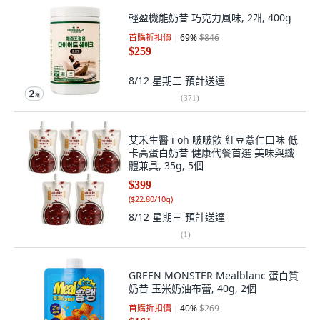
輕盈機能奶昔 巧克力風味, 2개, 400g
首購折扣價
69
%
$846
$259
8/12 星期三
預計送達
(
371
)
艾禾生醫 i oh 啵啵飲 紅豆薏仁口味 低
卡高蛋白奶昔 健康代餐首選 美味與纖
體兼具, 35g, 5個
$399
(
$22.80/10g
)
8/12 星期三
預計送達
(
1
)
GREEN MONSTER Mealblanc 蛋白質
奶昔 玉米奶油布蕾, 40g, 2個
首購折扣價
40
%
$269