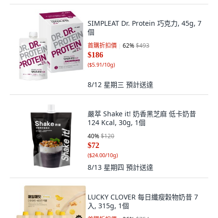
SIMPLEAT Dr. Protein 巧克力, 45g, 7
個
首購折扣價
62
%
$493
$186
(
$5.91/10g
)
8/12 星期三
預計送達
嚴萃 Shake it! 奶香黑芝麻 低卡奶昔
124 Kcal, 30g, 1個
40
%
$120
$72
(
$24.00/10g
)
8/13 星期四
預計送達
LUCKY CLOVER 每日纖瘦穀物奶昔 7
入, 315g, 1個