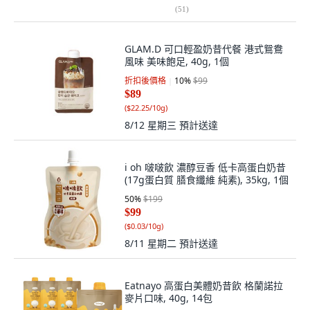
(
51
)
GLAM.D 可口輕盈奶昔代餐 港式鴛鴦
風味 美味飽足, 40g, 1個
折扣後價格
10
%
$99
$89
(
$22.25/10g
)
8/12 星期三
預計送達
i oh 啵啵飲 濃醇豆香 低卡高蛋白奶昔
(17g蛋白質 膳食纖維 純素), 35kg, 1個
50
%
$199
$99
(
$0.03/10g
)
8/11 星期二
預計送達
Eatnayo 高蛋白美體奶昔飲 格蘭諾拉
麥片口味, 40g, 14包