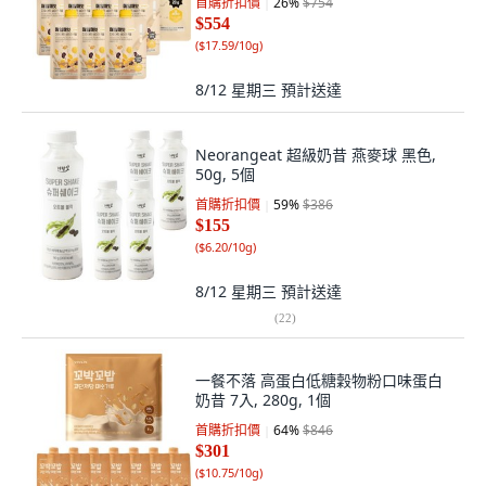
首購折扣價
26
%
$754
$554
(
$17.59/10g
)
8/12 星期三
預計送達
Neorangeat 超級奶昔 燕麥球 黑色,
50g, 5個
首購折扣價
59
%
$386
$155
(
$6.20/10g
)
8/12 星期三
預計送達
(
22
)
一餐不落 高蛋白低糖穀物粉口味蛋白
奶昔 7入, 280g, 1個
首購折扣價
64
%
$846
$301
(
$10.75/10g
)