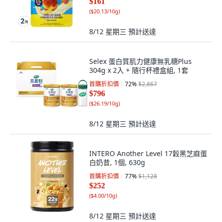
$161
(
$20.13/10g
)
8/12 星期三
預計送達
Selex 蛋白質肌力健康無乳糖Plus
304g x 2入 + 隨行杯禮盒組, 1套
首購折扣價
72
%
$2,867
$796
(
$26.19/10g
)
8/12 星期三
預計送達
INTERO Another Level 17穀黑芝麻蛋
白奶昔, 1個, 630g
首購折扣價
77
%
$1,128
$252
(
$4.00/10g
)
8/12 星期三
預計送達