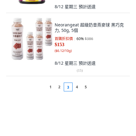
8/12 星期三
預計送達
Neorangeat 超級奶昔燕麥球 黑巧克
力, 50g, 5個
首購折扣價
60
%
$386
$153
(
$6.12/10g
)
8/12 星期三
預計送達
(
15
)
1
2
4
5
3