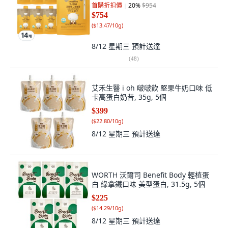
首購折扣價
20
%
$954
$754
(
$13.47/10g
)
8/12 星期三
預計送達
(
48
)
艾禾生醫 i oh 啵啵飲 堅果牛奶口味 低
卡高蛋白奶昔, 35g, 5個
$399
(
$22.80/10g
)
8/12 星期三
預計送達
WORTH 沃爾司 Benefit Body 輕植蛋
白 綠拿鐵口味 美型蛋白, 31.5g, 5個
$225
(
$14.29/10g
)
8/12 星期三
預計送達