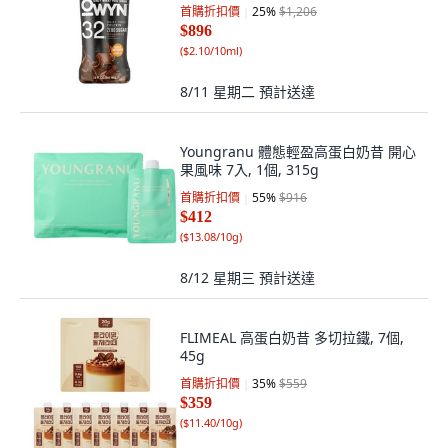
首購折扣價
25
%
$1,206
$896
(
$2.10/10ml
)
8/11 星期二
預計送達
Youngranu 體態輕盈高蛋白奶昔 開心
果風味 7入, 1個, 315g
首購折扣價
55
%
$916
$412
(
$13.08/10g
)
8/12 星期三
預計送達
FLIMEAL 高蛋白奶昔 多切拉鐵, 7個,
45g
首購折扣價
35
%
$559
$359
(
$11.40/10g
)