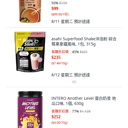
50
%
$199
$99
(
$99.00/1份
)
8/11 星期二
預計送達
asahi Superfood Shake沖泡粉 綜合
莓果拿鐵風味, 1包, 315g
首購折扣價
45
%
$431
$235
(
$7.46/10g
)
8/12 星期三
預計送達
(
6
)
INTERO Another Level 蛋白奶昔 地
瓜口味, 1個, 630g
首購折扣價
77
%
$1,128
$252
(
$4.00/10g
)