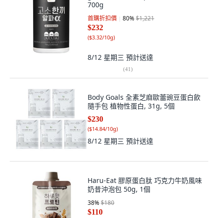
700g
首購折扣價
80
%
$1,221
$232
(
$3.32/10g
)
8/12 星期三
預計送達
(
41
)
Body Goals 全素芝麻歐蕾豌豆蛋白飲
隨手包 植物性蛋白, 31g, 5個
$230
(
$14.84/10g
)
8/12 星期三
預計送達
Haru-Eat 膠原蛋白肽 巧克力牛奶風味
奶昔沖泡包 50g, 1個
38
%
$180
$110