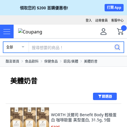
領取您的
$200
首購優惠卷!
打開 App
登入
註冊會員
客服中心
全部
酷澎首頁
食品飲料
保健食品
窈窕/美體
美體奶昔
美體奶昔
篩選器
WORTH 沃爾司 Benefit Body 輕植蛋
白 咖啡歐蕾 美型蛋白, 31.5g, 5個