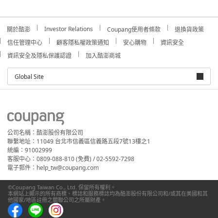
Investor Relations
關於酷澎
Coupang使用者條款
退換貨政策
信任管理中心
顧客隱私權政策通知
安心購物
資訊安全
資訊安全及隱私保護認證
加入酷澎商城
Global Site
公司名稱：酷澎股份有限公司
聯繫地址：11049 台北市信義區信義路五段7號13樓之1
統編：91002999
客服中心：0809-088-810 (免費) / 02-5592-7298
電子郵件：help_tw@coupang.com
©Coupang Taiwan Co., Ltd. 保留所有權利。
本網站上顯示的所有商標、標誌和服務標誌均為酷澎股份有限公司和/或其在美國和其
他國家/地區註冊之關聯公司之所屬財產。