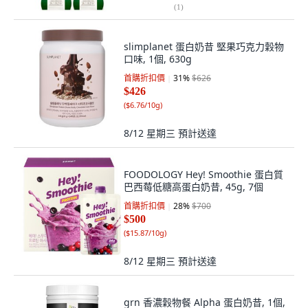
(
1
)
slimplanet 蛋白奶昔 堅果巧克力穀物
口味, 1個, 630g
首購折扣價
31
%
$626
$426
(
$6.76/10g
)
8/12 星期三
預計送達
FOODOLOGY Hey! Smoothie 蛋白質
巴西莓低糖高蛋白奶昔, 45g, 7個
首購折扣價
28
%
$700
$500
(
$15.87/10g
)
8/12 星期三
預計送達
grn 香濃穀物餐 Alpha 蛋白奶昔, 1個,