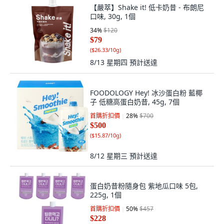
【嚴萃】Shake it! 低卡奶昔 - 布朗尼
口味, 30g, 1個
34
%
$120
$79
(
$26.33/10g
)
8/13 星期四
預計送達
FOODOLOGY Hey! 冰沙蛋白粉 藍椰
子 低糖高蛋白奶昔, 45g, 7個
首購折扣價
28
%
$700
$500
(
$15.87/10g
)
8/12 星期三
預計送達
蛋白奶昔粉隨身包 紫地瓜口味 5包,
225g, 1個
首購折扣價
50
%
$457
$228