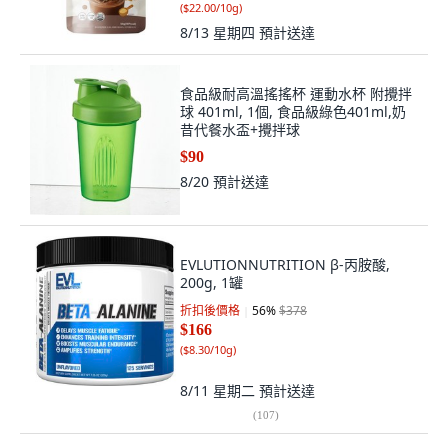
(
$22.00/10g
)
8/13 星期四
預計送達
食品級耐高溫搖搖杯 運動水杯 附攪拌
球 401ml, 1個, 食品級綠色401ml,奶
昔代餐水盃+攪拌球
$90
8/20
預計送達
EVLUTIONNUTRITION β-丙胺酸,
200g, 1罐
折扣後價格
56
%
$378
$166
(
$8.30/10g
)
8/11 星期二
預計送達
(
107
)