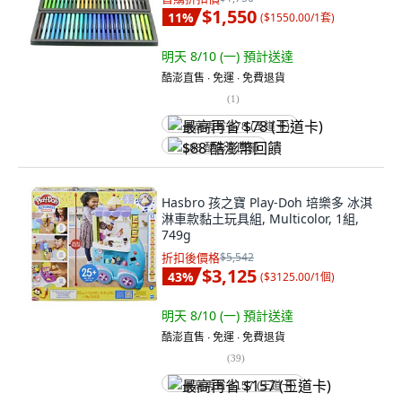
$1,550
11
%
(
$1550.00/1套
)
明天 8/10 (一)
預計送達
酷澎直售 ∙ 免運 ∙ 免費退貨
(
1
)
最高再省 $78 (王道卡)
$88 酷澎幣回饋
Hasbro 孩之寶 Play-Doh 培樂多 冰淇
淋車款黏土玩具組, Multicolor, 1組,
749g
折扣後價格
$5,542
$3,125
43
%
(
$3125.00/1個
)
明天 8/10 (一)
預計送達
酷澎直售 ∙ 免運 ∙ 免費退貨
(
39
)
最高再省 $157 (王道卡)