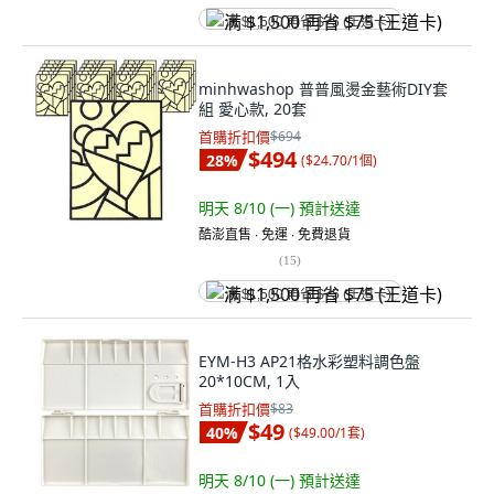
满 $1,500 再省 $75 (王道卡)
minhwashop 普普風燙金藝術DIY套
組 愛心款, 20套
首購折扣價
$694
$494
28
%
(
$24.70/1個
)
明天 8/10 (一)
預計送達
酷澎直售 ∙ 免運 ∙ 免費退貨
(
15
)
满 $1,500 再省 $75 (王道卡)
EYM-H3 AP21格水彩塑料調色盤
20*10CM, 1入
首購折扣價
$83
$49
40
%
(
$49.00/1套
)
明天 8/10 (一)
預計送達