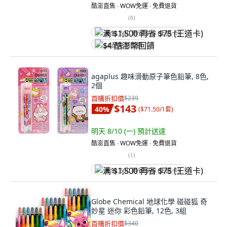
酷澎直售 ∙ WOW免運 ∙ 免費退貨
(
8
)
满 $1,500 再省 $75 (王道卡)
$4 酷澎幣回饋
agaplus 趣味滑動原子筆色鉛筆, 8色,
2個
首購折扣價
$239
$143
40
%
(
$71.50/1套
)
明天 8/10 (一)
預計送達
酷澎直售 ∙ WOW免運 ∙ 免費退貨
(
1
)
满 $1,500 再省 $75 (王道卡)
Globe Chemical 地球化學 碰碰狐 奇
妙星 迷你 彩色鉛筆, 12色, 3組
首購折扣價
$340