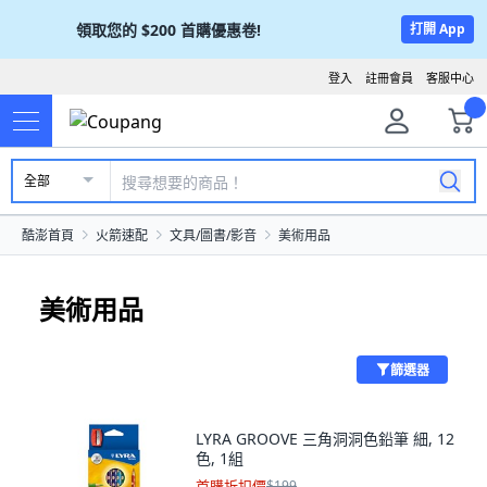
領取您的
$200
首購優惠卷!
打開 App
登入
註冊會員
客服中心
全部
酷澎首頁
火箭速配
文具/圖書/影音
美術用品
美術用品
篩選器
LYRA GROOVE 三角洞洞色鉛筆 細, 12
色, 1組
首購折扣價
$199