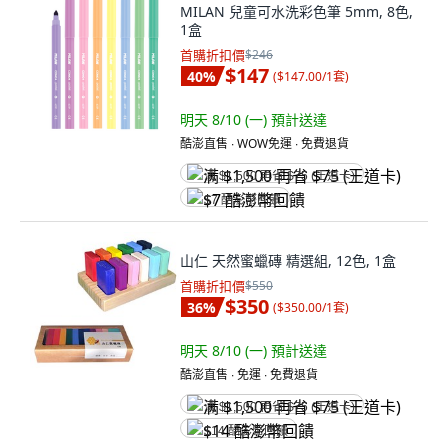
MILAN 兒童可水洗彩色筆 5mm, 8色,
1盒
首購折扣價
$246
$147
40
%
(
$147.00/1套
)
明天 8/10 (一)
預計送達
酷澎直售 ∙ WOW免運 ∙ 免費退貨
满 $1,500 再省 $75 (王道卡)
$7 酷澎幣回饋
山仁 天然蜜蠟磚 精選組, 12色, 1盒
首購折扣價
$550
$350
36
%
(
$350.00/1套
)
明天 8/10 (一)
預計送達
酷澎直售 ∙ 免運 ∙ 免費退貨
满 $1,500 再省 $75 (王道卡)
$14 酷澎幣回饋