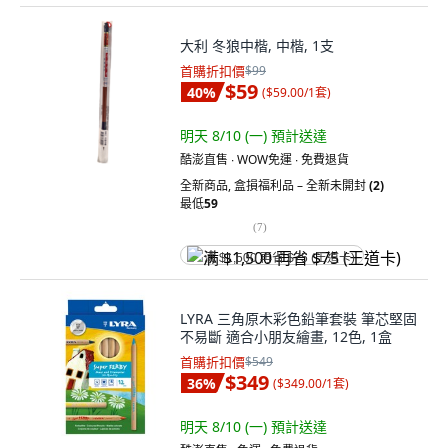
大利 冬狼中楷, 中楷, 1支
首購折扣價
$99
$59
40
%
(
$59.00/1套
)
明天 8/10 (一)
預計送達
酷澎直售 ∙ WOW免運 ∙ 免費退貨
全新商品
,
盒損福利品 – 全新未開封
(2)
最低
59
(
7
)
满 $1,500 再省 $75 (王道卡)
LYRA 三角原木彩色鉛筆套裝 筆芯堅固
不易斷 適合小朋友繪畫, 12色, 1盒
首購折扣價
$549
$349
36
%
(
$349.00/1套
)
明天 8/10 (一)
預計送達