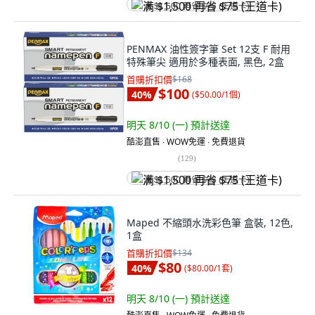
满 $1,500 再省 $75 (王道卡)
PENMAX 油性簽字筆 Set 12支 F 耐用
特殊筆尖 適用於多種表面, 黑色, 2盒
首購折扣價
$168
$100
40
%
(
$50.00/1個
)
明天 8/10 (一)
預計送達
酷澎直售 ∙ WOW免運 ∙ 免費退貨
(
129
)
满 $1,500 再省 $75 (王道卡)
Maped 不縮頭水洗彩色筆 盒裝, 12色,
1盒
首購折扣價
$134
$80
40
%
(
$80.00/1套
)
明天 8/10 (一)
預計送達