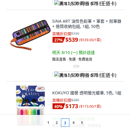
满 $1,500 再省 $75 (王道卡)
SiNA ART 油性色鉛筆 + 筆套 + 削筆器
+ 捲筒收納包組, 1組, 50色
首購折扣價
$739
$539
27
%
(
$539.00/1套
)
明天 8/10 (一)
預計送達
酷澎直售 ∙ 免運 ∙ 免費退貨
(
23
)
满 $1,500 再省 $75 (王道卡)
KOKUYO 國譽 透明螢光蠟筆, 5色, 1組
首購折扣價
$289
$173
40
%
(
$173.00/1套
)
明天 8/10 (一)
預計送達
1
2
4
5
3
酷澎直售 ∙ WOW免運 ∙ 免費退貨