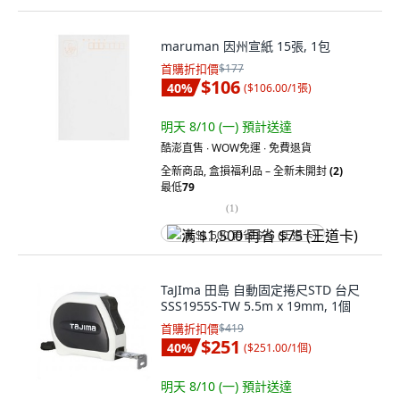
maruman 因州宣紙 15張, 1包
首購折扣價
$177
$106
40
%
(
$106.00/1張
)
明天 8/10 (一)
預計送達
酷澎直售 ∙ WOW免運 ∙ 免費退貨
全新商品
,
盒損福利品 – 全新未開封
(2)
最低
79
(
1
)
满 $1,500 再省 $75 (王道卡)
TaJIma 田島 自動固定捲尺STD 台尺
SSS1955S-TW 5.5m x 19mm, 1個
首購折扣價
$419
$251
40
%
(
$251.00/1個
)
明天 8/10 (一)
預計送達