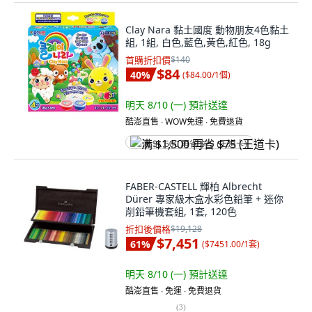
Clay Nara 黏土國度 動物朋友4色黏土
組, 1組, 白色,藍色,黃色,紅色, 18g
首購折扣價
$140
$84
40
%
(
$84.00/1個
)
明天 8/10 (一)
預計送達
酷澎直售 ∙ WOW免運 ∙ 免費退貨
满 $1,500 再省 $75 (王道卡)
FABER-CASTELL 輝柏 Albrecht
Dürer 專家級木盒水彩色鉛筆 + 迷你
削鉛筆機套組, 1套, 120色
折扣後價格
$19,128
$7,451
61
%
(
$7451.00/1套
)
明天 8/10 (一)
預計送達
酷澎直售 ∙ 免運 ∙ 免費退貨
(
3
)