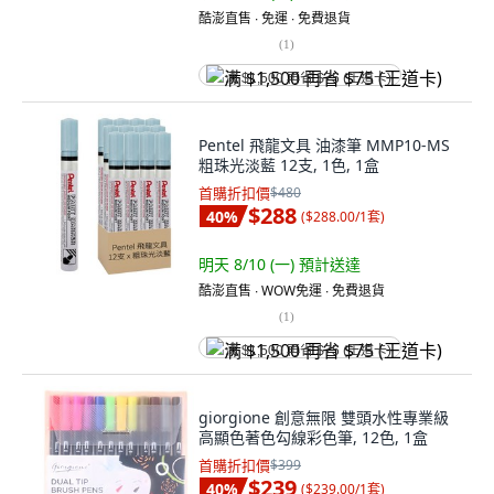
酷澎直售 ∙ 免運 ∙ 免費退貨
(
1
)
满 $1,500 再省 $75 (王道卡)
Pentel 飛龍文具 油漆筆 MMP10-MS
粗珠光淡藍 12支, 1色, 1盒
首購折扣價
$480
$288
40
%
(
$288.00/1套
)
明天 8/10 (一)
預計送達
酷澎直售 ∙ WOW免運 ∙ 免費退貨
(
1
)
满 $1,500 再省 $75 (王道卡)
giorgione 創意無限 雙頭水性專業級
高顯色著色勾線彩色筆, 12色, 1盒
首購折扣價
$399
$239
40
%
(
$239.00/1套
)