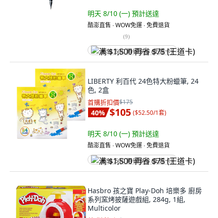
明天 8/10 (一)
預計送達
酷澎直售 ∙ WOW免運 ∙ 免費退貨
(
9
)
满 $1,500 再省 $75 (王道卡)
LIBERTY 利百代 24色特大粉蠟筆, 24
色, 2盒
首購折扣價
$175
$105
40
%
(
$52.50/1套
)
明天 8/10 (一)
預計送達
酷澎直售 ∙ WOW免運 ∙ 免費退貨
满 $1,500 再省 $75 (王道卡)
Hasbro 孩之寶 Play-Doh 培樂多 廚房
系列窯烤披薩遊戲組, 284g, 1組,
Multicolor