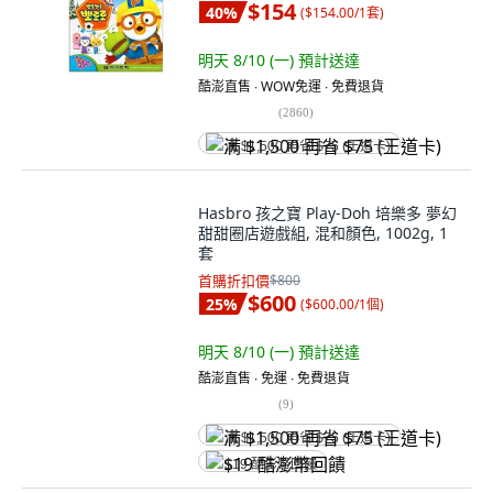
$154
40
%
(
$154.00/1套
)
明天 8/10 (一)
預計送達
酷澎直售 ∙ WOW免運 ∙ 免費退貨
(
2860
)
满 $1,500 再省 $75 (王道卡)
Hasbro 孩之寶 Play-Doh 培樂多 夢幻
甜甜圈店遊戲組, 混和顏色, 1002g, 1
套
首購折扣價
$800
$600
25
%
(
$600.00/1個
)
明天 8/10 (一)
預計送達
酷澎直售 ∙ 免運 ∙ 免費退貨
(
9
)
满 $1,500 再省 $75 (王道卡)
$19 酷澎幣回饋