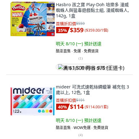
Hasbro 孩之寶 Play-Doh 培樂多 漫威
蜘蛛人與猛毒遊戲黏土組, 漫威蜘蛛人,
142g, 1盒
首購折扣價
$559
$359
35
%
(
$359.00/1個
)
明天 8/10 (一)
預計送達
酷澎直售 ∙ 免運 ∙ 免費退貨
(
1
)
满 $1,500 再省 $75 (王道卡)
mideer 可洗式速乾絲綢蠟筆 補充包 3
歲以上, 12色, 1盒
首購折扣價
$191
$114
40
%
(
$114.00/1套
)
明天 8/10 (一)
預計送達
酷澎直售 ∙ WOW免運 ∙ 免費退貨
(
4
)