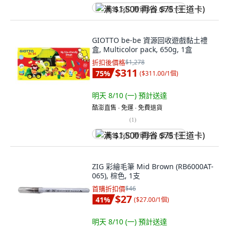
满 $1,500 再省 $75 (王道卡)
GIOTTO be-be 資源回收遊戲黏土禮
盒, Multicolor pack, 650g, 1盒
折扣後價格
$1,278
$311
75
%
(
$311.00/1個
)
明天 8/10 (一)
預計送達
酷澎直售 ∙ 免運 ∙ 免費退貨
(
1
)
满 $1,500 再省 $75 (王道卡)
ZIG 彩繪毛筆 Mid Brown (RB6000AT-
065), 棕色, 1支
首購折扣價
$46
$27
41
%
(
$27.00/1個
)
明天 8/10 (一)
預計送達