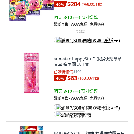
$204
40
%
(
$68.00/1套
)
明天 8/10 (一)
預計送達
酷澎直售 ∙ WOW免運 ∙ 免費退貨
(
3692
)
满 $1,500 再省 $75 (王道卡)
sun-star HappyStu:D 米妮快樂學童
文具 造型圓規, 1個
首購折扣價
$105
$63
40
%
(
$63.00/1個
)
明天 8/10 (一)
預計送達
酷澎直售 ∙ WOW免運 ∙ 免費退貨
满 $1,500 再省 $75 (王道卡)
$3 酷澎幣回饋
FABER-CASTELL 輝柏 握得住抗壓三角