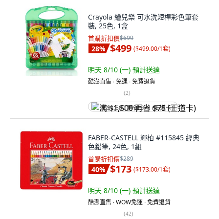
Crayola 繪兒樂 可水洗短桿彩色筆套
裝, 25色, 1盒
首購折扣價
$699
$499
28
%
(
$499.00/1套
)
明天 8/10 (一)
預計送達
酷澎直售 ∙ 免運 ∙ 免費退貨
(
2
)
满 $1,500 再省 $75 (王道卡)
FABER-CASTELL 輝柏 #115845 經典
色鉛筆, 24色, 1組
首購折扣價
$289
$173
40
%
(
$173.00/1套
)
明天 8/10 (一)
預計送達
酷澎直售 ∙ WOW免運 ∙ 免費退貨
(
42
)