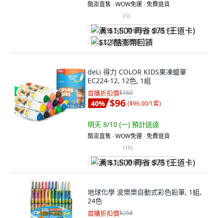
酷澎直售 ∙ WOW免運 ∙ 免費退貨
(
5
)
满 $1,500 再省 $75 (王道卡)
$12 酷澎幣回饋
deLi 得力 COLOR KIDS果凍蠟筆
EC224-12, 12色, 1組
首購折扣價
$160
$96
40
%
(
$96.00/1套
)
明天 8/10 (一)
預計送達
酷澎直售 ∙ WOW免運 ∙ 免費退貨
(
16
)
满 $1,500 再省 $75 (王道卡)
地球化學 波樂樂自動式彩色鉛筆, 1組,
24色
首購折扣價
$258