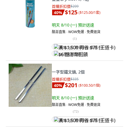
首購折扣價
$209
$125
40
%
(
$125.00/1套
)
明天 8/10 (一)
預計送達
酷澎直售 ∙ WOW免運 ∙ 免費退貨
(
1
)
满 $1,500 再省 $75 (王道卡)
$6 酷澎幣回饋
一字型鐵文鎮, 2個
首購折扣價
$335
$201
40
%
(
$100.50/1個
)
明天 8/10 (一)
預計送達
酷澎直售 ∙ WOW免運 ∙ 免費退貨
(
72
)
满 $1,500 再省 $75 (王道卡)