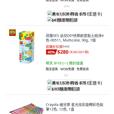
酷澎直售 ∙ WOW免運 ∙ 免費退貨
(
11
)
满 $1,500 再省 $75 (王道卡)
$4 酷澎幣回饋
荷蘭SES 幼兒DIY快樂創意黏土純淨4
色-00511, Multicolor, 90g, 1個
首購折扣價
$468
$280
40
%
(
$280.00/1個
)
明天 8/10 (一)
預計送達
酷澎直售 ∙ WOW免運 ∙ 免費退貨
(
1
)
满 $1,500 再省 $75 (王道卡)
$10 酷澎幣回饋
Crayola 繪兒樂 星光炫彩旋轉彩色鉛
筆12色, 12色, 1盒