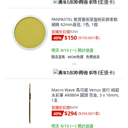
满 $1,500 再省 $75 (王道卡)
PANPASTEL 軟質藝術家盤粉彩餅柔軟
細緻 62mm直徑, 1色, 1個
首購折扣價
$250
$150
40
%
(
$150.00/1套
)
明天 8/10 (一)
預計送達
酷澎直售 ∙ WOW免運 ∙ 免費退貨
(
1
)
满 $1,500 再省 $75 (王道卡)
Macro Wave 馬可威 Venus 旅行 純貂
水彩筆 AR8804 圓頭 亮金, 3 x 16mm,
1支
首購折扣價
$490
$294
40
%
(
$294.00/1套
)
明天 8/10 (一)
預計送達