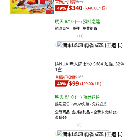
首購折扣價
$679
$340
49
%
(
$340.00/1個
)
明天 8/10 (一)
預計送達
酷澎直售 ∙ 免運 ∙ 免費退貨
(
14
)
满 $1,500 再省 $75 (王道卡)
JANUA 老人牌 粉彩 S684 短條, 32色,
1盒
首購折扣價
$165
$99
40
%
(
$99.00/1套
)
明天 8/10 (一)
預計送達
酷澎直售 ∙ WOW免運 ∙ 免費退貨
全新商品
,
盒損福利品 – 全新未開封
(2)
最低
99
(
9
)
满 $1,500 再省 $75 (王道卡)