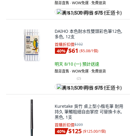
酷澎直售 ∙ WOW免運 ∙ 免費退貨
满 $1,500 再省 $75 (王道卡)
DAIHO 本色耐水性雙頭彩色筆12色,
多色, 12支
首購折扣價
$102
$61
40
%
(
$5.08/1個
)
明天 8/10 (一)
預計送達
酷澎直售 ∙ WOW免運 ∙ 免費退貨
(
2
)
满 $1,500 再省 $75 (王道卡)
Kuretake 吳竹 桌上型小楷毛筆 耐用
持久 筆觸粗細自由掌控 可替換卡水,
黑色, 1支
首購折扣價
$209
$125
40
%
(
$125.00/1個
)