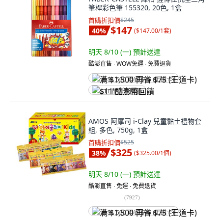
筆桿彩色筆 155320, 20色, 1盒
首購折扣價
$245
$147
40
%
(
$147.00/1套
)
明天 8/10 (一)
預計送達
酷澎直售 ∙ WOW免運 ∙ 免費退貨
满 $1,500 再省 $75 (王道卡)
$11 酷澎幣回饋
AMOS 阿摩司 i-Clay 兒童黏土禮物套
組, 多色, 750g, 1盒
首購折扣價
$525
$325
38
%
(
$325.00/1個
)
明天 8/10 (一)
預計送達
酷澎直售 ∙ 免運 ∙ 免費退貨
(
7927
)
满 $1,500 再省 $75 (王道卡)