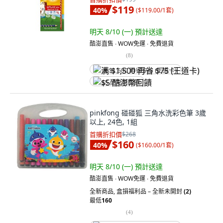
$119
40
%
(
$119.00/1套
)
明天 8/10 (一)
預計送達
酷澎直售 ∙ WOW免運 ∙ 免費退貨
(
8
)
满 $1,500 再省 $75 (王道卡)
$5 酷澎幣回饋
pinkfong 碰碰狐 三角水洗彩色筆 3歲
以上, 24色, 1組
首購折扣價
$268
$160
40
%
(
$160.00/1套
)
明天 8/10 (一)
預計送達
酷澎直售 ∙ WOW免運 ∙ 免費退貨
全新商品
,
盒損福利品 – 全新未開封
(2)
最低
160
(
4
)