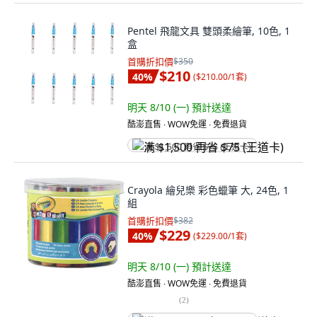
Pentel 飛龍文具 雙頭柔繪筆, 10色, 1
盒
首購折扣價
$350
$210
40
%
(
$210.00/1套
)
明天 8/10 (一)
預計送達
酷澎直售 ∙ WOW免運 ∙ 免費退貨
满 $1,500 再省 $75 (王道卡)
Crayola 繪兒樂 彩色蠟筆 大, 24色, 1
組
首購折扣價
$382
$229
40
%
(
$229.00/1套
)
明天 8/10 (一)
預計送達
酷澎直售 ∙ WOW免運 ∙ 免費退貨
(
2
)