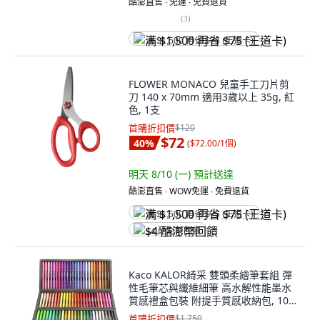
酷澎直售 ∙ 免運 ∙ 免費退貨
(
3
)
满 $1,500 再省 $75 (王道卡)
FLOWER MONACO 兒童手工刀片剪
刀 140 x 70mm 適用3歲以上 35g, 紅
色, 1支
首購折扣價
$120
$72
40
%
(
$72.00/1個
)
明天 8/10 (一)
預計送達
酷澎直售 ∙ WOW免運 ∙ 免費退貨
满 $1,500 再省 $75 (王道卡)
$4 酷澎幣回饋
Kaco KALOR綺采 雙頭柔繪筆套組 彈
性毛筆芯與纖維細筆 高水解性能墨水
質感禮盒包裝 附提手質感收納包, 100
色, 1組
首購折扣價
$1,750