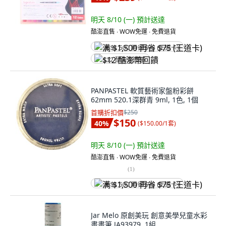
明天 8/10 (一)
預計送達
酷澎直售 ∙ WOW免運 ∙ 免費退貨
满 $1,500 再省 $75 (王道卡)
$12 酷澎幣回饋
PANPASTEL 軟質藝術家盤粉彩餅
62mm 520.1深群青 9ml, 1色, 1個
首購折扣價
$250
$150
40
%
(
$150.00/1套
)
明天 8/10 (一)
預計送達
酷澎直售 ∙ WOW免運 ∙ 免費退貨
(
1
)
满 $1,500 再省 $75 (王道卡)
Jar Melo 原創美玩 創意美學兒童水彩
畫畫筆 JA93979, 1組