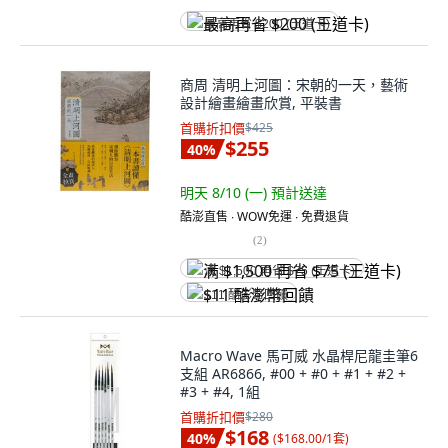
最高再省 $200 (王道卡)
商周 清明上河圖：宋朝的一天，藝術
設計繪畫繪畫欣賞, 平裝書
首購折扣價
$425
$255
40
%
明天 8/10 (一)
預計送達
酷澎直售 ∙ WOW免運 ∙ 免費退貨
(
2
)
满 $1,500 再省 $75 (王道卡)
$11 酷澎幣回饋
Macro Wave 馬可威 水晶桿尼龍圭筆6
支組 AR6866, #00 + #0 + #1 + #2 +
#3 + #4, 1組
首購折扣價
$280
$168
40
%
(
$168.00/1套
)