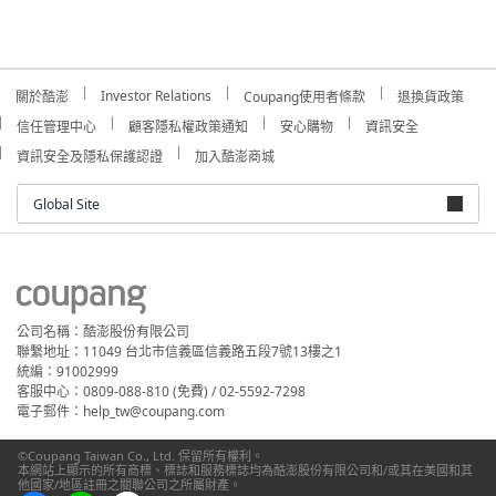
Investor Relations
關於酷澎
Coupang使用者條款
退換貨政策
信任管理中心
顧客隱私權政策通知
安心購物
資訊安全
資訊安全及隱私保護認證
加入酷澎商城
Global Site
公司名稱：酷澎股份有限公司
聯繫地址：11049 台北市信義區信義路五段7號13樓之1
統編：91002999
客服中心：0809-088-810 (免費) / 02-5592-7298
電子郵件：help_tw@coupang.com
©Coupang Taiwan Co., Ltd. 保留所有權利。
本網站上顯示的所有商標、標誌和服務標誌均為酷澎股份有限公司和/或其在美國和其
他國家/地區註冊之關聯公司之所屬財產。