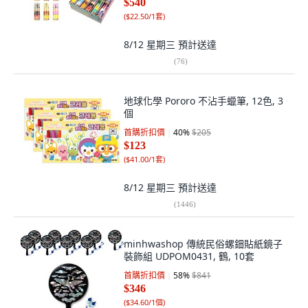
$540
(
$22.50/1套
)
8/12 星期三
預計送達
(
76
)
地球化學 Pororo 不沾手蠟筆, 12色, 3
個
首購折扣價
40
%
$205
$123
(
$41.00/1套
)
8/12 星期三
預計送達
(
1446
)
minhwashop 傳統民俗螺鈿貼紙鏡子
裝飾組 UDPOM0431, 鶴, 10套
首購折扣價
58
%
$841
$346
(
$34.60/1個
)