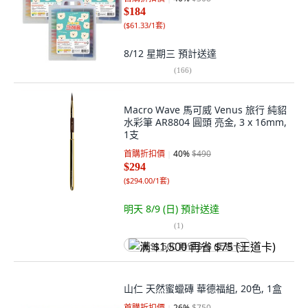
$184
(
$61.33/1套
)
8/12 星期三
預計送達
(
166
)
Macro Wave 馬可威 Venus 旅行 純貂
水彩筆 AR8804 圓頭 亮金, 3 x 16mm,
1支
首購折扣價
40
%
$490
$294
(
$294.00/1套
)
明天 8/9 (日)
預計送達
(
1
)
满 $1,500 再省 $75 (王道卡)
山仁 天然蜜蠟磚 華德福組, 20色, 1盒
首購折扣價
26
%
$750