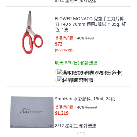
8/12 星期三
預計送達
FLOWER MONACO 兒童手工刀片剪
刀 140 x 70mm 適用3歲以上 35g, 紅
色, 1支
首購折扣價
40
%
$120
$72
(
$72.00/1個
)
明天 8/9 (日)
預計送達
满 $1,500 再省 $75 (王道卡)
$4 酷澎幣回饋
ShinHan 水彩顏料, 15ml, 24色
首購折扣價
46
%
$2,258
$1,219
8/12 星期三
預計送達
(
992
)