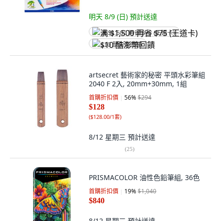
明天 8/9 (日)
預計送達
满 $1,500 再省 $75 (王道卡)
$10 酷澎幣回饋
artsecret 藝術家的秘密 平頭水彩筆組
2040 F 2入, 20mm+30mm, 1組
首購折扣價
56
%
$294
$128
(
$128.00/1套
)
8/12 星期三
預計送達
(
25
)
PRISMACOLOR 油性色鉛筆組, 36色
首購折扣價
19
%
$1,040
$840
8/12 星期三
預計送達