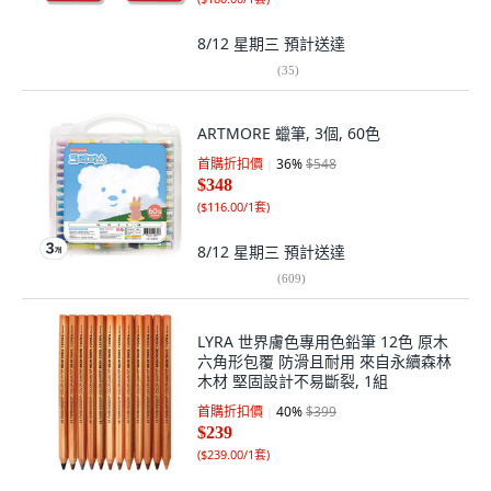
8/12 星期三
預計送達
(
35
)
ARTMORE 蠟筆, 3個, 60色
首購折扣價
36
%
$548
$348
(
$116.00/1套
)
8/12 星期三
預計送達
(
609
)
LYRA 世界膚色專用色鉛筆 12色 原木
六角形包覆 防滑且耐用 來自永續森林
木材 堅固設計不易斷裂, 1組
首購折扣價
40
%
$399
$239
(
$239.00/1套
)