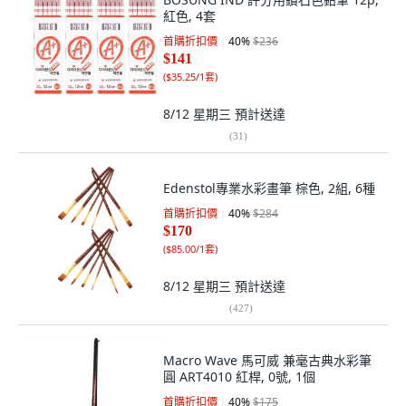
紅色, 4套
首購折扣價
40
%
$236
$141
(
$35.25/1套
)
8/12 星期三
預計送達
(
31
)
Edenstol專業水彩畫筆 棕色, 2組, 6種
首購折扣價
40
%
$284
$170
(
$85.00/1套
)
8/12 星期三
預計送達
(
427
)
Macro Wave 馬可威 兼毫古典水彩筆
圓 ART4010 紅桿, 0號, 1個
首購折扣價
40
%
$175