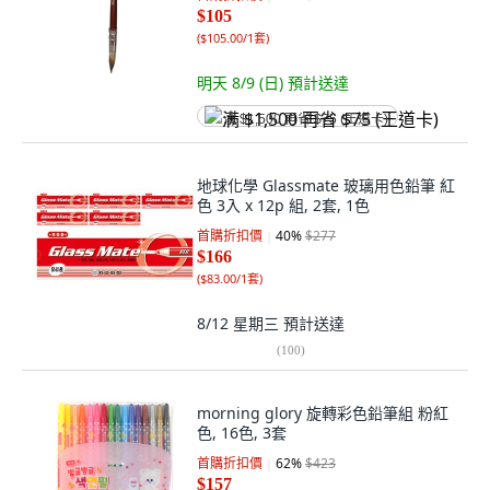
$105
(
$105.00/1套
)
明天 8/9 (日)
預計送達
满 $1,500 再省 $75 (王道卡)
地球化學 Glassmate 玻璃用色鉛筆 紅
色 3入 x 12p 組, 2套, 1色
首購折扣價
40
%
$277
$166
(
$83.00/1套
)
8/12 星期三
預計送達
(
100
)
morning glory 旋轉彩色鉛筆組 粉紅
色, 16色, 3套
首購折扣價
62
%
$423
$157