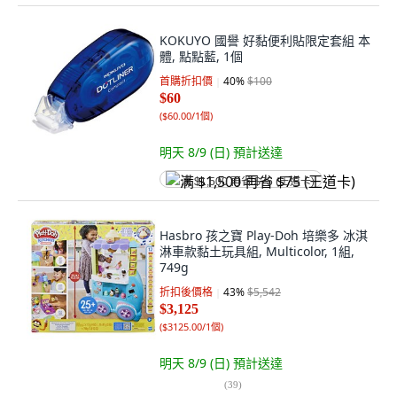
KOKUYO 國譽 好黏便利貼限定套組 本
體, 點點藍, 1個
首購折扣價
40
%
$100
$60
(
$60.00/1個
)
明天 8/9 (日)
預計送達
满 $1,500 再省 $75 (王道卡)
Hasbro 孩之寶 Play-Doh 培樂多 冰淇
淋車款黏土玩具組, Multicolor, 1組,
749g
折扣後價格
43
%
$5,542
$3,125
(
$3125.00/1個
)
明天 8/9 (日)
預計送達
(
39
)