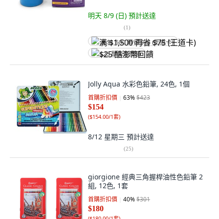
明天 8/9 (日)
預計送達
(
1
)
满 $1,500 再省 $75 (王道卡)
$25 酷澎幣回饋
Jolly Aqua 水彩色鉛筆, 24色, 1個
首購折扣價
63
%
$423
$154
(
$154.00/1套
)
8/12 星期三
預計送達
(
25
)
giorgione 經典三角握桿油性色鉛筆 2
組, 12色, 1套
首購折扣價
40
%
$301
$180
(
$180.00/1套
)