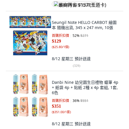
最高再省 $157 (王道卡)
Seungil Note HELLO CARBOT 繪圖
本 隨機出貨, 345 x 247 mm, 10張
首購折扣價
52
%
$271
$129
(
$25.80/1個
)
8/12 星期三
預計送達
(
329
)
Danbi Nine 幼兒園生日禮物 蠟筆 4p
+ 紙袋 4p + 貼紙 2種 x 4p 套組, 1套,
6色
首購折扣價
36
%
$551
$351
(
$351.00/1套
)
8/12 星期三
預計送達