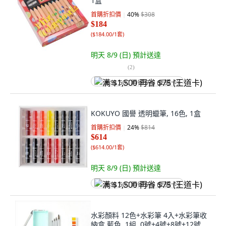
1盒
首購折扣價
40
%
$308
$184
(
$184.00/1套
)
明天 8/9 (日)
預計送達
(
2
)
满 $1,500 再省 $75 (王道卡)
KOKUYO 國譽 透明蠟筆, 16色, 1盒
首購折扣價
24
%
$814
$614
(
$614.00/1套
)
明天 8/9 (日)
預計送達
满 $1,500 再省 $75 (王道卡)
水彩顏料 12色+水彩筆 4入+水彩筆收
納盒 藍色, 1組, 0號+4號+8號+12號