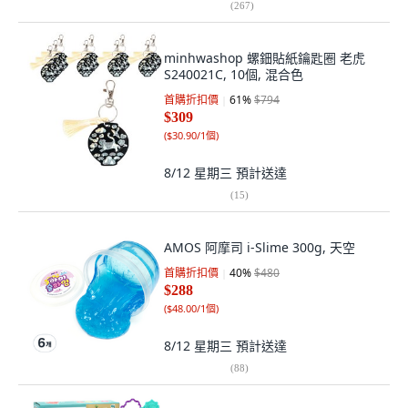
(
267
)
minhwashop 螺鈿貼紙鑰匙圈 老虎
S240021C, 10個, 混合色
首購折扣價
61
%
$794
$309
(
$30.90/1個
)
8/12 星期三
預計送達
(
15
)
AMOS 阿摩司 i-Slime 300g, 天空
首購折扣價
40
%
$480
$288
(
$48.00/1個
)
8/12 星期三
預計送達
(
88
)