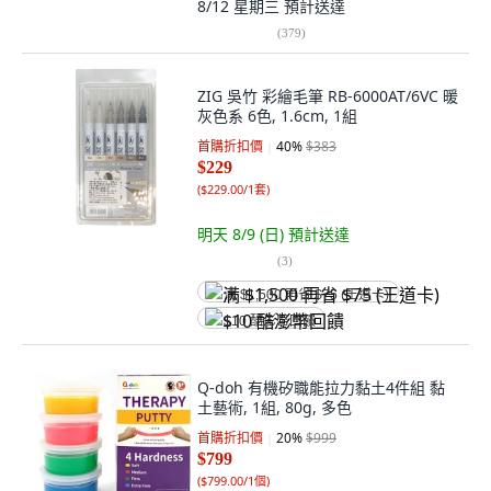
8/12 星期三
預計送達
(
379
)
ZIG 吳竹 彩繪毛筆 RB-6000AT/6VC 暖
灰色系 6色, 1.6cm, 1組
首購折扣價
40
%
$383
$229
(
$229.00/1套
)
明天 8/9 (日)
預計送達
(
3
)
满 $1,500 再省 $75 (王道卡)
$10 酷澎幣回饋
Q-doh 有機矽職能拉力黏土4件組 黏
土藝術, 1組, 80g, 多色
首購折扣價
20
%
$999
$799
(
$799.00/1個
)