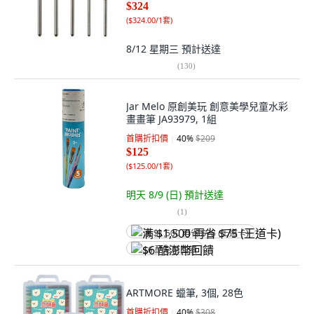
$324
(
$324.00/1套
)
8/12 星期三
預計送達
(
130
)
Jar Melo 原創美玩 創意美學兒童水彩
畫畫筆 JA93979, 1組
首購折扣價
40
%
$209
$125
(
$125.00/1套
)
明天 8/9 (日)
預計送達
(
1
)
满 $1,500 再省 $75 (王道卡)
$6 酷澎幣回饋
ARTMORE 蠟筆, 3個, 28色
首購折扣價
40
%
$308