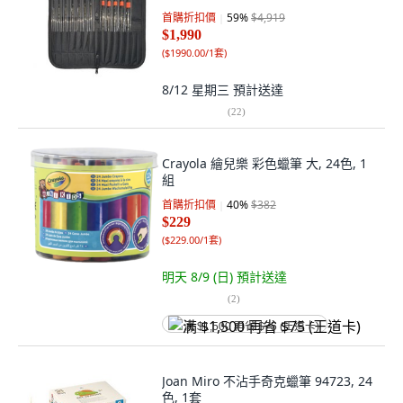
首購折扣價
59
%
$4,919
$1,990
(
$1990.00/1套
)
8/12 星期三
預計送達
(
22
)
Crayola 繪兒樂 彩色蠟筆 大, 24色, 1
組
首購折扣價
40
%
$382
$229
(
$229.00/1套
)
明天 8/9 (日)
預計送達
(
2
)
满 $1,500 再省 $75 (王道卡)
Joan Miro 不沾手奇克蠟筆 94723, 24
色, 1套