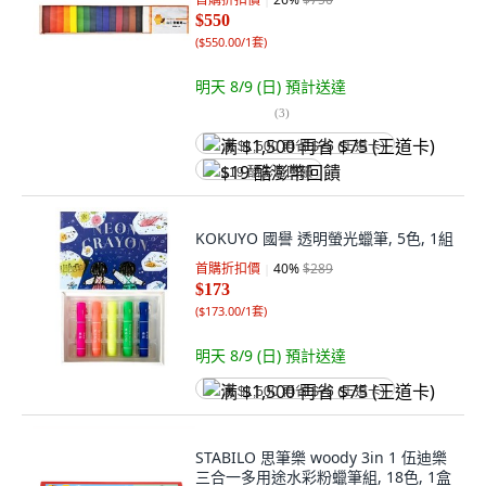
$550
(
$550.00/1套
)
明天 8/9 (日)
預計送達
(
3
)
满 $1,500 再省 $75 (王道卡)
$19 酷澎幣回饋
KOKUYO 國譽 透明螢光蠟筆, 5色, 1組
首購折扣價
40
%
$289
$173
(
$173.00/1套
)
明天 8/9 (日)
預計送達
满 $1,500 再省 $75 (王道卡)
STABILO 思筆樂 woody 3in 1 伍迪樂
三合一多用途水彩粉蠟筆組, 18色, 1盒