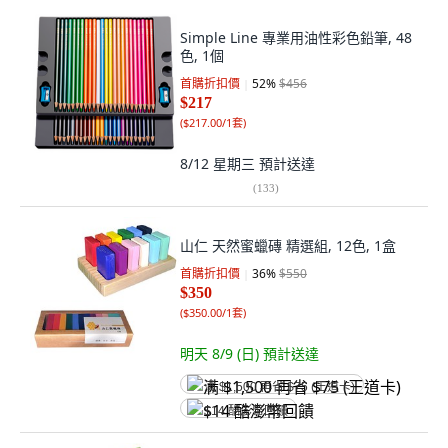
Simple Line 專業用油性彩色鉛筆, 48
色, 1個
首購折扣價
52
%
$456
$217
(
$217.00/1套
)
8/12 星期三
預計送達
(
133
)
山仁 天然蜜蠟磚 精選組, 12色, 1盒
首購折扣價
36
%
$550
$350
(
$350.00/1套
)
明天 8/9 (日)
預計送達
满 $1,500 再省 $75 (王道卡)
$14 酷澎幣回饋