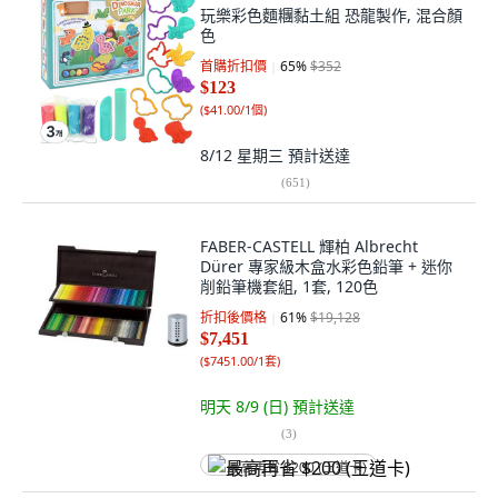
玩樂彩色麵糰黏土組 恐龍製作, 混合顏
色
首購折扣價
65
%
$352
$123
(
$41.00/1個
)
8/12 星期三
預計送達
(
651
)
FABER-CASTELL 輝柏 Albrecht
Dürer 專家級木盒水彩色鉛筆 + 迷你
削鉛筆機套組, 1套, 120色
折扣後價格
61
%
$19,128
$7,451
(
$7451.00/1套
)
明天 8/9 (日)
預計送達
(
3
)
最高再省 $200 (王道卡)