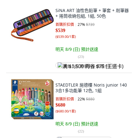
SiNA ART 油性色鉛筆 + 筆套 + 削筆器
+ 捲筒收納包組, 1組, 50色
首購折扣價
27
%
$739
$539
(
$539.00/1套
)
明天 8/9 (日)
預計送達
(
23
)
满 $1,500 再省 $75 (王道卡)
STAEDTLER 施德樓 Noris junior 140
3合1多功能筆 12色, 1組
首購折扣價
22
%
$880
$680
(
$680.00/1套
)
明天 8/9 (日)
預計送達
(
22
)