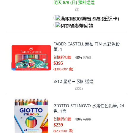
明天 8/9 (日)
預計送達
(
3
)
满 $1,500 再省 $75 (王道卡)
$10 酷澎幣回饋
FABER-CASTELL 輝柏 TIN 水彩色鉛
筆, 1
首購折扣價
48
%
$763
$395
(
$395.00/1套
)
8/12 星期三
預計送達
(
333
)
GIOTTO STILNOVO 水溶性色鉛筆, 24
色, 1盒
首購折扣價
40
%
$399
$239
(
$239.00/1套
)