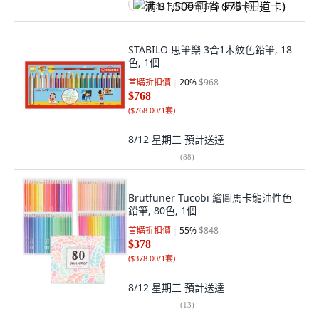
满 $1,500 再省 $75 (王道卡)
STABILO 思筆樂 3合1木紋色鉛筆, 18
色, 1個
首購折扣價
20
%
$968
$768
(
$768.00/1套
)
8/12 星期三
預計送達
(
88
)
Brutfuner Tucobi 繪圖馬卡龍油性色
鉛筆, 80色, 1個
首購折扣價
55
%
$848
$378
(
$378.00/1套
)
8/12 星期三
預計送達
(
13
)