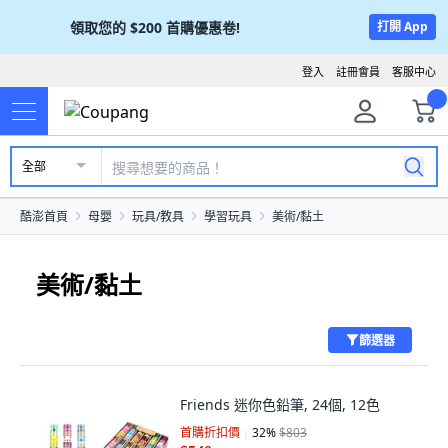
領取您的
$200
首購優惠卷!
打開 App
登入
註冊會員
客服中心
全部
酷澎首頁
母嬰
玩具/教具
學習玩具
美術/黏土
美術/黏土
篩選器
Friends 迷你色鉛筆, 24個, 12色
首購折扣價
32
%
$803