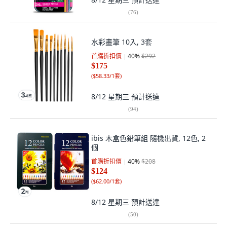
(
76
)
水彩畫筆 10入, 3套
首購折扣價
40
%
$292
$175
(
$58.33/1套
)
8/12 星期三
預計送達
(
94
)
ibis 木盒色鉛筆組 隨機出貨, 12色, 2
個
首購折扣價
40
%
$208
$124
(
$62.00/1套
)
8/12 星期三
預計送達
(
50
)