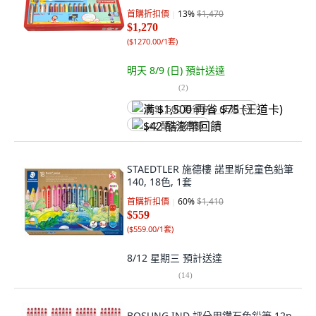
首購折扣價
13
%
$1,470
$1,270
(
$1270.00/1套
)
明天 8/9 (日)
預計送達
(
2
)
满 $1,500 再省 $75 (王道卡)
$42 酷澎幣回饋
STAEDTLER 施德樓 諾里斯兒童色鉛筆
140, 18色, 1套
首購折扣價
60
%
$1,410
$559
(
$559.00/1套
)
8/12 星期三
預計送達
(
14
)
BOSUNG IND 評分用鑽石色鉛筆 12p,