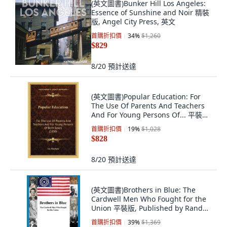
(英文圖書)Bunker Hill Los Angeles:
Essence of Sunshine and Noir 精裝
版, Angel City Press, 英文
首購折扣價
34
%
$1,260
$829
8/20
預計送達
(英文圖書)Popular Education: For
The Use Of Parents And Teachers
And For Young Persons Of... 平裝版,
英文, Kessinger Publishing
首購折扣價
19
%
$1,028
$828
8/20
預計送達
(英文圖書)Brothers in Blue: The
Cardwell Men Who Fought for the
Union 平裝版, Published by Rand
Cardwell, 英文
首購折扣價
39
%
$1,369