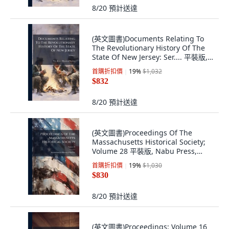
8/20
預計送達
(英文圖書)Documents Relating To
The Revolutionary History Of The
State Of New Jersey: Ser.... 平裝版,
Nabu Press, English, Paperback
首購折扣價
19
%
$1,032
$832
8/20
預計送達
(英文圖書)Proceedings Of The
Massachusetts Historical Society;
Volume 28 平裝版, Nabu Press,
English
首購折扣價
19
%
$1,030
$830
8/20
預計送達
(英文圖書)Proceedings; Volume 16