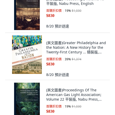
平裝版, Nabu Press, English
首購折扣價
19
%
$1,030
$830
8/20
預計送達
(英文圖書)Greater Philadelphia and
the Nation: A New History for the
Twenty-First Century ... 精裝版,
University of Pennsylvania ..., 英文
首購折扣價
39
%
$1,374
$830
8/20
預計送達
(英文圖書)Proceedings Of The
American Gas Light Association;
Volume 22 平裝版, Nabu Press,
English
首購折扣價
19
%
$1,030
$830