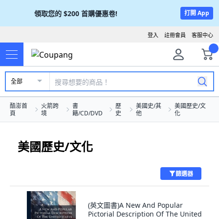
領取您的
$200
首購優惠卷!
打開 App
登入
註冊會員
客服中心
全部
酷澎首
火箭跨
書
歷
美國史/其
美國歷史/文
頁
境
籍/CD/DVD
史
他
化
美國歷史/文化
篩選器
(英文圖書)A New And Popular
Pictorial Description Of The United