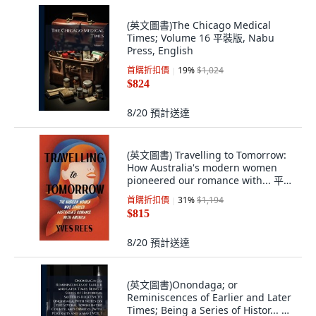
(英文圖書)The Chicago Medical
Times; Volume 16 平裝版, Nabu
Press, English
首購折扣價
19
%
$1,024
$824
8/20
預計送達
(英文圖書) Travelling to Tomorrow:
How Australia's modern women
pioneered our romance with... 平裝
版, Newsouth Pub., 英文
首購折扣價
31
%
$1,194
$815
8/20
預計送達
(英文圖書)Onondaga; or
Reminiscences of Earlier and Later
Times; Being a Series of Histor... 精