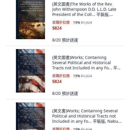
(英文圖書)The Works of the Rev.
John Witherspoon D.D. L.L.D. Late
President of the Coll... 平裝版,
Nabu Press, English
首購折扣價
19
%
$1,024
$824
8/20
預計送達
(英文圖書)Works; Containing
Several Political and Historical
Tracts not Included in any Fo... 平裝
版, Nabu Press, 英文
首購折扣價
19
%
$1,024
$824
8/20
預計送達
(英文書)Works; Containing Several
Political and Historical Tracts not
Included in any Fo... 平裝版, Nabu
Press, 英文
首購折扣價
19
%
$1,024