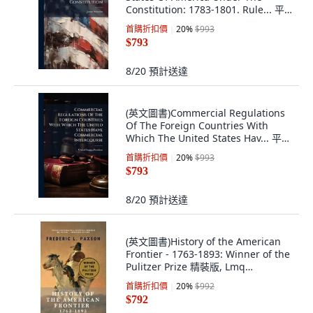
Constitution: 1783-1801. Rule... 平
裝版, Nabu Press, 英文
首購折扣價
20
%
$993
$793
8/20
預計送達
(英文圖書)Commercial Regulations
Of The Foreign Countries With
Which The United States Hav... 平裝
版, Nabu Press, English, Paperback
首購折扣價
20
%
$993
$793
8/20
預計送達
(英文圖書)History of the American
Frontier - 1763-1893: Winner of the
Pulitzer Prize 精裝版, Lmq
Publishing LLC, 英文
首購折扣價
20
%
$992
$792