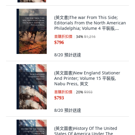
(英文書)The war From This Side;
Editorials From the North American
Philadelphia; Volume 4 平裝版,
Nabu Press, 英文
首購折扣價
34
%
$1,216
$796
8/20
預計送達
(英文圖書)New England Stationer
And Printer; Volume 15 平裝版,
Nabu Press, 英文
首購折扣價
20
%
$993
$793
8/20
預計送達
(英文圖書)History Of The United
States Of America Under The