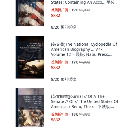
States: Containing An Acco... 平裝
版, Nabu Press, English, Paperback
首購折扣價
19
%
$1,032
$832
8/20
預計送達
(英文書)The National Cyclopedia Of
American Biography ... V.1-;
Volume 12 平裝版, Nabu Press,
English, Paperback
首購折扣價
19
%
$1,032
$832
8/20
預計送達
(英文圖書)Journal // Of // The
Senate // Of // The United States Of
America: / Being The /... 平裝版,
Nabu Press, English, Paperback
首購折扣價
19
%
$1,032
$832