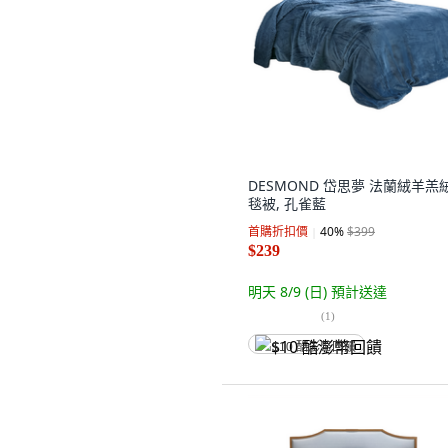
DESMOND 岱思夢 法蘭絨羊羔
毯被, 孔雀藍
首購折扣價
40
%
$399
$239
明天 8/9 (日)
預計送達
(
1
)
$10 酷澎幣回饋