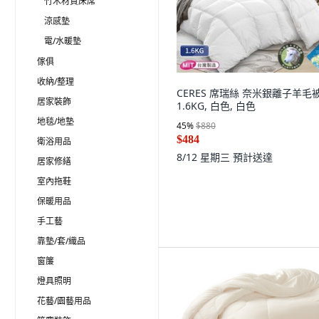
竹木材質床席
涼感墊
電/水暖墊
傢俱
收納/整理
CERES 席瑞絲 奈米銀離子羊毛
居家裝飾
1.6KG, 白色, 白色
地毯/地墊
45
%
$880
$484
衛浴用品
8/12 星期三
預計送達
居家修繕
室內拖鞋
保暖用品
手工藝
靠墊/套/織品
窗簾
燈具照明
花藝/園藝用品