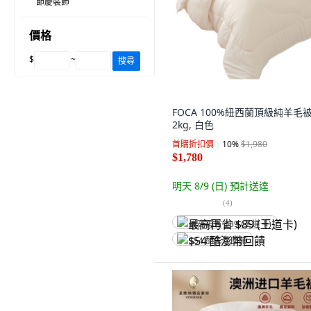
節慶裝飾
價格
$
~
搜尋
FOCA 100%紐西蘭頂級純羊毛被
2kg, 白色
首購折扣價
10
%
$1,980
$1,780
明天 8/9 (日)
預計送達
(
4
)
最高再省 $89 (王道卡)
$54 酷澎幣回饋