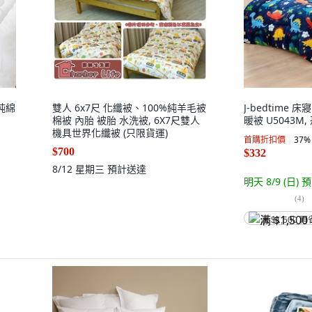
%純綿
雙人 6x7尺 化纖被、100%純羊毛被
J-bedtime
棉被 內胎 被胎 水洗被, 6X7尺雙人
暖被 U5043M
機具世界化纖被 (只限貨運)
首購折扣價
37
%
$700
$332
8/12 星期三
預計送達
明天 8/9 (日)
預
(
4
)
满 $1,500 再