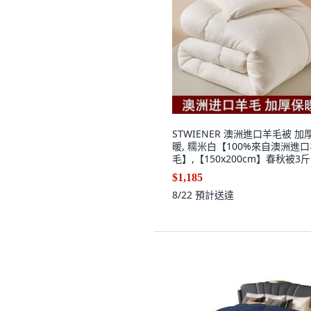
STWIENER 澳洲進口羊毛被 加
暖, 糯米白【100%來自澳洲進
毛】,【150x200cm】春秋被3斤
$1,185
8/22
預計送達