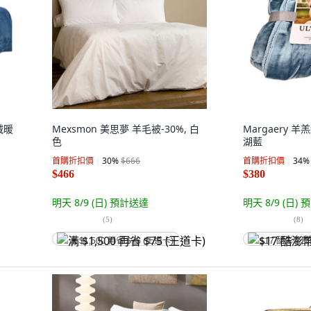
絨暖
Mexsmon 美思夢 羊毛被-30%, 白
Margaery 
色
湖藍
首購折扣價
30
%
$666
首購折扣價
34
%
$466
$380
明天 8/9 (日)
預計送達
明天 8/9 (日)
預
(
5
)
(
8
)
满 $1,500 再省 $75 (王道卡)
$17 酷澎幣