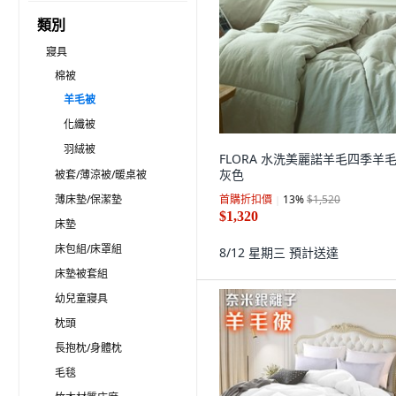
類別
寢具
棉被
羊毛被
化纖被
羽絨被
FLORA 水洗美麗諾羊毛四季羊毛
灰色
被套/薄涼被/暖桌被
薄床墊/保潔墊
首購折扣價
13
%
$1,520
$1,320
床墊
床包組/床罩組
8/12 星期三
預計送達
床墊被套組
幼兒童寢具
枕頭
長抱枕/身體枕
毛毯