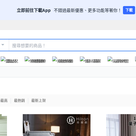
立即前往下載App
不錯過最新優惠、更多功能等著你！
下載
嬰幼兒
保健醫療
美妝保養
個人清潔
玩具休閒
格最高
最熱銷
最新上架