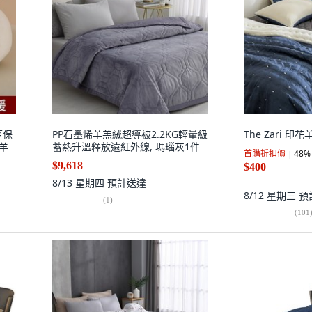
厚保
PP石墨烯羊羔絨超導被2.2KG輕量級
The Zari 印
口羊
蓄熱升溫釋放遠紅外線, 瑪瑙灰1件
首購折扣價
48
%
$9,618
$400
8/13 星期四
預計送達
8/12 星期三
預
(
1
)
(
101