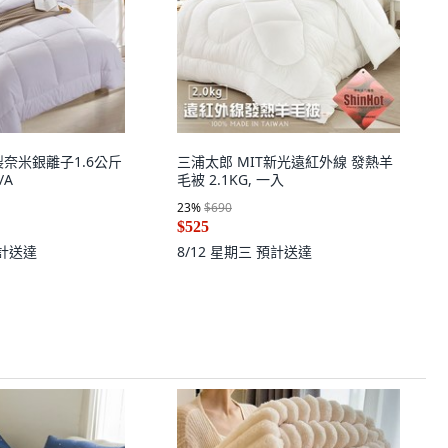
奈米銀離子1.6公斤
三浦太郎 MIT新光遠紅外線 發熱羊
/A
毛被 2.1KG, 一入
23
%
$690
$525
計送達
8/12 星期三
預計送達