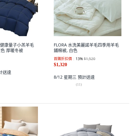
健康量子小羔羊毛
FLORA 水洗美麗諾羊毛四季用羊毛
藍色 厚暖冬被
鋪棉被, 白色
首購折扣價
13
%
$1,520
$1,320
計送達
8/12 星期三
預計送達
(
11
)