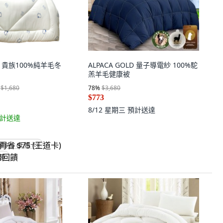
安 貴族100%純羊毛冬
ALPACA GOLD 量子導電紗 100%駝
羔羊毛健康被
$1,680
78
%
$3,680
$773
8/12 星期三
預計送達
計送達
省 $75 (王道卡)
回饋