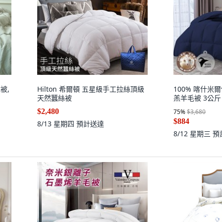
被,
Hilton 希爾頓 五星級手工拉絲頂級
100% 喀什米
天然蠶絲被
羔羊毛被 3公斤
$2,480
75
%
$3,680
$884
8/13 星期四
預計送達
8/12 星期三
預