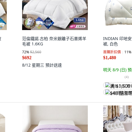
被
范倫鐵諾.古柏 奈米銀離子石墨烯羊
INDIAN 印地
毛被 1.6KG
被, 白色
72
%
$2,560
首購折扣價
11
%
$692
$1,480
8/12 星期三
預計送達
明天 8/9 (日)
預
(
4
)
满 $1,500 再
$48 酷澎幣