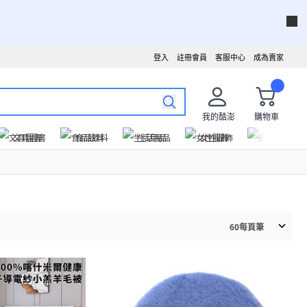
登入
註冊會員
客服中心
成為賣家
我的酷澎
購物車
文具圖書
食品飲料
生活用品
女性服飾
運動戶外
60
每頁筆