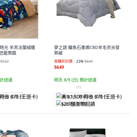
 床寢時光 羊羔法蘭絨暖
夢之語 鱷魚石墨烯CBD羊毛奈米發
, 恐龍樂園
熱被
$532
首購折扣價
23
%
$849
$649
計送達
明天 8/9 (日)
預計送達
(
7
)
省 $75 (王道卡)
满 $1,500 再省 $75 (王道卡)
$26 酷澎幣回饋