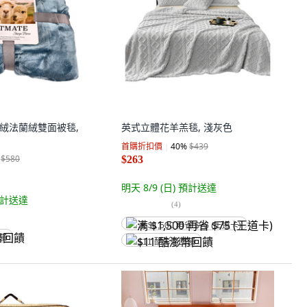
羊羔絨法蘭絨雙面被毯,
英式立體花羊羔毯, 淺灰色
首購折扣價
40
%
$439
$580
$263
明天 8/9 (日)
預計送達
計送達
(
4
)
满 $1,500 再省 $75 (王道卡)
回饋
$11 酷澎幣回饋