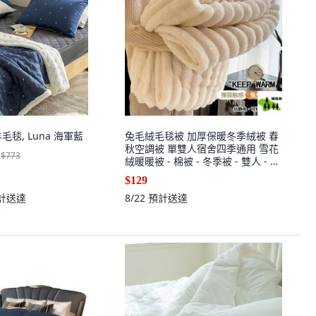
花羊毛毯, Luna 海軍藍
兔毛絨毛毯被 加厚保暖冬季絨被 春
秋空調被 單雙人宿舍四季通用 雪花
$773
絨暖暖被 - 棉被 - 冬季被 - 雙人 - 加
厚毛毯 - 法蘭絨 - 毛毯 - 毯, 太空灰
$129
【加絨加厚細膩柔軟兔毛毯】,70cm
計送達
8/22
預計送達
* 100cm
)