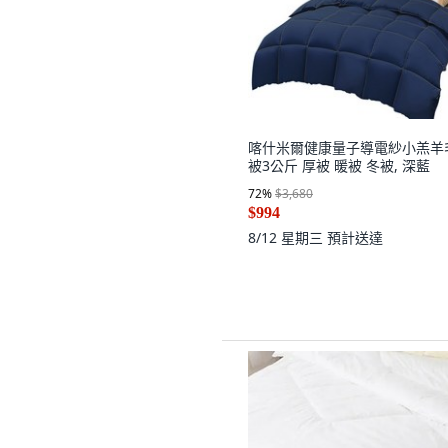
喀什米爾健康量子導電紗小羔羊
被3公斤 厚被 暖被 冬被, 深藍
72
%
$3,680
$994
8/12 星期三
預計送達