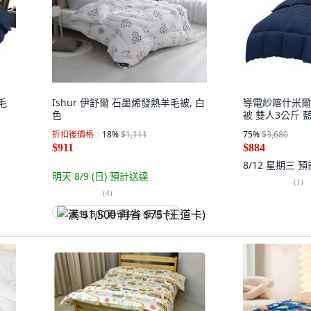
毛
Ishur 伊舒爾 石墨烯發熱羊毛被, 白
導電紗喀什米爾
色
被 雙人3公斤 
折扣後價格
18
%
$1,111
75
%
$3,680
$911
$884
8/12 星期三
預
明天 8/9 (日)
預計送達
(
1
)
(
4
)
满 $1,500 再省 $75 (王道卡)