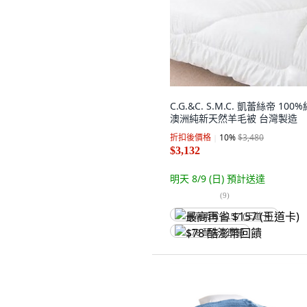
C.G.&C. S.M.C. 凱蕾絲帝 100
澳洲純新天然羊毛被 台灣製造
折扣後價格
10
%
$3,480
$3,132
明天 8/9 (日)
預計送達
(
9
)
最高再省 $157 (王道卡)
$78 酷澎幣回饋