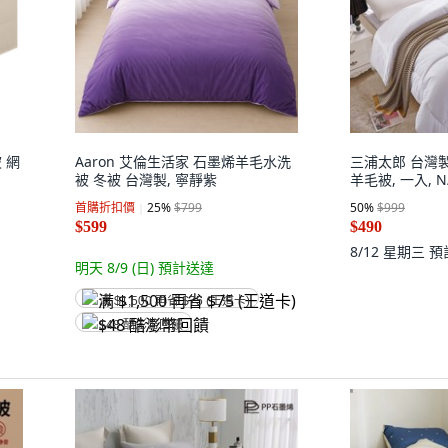
 網
Aaron 艾倫生活家 石墨烯羊毛水洗
三浦太郎 台灣製
被 冬被 台灣製, 寧靜紫
羊毛被, 一入, N
首購折扣價
25
%
$799
50
%
$999
$599
$490
8/12 星期三
預
明天 8/9 (日)
預計送達
满 $1,500 再省 $75 (王道卡)
$48 酷澎幣回饋