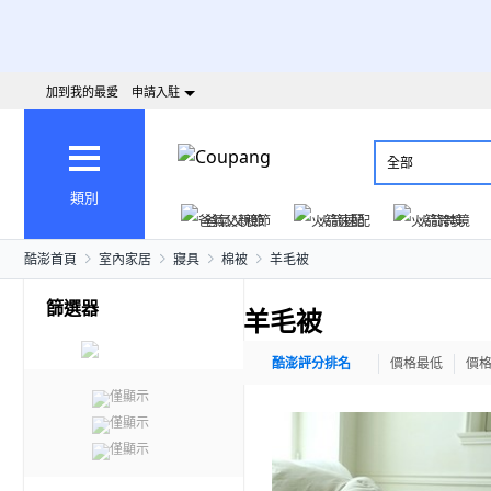
加到我的最愛
申請入駐
全部
類別
爸氣父親節
火箭速配
火箭跨境
酷澎首頁
室內家居
寢具
棉被
羊毛被
篩選器
羊毛被
酷澎評分排名
價格最低
價
僅顯示
僅顯示
僅顯示